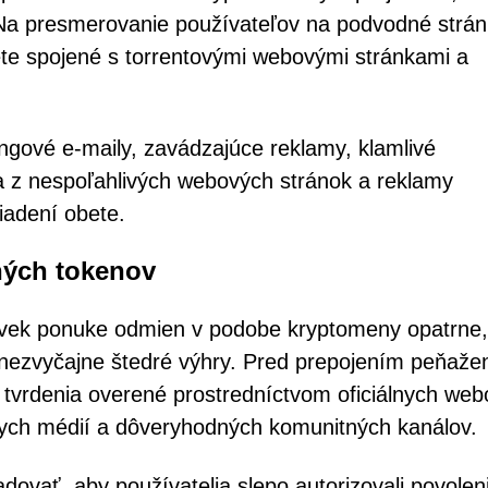
Na presmerovanie používateľov na podvodné strán
ete spojené s torrentovými webovými stránkami a
hingové e-maily, zavádzajúce reklamy, klamlivé
a z nespoľahlivých webových stránok a reklamy
iadení obete.
ných tokenov
koľvek ponuke odmien v podobe kryptomeny opatrne,
 nezvyčajne štedré výhry. Pred prepojením peňaže
 tvrdenia overené prostredníctvom oficiálnych we
lnych médií a dôveryhodných komunitných kanálov.
ovať, aby používatelia slepo autorizovali povolen