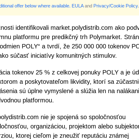
itional offer below where available.
EULA
and
Privacy/Cookie Policy
.
nosti identifikovali market.polydistrib.com ako po
ímnu platformu pre predikčný trh Polymarket. Strá
 odmien POLY“ a tvrdí, že 250 000 000 tokenov P
ko súčasť iniciatívy komunitných stimulov.
kácia tokenov 25 % z celkovej ponuky POLY a je ú
orom a poskytovateľom likvidity, ktorí sa zúčastnil
ásenia sú úplne vymyslené a slúžia len na nalákan
odvodnou platformou.
polydistrib.com nie je spojená so spoločnosťou
ločnosťou, organizáciou, projektom alebo subjekt
iou, ktorej cieľom je zneužiť reputáciu známej