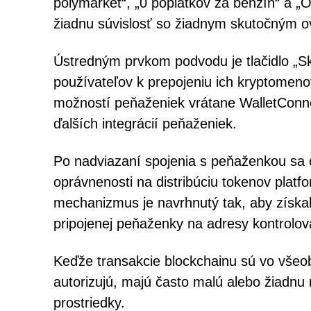
polymarket“, „0 poplatkov za benzín“ a „
žiadnu súvislosť so žiadnym skutočným 
Ústredným prvkom podvodu je tlačidlo „S
používateľov k prepojeniu ich kryptome
možností peňaženiek vrátane WalletConne
ďalších integrácií peňaženiek.
Po nadviazaní spojenia s peňaženkou sa o
oprávnenosti na distribúciu tokenov platf
mechanizmus je navrhnutý tak, aby získal 
pripojenej peňaženky na adresy kontrolov
Keďže transakcie blockchainu sú vo všeob
autorizujú, majú často malú alebo žiadnu
prostriedky.