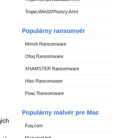
Trojan:Win32/Phonzy.A!ml
Populárny ransomvér
Mmvb Ransomware
Ofoq Ransomware
XHAMSTER Ransomware
Hlas Ransomware
Poaz Ransomware
Populárny malvér pre Mac
vých
Fuq.com
ManagerUnit