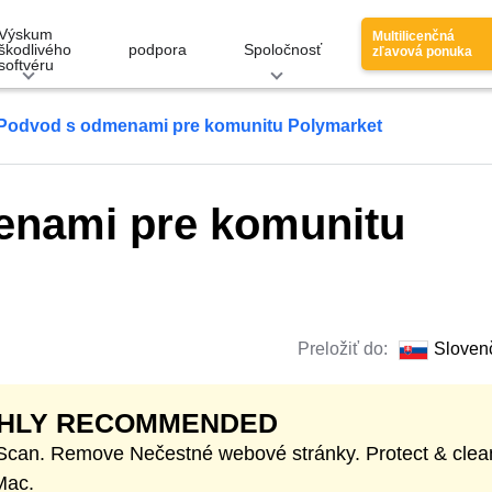
Výskum
Multilicenčná
škodlivého
podpora
Spoločnosť
zľavová ponuka
softvéru
Podvod s odmenami pre komunitu Polymarket
enami pre komunitu
Preložiť do:
Sloven
GHLY RECOMMENDED
 Scan. Remove Nečestné webové stránky. Protect & clea
Mac.