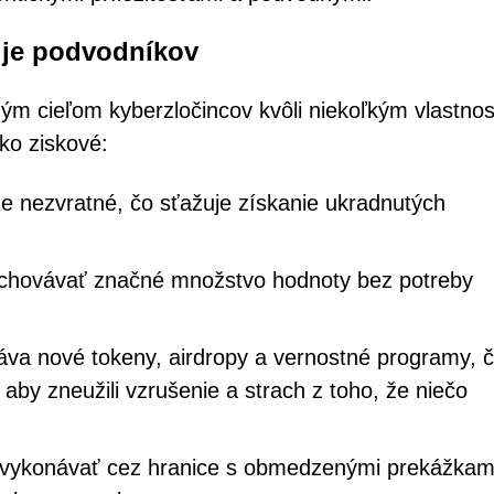
uje podvodníkov
m cieľom kyberzločincov kvôli niekoľkým vlastnos
ko ziskové:
e nezvratné, čo sťažuje získanie ukradnutých
hovávať značné množstvo hodnoty bez potreby
va nové tokeny, airdropy a vernostné programy, 
 aby zneužili vzrušenie a strach z toho, že niečo
 vykonávať cez hranice s obmedzenými prekážkami