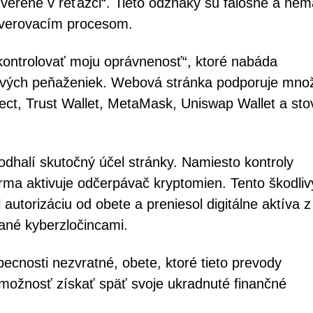
Overené v reťazci“. Tieto odznaky sú falošné a nem
overovacím procesom.
kontrolovať moju oprávnenosť“, ktoré nabáda
nových peňaženiek. Webová stránka podporuje mno
ct, Trust Wallet, MetaMask, Uniswap Wallet a sto
dhalí skutočný účel stránky. Namiesto kontroly
orma aktivuje odčerpávač kryptomien. Tento škodliv
autorizáciu od obete a preniesol digitálne aktíva z
ané kyberzločincami.
ecnosti nezvratné, obete, ktoré tieto prevody
 možnosť získať späť svoje ukradnuté finančné