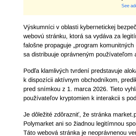
See add
Výskumníci v oblasti kybernetickej bezpeč
webovú stránku, ktorá sa vydáva za legit
falošne propaguje „program komunitných
sa distribuuje oprávneným používateľom a
Podľa klamlivých tvrdení predstavuje alo
k dispozícii aktívnym obchodníkom, predikt
pred snímkou z 1. marca 2026. Tieto vyhl
používateľov kryptomien k interakcii s p
Je dôležité zdôrazniť, že stránka market.
Polymarket ani so žiadnou legitímnou spo
Táto webová stránka je neoprávnenou verz