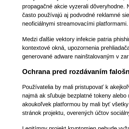
propagačné akcie vyzerali dôveryhodne. 
často používajú aj podvodné reklamné si
neoficiálnymi streamovacími platformami.
Medzi ďalšie vektory infekcie patria phis
kontextové okná, upozornenia prehliadač
generované adware nainštalovaným v zar
Ochrana pred rozdávaním faloš
Používatelia by mali pristupovať k akej
najmä ak sľubuje bezplatné tokeny alebo
akoukoľvek platformou by mali byť všetky
stránok projektu, overených účtov sociá
Legitímny projekt kryptomien nebude vyžad