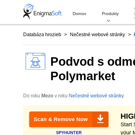
Skip
to
Domov
Produkty
content
Databáza hrozieb
Nečestné webové stránky
Podvod s odm
Polymarket
Do roku
Mezo
v roku
Nečestné webové stránky
HI
Scan & Remove Now
Start
your 
SPYHUNTER