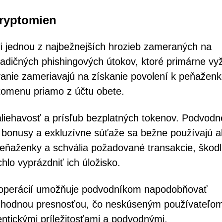
ryptomien
li jednou z najbežnejších hrozieb zameraných na
 tradičných phishingových útokov, ktoré primárne vy
vanie zameriavajú na získanie povolení k peňaženk
tomenu priamo z účtu obete.
aliehavosť a prísľub bezplatných tokenov. Podvodn
é bonusy a exkluzívne súťaže sa bežne používajú 
peňaženky a schvália požadované transakcie, škodl
hlo vyprázdniť ich úložisko.
 operácií umožňuje podvodníkom napodobňovať
ruhodnou presnosťou, čo neskúseným používateľo
entickými príležitosťami a podvodnými.