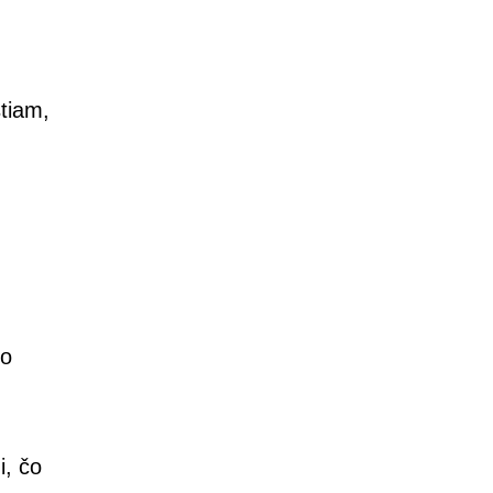
tiam,
čo
, čo