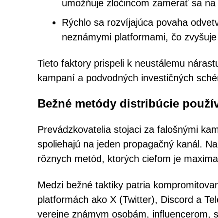
umožňuje zločincom zamerať sa na 
Rýchlo sa rozvíjajúca povaha odvetv
neznámymi platformami, čo zvyšuj
Tieto faktory prispeli k neustálemu nára
kampaní a podvodných investičných schém
Bežné metódy distribúcie použ
Prevádzkovatelia stojaci za falošnými k
spoliehajú na jeden propagačný kanál. Na
rôznych metód, ktorých cieľom je maximalizo
Medzi bežné taktiky patria kompromitovan
platformách ako X (Twitter), Discord a Tel
verejne známym osobám, influencerom, s