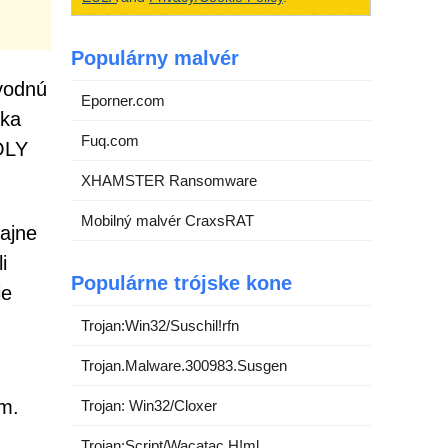
Populárny malvér
dvodnú
Eporner.com
nka
Fuq.com
OLY
XHAMSTER Ransomware
Mobilný malvér CraxsRAT
dajne
i
Populárne trójske kone
ie
Trojan:Win32/Suschil!rfn
Trojan.Malware.300983.Susgen
om.
Trojan: Win32/Cloxer
Trojan:Script/Wacatac.H!ml