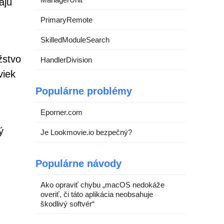
ajú
PrimaryRemote
SkilledModuleSearch
žstvo
HandlerDivision
viek
Populárne problémy
Eporner.com
ý
Je Lookmovie.io bezpečný?
Populárne návody
Ako opraviť chybu „macOS nedokáže
overiť, či táto aplikácia neobsahuje
škodlivý softvér“