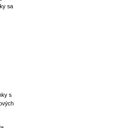
ky sa
nky s
bových
ia