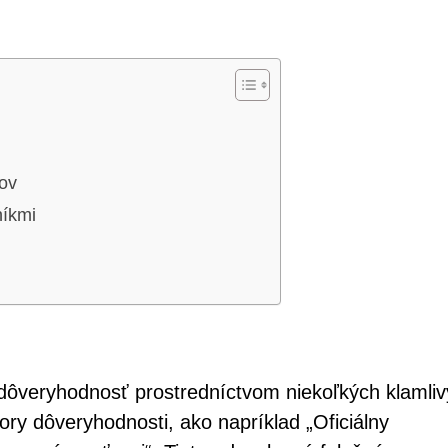
kov
níkmi
dôveryhodnosť prostredníctvom niekoľkých klamli
ory dôveryhodnosti, ako napríklad „Oficiálny