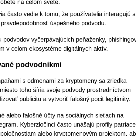
obete na celom svete.
ia často vedie k tomu, že používatelia interagujú s
e pravdepodobnosť úspešného podvodu.
stu podvodov vyčerpávajúcich peňaženky, phishingo
 v celom ekosystéme digitálnych aktív.
ívané podvodníkmi
ampaňami s odmenami za kryptomeny sa zriedka
miesto toho šíria svoje podvody prostredníctvom
vať publicitu a vytvoriť falošný pocit legitimity.
é alebo falošné účty na sociálnych sieťach na
egram. Kyberzločinci často unášajú profily patriace
poločnostiam alebo kryptomenovým projektom, ab