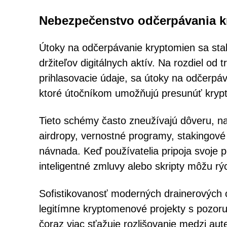
Nebezpečenstvo odčerpávania k
Útoky na odčerpávanie kryptomien sa sta
držiteľov digitálnych aktív. Na rozdiel od
prihlasovacie údaje, sa útoky na odčerpá
ktoré útočníkom umožňujú presunúť kryp
Tieto schémy často zneužívajú dôveru, n
airdropy, vernostné programy, stakingov
návnada. Keď používatelia pripoja svoje 
inteligentné zmluvy alebo skripty môžu rýc
Sofistikovanosť moderných drainerových
legitímne kryptomenové projekty s pozo
čoraz viac sťažuje rozlišovanie medzi aut