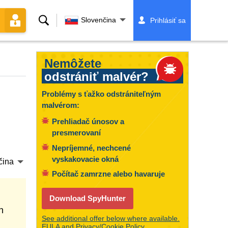
Vyhľadávanie
Slovenčina
Prihlásiť sa
Nemôžete
odstrániť malvér?
Problémy s ťažko odstrániteľným
malvérom:
Prehliadač únosov a
presmerovaní
Nepríjemné, nechcené
vyskakovacie okná
čina
Počítač zamrzne alebo havaruje
Download SpyHunter
n
See additional offer below where available.
EULA
and
Privacy/Cookie Policy
.