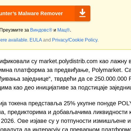
nter’s Malware Remover
Преузмите за
Виндовс®
и
Мац®
.
ere available.
EULA
and
Privacy/Cookie Policy
.
фиковали су market.polydistrib.com као лажну 
тимна платформа за предвиђање, Polymarket. Са
ивања заједнице“, тврдећи да се 250.000.000
ма као део иницијативе за подстицаје заједни
ја токена представља 25% укупне понуде POL
ма, предикторима и добављачима ликвидности к
 2026. Ове изјаве су у потпуности измишљене и
овалута да интерагују са преварном платформ