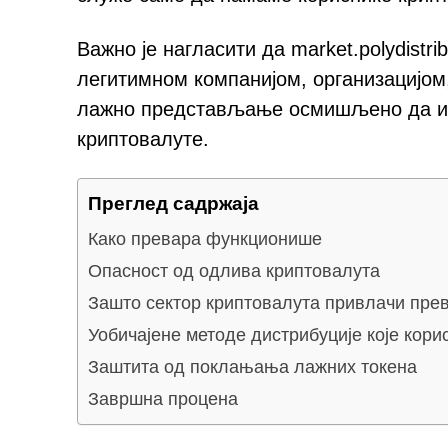
Важно је нагласити да market.polydistr
легитимном компанијом, организацијом,
лажно представљање осмишљено да иск
криптовалуте.
Преглед садржаја
Како превара функционише
Опасност од одлива криптовалута
Зашто сектор криптовалута привлачи пре
Уобичајене методе дистрибуције које кори
Заштита од поклањања лажних токена
Завршна процена