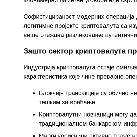
злонамерни паметни уговори или скрип
Софистицираност модерних операција „
легитимне пројекте криптовалута са и
више отежава разликовање аутентични
Зашто сектор криптовалута п
Индустрија криптовалута остаје омиље
карактеристика које чине преварне оп
Блокчејн трансакције су обично н
тешким за враћање.
Криптовалутни новчаници могу да
традиционалном банкарском инфр
Многи корисници активно траже н