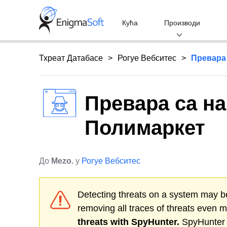
Skip
to
Кућа
Производи
content
Тхреат Датабасе
Рогуе Вебситес
Превара
Превара са на
Полимаркет
До
Mezo.
у
Рогуе Вебситес
Detecting threats on a system may be
removing all traces of threats even 
threats with SpyHunter.
SpyHunter o