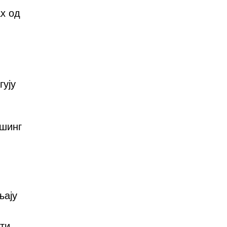
х од
гују
ишинг
њају
ти.