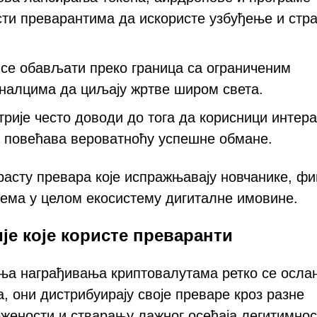
сти преварантима да искористе узбуђење и стра
 се обављати преко граница са ограниченим
налцима да циљају жртве широм света.
рије често доводи до тога да корисници интера
 повећава вероватноћу успешне обмане.
асту превара које испражњавају новчанике, ф
ема у целом екосистему дигиталне имовине.
је које користе преваранти
ања награђивања криптовалутама ретко се осла
а, они дистрибуирају своје преваре кроз разне
ености и стварању лажног осећаја легитимнос