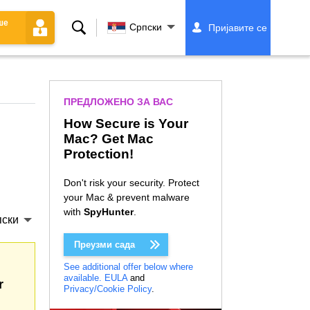
ше
Претрага
Српски
Пријавите се
ПРЕДЛОЖЕНО ЗА ВАС
How Secure is Your
Mac? Get Mac
Protection!
Don't risk your security. Protect
your Mac & prevent malware
with
SpyHunter
.
ски
Преузми сада
See additional offer below where
available.
EULA
and
r
Privacy/Cookie Policy
.