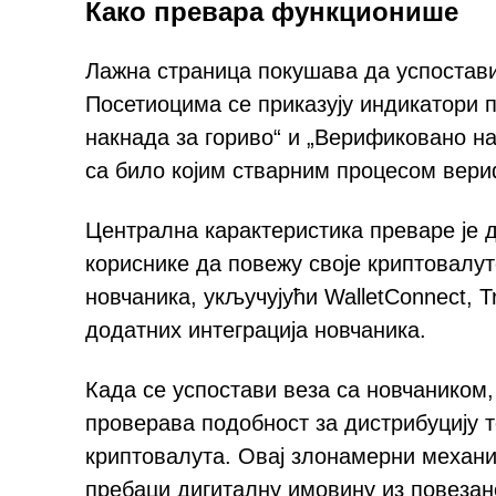
Како превара функционише
Лажна страница покушава да успостави
Посетиоцима се приказују индикатори п
накнада за гориво“ и „Верификовано на
са било којим стварним процесом вери
Централна карактеристика преваре је д
кориснике да повежу своје криптовалут
новчаника, укључујући WalletConnect, Tr
додатних интеграција новчаника.
Када се успостави веза са новчаником,
проверава подобност за дистрибуцију 
криптовалута. Овај злонамерни механи
пребаци дигиталну имовину из повезано