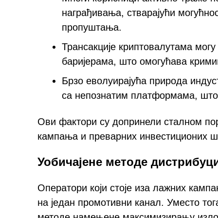
награђивања, стварајући могућно
пропуштања.
Трансакције криптовалутама могу
баријерама, што омогућава крими
Брзо еволуирајућа природа индуст
са непознатим платформама, што
Ови фактори су допринели сталном пор
кампања и преварних инвестиционих ш
Уобичајене методе дистрибуци
Оператори који стоје иза лажних камп
на један промотивни канал. Уместо тог
методе намењене максимизирању излож