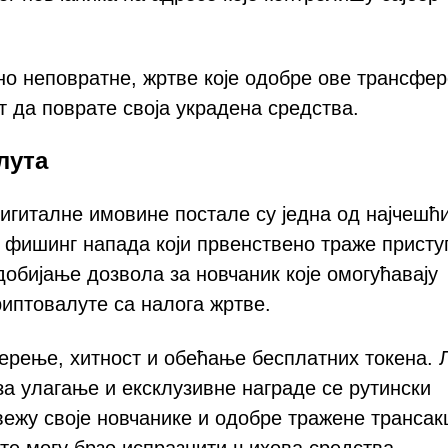
но неповратне, жртве које одобре ове трансфе
т да поврате своја украдена средства.
лута
игиталне имовине постале су једна од најчешћ
 фишинг напада који првенствено траже присту
добијање дозвола за новчаник које омогућавају
иптовалуте са налога жртве.
ерење, хитност и обећање бесплатних токена. 
за улагање и ексклузивне награде се рутински
ежу своје новчанике и одобре тражене трансакц