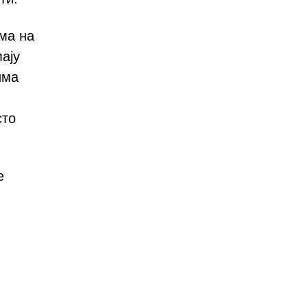
ма на
ају
има
сто
е