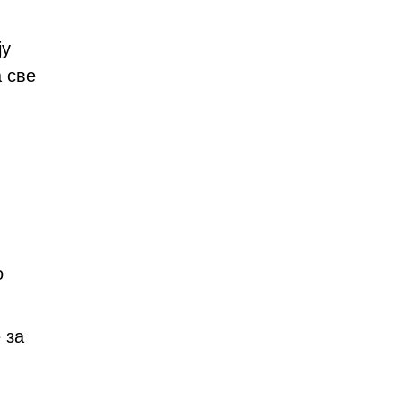
ју
 све
о
 за