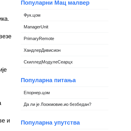
Популарни Мац малвер
Фук.цом
ика.
ManagerUnit
везе
PrimaryRemote
ХандлерДивисион
СкилледМодулеСеарцх
ије
Популарна питања
Епорнер.цом
а
Да ли је Лоокмовие.ио безбедан?
ве и
Популарна упутства