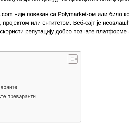
ib.com није повезан са Polymarket-ом или било к
 пројектом или ентитетом. Веб-сајт је неовлаш
ористи репутацију добро познате платформе 
варанте
сте преваранти