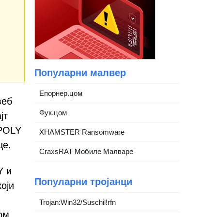
Популарни малвер
Епорнер.цом
веб
Фук.цом
јт
 POLY
XHAMSTER Ransomware
це.
CraxsRAT Мобиле Малваре
Y и
Популарни тројанци
оји
Trojan:Win32/Suschil!rfn
ом.