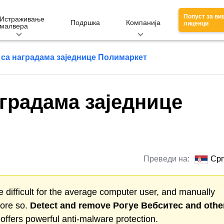
Попуст за ви
Истраживање
Подршка
Компанија
лиценци
малвера
 са наградама заједнице Полимаркет
градама заједнице
Преведи на:
Срп
 difficult for the average computer user, and manually
more so.
Detect and remove
Рогуе Вебситес
and othe
ffers powerful anti-malware protection.