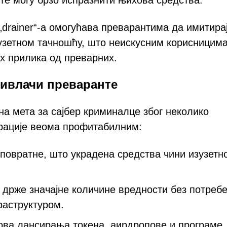
те могу брзо испразнити њихова средства.
drainer“-а омогућава преварантима да имитира
зузетном тачношћу, што неискусним корисницима
х прилика од преварних.
ривлачи преваранте
на мета за сајбер криминалце због неколико
ерације веома профитабилним:
еповратне, што украдена средства чини изузетн
 држе значајне количине вредности без потребе
аструктуром.
ова лансирања токена, аирдропове и програме