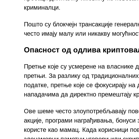
криминалци.
Пошто су блокчејн трансакције генерал
често имају малу или никакву могућнос
Опасност од одлива криптова
Претње које су усмерене на власнике д
претњи. За разлику од традиционалних
податке, претње које се фокусирају на 
нападачима да директно премештају кр
Ове шеме често злоупотребљавају пов
акције, програми награђивања, бонуси 
користе као мамац. Када корисници пов