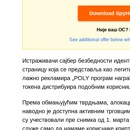
Download SpyHu
Није ваш ОС?
See additional offer below wh
Истраживачи сајбер безбедности иденти
страницу која се представља као леги
лажно рекламира „POLY програм награђ
токена дистрибуира подобним корисници
Према обмањујућим тврдњама, алокаци
наводно је доступна активним трговци
су учествовали пре снимка од 1. марта
служе само да намаме кориснике крипт