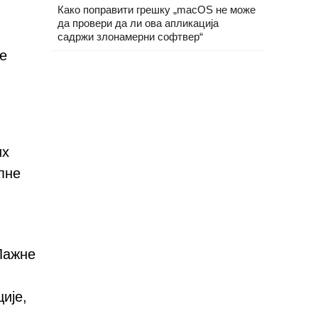
Како поправити грешку „macOS не може
да провери да ли ова апликација
садржи злонамерни софтвер“
ре
их
пне
Лажне
ије,