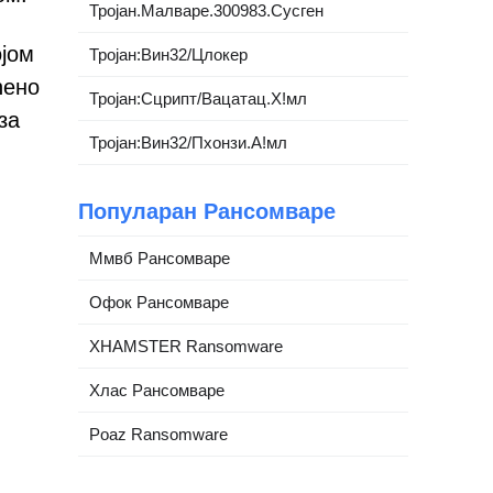
Тројан.Малваре.300983.Сусген
ојом
Тројан:Вин32/Цлокер
ћено
Тројан:Сцрипт/Вацатац.Х!мл
за
Тројан:Вин32/Пхонзи.А!мл
Популаран Рансомваре
Ммвб Рансомваре
Офок Рансомваре
XHAMSTER Ransomware
Хлас Рансомваре
Poaz Ransomware