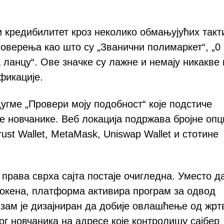
 кредибилитет кроз неколико обмањујућих такт
оверења као што су „Званични полимаркет“, „0
 ланцу“. Ове значке су лажне и немају никакве 
фикације.
угме „Провери моју подобност“ које подстиче
е новчанике. Веб локација подржава бројне опц
ust Wallet, MetaMask, Uniswap Wallet и стотине
 права сврха сајта постаје очигледна. Уместо д
токена, платформа активира програм за одвод
зам је дизајниран да добије овлашћење од жрт
г новчаника на адресе које контролишу сајбер