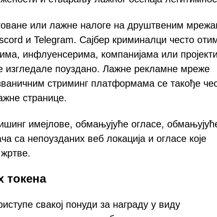
итоване или лажне налоге на друштвеним мрежа
scord и Telegram. Сајбер криминалци често отим
тима, инфлуенсерима, компанијама или пројект
је изгледале поуздано. Лажне рекламне мреже
езваничним стриминг платформама се такође че
ажне странице.
ишинг имејлове, обмањујуће огласе, обмањујућ
а са непоузданих веб локација и огласе које
 жртве.
 токена
иступе свакој понуди за награду у виду