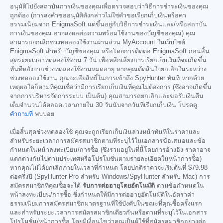
อนุมัติไปยังสถาบันการเงินของคุณเพื่อตรวจสอบว่าวิธีการชำระเงินของคุณ
ถูกต้อง (การส่งคำขออนุมัติดังกล่าวไม่ใช่คำขอเรียกเก็บเงินหรือค่า
ธรรมเนียมจาก EnigmaSoft แต่ขึ้นอยู่กับวิธีการชำระเงินและ/หรือสถาบัน
การเงินของคุณ อาจส่งผลต่อความพร้อมใช้งานของบัญชีของคุณ) คุณ
สามารถยกเลิกช่วงทดลองใช้งานผ่านส่วน MyAccount ในเว็บไซต์
EnigmaSoft สำหรับบัญชีของคุณ หรือโดยการติดต่อ EnigmaSoft ก่อนสิ้น
สุดระยะเวลาทดลองใช้งาน 7 วัน เพื่อหลีกเลี่ยงการเรียกเก็บเงินที่จะเกิดขึ้น
ทันทีหลังจากช่วงทดลองใช้งานหมดอายุ หากคุณตัดสินใจยกเลิกในระหว่าง
ช่วงทดลองใช้งาน คุณจะเสียสิทธิ์ในการเข้าถึง SpyHunter ทันที หากด้วย
เหตุผลใดก็ตามที่คุณเชื่อว่ามีการเรียกเก็บเงินที่คุณไม่ต้องการ (ซึ่งอาจเกิดขึ้น
จากการบริหารจัดการระบบ เป็นต้น) คุณสามารถยกเลิกและขอรับเงินคืน
เต็มจำนวนได้ตลอดเวลาภายใน 30 วันนับจากวันที่เรียกเก็บเงิน โปรดดู
คำถามที่
พบบ่อย
เมื่อสิ้นสุดช่วงทดลองใช้ คุณจะถูกเรียกเก็บเงินล่วงหน้าทันทีในราคาและ
สำหรับระยะเวลาการสมัครสมาชิกตามที่ระบุไว้ในเอกสารข้อเสนอและข้อ
กำหนดในหน้าลงทะเบียน/การซื้อ (ซึ่งรวมอยู่ในที่นี้โดยการอ้างอิง ราคาอาจ
แตกต่างกันไปตามประเทศหรือโปรโมชั่นตามรายละเอียดในหน้าการซื้อ)
หากคุณไม่ได้ยกเลิกภายในเวลาที่กำหนด โดยปกติราคาจะเริ่มต้นที่
$79.98
ต่อครึ่งปี (SpyHunter Pro สำหรับ Windows/SpyHunter สำหรับ Mac) การ
สมัครสมาชิกที่คุณซื้อจะได้
รับการต่ออายุโดยอัตโนมัติ
ตามข้อกำหนดใน
หน้าลงทะเบียน/การซื้อ ซึ่งกำหนดให้มีการต่ออายุอัตโนมัติในอัตราค่า
ธรรมเนียมการสมัครสมาชิกมาตรฐานที่ใช้บังคับในขณะที่คุณซื้อครั้งแรก
และสำหรับระยะเวลาการสมัครสมาชิกเดียวกันหรือตามที่ระบุไว้ในเอกสาร
โปรโมชั่น/หน้าการซื้อ โดยมีเงื่อนไขว่าคุณเป็นผู้ใช้ที่สมัครสมาชิกอย่างต่อ