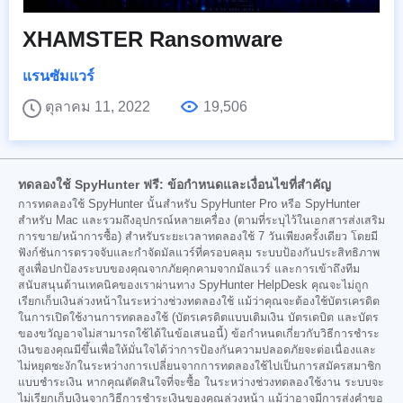
XHAMSTER Ransomware
แรนซัมแวร์
ตุลาคม 11, 2022
19,506
ทดลองใช้ SpyHunter ฟรี: ข้อกำหนดและเงื่อนไขที่สำคัญ
การทดลองใช้ SpyHunter นั้นสำหรับ SpyHunter Pro หรือ SpyHunter
สำหรับ Mac และรวมถึงอุปกรณ์หลายเครื่อง (ตามที่ระบุไว้ในเอกสารส่งเสริม
การขาย/หน้าการซื้อ) สำหรับระยะเวลาทดลองใช้ 7 วันเพียงครั้งเดียว โดยมี
ฟังก์ชันการตรวจจับและกำจัดมัลแวร์ที่ครอบคลุม ระบบป้องกันประสิทธิภาพ
สูงเพื่อปกป้องระบบของคุณจากภัยคุกคามจากมัลแวร์ และการเข้าถึงทีม
สนับสนุนด้านเทคนิคของเราผ่านทาง SpyHunter HelpDesk คุณจะไม่ถูก
เรียกเก็บเงินล่วงหน้าในระหว่างช่วงทดลองใช้ แม้ว่าคุณจะต้องใช้บัตรเครดิต
ในการเปิดใช้งานการทดลองใช้ (บัตรเครดิตแบบเติมเงิน บัตรเดบิต และบัตร
ของขวัญอาจไม่สามารถใช้ได้ในข้อเสนอนี้) ข้อกำหนดเกี่ยวกับวิธีการชำระ
เงินของคุณมีขึ้นเพื่อให้มั่นใจได้ว่าการป้องกันความปลอดภัยจะต่อเนื่องและ
ไม่หยุดชะงักในระหว่างการเปลี่ยนจากการทดลองใช้ไปเป็นการสมัครสมาชิก
แบบชำระเงิน หากคุณตัดสินใจที่จะซื้อ ในระหว่างช่วงทดลองใช้งาน ระบบจะ
ไม่เรียกเก็บเงินจากวิธีการชำระเงินของคุณล่วงหน้า แม้ว่าอาจมีการส่งคำขอ