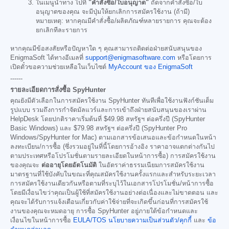
ในเมนูนำทาง ไปที่
"คำสั่งซื้อ/ใบอนุญาต"
ถัดจากคำสั่งซื้อ/ใบ
อนุญาตของคุณ จะมีปุ่มให้ยกเลิกการสมัครใช้งาน (ถ้ามี)
หมายเหตุ: หากคุณมีคำสั่งซื้อ/ผลิตภัณฑ์หลายรายการ คุณจะต้อง
ยกเลิกทีละรายการ
หากคุณมีข้อสงสัยหรือปัญหาใด ๆ คุณสามารถติดต่อฝ่ายสนับสนุนของ
EnigmaSoft ได้ทางอีเมลที่
support@enigmasoftware.com
หรือโดยการ
เปิดตั๋วขอความช่วยเหลือในเว็บไซต์
MyAccount ของ EnigmaSoft
------
รายละเอียดการสั่งซื้อ SpyHunter
คุณยังมีตัวเลือกในการสมัครใช้งาน SpyHunter ทันทีเพื่อใช้งานฟังก์ชันเต็ม
รูปแบบ รวมถึงการกำจัดมัลแวร์และการเข้าถึงฝ่ายสนับสนุนของเราผ่าน
HelpDesk โดยปกติราคาเริ่มต้นที่
$49.98
สหรัฐฯ ต่อครึ่งปี (SpyHunter
Basic Windows) และ
$79.98
สหรัฐฯ ต่อครึ่งปี (SpyHunter Pro
Windows/SpyHunter for Mac) ตามเอกสารข้อเสนอและข้อกำหนดในหน้า
ลงทะเบียน/การซื้อ (ซึ่งรวมอยู่ในที่นี้โดยการอ้างอิง ราคาอาจแตกต่างกันไป
ตามประเทศหรือโปรโมชั่นตามรายละเอียดในหน้าการซื้อ) การสมัครใช้งาน
ของคุณจะ
ต่ออายุโดยอัตโนมัติ
ในอัตราค่าธรรมเนียมการสมัครใช้งาน
มาตรฐานที่ใช้บังคับในขณะที่คุณสมัครใช้งานครั้งแรกและสำหรับระยะเวลา
การสมัครใช้งานเดียวกันหรือตามที่ระบุไว้ในเอกสารโปรโมชั่น/หน้าการซื้อ
โดยมีเงื่อนไขว่าคุณเป็นผู้ใช้ที่สมัครใช้งานอย่างต่อเนื่องและไม่ขาดตอน และ
คุณจะได้รับการแจ้งเตือนเกี่ยวกับค่าใช้จ่ายที่จะเกิดขึ้นก่อนที่การสมัครใช้
งานของคุณจะหมดอายุ การซื้อ SpyHunter อยู่ภายใต้ข้อกำหนดและ
เงื่อนไขในหน้าการซื้อ
EULA/TOS
นโยบายความเป็นส่วนตัว/คุกกี้
และ
ข้อ