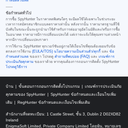
กำหนดส่วนลด
------
ข้อกำหนดทั่วไป
การซื้อ SpyHunter ในราคาลดพิเศษใดๆ จะมีผลใช้ได้เฉพาะในช่วงระยะ
เวลาการสมัครสมาชิกแบบลดราคาเท่านั้น หลังจากนั้น ราคามาตรฐานที่ใช้
บังคับในขณะนั้นจะถูกนำมาใช้สำหรับการต่ออายุอัตโนมัติและ/หรือการซื้อ
ในอนาคต ราคาอาจมีการเปลี่ยนแปลงได้ แต่เราจะแจ้งให้คุณทราบล่วงหน้า
หากมีการเปลี่ยนแปลงราคา
การใช้งาน SpyHunter ทุกเวอร์ชันอยู่ภายใต้เงื่อนไขที่คุณต้องยอมรับข้อ
ตกลงการใช้งาน
(EULA/TOS)
นโยบายความเป็นส่วนตัว/คุกกี้
และ
ข้อ
กำหนดส่วนลด
ของเรา โปรดดู
คำถามที่พบบ่อย (FAQ)
และ
เกณฑ์การ
ประเมินภัยคุกคาม
ของเราด้วย หากคุณต้องการถอนการติดตั้ง SpyHunter
โปรดดูวิธีการ
บ้าน
ขั้นตอนการถอนการติดตั้งโปรแกรม
เกณฑ์การประเมินภัย
คุกคามของ SpyHunter
SpyHunter ข้อกำหนดและเงื่อนไขเพิ่ม
เติม
RegHunter ข้อกำหนดและเงื่อนไขเพิ่มเติม
สำนักงานที่จดทะเบียน: 1 Castle Street, ชั้น 3, Dublin 2 D02XD82
Ireland
EnigmaSoft Limited, Private Company Limited โดยหุ้น, หมายเลข