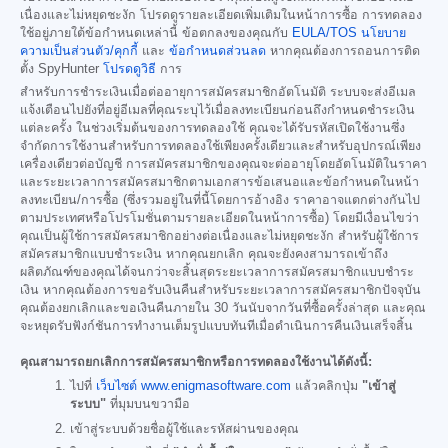
เนื่องและไม่หยุดชะงัก โปรดดูรายละเอียดเพิ่มเติมในหน้าการซื้อ การทดลอง
ใช้อยู่ภายใต้ข้อกำหนดเหล่านี้ ข้อตกลงของคุณกับ
EULA/TOS
นโยบาย
ความเป็นส่วนตัว/คุกกี้
และ
ข้อกำหนดส่วนลด
หากคุณต้องการถอนการติด
ตั้ง SpyHunter
โปรดดูวิธี
การ
สำหรับการชำระเงินเมื่อต่ออายุการสมัครสมาชิกอัตโนมัติ ระบบจะส่งอีเมล
แจ้งเตือนไปยังที่อยู่อีเมลที่คุณระบุไว้เมื่อลงทะเบียนก่อนถึงกำหนดชำระเงิน
แต่ละครั้ง ในช่วงเริ่มต้นของการทดลองใช้ คุณจะได้รับรหัสเปิดใช้งานซึ่ง
จำกัดการใช้งานสำหรับการทดลองใช้เพียงครั้งเดียวและสำหรับอุปกรณ์เพียง
เครื่องเดียวต่อบัญชี การสมัครสมาชิกของคุณจะต่ออายุโดยอัตโนมัติในราคา
และระยะเวลาการสมัครสมาชิกตามเอกสารข้อเสนอและข้อกำหนดในหน้า
ลงทะเบียน/การซื้อ (ซึ่งรวมอยู่ในที่นี้โดยการอ้างอิง ราคาอาจแตกต่างกันไป
ตามประเทศหรือโปรโมชั่นตามรายละเอียดในหน้าการซื้อ) โดยมีเงื่อนไขว่า
คุณเป็นผู้ใช้การสมัครสมาชิกอย่างต่อเนื่องและไม่หยุดชะงัก สำหรับผู้ใช้การ
สมัครสมาชิกแบบชำระเงิน หากคุณยกเลิก คุณจะยังคงสามารถเข้าถึง
ผลิตภัณฑ์ของคุณได้จนกว่าจะสิ้นสุดระยะเวลาการสมัครสมาชิกแบบชำระ
เงิน หากคุณต้องการขอรับเงินคืนสำหรับระยะเวลาการสมัครสมาชิกปัจจุบัน
คุณต้องยกเลิกและขอเงินคืนภายใน 30 วันนับจากวันที่ซื้อครั้งล่าสุด และคุณ
จะหยุดรับฟังก์ชันการทำงานเต็มรูปแบบทันทีเมื่อดำเนินการคืนเงินเสร็จสิ้น
คุณสามารถยกเลิกการสมัครสมาชิกหรือการทดลองใช้งานได้ดังนี้:
ไปที่
เว็บไซต์ www.enigmasoftware.com
แล้วคลิกปุ่ม
"เข้าสู่
ระบบ"
ที่มุมบนขวามือ
เข้าสู่ระบบด้วยชื่อผู้ใช้และรหัสผ่านของคุณ