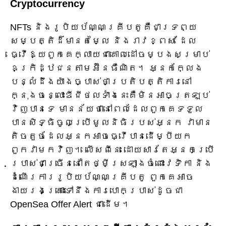
Cryptocurrency
NFTs និងរូបិយប័ណ្ណគ្រីបតូគឺជាទ្រព្យ
សម្បត្តិដ៏មានតម្លៃ និងរាវខ្ពស់ ដែល
ធ្វើឱ្យពួកគេក្លាយជាគោលដៅចម្បងសម្រាប់
ឧក្រិដ្ឋជនតាមអ៊ីនធឺណិត។ អ្នកក្លែង
បន្លំដឹងយ៉ាងច្បាស់ថាប្រតិបត្តិការនៅ
ក្នុងចន្លោះឌីជីថលទាំងនេះគឺមិនអាចត្រឡប់
វិញបានទេ មានន័យថានៅពេលដែលពួកគេទទួល
បានសិទ្ធិចូលប្រើមូលនិធិរបស់អ្នក វាមាន
តិចតួចដែលអ្នកអាចធ្វើបានដើម្បីយក
ពួកវាមកវិញ។ លើសពីនេះ ដោយសារតែអ្នកប្រើ
ប្រាស់ជាច្រើននៅតែថ្មីស្រឡាងចំពោះវេទិកា និង
ដំណើរការរូបិយប័ណ្ណគ្រីបតូ ពួកគេអាច
ងាយរងគ្រោះទៅនឹងការបោកប្រាស់ដូចជា
OpenSea Offer Alert ជាដើម។