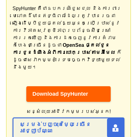
SpyHunter គឺជាឧបករណ៍ជួសជុល និងការពារ
មេរោគដ៏មានឥទ្ធិពលដែលត្រូវបានរចនា
ឡើងដើម្បីជួយផ្តល់ឱ្យអ្នកប្រើប្រាស់នូវ
ការវិភាគសុវត្ថិភាពប្រព័ន្ធស៊ីជម្រៅ
ការរកឃើញ និងការដកចេញនូវការគំរាម
កំហែងជាច្រើនដូចជា
OpenSea ផ្តល់ជូន
ការជូនដំណឹងអំពីការបោកប្រាស់តាមអ៊ីមែល
ក៏
ដូចជាសេវាកម្មគាំទ្របច្ចេកវិទ្យាមួយទល់
នឹងមួយ។
Download SpyHunter
សន្សំលុយអាជីវកម្មរបស់អ្នក!
សម្រង់បញ្ចុះតម្លៃច្រើន
អាជ្ញាប័ណ្ណ