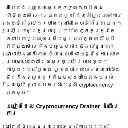
អ៊ីមែលជំរុញឱ្យអ្នកទទួលចុចប៊ូតុង
'ពិនិត្យមើលការផ្តល់ជូន' ដែលនាំពួកគេទៅកាន់
គេហទំព័របោកប្រាស់។ នៅលើគេហទំព័រនេះ អ្នក
ប្រើប្រាស់ត្រូវបានប្រាប់ថា ពួកគេត្រូវតែ
ភ្ជាប់កាបូបលុយគ្រីបតូរបស់ពួកគេ ដើម្បី
ពិនិត្យមើល និងបញ្ចប់ការផ្តល់ជូននេះ។
ទោះជាយ៉ាងណាក៏ដោយ ជំហាននេះគឺជាបេះដូងនៃការបោក
ប្រាស់៖ នៅពេលដែលអ្នកប្រើប្រាស់ភ្ជាប់
កាបូបរបស់ពួកគេ ពួកគេបានចុះហត្ថលេខាដោយ
មិនដឹងខ្លួននូវកិច្ចសន្យាក្លែងបន្លំ
ដែលធ្វើឱ្យឧបករណ៍បន្លំ cryptocurrency
សកម្ម។
របៀបដែល Cryptocurrency Drainer ដំណើរ
ការ
នៅពេលដែលជនរងគ្រោះភ្ជាប់កាបូបរបស់