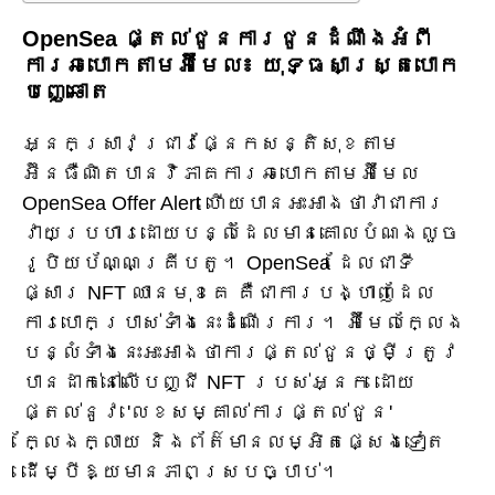
OpenSea ផ្តល់ជូនការជូនដំណឹងអំពី
ការឆបោកតាមអ៊ីមែល៖ យុទ្ធសាស្ត្របោក
បញ្ឆោត
អ្នកស្រាវជ្រាវផ្នែកសន្តិសុខតាម
អ៊ីនធឺណិតបានវិភាគការឆបោកតាមអ៊ីមែល
OpenSea Offer Alert ហើយបានអះអាងថាវាជាការ
វាយប្រហារដោយបន្លំដែលមានគោលបំណងលួច
រូបិយប័ណ្ណគ្រីបតូ។ OpenSea ដែលជាទី
ផ្សារ NFT ឈានមុខគេ គឺជាការបង្ហាញដែល
ការបោកប្រាស់ទាំងនេះដំណើរការ។ អ៊ីមែលក្លែង
បន្លំទាំងនេះអះអាងថាការផ្តល់ជូនថ្មីត្រូវ
បានដាក់នៅលើបញ្ជី NFT របស់អ្នក ដោយ
ផ្តល់នូវ 'លេខសម្គាល់ការផ្តល់ជូន'
ក្លែងក្លាយ និងព័ត៌មានលម្អិតផ្សេងទៀត
ដើម្បីឱ្យមានភាពស្របច្បាប់។