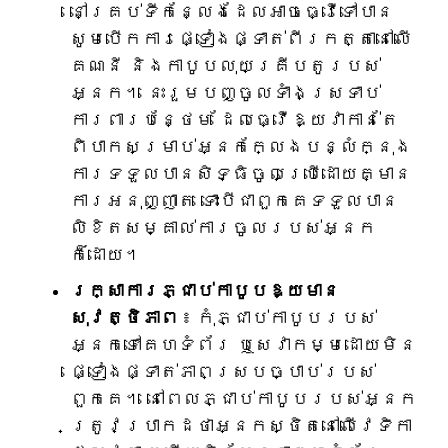
នៅគ្រប់ទីកន្លែងដែលអាចធ្វើទៅបាន
សូមបើកការផ្ទៀងផ្ទាត់ពីរកត្តានៅលើ
គណនី និងកាបូបលុយគ្រីបតូរបស់
អ្នក។ នេះរួមបញ្ចូលទាំងស្រទាប់
ការពារបន្ថែម ដែលធ្វើឱ្យវាកាន់តែ
ពិបាកសម្រាប់អ្នកក្លែងបន្លំក្នុង
ការទទួលបានសិទ្ធិចូលប្រើដោយគ្មាន
ការអនុញ្ញាត ទោះបីជាពួកគេទទួលបាន
លិខិតសម្គាល់ការចូលរបស់អ្នក
ក៏ដោយ។
រក្សាការភ្ជាប់កាបូបឱ្យមាន
សុវត្ថិភាព
៖ កុំភ្ជាប់កាបូបរបស់
អ្នកទៅគេហទំព័រ ឬសេវាកម្មដោយមិន
ផ្ទៀងផ្ទាត់ភាពស្របច្បាប់របស់
ពួកគេ។ នៅពេលភ្ជាប់កាបូបរបស់អ្នក
ត្រូវប្រាកដថាអ្នកស្ថិតនៅលើវេទិកា