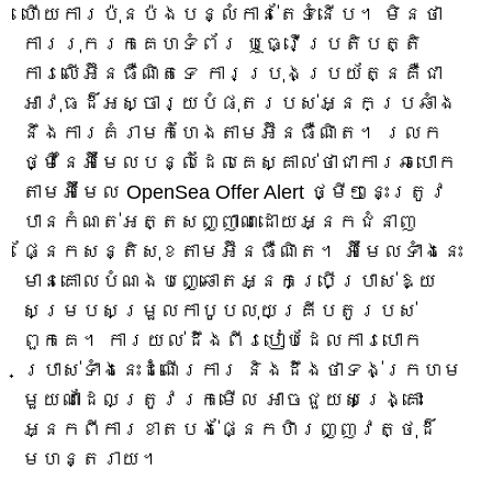
ហើយការប៉ុនប៉ងបន្លំកាន់តែទំនើប។ មិនថា
ការរុករកគេហទំព័រ ឬធ្វើប្រតិបត្តិ
ការលើអ៊ីនធឺណិតទេ ការប្រុងប្រយ័ត្នគឺជា
អាវុធដ៏អស្ចារ្យបំផុតរបស់អ្នកប្រឆាំង
នឹងការគំរាមកំហែងតាមអ៊ីនធឺណិត។ រលក
ថ្មីនៃអ៊ីមែលបន្លំដែលគេស្គាល់ថាជាការឆបោក
តាមអ៊ីមែល OpenSea Offer Alert ថ្មីៗនេះត្រូវ
បានកំណត់អត្តសញ្ញាណដោយអ្នកជំនាញ
ផ្នែកសន្តិសុខតាមអ៊ីនធឺណិត។ អ៊ីមែលទាំងនេះ
មានគោលបំណងបញ្ឆោតអ្នកប្រើប្រាស់ឱ្យ
សម្របសម្រួលកាបូបលុយគ្រីបតូរបស់
ពួកគេ។ ការយល់ដឹងពីរបៀបដែលការបោក
ប្រាស់ទាំងនេះដំណើរការ និងដឹងថាទង់ក្រហម
មួយណាដែលត្រូវរកមើល អាចជួយសង្រ្គោះ
អ្នកពីការខាតបង់ផ្នែកហិរញ្ញវត្ថុដ៏
មហន្តរាយ។