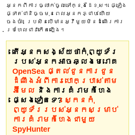
អ្នកពីការធ្លាក់ចូលទៅក្នុងដៃខុស។ ផ្ទៀង
ផ្ទាត់ជានិច្ចមុនពេលអ្នកភ្ជាប់ ហើយ
ចងចាំ៖ ប្រសិនបើមានអ្វីមួយមិនដំណើរការ
ប្រហែលជាវាកើតឡើង។
តើអ្នកសង្ស័យថាកុំព្យូទ័រ
របស់អ្នកអាចឆ្លងមេរោគ
OpenSea ផ្តល់ជូនការជូន
ដំណឹងអំពីការបោកប្រាស់តាម
អ៊ីមែល
និងការគំរាមកំហែង
ផ្សេងទៀតទេ?
ស្កេនកុំ
ព្យូទ័ររបស់អ្នកសម្រាប់
ការគំរាមកំហែងជាមួយ
SpyHunter