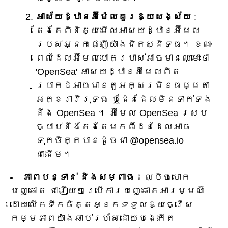
អាស័យដ្ឋាន​អ៊ី​ម៉ែ​ល​គួរ​ឱ្យ​សង្ស័យ
​:
តែងតែ​ពិនិត្យ​មើល​អាសយដ្ឋាន​អ៊ីមែល​
របស់​អ្នក​ផ្ញើ​យ៉ាង​ជិតស្និទ្ធ​។ ខណៈ
ពេលដែលអ៊ីមែលបោកប្រាស់អាចមានឈ្មោះថា
'OpenSea' អាសយដ្ឋានអ៊ីមែលពិត
ប្រាកដអាចមានតួអក្សរមិនធម្មតា
អក្ខរាវិរុទ្ធ ឬដែនដែលមិនទាក់ទង
នឹង OpenSea ។ អ៊ីមែល OpenSea ស្រប
ច្បាប់នឹងតែងតែមកពីដែនដែលអាច
ទុកចិត្តបានដូចជា @opensea.io
ជាដើម។
ភាពបន្ទាន់ និងសម្ពាធ
៖ ល្បិចបោក
បញ្ឆោត ជារឿយៗប្រើការបញ្ឆោតអារម្មណ៍
ដោយលើកទឹកចិត្តអ្នកទទួលឱ្យធ្វើស
កម្មភាពយ៉ាងឆាប់រហ័សដោយបង្កើត