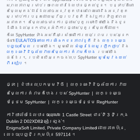
សុពលភាពសម្រាប់រយៈពេលជាវដែលបានផ្តល់ជូន។ បន្ទាប់ពីនោះ
តម្លៃស្តង់ដារដែលអាចអនុវត្តបាននៅពេលនោះនឹងអនុវត្ត
សម្រាប់ការបន្តដោយស្វ័យប្រវត្តិ និង/ឬការទិញនាពេល
អនាគត។ តម្លៃអាចមានការផ្លាស់ប្តូរ ទោះបីជាយើងនឹងជូន
ដំណឹងដល់អ្នកជាមុនអំពីការផ្លាស់ប្តូរតម្លៃក៏ដោយ។
កំណែ SpyHunter ទាំងអស់គឺអាស្រ័យលើការយល់ព្រមរបស់អ្នក
ចំពោះ
EULA/TOS
គោលការណ៍ឯកជនភាព/ខូគី
និង
លក្ខខណ្ឌ
បញ្ចុះតម្លៃ
របស់យើង។ សូមមើល
សំណួរដែលសួរញឹកញាប់
និង
លក្ខណៈវិនិច្ឆ័យវាយតម្លៃការគំរាមកំហែង
របស់យើង
ផងដែរ។ ប្រសិនបើអ្នកចង់លុប SpyHunter
សូមស្វែងយល់
ពីរបៀប
។
ផ្ទះ
ជំហានលុបកម្មវិធី
លក្ខណៈវិនិច្ឆ័យការវាយ
តម្លៃការគំរាមកំហែងរបស់ SpyHunter
លក្ខខណ្ឌ
បន្ថែម SpyHunter
លក្ខខណ្ឌបន្ថែម RegHunter
ការិយាល័យដែលបានចុះឈ្មោះ៖ 1 Castle Street ជាន់ទី 3 ទីក្រុង
Dublin 2 D02XD82 អៀរឡង់។
EnigmaSoft Limited, Private Company Limited ដោយភាគហ៊ុន,
លេខចុះបញ្ជីក្រុមហ៊ុន 597114 ។