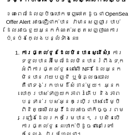
ខណៈពេលដែលល្បិចបោកបញ្ឆោតដូចជា OpenSea
Offer Alert អាចជឿជាក់បាន វាមានសញ្ញាប្រាប់
ដែលអាចជួយអ្នកកំណត់អត្តសញ្ញាណការ
ប៉ុនប៉ងក្លែងបន្លំទាំងនេះ៖
ការផ្តល់ជូនដែលមិនបានស្នើសុំ៖
ការ
ទទួលបានអ៊ីមែលដែលមិនបានរំពឹងទុក
អំពីការផ្តល់ជូននៅលើ NFT ដែលអ្នក
មិនបានរាយបញ្ជី ឬបំភ្លេចចោល
គឺជាទង់ក្រហមដ៏សំខាន់មួយ។ អ្នក
បោកប្រាស់ទាញយកភាពរំភើប និងភាព
បន្ទាន់របស់អ្នកប្រើប្រាស់ ដើម្បី
ពិនិត្យមើលអ្វីដែលអាចជាកិច្ចព្រម
ព្រៀងដែលរកកម្រៃបាន។ ប្រសិនបើ
ការផ្តល់ជូននេះហាក់បីដូចជានៅក្រៅ
កន្លែង វាប្រហែលជា។