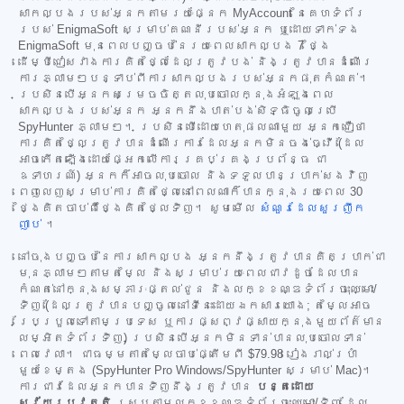
សាកល្បងរបស់អ្នកតាមរយៈផ្នែក MyAccount នៃគេហទំព័រ
របស់ EnigmaSoft សម្រាប់គណនីរបស់អ្នក ឬដោយទាក់ទង
EnigmaSoft មុនពេលបញ្ចប់នៃរយៈពេលសាកល្បង 7 ថ្ងៃ
ដើម្បីជៀសវាងការគិតថ្លៃដែលត្រូវបង់ និងត្រូវបានដំណើរ
ការភ្លាមៗបន្ទាប់ពីការសាកល្បងរបស់អ្នកផុតកំណត់។
ប្រសិនបើអ្នកសម្រេចចិត្តលុបចោលក្នុងអំឡុងពេល
សាកល្បងរបស់អ្នក អ្នកនឹងបាត់បង់សិទ្ធិចូលប្រើ
SpyHunter ភ្លាមៗ។ ប្រសិនបើដោយហេតុផលណាមួយ អ្នកជឿថា
ការគិតថ្លៃត្រូវបានដំណើរការដែលអ្នកមិនចង់ធ្វើ (ដែល
អាចកើតឡើងដោយផ្អែកលើការគ្រប់គ្រងប្រព័ន្ធ ជា
ឧទាហរណ៍) អ្នកក៏អាចលុបចោល និងទទួលបានប្រាក់សងវិញ
ពេញលេញសម្រាប់ការគិតថ្លៃនៅពេលណាក៏បានក្នុងរយៈពេល 30
ថ្ងៃគិតចាប់ពីថ្ងៃគិតថ្លៃទិញ។ សូមមើល
សំណួរដែលសួរញឹក
ញាប់
។
នៅចុងបញ្ចប់នៃការសាកល្បង អ្នកនឹងត្រូវបានគិតប្រាក់ជា
មុនភ្លាមៗតាមតម្លៃ និងសម្រាប់រយៈពេលជាវដូចដែលបាន
កំណត់នៅក្នុងសម្ភារៈផ្តល់ជូន និងលក្ខខណ្ឌទំព័រចុះឈ្មោះ/
ទិញ (ដែលត្រូវបានបញ្ចូលនៅទីនេះដោយឯកសារយោង; តម្លៃអាច
ប្រែប្រួលទៅតាមប្រទេស ឬការផ្សព្វផ្សាយក្នុងមួយព័ត៌មាន
លម្អិតទំព័រទិញ) ប្រសិនបើអ្នកមិនទាន់បានលុបចោលទាន់
ពេលវេលា។ ជាធម្មតាតម្លៃចាប់ផ្តើមពី
$79.98
រៀងរាល់ប្រាំ
មួយខែម្តង (SpyHunter Pro Windows/SpyHunter សម្រាប់ Mac)។
ការជាវដែលអ្នកបានទិញនឹងត្រូវបាន
បន្តដោយ
ស្វ័យប្រវត្តិ
ស្របតាមលក្ខខណ្ឌទំព័រចុះឈ្មោះ/ទិញ ដែល