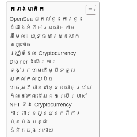
តារាង​មាតិកា
OpenSea ផ្តល់ជូនការជូន
ដំណឹងអំពីការឆបោកតាម
អ៊ីមែល៖ យុទ្ធសាស្ត្របោក
បញ្ឆោត
របៀបដែល Cryptocurrency
Drainer ដំណើរការ
ទង់ក្រហមដើម្បីទទួល
ស្គាល់កលល្បិច
ហេតុអ្វីបានជាអ្នកបោកប្រាស់
កំណត់គោលដៅអ្នកប្រើប្រាស់
NFT និង Cryptocurrency
ការពារខ្លួនអ្នកពីការ
ប៉ុនប៉ងបន្លំ
គំនិតចុងក្រោយ