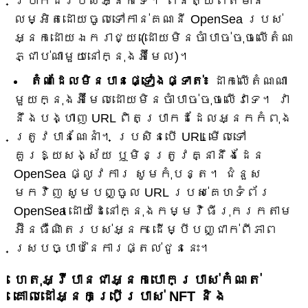
ប្រាកដរបស់អ្នកទេ។ ពិនិត្យព័ត៌មាន
លម្អិតដោយចូលទៅកាន់គណនី OpenSea របស់
អ្នកដោយឯករាជ្យ (ដោយមិនចាំបាច់ចុចលើតំណ
ភ្ជាប់ណាមួយនៅក្នុងអ៊ីមែល)។
តំណ​ដែល​មិន​បាន​ផ្ទៀងផ្ទាត់៖
ដាក់​លើ​តំណ​ណា​
មួយ​ក្នុង​អ៊ីមែល​ដោយ​មិន​ចាំបាច់​ចុច​លើ​វា​ទេ។ វា
នឹងបង្ហាញ URL ពិតប្រាកដដែលអ្នកកំពុង
ត្រូវបានណែនាំ។ ប្រសិនបើ URL មើលទៅ
គួរឱ្យសង្ស័យ ឬមិនត្រូវគ្នានឹងដែន
OpenSea ផ្លូវការ សូមកុំបន្ត។ ជំនួស
មកវិញ សូមបញ្ចូល URL របស់គេហទំព័រ
OpenSea ដោយដៃនៅក្នុងកម្មវិធីរុករកតាម
អ៊ីនធឺណិតរបស់អ្នក ដើម្បីបញ្ជាក់ពីភាព
ស្របច្បាប់នៃការផ្តល់ជូននេះ។
ហេតុអ្វីបានជាអ្នកបោកប្រាស់កំណត់
គោលដៅអ្នកប្រើប្រាស់ NFT និង