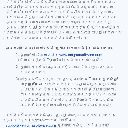
ជាវបង់ប្រាក់ ប្រសិនបើអ្នកលុបចោល អ្នកនឹងបន្តចូល
ប្រើផលិតផលរបស់អ្នករហូតដល់ចុងបញ្ចប់នៃរយៈពេល
ជាវបង់ប្រាក់របស់អ្នក។ ប្រសិនបើអ្នកចង់ទទួលបាន
ប្រាក់សងវិញសម្រាប់រយៈពេលជាវបច្ចុប្បន្នរបស់អ្នក
អ្នកត្រូវតែលុបចោល ហើយដាក់ពាក្យស្នើសុំប្រាក់សងវិញ
ក្នុងរយៈពេល 30 ថ្ងៃគិតចាប់ពីការទិញថ្មីបំផុតរបស់អ្នក
ហើយអ្នកនឹងឈប់ទទួលបានមុខងារពេញលេញភ្លាមៗ នៅពេលដែល
ប្រាក់សងរបស់អ្នកត្រូវបានដំណើរការ។
អ្នកអាចលុបចោលការជាវ ឬការសាកល្បងដូចខាងក្រោម៖
ចូលទៅកាន់
គេហទំព័រ www.enigmasoftware.com
ហើយចុចប៊ូតុង
"ចូល"
នៅជ្រុងខាងស្តាំខាងលើ។
ចូលដោយប្រើឈ្មោះអ្នកប្រើប្រាស់ និងពាក្យសម្ងាត់
របស់អ្នក។
នៅក្នុងម៉ឺនុយរុករក សូមចូលទៅកាន់
"ការបញ្ជាទិញ/
អាជ្ញាប័ណ្ណ"។
នៅជាប់នឹងការបញ្ជាទិញ/អាជ្ញាប័ណ្ណ
របស់អ្នក ប៊ូតុងមួយអាចរកបានដើម្បីលុបចោលការ
ជាវរបស់អ្នក ប្រសិនបើអាចអនុវត្តបាន។ ចំណាំ៖
ប្រសិនបើអ្នកមានការបញ្ជាទិញ/ផលិតផលច្រើន
អ្នកនឹងត្រូវលុបចោលពួកវាជាលក្ខណៈបុគ្គល។
ប្រសិនបើអ្នកមានសំណួរ ឬបញ្ហាណាមួយ អ្នកអាចទាក់ទង
ផ្នែកជំនួយ EnigmaSoft តាមរយៈអ៊ីមែល
support@enigmasoftware.com
ឬដោយបើកសំបុត្រជំនួយនៅលើ