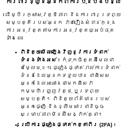
ការពារខ្លួនអ្នកពីការប៉ុនប៉ងបន្លំ
ដើម្បីរក្សាសុវត្ថិភាព និងការពារទ្រព្យ
សម្បត្តិរបស់អ្នក វាជារឿងសំខាន់ក្នុង
ការអនុវត្តតាមការអនុវត្តល្អបំផុត
ទាំងនេះ៖
ពិនិត្យមើលឡើងវិញនូវការទំនាក់
ទំនងទាំងអស់
៖ កុំទុកចិត្តអ៊ីមែលជា
តម្លៃមុខ។ ផ្ទៀងផ្ទាត់រាល់ការទំនាក់
ទំនងដែលអ្នកទទួលបាន ជាពិសេស
អ្នកដែលអះអាងថាមកពីសេវា
កម្មហិរញ្ញវត្ថុ ឬទ្រព្យ
សម្បត្តិ។ ពិនិត្យព័ត៌មានរបស់
អ្នកផ្ញើ និងខ្លឹមសារជានិច្ច
សម្រាប់ភាពមិនស៊ីសង្វាក់គ្នា។
ប្រើការផ្ទៀងផ្ទាត់កត្តាពីរ (2FA)
៖