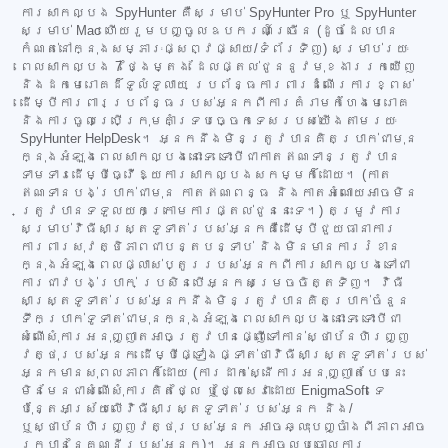
ការសាកល្បង SpyHunter គឺសម្រាប់ SpyHunter Pro ឬ SpyHunter
សម្រាប់ Mac ហើយរួមបញ្ចូលឧបករណ៍ច្រើន (ដូចដែលបាន
កំណត់នៅក្នុងសម្ភារៈផ្សព្វផ្សាយ/ទំព័រទិញ) សម្រាប់រយៈ
ពេលសាកល្បង 7 ថ្ងៃម្តង ដែលផ្តល់ជូននូវមុខងាររកឃើញ
និងដកមេរោគដ៏ទូលំទូលាយ ប្រព័ន្ធការពារដំណើរការខ្ពស់
ដើម្បីការពារប្រព័ន្ធរបស់អ្នកពីការគំរាមកំហែងមេរោគ
និងការចូលប្រើក្រុមគាំទ្របច្ចេកទេសរបស់យើងតាមរយៈ
SpyHunter HelpDesk។ អ្នកនឹងមិនត្រូវបានគិតប្រាក់ជាមុន
ក្នុងអំឡុងពេលសាកល្បងនោះទេ ទោះបីជាកាតឥណទានត្រូវបាន
ទាមទារដើម្បីធ្វើឱ្យការសាកល្បងសកម្មក៏ដោយ។ (កាត
ឥណទានបង់ប្រាក់ជាមុន កាតឥណពន្ធ និងកាតអំណោយអាចមិន
ត្រូវបានទទួលយកក្រោមការផ្តល់ជូននេះទេ។) តម្រូវការ
សម្រាប់វិធីសាស្ត្រទូទាត់របស់អ្នកគឺដើម្បីជួយធានាការ
ការពារសុវត្ថិភាពជាបន្តបន្ទាប់ និងមិនមានការរំខាន
ក្នុងអំឡុងពេលផ្លាស់ប្តូររបស់អ្នកពីការសាកល្បងទៅជា
ការជាវបង់ប្រាក់ ប្រសិនបើអ្នកសម្រេចចិត្តទិញ។ វិធី
សាស្ត្រទូទាត់របស់អ្នកនឹងមិនត្រូវបានគិតប្រាក់ចំនួន
ទឹកប្រាក់ទូទាត់ជាមុនក្នុងអំឡុងពេលសាកល្បងនោះទេ ទោះបីជា
សំណើសុំការអនុញ្ញាតអាចត្រូវបានផ្ញើទៅកាន់ស្ថាប័នហិរញ្ញ
វត្ថុរបស់អ្នក ដើម្បីផ្ទៀងផ្ទាត់ថាវិធីសាស្ត្រទូទាត់របស់
អ្នកមានសុពលភាពក៏ដោយ (ការដាក់ស្នើការអនុញ្ញាតបែបនេះ
មិនមែនជាសំណើសុំការគិតថ្លៃ ឬថ្លៃសេវាដោយ EnigmaSoft ទេ
ប៉ុន្តែអាស្រ័យលើវិធីសាស្ត្រទូទាត់របស់អ្នក និង/
ឬស្ថាប័នហិរញ្ញវត្ថុរបស់អ្នក អាចឆ្លុះបញ្ចាំងពីភាពអាច
រកបាននៃគណនីរបស់អ្នក)។ អ្នកអាចលុបចោលការ