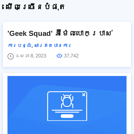
មើលច្រើនបំផុត
'Geek Squad' អ៊ីម៉ែលបោកប្រាស់
ការបន្លំ
,
សារឥតបានការ
ឧសភា 8, 2023
37,742