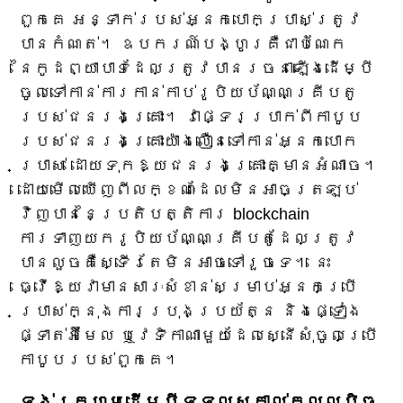
ពួកគេ អន្ទាក់របស់អ្នកបោកប្រាស់ត្រូវ
បានកំណត់។ ឧបករណ៍បង្ហូរគឺជាបំណែក
នៃកូដព្យាបាទដែលត្រូវបានរចនាឡើងដើម្បី
ចូលទៅកាន់ការកាន់កាប់រូបិយប័ណ្ណគ្រីបតូ
របស់ជនរងគ្រោះ។ វាផ្ទេរប្រាក់ពីកាបូប
របស់ជនរងគ្រោះយ៉ាងលឿនទៅកាន់អ្នកបោក
ប្រាស់ ដោយទុកឱ្យជនរងគ្រោះគ្មានអំណាច។
ដោយមើលឃើញពីលក្ខណៈដែលមិនអាចត្រឡប់
វិញបាននៃប្រតិបត្តិការ blockchain
ការទាញយករូបិយប័ណ្ណគ្រីបតូដែលត្រូវ
បានលួចគឺស្ទើរតែមិនអាចទៅរួចទេ។ នេះ
ធ្វើឱ្យវាមានសារៈសំខាន់សម្រាប់អ្នកប្រើ
ប្រាស់ក្នុងការប្រុងប្រយ័ត្ន និងផ្ទៀង
ផ្ទាត់អ៊ីមែល ឬវេទិកាណាមួយដែលស្នើសុំចូលប្រើ
កាបូបរបស់ពួកគេ។
ទង់ក្រហមដើម្បីទទួលស្គាល់កលល្បិច