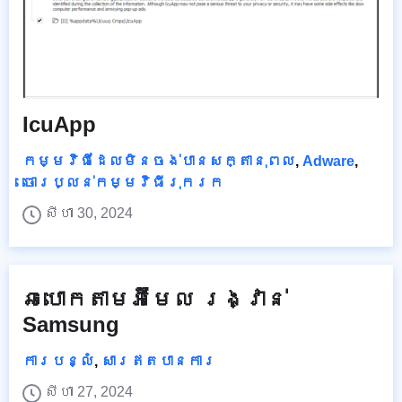
IcuApp
កម្មវិធីដែលមិនចង់បានសក្តានុពល
,
Adware
,
ចោរប្លន់កម្មវិធីរុករក
សីហា 30, 2024
ឆបោកតាមអ៊ីមែល រង្វាន់
Samsung
ការបន្លំ
,
សារឥតបានការ
សីហា 27, 2024