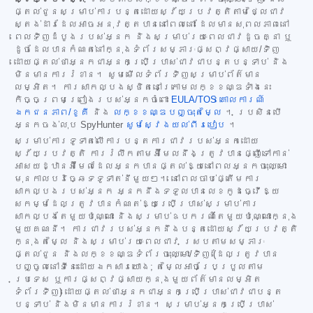
ផ្តល់ជូនសម្រាប់ការបន្តដោយស្វ័យប្រវត្តិតាមថ្លៃជាវ
ស្តង់ដារដែលអាចអនុវត្តបាននៅពេលនោះ ដែលមានសុពលភាពនៅ
ពេលទិញដំបូងរបស់អ្នក និងសម្រាប់រយៈពេលជាវដូចគ្នា ឬ
ដូចដែលបានកំណត់នៅក្នុងទំព័រសម្ភារៈផ្សព្វផ្សាយ/ទិញ
ដោយផ្តល់ថាអ្នកជាអ្នកប្រើប្រាស់ជាវជាបន្តបន្ទាប់ និង
មិនមានការរំខាន។ សូមមើលទំព័រទិញសម្រាប់ព័ត៌មាន
លម្អិត។ ការសាកល្បងស្ថិតនៅក្រោមលក្ខខណ្ឌទាំងនេះ
កិច្ចព្រមព្រៀងរបស់អ្នកចំពោះ
EULA/TOS
គោលការណ៍
ឯកជនភាព/ខូគី
និង
លក្ខខណ្ឌបញ្ចុះតម្លៃ
។ ប្រសិនបើ
អ្នកចង់លុប SpyHunter
សូមស្វែងយល់ពីរបៀប
។
សម្រាប់ការទូទាត់លើការបន្តការជាវរបស់អ្នកដោយ
ស្វ័យប្រវត្តិ ការរំលឹកតាមអ៊ីមែលនឹងត្រូវបានផ្ញើទៅកាន់
អាសយដ្ឋានអ៊ីមែលដែលអ្នកបានផ្តល់ឱ្យនៅពេលអ្នកចុះឈ្មោះ
មុនកាលបរិច្ឆេទទូទាត់នីមួយៗ។ នៅពេលចាប់ផ្តើមការ
សាកល្បងរបស់អ្នក អ្នកនឹងទទួលបានលេខកូដធ្វើឱ្យ
សកម្មដែលត្រូវបានកំណត់ឱ្យប្រើប្រាស់សម្រាប់ការ
សាកល្បងតែមួយប៉ុណ្ណោះ និងសម្រាប់ឧបករណ៍តែមួយប៉ុណ្ណោះក្នុង
មួយគណនី។ ការជាវរបស់អ្នកនឹងបន្តដោយស្វ័យប្រវត្តិ
ក្នុងតម្លៃ និងសម្រាប់រយៈពេលជាវ ស្របតាមសម្ភារៈ
ផ្តល់ជូន និងលក្ខខណ្ឌទំព័រចុះឈ្មោះ/ទិញ (ដែលត្រូវបាន
បញ្ចូលនៅទីនេះដោយឯកសារយោង; តម្លៃអាចប្រែប្រួលតាម
ប្រទេស ឬការផ្សព្វផ្សាយក្នុងមួយព័ត៌មានលម្អិត
ទំព័រទិញ) ដោយផ្តល់ថាអ្នកជាអ្នកប្រើប្រាស់ជាវជាបន្ត
បន្ទាប់ និងមិនមានការរំខាន។ សម្រាប់អ្នកប្រើប្រាស់