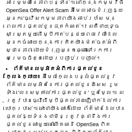
អារម្មណ៍នៃភាពបន្ទាន់។ នៅក្នុងកម្មវិធី
OpenSea Offer Alert Scam អ៊ីមែលអាចជំរុញឱ្យ
អ្នក 'ធ្វើសកម្មភាពយ៉ាងឆាប់រហ័ស មុន
ពេលការផ្តល់ជូនផុតកំណត់។' នេះគឺជាយុទ្ធ
សាស្ត្រមួយដើម្បីកាត់បន្ថយពេលវេលាដែល
អ្នកចំណាយក្នុងការគិតយ៉ាងម៉ត់ចត់អំពី
ស្ថានភាព ដោយជំរុញអ្នកឆ្ពោះទៅរកការ
សម្រេចចិត្តដោយប្រញាប់ប្រញាល់។
ព័ត៌មានលម្អិតអំពីការផ្តល់ជូន
ក្លែងក្លាយ៖
អ៊ីមែលក្លែងបន្លំផ្តល់នូវ
ព័ត៌មានលម្អិតនៃការផ្តល់ជូនពិសេស រួម
ទាំង 'លេខសម្គាល់ការផ្តល់ជូន' ឬតម្លៃ។ នេះ
ត្រូវបានធ្វើដើម្បីផ្តល់ភាពជឿជាក់ដល់ការ
បោកប្រាស់។ ទោះជាយ៉ាងណាក៏ដោយ ព័ត៌មានដែលបាន
ផ្តល់ឱ្យទំនងជាមិនត្រូវគ្នានឹងការ
ផ្តល់ជូនណាមួយនៅលើគណនី OpenSea ពិត