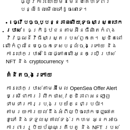
ផ្លូវការ ហើយមិនមែនជាគេហទំព័រ
បន្លំដែលមើលទៅដូចនោះទេ។
ធ្វើបច្ចុប្បន្នភាពលើយុទ្ធសាស្ត្របោក
ប្រាស់
៖ ឧក្រិដ្ឋជនតាមអ៊ីនធឺណិតកំពុង
វិវឌ្ឍន៍វិធីសាស្រ្តរបស់ពួកគេ។ ស្ថិតនៅ
លើកំពូលនៃបច្ចេកទេសបន្លំចុងក្រោយ និង
ការបោកប្រាស់ដែលផ្តោតលើអ្នកប្រើប្រាស់
NFT និង cryptocurrency ។
គំនិតចុងក្រោយ
ការបោកប្រាស់តាមអ៊ីមែល OpenSea Offer Alert
បម្រើជាការរំលឹកថាសុវត្ថិភាពអនឡាញ
ទាមទារការប្រុងប្រយ័ត្នជាប្រចាំ។
តាមរយៈការយល់ដឹងអំពីល្បិចបោកបញ្ឆោត
ទូទៅ និងទទួលស្គាល់ទង់ក្រហម អ្នកអាច
ការពាររូបិយប័ណ្ណគ្រីបតូ និង NFT របស់