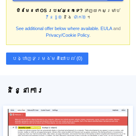
មិនមែនជា OS របស់អ្នកទេ?
ទាញយកសម្រាប់
វីនដូ®
និង
ម៉ាក់®
។
See additional offer below where available.
EULA
and
Privacy/Cookie Policy
.
បង្ហាញទម្រង់មតិយោបល់ (0)
និន្នាការ