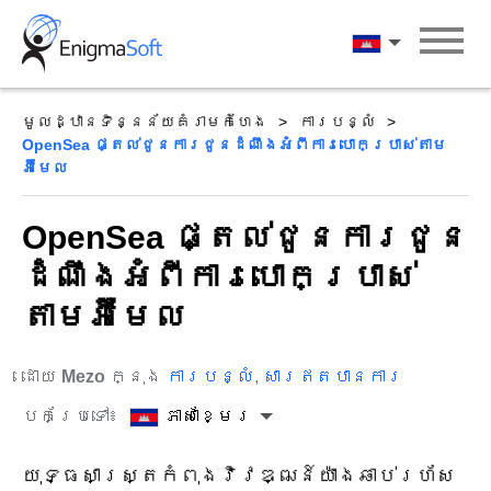
Skip
to
ភាសាខ្មែរ
content
មូលដ្ឋានទិន្នន័យគំរាមកំហែង
ការបន្លំ
OpenSea ផ្តល់ជូនការជូនដំណឹងអំពីការបោកប្រាស់តាម
អ៊ីមែល
OpenSea ផ្តល់ជូនការជូន
ដំណឹងអំពីការបោកប្រាស់
តាមអ៊ីមែល
ដោយ
Mezo
ក្នុង
ការបន្លំ
,
សារឥតបានការ
បកប្រែទៅ៖
ភាសាខ្មែរ
យុទ្ធសាស្ត្រកំពុងវិវឌ្ឍន៍យ៉ាងឆាប់រហ័ស