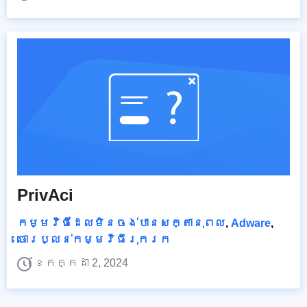
PrivAci
កម្មវិធីដែលមិនចង់បានសក្តានុពល
,
Adware
,
ចោរប្លន់កម្មវិធីរុករក
ខែកក្កដា 2, 2024