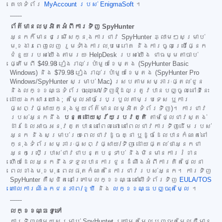
គេហទំព័រ
MyAccount របស់ EnigmaSoft
។
------
ព័ត៌មានលម្អិតអំពីការទិញ SpyHunter
អ្នកក៏មានជម្រើសក្នុងការជាវ SpyHunter ភ្លាមៗសម្រាប់
មុខងារពេញលេញ រួមទាំងការលុបមេរោគ និងការចូលប្រើផ្នែក
ជំនួយរបស់យើងតាមរយៈ HelpDesk របស់យើង ជាធម្មតាចាប់
ផ្តើមពី
$49.98
រៀងរាល់ប្រាំមួយខែម្តង (SpyHunter Basic
Windows) និង
$79.98
រៀងរាល់ប្រាំមួយខែម្តង (SpyHunter Pro
Windows/SpyHunter សម្រាប់ Mac) ស្របតាមសម្ភារៈផ្តល់ជូន
និងលក្ខខណ្ឌទំព័រចុះឈ្មោះ/ទិញ (ដែលត្រូវបានបញ្ចូលនៅទីនេះ
ដោយឯកសារយោង; តម្លៃអាចប្រែប្រួលតាមប្រទេស ឬការ
ផ្សព្វផ្សាយក្នុងមួយព័ត៌មានលម្អិតទំព័រទិញ)។ ការជាវ
របស់អ្នកនឹង
បន្តដោយស្វ័យប្រវត្តិ
តាមថ្លៃជាវស្តង់
ដារដែលអាចអនុវត្តបាននៅពេលនោះ នៅពេលជាវការទិញដើមរបស់
អ្នក និងសម្រាប់រយៈពេលជាវដូចគ្នា ឬដូចដែលបានកំណត់នៅ
ក្នុងទំព័រសម្ភារៈផ្សព្វផ្សាយ/ទិញ ដោយផ្តល់ថាអ្នកជា
អ្នកប្រើប្រាស់ជាវជាបន្តបន្ទាប់ និងមិនមានការរំខាន
ហើយដែលអ្នកនឹងទទួលបានការជូនដំណឹងអំពីការគិតថ្លៃនា
ពេលខាងមុខមុនពេលផុតកំណត់នៃការជាវរបស់អ្នក។ ការទិញ
SpyHunter គឺស្ថិតនៅក្រោមលក្ខខណ្ឌនៅលើទំព័រទិញ
EULA/TOS
គោលការណ៍ឯកជនភាព/ខូឃី
និង
លក្ខខណ្ឌបញ្ចុះតម្លៃ
។
------
លក្ខខណ្ឌទូទៅ
ការទិញណាមួយសម្រាប់ SpyHunter ក្រោមតម្លៃបញ្ចុះតម្លៃគឺមាន