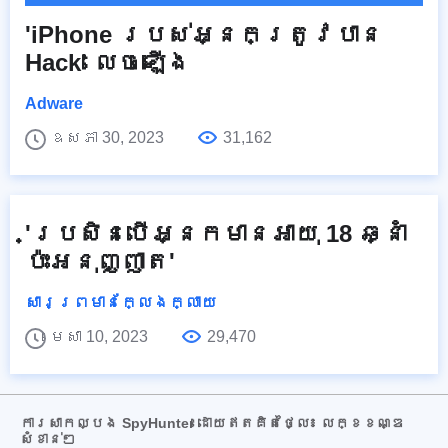
'iPhone របស់អ្នកត្រូវបាន
Hack' លេចឡើង
Adware
ឧសភា 30, 2023
31,162
'ប្រសិនបើអ្នកមានអាយុ 18 ឆ្នាំ
ប៉ះអនុញ្ញាត'
សារព្រមានក្លែងក្លាយ
មេសា 10, 2023
29,470
ការសាកល្បង SpyHunter ដោយឥតគិតថ្លៃ៖ លក្ខខណ្ឌ
សំខាន់ៗ