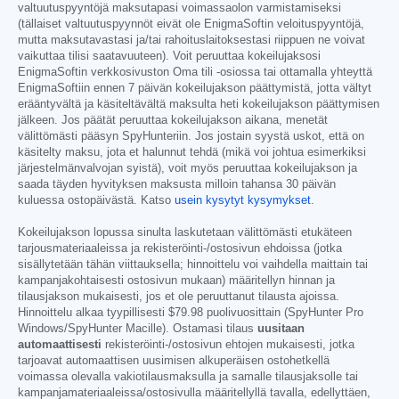
valtuutuspyyntöjä maksutapasi voimassaolon varmistamiseksi
(tällaiset valtuutuspyynnöt eivät ole EnigmaSoftin veloituspyyntöjä,
mutta maksutavastasi ja/tai rahoituslaitoksestasi riippuen ne voivat
vaikuttaa tilisi saatavuuteen). Voit peruuttaa kokeilujaksosi
EnigmaSoftin verkkosivuston Oma tili -osiossa tai ottamalla yhteyttä
EnigmaSoftiin ennen 7 päivän kokeilujakson päättymistä, jotta vältyt
erääntyvältä ja käsiteltävältä maksulta heti kokeilujakson päättymisen
jälkeen. Jos päätät peruuttaa kokeilujakson aikana, menetät
välittömästi pääsyn SpyHunteriin. Jos jostain syystä uskot, että on
käsitelty maksu, jota et halunnut tehdä (mikä voi johtua esimerkiksi
järjestelmänvalvojan syistä), voit myös peruuttaa kokeilujakson ja
saada täyden hyvityksen maksusta milloin tahansa 30 päivän
kuluessa ostopäivästä. Katso
usein kysytyt kysymykset
.
Kokeilujakson lopussa sinulta laskutetaan välittömästi etukäteen
tarjousmateriaaleissa ja rekisteröinti-/ostosivun ehdoissa (jotka
sisällytetään tähän viittauksella; hinnoittelu voi vaihdella maittain tai
kampanjakohtaisesti ostosivun mukaan) määritellyn hinnan ja
tilausjakson mukaisesti, jos et ole peruuttanut tilausta ajoissa.
Hinnoittelu alkaa tyypillisesti
$79.98
puolivuosittain (SpyHunter Pro
Windows/SpyHunter Macille). Ostamasi tilaus
uusitaan
automaattisesti
rekisteröinti-/ostosivun ehtojen mukaisesti, jotka
tarjoavat automaattisen uusimisen alkuperäisen ostohetkellä
voimassa olevalla vakiotilausmaksulla ja samalle tilausjaksolle tai
kampanjamateriaaleissa/ostosivulla määritellyllä tavalla, edellyttäen,