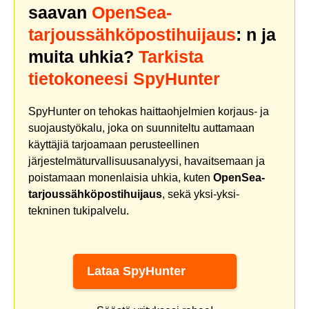
saavan
OpenSea-
tarjoussähköpostihuijaus
: n ja
muita uhkia?
Tarkista
tietokoneesi SpyHunter
SpyHunter on tehokas haittaohjelmien korjaus- ja
suojaustyökalu, joka on suunniteltu auttamaan
käyttäjiä tarjoamaan perusteellinen
järjestelmäturvallisuusanalyysi, havaitsemaan ja
poistamaan monenlaisia uhkia, kuten
OpenSea-
tarjoussähköpostihuijaus
, sekä yksi-yksi-
tekninen tukipalvelu.
Lataa SpyHunter