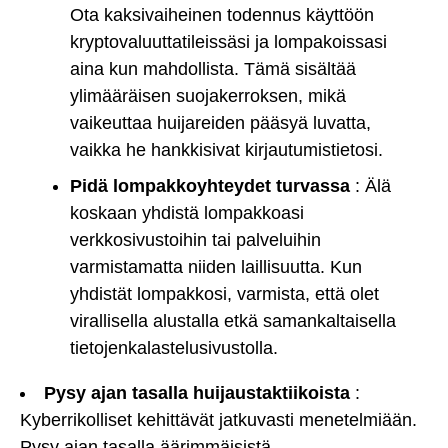
Ota kaksivaiheinen todennus käyttöön
kryptovaluuttatileissäsi ja lompakoissasi
aina kun mahdollista. Tämä sisältää
ylimääräisen suojakerroksen, mikä
vaikeuttaa huijareiden pääsyä luvatta,
vaikka he hankkisivat kirjautumistietosi.
Pidä lompakkoyhteydet turvassa
: Älä
koskaan yhdistä lompakkoasi
verkkosivustoihin tai palveluihin
varmistamatta niiden laillisuutta. Kun
yhdistät lompakkosi, varmista, että olet
virallisella alustalla etkä samankaltaisella
tietojenkalastelusivustolla.
Pysy ajan tasalla huijaustaktiikoista
:
Kyberrikolliset kehittävät jatkuvasti menetelmiään.
Pysy ajan tasalla äärimmäisistä