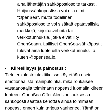
aina lähettäjän sähköpostiosoite tarkasti.
Huijaussähköpostissa voi olla nimi
"OpenSea", mutta todellinen
sähköpostiosoite voi sisältää epätavallisia
merkkejä, kirjoitusvirheitä tai
verkkotunnuksia, jotka eivät liity
OpenSeaan. Lailliset OpenSea-sähköpostit
tulevat aina luotetuilta verkkotunnuksilta,
kuten @opensea.io.
Kiireellisyys ja painostus
:
Tietojenkalastelutaktiikoissa käytetään usein
emotionaalista manipulointia, mikä rohkaisee
vastaanottajia toimimaan nopeasti luomalla kiireen
tunteen. OpenSea Offer Alert -huijauksessa
sähköposti saattaa kehottaa sinua toimimaan
nopeasti ennen kuin tarjous vanhenee. Tämä on