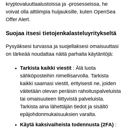
kryptovaluuttaalustoissa ja -prosesseissa, he
voivat olla alttiimpia huijauksille, kuten OpenSea
Offer Alert.
Suojaa itsesi tietojenkalasteluyritykseltä
Pysyäksesi turvassa ja suojellaksesi omaisuuttasi
on tärkeää noudattaa näitä parhaita käytäntöjä:
Tarkista kaikki viestit
: Älä luota
sähköposteihin nimellisarvolla. Tarkista
kaikki saamasi viestit, erityisesti ne, joiden
väitetään olevan peräisin rahoituspalveluista
tai omaisuuteen liittyvistä palveluista.
Tarkista aina lähettäjän tiedot ja sisältö
epäjohdonmukaisuuksien varalta.
Käytä kaksivaiheista todennusta (2FA)
: