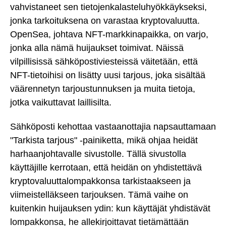
vahvistaneet sen tietojenkalasteluhyökkäykseksi,
jonka tarkoituksena on varastaa kryptovaluutta.
OpenSea, johtava NFT-markkinapaikka, on varjo,
jonka alla nämä huijaukset toimivat. Näissä
vilpillisissä sähköpostiviesteissä väitetään, että
NFT-tietoihisi on lisätty uusi tarjous, joka sisältää
väärennetyn tarjoustunnuksen ja muita tietoja,
jotka vaikuttavat laillisilta.
Sähköposti kehottaa vastaanottajia napsauttamaan
"Tarkista tarjous" -painiketta, mikä ohjaa heidät
harhaanjohtavalle sivustolle. Tällä sivustolla
käyttäjille kerrotaan, että heidän on yhdistettävä
kryptovaluuttalompakkonsa tarkistaakseen ja
viimeistelläkseen tarjouksen. Tämä vaihe on
kuitenkin huijauksen ydin: kun käyttäjät yhdistävät
lompakkonsa, he allekirjoittavat tietämättään