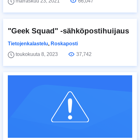
marraskuu 23, 2021
66,047
"Geek Squad" -sähköpostihuijaus
Tietojenkalastelu
,
Roskaposti
toukokuuta 8, 2023
37,742