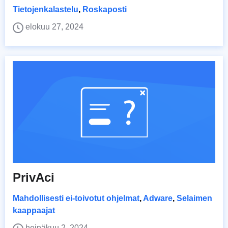
Tietojenkalastelu
,
Roskaposti
elokuu 27, 2024
PrivAci
Mahdollisesti ei-toivotut ohjelmat
,
Adware
,
Selaimen
kaappaajat
heinäkuu 2, 2024