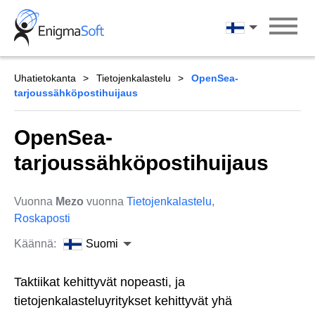
Skip
to
Suomi
content
Uhatietokanta
Tietojenkalastelu
OpenSea-
tarjoussähköpostihuijaus
OpenSea-
tarjoussähköpostihuijaus
Vuonna
Mezo
vuonna
Tietojenkalastelu
,
Roskaposti
Käännä:
Suomi
Taktiikat kehittyvät nopeasti, ja
tietojenkalasteluyritykset kehittyvät yhä