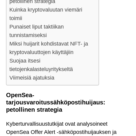
petollinen strategia
Kuinka kryptovaluutan viemäri
toimii
Punaiset liput taktiikan
tunnistamiseksi
Miksi huijarit kohdistavat NFT- ja
kryptovaluuttojen käyttäjiin
Suojaa itsesi
tietojenkalasteluyritykseltä
Viimeisiä ajatuksia
OpenSea-
tarjousvaroitussähköpostihuijaus:
petollinen strategia
Kyberturvallisuustutkijat ovat analysoineet
OpenSea Offer Alert -sähköpostihuijauksen ja