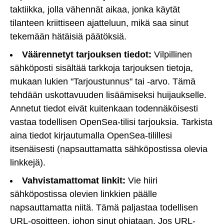
taktiikka, jolla vähennät aikaa, jonka käytät
tilanteen kriittiseen ajatteluun, mikä saa sinut
tekemään hätäisiä päätöksiä.
Väärennetyt tarjouksen tiedot:
Vilpillinen
sähköposti sisältää tarkkoja tarjouksen tietoja,
mukaan lukien "Tarjoustunnus" tai -arvo. Tämä
tehdään uskottavuuden lisäämiseksi huijaukselle.
Annetut tiedot eivät kuitenkaan todennäköisesti
vastaa todellisen OpenSea-tilisi tarjouksia. Tarkista
aina tiedot kirjautumalla OpenSea-tilillesi
itsenäisesti (napsauttamatta sähköpostissa olevia
linkkejä).
Vahvistamattomat linkit:
Vie hiiri
sähköpostissa olevien linkkien päälle
napsauttamatta niitä. Tämä paljastaa todellisen
URL-osoitteen, johon sinut ohjataan. Jos URL-