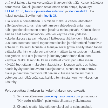
että olet jatkuva ja keskeytymätön tilauksen käyttäjä. Katso lisätietoja
ostosivulta. Kokeilujaksoon sovelletaan näitä ehtoja, hyväksyt
EULA/TOS:n
,
tietosuoja-/evästekäytännön
ja
alennusehdot
. Jos
haluat poistaa SpyHunterin,
lue lisää
.
Tilauksesi automaattisen uusimisen maksua varten lähetetään
sähköpostimuistutus rekisteröitymisen yhteydessä antamaasi
sähköpostiosoitteeseen ennen jokaista maksupäivää. Kokeilujakson
alussa saat aktivointikoodin, jota voi käyttää vain yhdessä
kokeilujaksossa ja vain yhdessä laitteessa tiliä kohden. Tilauksesi
uusitaan automaattisesti tarjousmateriaalien ja rekisteröinti-/ostosivun
ehtojen mukaisesti hinnalla ja tilausjaksoksi (jotka sisällytetään tähän
viittauksella; hinnoittelu voi vaihdella maittain tai ostosivun mukaan),
edellyttäen, että olet jatkuvan ja keskeytymättömän tilauksen
käyttäjä. Maksullisen tilauksen käyttäjät voivat peruuttaessaan
käyttää tuotteitaan maksetun tilausjakson loppuun asti. Jos haluat
saada hyvityksen kuluvasta tilausjaksosta, sinun on peruutettava
tilaus ja haettava hyvitystä 30 päivän kuluessa viimeisimmästä
ostoksestasi, etkä enää saa kaikkia toimintoja, kun hyvityksesi on
käsitelty.
Voit peruuttaa tilauksen tai kokeilujakson seuraavasti:
Siirry osoitteeseen
www.enigmasoftware.com
ja napsauta
"Kirjaudu sisään"
-painiketta oikeassa yläkulmassa.
Kirjaudu sisään käyttäjätunnuksellasi ja salasanallasi.