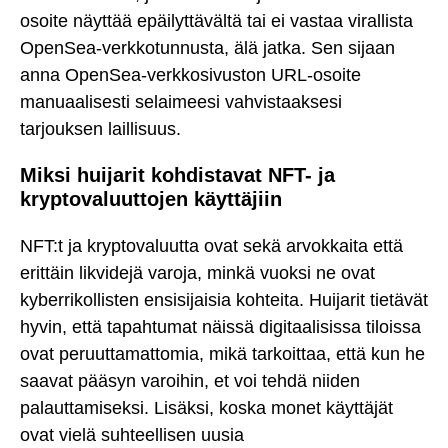
osoite näyttää epäilyttävältä tai ei vastaa virallista
OpenSea-verkkotunnusta, älä jatka. Sen sijaan
anna OpenSea-verkkosivuston URL-osoite
manuaalisesti selaimeesi vahvistaaksesi
tarjouksen laillisuus.
Miksi huijarit kohdistavat NFT- ja
kryptovaluuttojen käyttäjiin
NFT:t ja kryptovaluutta ovat sekä arvokkaita että
erittäin likvidejä varoja, minkä vuoksi ne ovat
kyberrikollisten ensisijaisia kohteita. Huijarit tietävät
hyvin, että tapahtumat näissä digitaalisissa tiloissa
ovat peruuttamattomia, mikä tarkoittaa, että kun he
saavat pääsyn varoihin, et voi tehdä niiden
palauttamiseksi. Lisäksi, koska monet käyttäjät
ovat vielä suhteellisen uusia