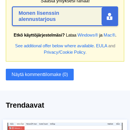
Säästä yrityksesi rahaa!
Monen lisenssin
alennustarjous
Etkö käyttöjärjestelmäsi?
Lataa
Windows®
ja
Mac®
.
See additional offer below where available.
EULA
and
Privacy/Cookie Policy
.
Näytä kommenttilomake (0)
Trendaavat