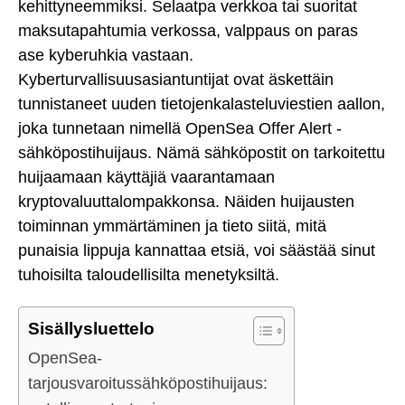
kehittyneemmiksi. Selaatpa verkkoa tai suoritat
maksutapahtumia verkossa, valppaus on paras
ase kyberuhkia vastaan.
Kyberturvallisuusasiantuntijat ovat äskettäin
tunnistaneet uuden tietojenkalasteluviestien aallon,
joka tunnetaan nimellä OpenSea Offer Alert -
sähköpostihuijaus. Nämä sähköpostit on tarkoitettu
huijaamaan käyttäjiä vaarantamaan
kryptovaluuttalompakkonsa. Näiden huijausten
toiminnan ymmärtäminen ja tieto siitä, mitä
punaisia lippuja kannattaa etsiä, voi säästää sinut
tuhoisilta taloudellisilta menetyksiltä.
Sisällysluettelo
OpenSea-
tarjousvaroitussähköpostihuijaus: