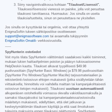
Siirry navigointivalikossa kohtaan
"Tilaukset/Lisenssit".
Tilauksesi/lisenssisi vieressä on painike, jolla voit peruuttaa
tilauksesi tarvittaessa. Huomautus: Jos sinulla on useita
tilauksia/tuotteita, sinun on peruutettava ne yksitellen.
Jos sinulla on kysyttävää tai ongelmia, voit ottaa yhteyttä
EnigmaSoftin tukeen sähköpostitse osoitteeseen
support@enigmasoftware.com
tai avaamalla tukipyynnön
EnigmaSoftin Omatili-
verkkosivustolla.
------
SpyHunterin ostotiedot
Voit myös tilata SpyHunterin välittömästi saadaksesi kaikki toiminnot,
mukaan lukien haittaohjelmien poiston ja pääsyn tukiosastoomme
HelpDeskin kautta. Tilaukset alkavat tyypillisesti
$49.98
puolivuosittain (SpyHunter Basic Windows) ja
$79.98
puolivuosittain
(SpyHunter Pro Windows/SpyHunter Macille) tarjousmateriaalien ja
rekisteröinti-/ostosivun ehtojen mukaisesti (jotka sisällytetään tähän
viittauksella; hinnoittelu voi vaihdella maittain tai kampanjakohtaisesti
ostosivun tietojen mukaisesti). Tilauksesi
uusitaan automaattisesti
alkuperäisen ostohetkellä voimassa olevalla vakiotilausmaksulla ja
samaksi tilausjaksoksi tai kampanjamateriaaleissa/ostosivulla
määritetyn mukaisesti, edellyttäen, että olet jatkuvan ja
keskeytymättömän tilauksen käyttäjä ja että saat ilmoituksen
tulevista maksuista ennen tilauksesi päättymistä. SpyHunterin