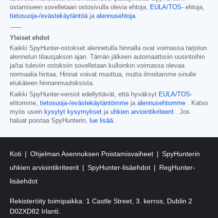
ostamiseen sovelletaan ostosivulla olevia ehtoja,
EULA/TOS-
ehtoja,
tietosuoja-/evästekäytäntöä
ja
alennusehtoja
.
------
Yleiset ehdot
Kaikki SpyHunter-ostokset alennetulla hinnalla ovat voimassa tarjotun
alennetun tilausjakson ajan. Tämän jälkeen automaattisiin uusintoihin
ja/tai tuleviin ostoksiin sovelletaan kulloinkin voimassa olevaa
normaalia hintaa. Hinnat voivat muuttua, mutta ilmoitamme sinulle
etukäteen hinnanmuutoksista.
Kaikki SpyHunter-versiot edellyttävät, että hyväksyt
EULA/TOS-
ehtomme,
tietosuoja-/evästekäytäntömme
ja
alennusehtomme
. Katso
myös usein
kysytyt kysymykset
ja
uhkien arviointikriteerit
. Jos
haluat poistaa SpyHunterin,
lue lisää
.
Koti
Ohjelman Asennuksen Poistamisvaiheet
SpyHunterin
uhkien arviointikriteerit
SpyHunter-lisäehdot
RegHunter-
lisäehdot
Rekisteröity toimipaikka: 1 Castle Street, 3. kerros, Dublin 2
D02XD82 Irlanti.