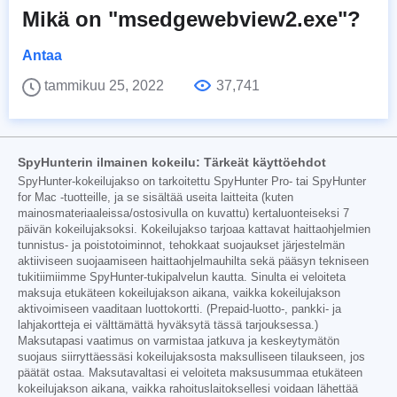
Mikä on "msedgewebview2.exe"?
Antaa
tammikuu 25, 2022
37,741
SpyHunterin ilmainen kokeilu: Tärkeät käyttöehdot
SpyHunter-kokeilujakso on tarkoitettu SpyHunter Pro- tai SpyHunter
for Mac -tuotteille, ja se sisältää useita laitteita (kuten
mainosmateriaaleissa/ostosivulla on kuvattu) kertaluonteiseksi 7
päivän kokeilujaksoksi. Kokeilujakso tarjoaa kattavat haittaohjelmien
tunnistus- ja poistotoiminnot, tehokkaat suojaukset järjestelmän
aktiiviseen suojaamiseen haittaohjelmauhilta sekä pääsyn tekniseen
tukitiimiimme SpyHunter-tukipalvelun kautta. Sinulta ei veloiteta
maksuja etukäteen kokeilujakson aikana, vaikka kokeilujakson
aktivoimiseen vaaditaan luottokortti. (Prepaid-luotto-, pankki- ja
lahjakortteja ei välttämättä hyväksytä tässä tarjouksessa.)
Maksutapasi vaatimus on varmistaa jatkuva ja keskeytymätön
suojaus siirryttäessäsi kokeilujaksosta maksulliseen tilaukseen, jos
päätät ostaa. Maksutavaltasi ei veloiteta maksusummaa etukäteen
kokeilujakson aikana, vaikka rahoituslaitoksellesi voidaan lähettää