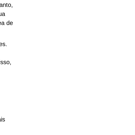
tanto,
ua
ea de
es.
isso,
is