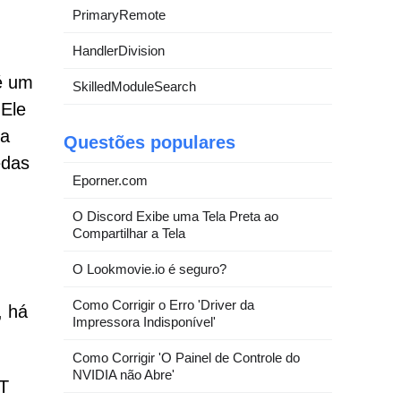
PrimaryRemote
HandlerDivision
é um
SkilledModuleSearch
 Ele
ma
Questões populares
edas
Eporner.com
O Discord Exibe uma Tela Preta ao
Compartilhar a Tela
O Lookmovie.io é seguro?
Como Corrigir o Erro 'Driver da
, há
Impressora Indisponível'
Como Corrigir 'O Painel de Controle do
NVIDIA não Abre'
T