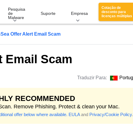
Cotação de
Pesquisa
desconto para
de
Suporte
Empresa
licenças múltiplas
Malware
Sea Offer Alert Email Scam
t Email Scam
Traduzir Para:
Portu
GHLY RECOMMENDED
 Scan. Remove Phishing. Protect & clean your Mac.
itional offer below where available.
EULA
and
Privacy/Cookie Policy
.