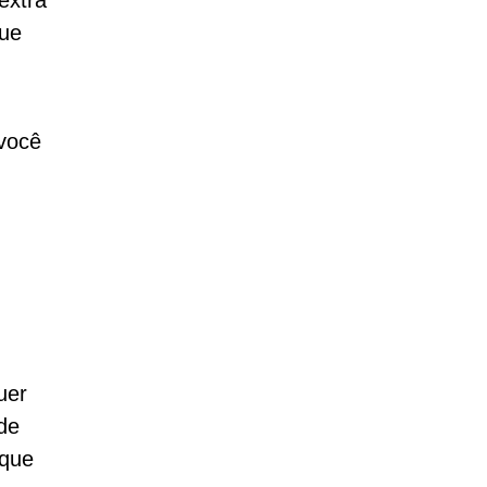
extra
que
 você
uer
 de
ique