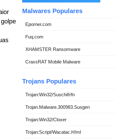
Malwares Populares
aior
 golpe
Eporner.com
Fuq.com
uas
XHAMSTER Ransomware
CraxsRAT Mobile Malware
Trojans Populares
Trojan:Win32/Suschil!rfn
Trojan.Malware.300983.Susgen
Trojan:Win32/Cloxer
Trojan:Script/Wacatac.H!ml