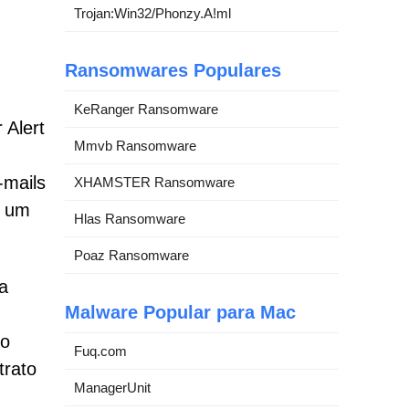
Trojan:Win32/Phonzy.A!ml
Ransomwares Populares
KeRanger Ransomware
 Alert
Mmvb Ransomware
-mails
XHAMSTER Ransomware
o um
Hlas Ransomware
Poaz Ransomware
na
Malware Popular para Mac
do
Fuq.com
trato
ManagerUnit