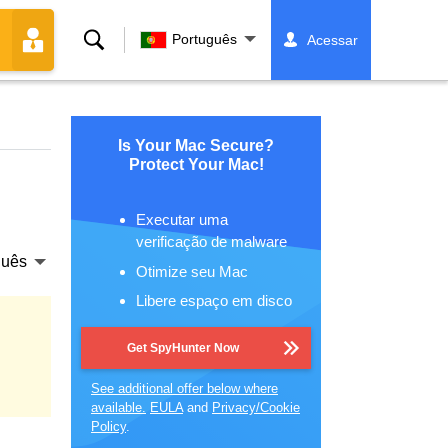
Buscar
Português
Acessar
Is Your Mac Secure?
Protect Your Mac!
Executar uma
verificação de malware
guês
Otimize seu Mac
Libere espaço em disco
Get SpyHunter Now
See additional offer below where
available.
EULA
and
Privacy/Cookie
Policy
.