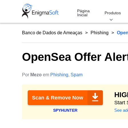
Skip
to
Página
Produtos
Inicial
content
Banco de Dados de Ameaças
Phishing
Open
OpenSea Offer Aler
Por
Mezo
em
Phishing
,
Spam
HI
Scan & Remove Now
Start
See add
SPYHUNTER