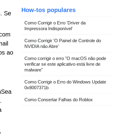
How-tos populares
o. Se
Como Corrigir o Erro 'Driver da
Impressora Indisponível'
 com
Como Corrigir 'O Painel de Controle do
ail
NVIDIA não Abre'
os ao
Como corrigir o erro "O macOS não pode
verificar se este aplicativo está livre de
malware"
Como Corrigir o Erro do Windows Update
0x8007371b
enSea
Como Consertar Falhas do Roblox
.
a
,