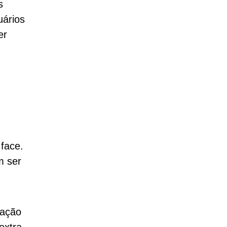
s
uários
er
 face.
m ser
cação