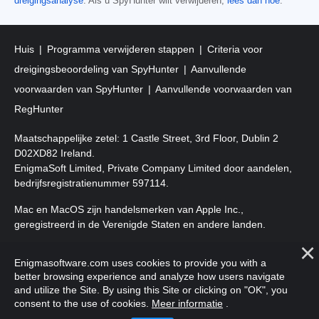
dreigingsanalyse
. Als u SpyHunter wilt verwijderen,
lees dan hoe
.
Huis
Programma verwijderen stappen
Criteria voor
dreigingsbeoordeling van SpyHunter
Aanvullende
voorwaarden van SpyHunter
Aanvullende voorwaarden van
RegHunter
Maatschappelijke zetel: 1 Castle Street, 3rd Floor, Dublin 2
D02XD82 Ireland.
EnigmaSoft Limited, Private Company Limited door aandelen,
bedrijfsregistratienummer 597114.
Mac en MacOS zijn handelsmerken van Apple Inc.,
geregistreerd in de Verenigde Staten en andere landen.
Copyright 2016-2026. EnigmaSoft Ltd. Alle rechten
Enigmasoftware.com uses cookies to provide you with a
voorbehouden.
better browsing experience and analyze how users navigate
and utilize the Site. By using this Site or clicking on "OK", you
consent to the use of cookies.
Meer informatie
.