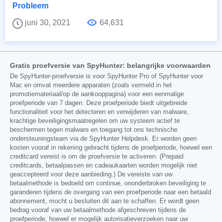
Probleem
juni 30, 2021
64,631
Gratis proefversie van SpyHunter: belangrijke voorwaarden
De SpyHunter-proefversie is voor SpyHunter Pro of SpyHunter voor
Mac en omvat meerdere apparaten (zoals vermeld in het
promotiemateriaal/op de aankooppagina) voor een eenmalige
proefperiode van 7 dagen. Deze proefperiode biedt uitgebreide
functionaliteit voor het detecteren en verwijderen van malware,
krachtige beveiligingsmaatregelen om uw systeem actief te
beschermen tegen malware en toegang tot ons technische
ondersteuningsteam via de SpyHunter Helpdesk. Er worden geen
kosten vooraf in rekening gebracht tijdens de proefperiode, hoewel een
creditcard vereist is om de proefversie te activeren. (Prepaid
creditcards, betaalpassen en cadeaukaarten worden mogelijk niet
geaccepteerd voor deze aanbieding.) De vereiste van uw
betaalmethode is bedoeld om continue, ononderbroken beveiliging te
garanderen tijdens de overgang van een proefperiode naar een betaald
abonnement, mocht u besluiten dit aan te schaffen. Er wordt geen
bedrag vooraf van uw betaalmethode afgeschreven tijdens de
proefperiode, hoewel er mogelijk autorisatieverzoeken naar uw