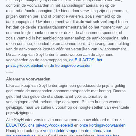
conform de voorwaarden in het aanbiedingsmateriaal en op de
registratie-/aankooppagina (die hierin door verwijzing zijn opgenomen;
prijzen kunnen per land of promotie variëren, zoals vermeld op de
aankooppagina). Uw abonnement wordt
automatisch verlengd
tegen
het dan geldende standaardabonnementstarief op het moment van uw
oorspronkelijke aankoop en voor dezelfde abonnementsperiode, of
zoals vermeld in het aanbiedingsmateriaal/op de aankooppagina, mits
u een continue, ononderbroken abonnee bent. U ontvangt een melding
van de aankomende kosten vóór het verstrijken van uw abonnement.
De aankoop van SpyHunter is onderworpen aan de algemene
voorwaarden op de aankooppagina,
de EULA/TOS
,
het
privacy-/cookiebeleid
en
de kortingsvoorwaarden
.
------
Algemene voorwaarden
Elke aankoop van SpyHunter tegen een gereduceerde prijs is geldig
gedurende de aangeboden abonnementsperiode met korting. Daarna
geldt het dan geldende standaardtarief voor automatische
verlengingen en/of toekomstige aankopen. Prijzen kunnen worden
gewijzigd, maar we zullen u vooraf op de hoogte stellen van eventuele
prijswijzigingen.
Alle SpyHunter-versies zijn onderworpen aan uw akkoord met onze
EULA/TOS
,
ons privacy-/cookiebeleid
en
onze kortingsvoorwaarden
.
Raadpleeg ook onze
veelgestelde vragen
en
de criteria voor