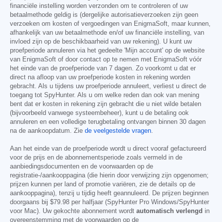
financiële instelling worden verzonden om te controleren of uw
betaalmethode geldig is (dergelijke autorisatieverzoeken zijn geen
verzoeken om kosten of vergoedingen van EnigmaSoft, maar kunnen,
afhankelijk van uw betaalmethode en/of uw financiële instelling, van
invloed zijn op de beschikbaarheid van uw rekening). U kunt uw
proefperiode annuleren via het gedeelte 'Mijn account' op de website
van EnigmaSoft of door contact op te nemen met EnigmaSoft vóór
het einde van de proefperiode van 7 dagen. Zo voorkomt u dat er
direct na afloop van uw proefperiode kosten in rekening worden
gebracht. Als u tijdens uw proefperiode annuleert, verliest u direct de
toegang tot SpyHunter. Als u om welke reden dan ook van mening
bent dat er kosten in rekening zijn gebracht die u niet wilde betalen
(bijvoorbeeld vanwege systeembeheer), kunt u de betaling ook
annuleren en een volledige terugbetaling ontvangen binnen 30 dagen
na de aankoopdatum. Zie
de veelgestelde vragen
.
Aan het einde van de proefperiode wordt u direct vooraf gefactureerd
voor de prijs en de abonnementsperiode zoals vermeld in de
aanbiedingsdocumenten en de voorwaarden op de
registratie-/aankooppagina (die hierin door verwijzing zijn opgenomen;
prijzen kunnen per land of promotie variëren, zie de details op de
aankooppagina), tenzij u tijdig heeft geannuleerd. De prijzen beginnen
doorgaans bij
$79.98
per halfjaar (SpyHunter Pro Windows/SpyHunter
voor Mac). Uw gekochte abonnement wordt
automatisch verlengd
in
overeenstemming met de voorwaarden op de