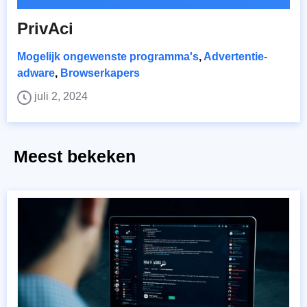
PrivAci
Mogelijk ongewenste programma's
,
Advertentie-
adware
,
Browserkapers
juli 2, 2024
Meest bekeken