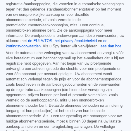
registratie-/aankooppagina, die voorzien in automatische verlengingen
tegen het dan geldende standaardabonnementstarief op het moment
van uw oorspronkelijke aankoop en voor dezelfde
abonnementsperiode, of zoals vermeld in de
promotiedocumenten/aankooppagina, mits u een continue,
ononderbroken abonnee bent. Zie de aankooppagina voor meer
informatie. De proefperiode is onderworpen aan deze voorwaarden, uw
akkoord met
de EULA/TOS
,
het privacy-/cookiebeleid
en
de
kortingsvoorwaarden
. Als u SpyHunter wilt verwijderen,
lees dan hoe
.
Voor de automatische verlenging van uw abonnement ontvangt u vóór
elke betaaldatum een herinneringsmail op het e-mailadres dat u bij uw
registratie hebt opgegeven. Aan het begin van uw proefperiode
ontvangt u een activeringscode die slechts voor één proefperiode en
voor één apparaat per account geldig is. Uw abonnement wordt
automatisch verlengd tegen de prijs en voor de abonnementsperiode
zoals beschreven in de aanbiedingsdocumenten en de voorwaarden
op de registratie-/aankooppagina (die hierin door verwijzing zijn
opgenomen; prijzen kunnen per land of promotie verschillen, zoals
vermeld op de aankooppagina), mits u een ononderbroken
abonnementhouder bent. Betaalde abonnees behouden na annulering
toegang tot hun product(en) tot het einde van hun betaalde
abonnementsperiode. Als u een terugbetaling wilt ontvangen voor uw
huidige abonnementsperiode, moet u binnen 30 dagen na uw laatste
aankoop annuleren en een terugbetaling aanvragen. De volledige