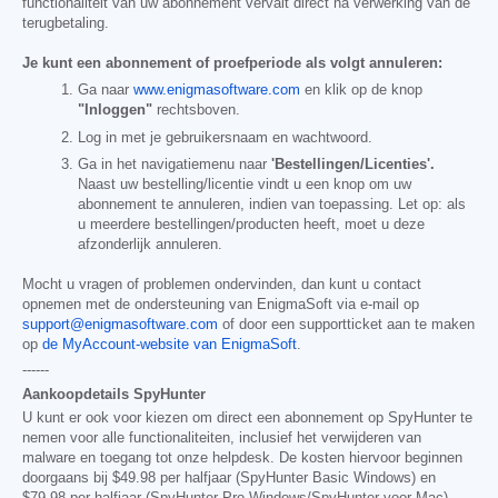
functionaliteit van uw abonnement vervalt direct na verwerking van de
terugbetaling.
Je kunt een abonnement of proefperiode als volgt annuleren:
Ga naar
www.enigmasoftware.com
en klik op de knop
"Inloggen"
rechtsboven.
Log in met je gebruikersnaam en wachtwoord.
Ga in het navigatiemenu naar
'Bestellingen/Licenties'.
Naast uw bestelling/licentie vindt u een knop om uw
abonnement te annuleren, indien van toepassing. Let op: als
u meerdere bestellingen/producten heeft, moet u deze
afzonderlijk annuleren.
Mocht u vragen of problemen ondervinden, dan kunt u contact
opnemen met de ondersteuning van EnigmaSoft via e-mail op
support@enigmasoftware.com
of door een supportticket aan te maken
op
de MyAccount-website van EnigmaSoft
.
------
Aankoopdetails SpyHunter
U kunt er ook voor kiezen om direct een abonnement op SpyHunter te
nemen voor alle functionaliteiten, inclusief het verwijderen van
malware en toegang tot onze helpdesk. De kosten hiervoor beginnen
doorgaans bij
$49.98
per halfjaar (SpyHunter Basic Windows) en
$79.98
per halfjaar (SpyHunter Pro Windows/SpyHunter voor Mac),