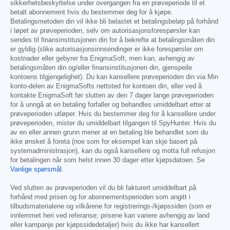
sikkerhetsbeskyttelse under overgangen fra en prøveperiode til et
betalt abonnement hvis du bestemmer deg for å kjøpe.
Betalingsmetoden din vil ikke bli belastet et betalingsbeløp på forhånd
i løpet av prøveperioden, selv om autorisasjonsforespørsler kan
sendes til finansinstitusjonen din for å bekrefte at betalingsmåten din
er gyldig (slike autorisasjonsinnsendinger er ikke forespørsler om
kostnader eller gebyrer fra EnigmaSoft, men kan, avhengig av
betalingsmåten din og/eller finansinstitusjonen din, gjenspeile
kontoens tilgjengelighet). Du kan kansellere prøveperioden din via Min
konto-delen av EnigmaSofts nettsted for kontoen din, eller ved å
kontakte EnigmaSoft før slutten av den 7 dager lange prøveperioden
for å unngå at en betaling forfaller og behandles umiddelbart etter at
prøveperioden utløper. Hvis du bestemmer deg for å kansellere under
prøveperioden, mister du umiddelbart tilgangen til SpyHunter. Hvis du
av en eller annen grunn mener at en betaling ble behandlet som du
ikke ønsket å foreta (noe som for eksempel kan skje basert på
systemadministrasjon), kan du også kansellere og motta full refusjon
for betalingen når som helst innen 30 dager etter kjøpsdatoen. Se
Vanlige spørsmål
.
Ved slutten av prøveperioden vil du bli fakturert umiddelbart på
forhånd med prisen og for abonnementsperioden som angitt i
tilbudsmaterialene og vilkårene for registrerings-/kjøpssiden (som er
innlemmet heri ved referanse; prisene kan variere avhengig av land
eller kampanje per kjøpssidedetaljer) hvis du ikke har kansellert