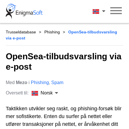
Skip
to
Norsk
content
Trusseldatabase
Phishing
OpenSea-tilbudsvarsling
via e-post
OpenSea-tilbudsvarsling via
e-post
Med
Mezo
i
Phishing
,
Spam
Oversett til:
Norsk
Taktikken utvikler seg raskt, og phishing-forsøk blir
mer sofistikerte. Enten du surfer på nettet eller
utfører transaksjoner på nettet, er årvåkenhet ditt