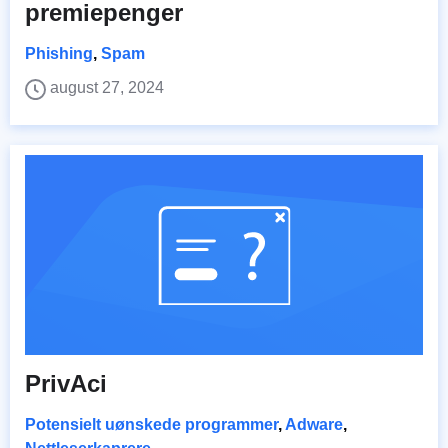
premiepenger
Phishing
,
Spam
august 27, 2024
PrivAci
Potensielt uønskede programmer
,
Adware
,