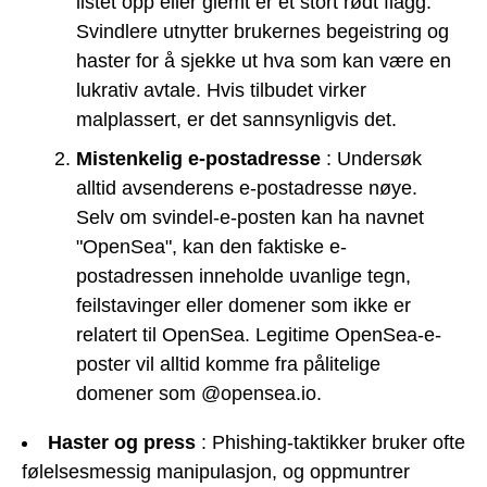
listet opp eller glemt er et stort rødt flagg.
Svindlere utnytter brukernes begeistring og
haster for å sjekke ut hva som kan være en
lukrativ avtale. Hvis tilbudet virker
malplassert, er det sannsynligvis det.
Mistenkelig e-postadresse
: Undersøk
alltid avsenderens e-postadresse nøye.
Selv om svindel-e-posten kan ha navnet
"OpenSea", kan den faktiske e-
postadressen inneholde uvanlige tegn,
feilstavinger eller domener som ikke er
relatert til OpenSea. Legitime OpenSea-e-
poster vil alltid komme fra pålitelige
domener som @opensea.io.
Haster og press
: Phishing-taktikker bruker ofte
følelsesmessig manipulasjon, og oppmuntrer