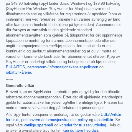
på
$49.98
halvårlig (SpyHunter Basic Windows) og
$79.98
halvårlig
(SpyHunter Pro Windows/SpyHunter for Mac) i samsvar med
tilbudsmaterialene og vilkårene for registrerings-/kjøpssiden (som er
innlemmet heri ved referanse; prisene kan variere avhengig av land
eller kampanje i henhold til detaljene på kjøpssiden). Abonnementet
ditt
fornyes automatisk
til den gjeldende standard
abonnementsavgiften som gjelder på tidspunktet for det opprinnelige
kjøpsabonnementet og for samme abonnementsperiode eller som
angitt i kampanjematerialene/kjøpssiden, forutsatt at du er en
kontinuerlig og uavbrutt abonnementsbruker og at du vil motta et
varsel om kommende kostnader før abonnementet utløper. Kjøp av
SpyHunter er underlagt vilkårene og betingelsene på kjøpssiden,
EULA/TOS
,
personvern-/informasjonskapsler-policyen
og
rabattvilkårene
.
------
Generelle vilkår
Ethvert kjøp av SpyHunter til rabattert pris er gyldig for den tilbudte
rabatterte abonnementsperioden. Etter det vil gjeldende standardpris
gjelde for automatiske fornyelser og/eller fremtidige kjøp. Prisene kan
endres, men vi vil varsle deg på forhånd om prisendringer.
Alle SpyHunter-versjoner er underlagt at du godtar våre
EULA/vilkår
for bruk
,
personvern-/informasjonskapsler-policy
og
rabattvilkår
. Se
også våre
vanlige spørsmål
og
kriterier for trusselvurdering
. Hvis du
ønsker å avinstallere SpyHunter,
kan du lære hvordan
.