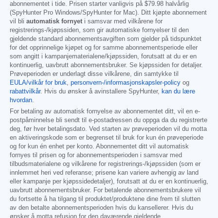
abonnementet i tide. Prisen starter vanligvis på
$79.98
halvårlig
(SpyHunter Pro Windows/SpyHunter for Mac). Ditt kjøpte abonnement
vil bli
automatisk fornyet
i samsvar med vilkårene for
registrerings-/kjøpssiden, som gir automatiske fornyelser til den
gjeldende standard abonnementsavgiften som gjelder på tidspunktet
for det opprinnelige kjøpet og for samme abonnementsperiode eller
som angitt i kampanjematerialene/kjøpssiden, forutsatt at du er en
kontinuerlig, uavbrutt abonnementsbruker. Se kjøpssiden for detaljer.
Prøveperioden er underlagt disse vilkårene, din samtykke til
EULA/vilkår for bruk
,
personvern-/informasjonskapsler-policy
og
rabattvilkår
. Hvis du ønsker å avinstallere SpyHunter,
kan du lære
hvordan
.
For betaling av automatisk fornyelse av abonnementet ditt, vil en e-
postpåminnelse bli sendt til e-postadressen du oppga da du registrerte
deg, før hver betalingsdato. Ved starten av prøveperioden vil du motta
en aktiveringskode som er begrenset til bruk for kun én prøveperiode
og for kun én enhet per konto. Abonnementet ditt vil automatisk
fornyes til prisen og for abonnementsperioden i samsvar med
tilbudsmaterialene og vilkårene for registrerings-/kjøpssiden (som er
innlemmet heri ved referanse; prisene kan variere avhengig av land
eller kampanje per kjøpssidedetaljer), forutsatt at du er en kontinuerlig,
uavbrutt abonnementsbruker. For betalende abonnementsbrukere vil
du fortsette å ha tilgang til produktet/produktene dine frem til slutten
av den betalte abonnementsperioden hvis du kansellerer. Hvis du
ønsker å motta refusjon for den daværende gjeldende