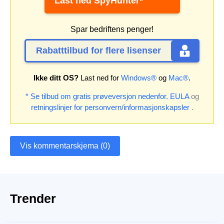
Last ned SpyHunter*
Spar bedriftens penger!
Rabatttilbud for flere lisenser
Ikke ditt OS?
Last ned for
Windows®
og
Mac®
.
* Se tilbud om gratis prøveversjon nedenfor.
EULA
og
retningslinjer for personvern/informasjonskapsler
.
Vis kommentarskjema (0)
Trender