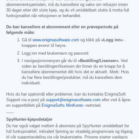
abonnementsperioden, må du kansellere og søke om refusjon innen
30 dager etter ditt siste kjøp, og du vil umiddelbart slutte å motta full
funksjonalitet når refusjonen er behandlet.
Du kan kansellere et abonnement eller en prøveperiode på
følgende måte:
Gå til
www.enigmasoftware.com
og klikk på
«Logg inn»
-
knappen øverst til høyre.
Logg inn med brukernavn og passord.
I navigasjonsmenyen går du til
«Bestilling/Lisenser».
Ved
siden av bestillingen/lisensen din finner du en knapp for å
kansellere abonnementet ditt hvis det er aktuelt. Merk: Hvis
du har flere bestillinger/produkter, må du kansellere dem
individuelt.
Hvis du har spørsmål eller problemer, kan du kontakte EnigmaSoft
Support via e-post på
support@enigmasoftware.com
eller ved å åpne
en supportbillett på
EnigmaSofts MinKonto
-nettsted.
------
SpyHunter-kjøpsdetaljer
Du har også valget mellom å abonnere på SpyHunter umiddelbart for
full funksjonalitet, inkludert fjerning av skadelig programvare og tilgang
til vår supportavdeling via vår brukerstøtte. Prisene starter vanligvis