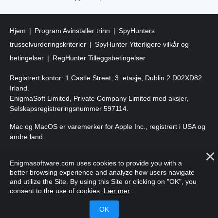
Hjem
Program Avinstaller trinn
SpyHunters
trusselvurderingskriterier
SpyHunter Ytterligere vilkår og
betingelser
RegHunter Tilleggsbetingelser
Registrert kontor: 1 Castle Street, 3. etasje, Dublin 2 D02XD82
Irland.
EnigmaSoft Limited, Private Company Limited med aksjer,
Selskapsregistreringsnummer 597114.
Mac og MacOS er varemerker for Apple Inc., registrert i USA og
andre land.
Copyright 2016-2026. EnigmaSoft Ltd. Alle rettigheter
Enigmasoftware.com uses cookies to provide you with a
forbeholdt.
better browsing experience and analyze how users navigate
and utilize the Site. By using this Site or clicking on "OK", you
consent to the use of cookies.
Lær mer
.