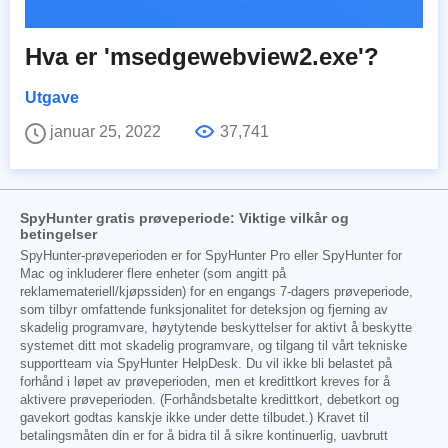
Hva er 'msedgewebview2.exe'?
Utgave
januar 25, 2022
37,741
SpyHunter gratis prøveperiode: Viktige vilkår og
betingelser
SpyHunter-prøveperioden er for SpyHunter Pro eller SpyHunter for
Mac og inkluderer flere enheter (som angitt på
reklamemateriell/kjøpssiden) for en engangs 7-dagers prøveperiode,
som tilbyr omfattende funksjonalitet for deteksjon og fjerning av
skadelig programvare, høytytende beskyttelser for aktivt å beskytte
systemet ditt mot skadelig programvare, og tilgang til vårt tekniske
supportteam via SpyHunter HelpDesk. Du vil ikke bli belastet på
forhånd i løpet av prøveperioden, men et kredittkort kreves for å
aktivere prøveperioden. (Forhåndsbetalte kredittkort, debetkort og
gavekort godtas kanskje ikke under dette tilbudet.) Kravet til
betalingsmåten din er for å bidra til å sikre kontinuerlig, uavbrutt