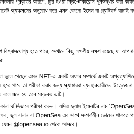
য় প্রকৃতির কারণে, চুরি হওয়া ক্রিপ্টোকারেন্সি পুনরুদ্ধার করা কার্য
ালেট অ্যাক্সেসের অনুরোধ করে এমন কোনো ইমেল বা প্ল্যাটফর্ম যাচাই ক
বিশ্বাসযোগ্য হতে পারে, সেখানে কিছু লক্ষণীয় লক্ষণ রয়েছে যা আপ
ে:
বা ভুলে গেছেন এমন NFT-এ একটি অফার সম্পর্কে একটি অপ্রত্যাশি
 হতে পারে তা পরীক্ষা করার জন্য স্ক্যামাররা ব্যবহারকারীদের উত্তেজনা
রে বলে মনে হয় তবে সম্ভবত এটি।
িকানা ঘনিষ্ঠভাবে পরীক্ষা করুন। যদিও স্ক্যাম ইমেলটির নাম 'OpenSe
 অক্ষর, ভুল বানান বা OpenSea এর সাথে সম্পর্কহীন ডোমেন থাকতে প
োমেন যেমন @opensea.io থেকে আসবে।