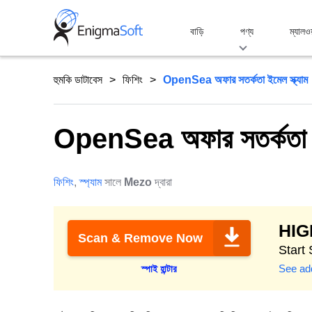
Skip
to
বাড়ি
পণ্য
ম্যালও
content
হুমকি ডাটাবেস
ফিশিং
OpenSea অফার সতর্কতা ইমেল স্ক্যাম
OpenSea অফার সতর্কতা ইম
ফিশিং
,
স্প্যাম
সালে
Mezo
দ্বারা
HI
Scan & Remove Now
Start
See add
স্পাই হান্টার