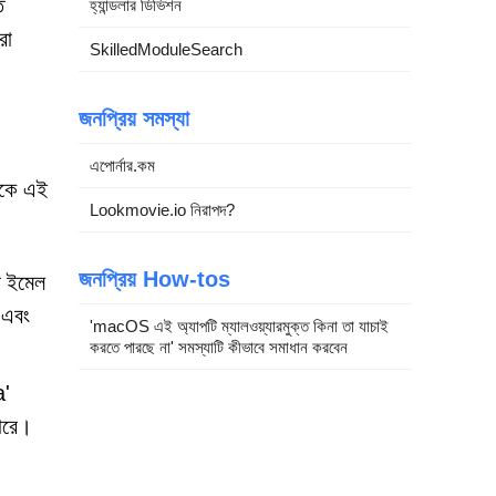
ত
হ্যান্ডলার ডিভিশন
রা
SkilledModuleSearch
জনপ্রিয় সমস্যা
এপোর্নার.কম
নাকে এই
Lookmovie.io নিরাপদ?
জনপ্রিয় How-tos
ত ইমেল
 এবং
'macOS এই অ্যাপটি ম্যালওয়্যারমুক্ত কিনা তা যাচাই
করতে পারছে না' সমস্যাটি কীভাবে সমাধান করবেন
a'
ারে।