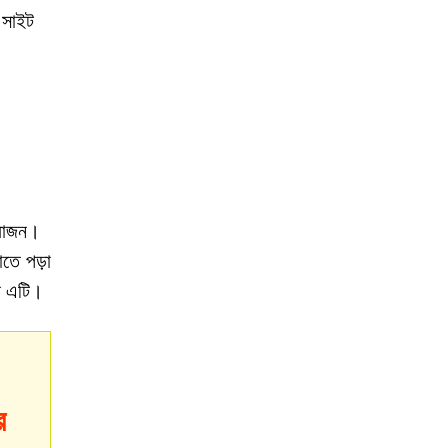
 সাইট
য়োজন।
াতে পড়া
ত এটি।
র