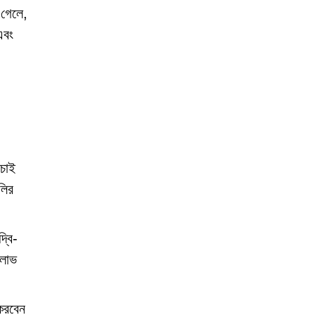
 গেলে,
এবং
াচাই
লির
্বি-
 লাভ
করবেন