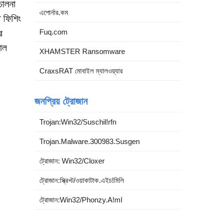
চালনা
এপোর্নার.কম
ত ফিশিং
Fuq.com
র
াল
XHAMSTER Ransomware
CraxsRAT মোবাইল ম্যালওয়্যার
জনপ্রিয় ট্রোজান
Trojan:Win32/Suschil!rfn
Trojan.Malware.300983.Susgen
ট্রোজান: Win32/Cloxer
ট্রোজান:স্ক্রিপ্ট/ওয়াকাটাক.এইচ!মিলি
ট্রোজান:Win32/Phonzy.A!ml