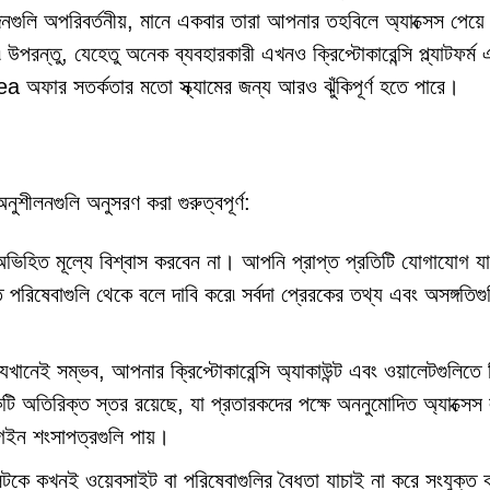
গুলি অপরিবর্তনীয়, মানে একবার তারা আপনার তহবিলে অ্যাক্সেস পেয়ে
পরন্তু, যেহেতু অনেক ব্যবহারকারী এখনও ক্রিপ্টোকারেন্সি প্ল্যাটফর্ম 
a অফার সতর্কতার মতো স্ক্যামের জন্য আরও ঝুঁকিপূর্ণ হতে পারে।
শীলনগুলি অনুসরণ করা গুরুত্বপূর্ণ:
ভিহিত মূল্যে বিশ্বাস করবেন না। আপনি প্রাপ্ত প্রতিটি যোগাযোগ য
ত পরিষেবাগুলি থেকে বলে দাবি করে৷ সর্বদা প্রেরকের তথ্য এবং অসঙ্গতিগু
েখানেই সম্ভব, আপনার ক্রিপ্টোকারেন্সি অ্যাকাউন্ট এবং ওয়ালেটগুলিতে দ
কটি অতিরিক্ত স্তর রয়েছে, যা প্রতারকদের পক্ষে অননুমোদিত অ্যাক্সেস
ইন শংসাপত্রগুলি পায়।
কে কখনই ওয়েবসাইট বা পরিষেবাগুলির বৈধতা যাচাই না করে সংযুক্ত 