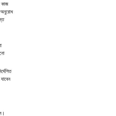
ত কাজ
 অনুরোধ
ন্ত
ো
োনো
্দেশিত
 যাবেন
লে।