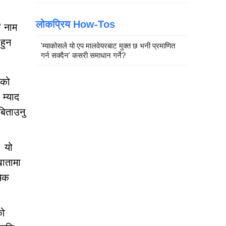
लोकप्रिय How-Tos
' नाम
हुन
'म्याकोसले यो एप मालवेयरबाट मुक्त छ भनी प्रमाणित
गर्न सक्दैन' कसरी समाधान गर्ने?
ाको
 म्याद
बिताउनु
। यो
खातामा
चेक
को