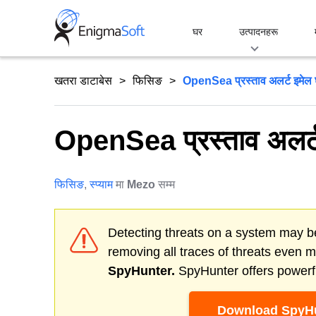
Skip
to
घर
उत्पादनहरू
content
खतरा डाटाबेस
फिसिङ
OpenSea प्रस्ताव अलर्ट इमेल 
OpenSea प्रस्ताव अलर्ट
फिसिङ
,
स्प्याम
मा
Mezo
सम्म
Detecting threats on a system may be
removing all traces of threats even 
SpyHunter.
SpyHunter offers powerfu
Download SpyHu