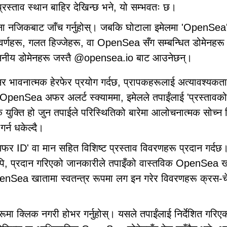
रस्ताव स्थान बाहिर देखिन्छ भने, यो सम्भवतः छ।
गाना नजिकबाट जाँच गर्नुहोस्। जबकि घोटाला इमेलमा 'OpenSea
 वर्णहरू, गलत हिज्जेहरू, वा OpenSea सँग सम्बन्धित डोमेनहरू 
वसनीय डोमेनहरू जस्तै @opensea.io बाट आउनेछन्।
र भावनात्मक हेरफेर प्रयोग गर्दछ, प्रापकहरूलाई अत्यावश्यकत
्छ। OpenSea अफर अलर्ट स्क्याममा, इमेलले तपाईंलाई 'प्रस्तावको
क युक्ति हो जुन तपाईले परिस्थितिको बारेमा आलोचनात्मक सोच्न 
र्न धकेल्दै।
र ID' वा मान सहित विशिष्ट प्रस्ताव विवरणहरू प्रदान गर्दछ
्यपि, प्रदान गरिएको जानकारीले तपाइँको वास्तविक OpenSea 
 OpenSea खातामा स्वतन्त्र रूपमा लग इन गरेर विवरणहरू क्रस-
ूमा क्लिक नगरी होभर गर्नुहोस्। यसले तपाईंलाई निर्देशित गरिए