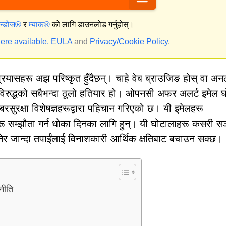
िन्डोज®
र
म्याक®
को लागि डाउनलोड गर्नुहोस्।
ere available.
EULA
and
Privacy/Cookie Policy
.
्रयासहरू अझ परिष्कृत हुँदैछन्। चाहे वेब ब्राउजिङ होस् वा अ
 विरुद्धको सबैभन्दा ठूलो हतियार हो। ओपनसी अफर अलर्ट इमेल 
रसुरक्षा विशेषज्ञहरूद्वारा पहिचान गरिएको छ। यी इमेलहरू
हरू सम्झौता गर्न धोका दिनका लागि हुन्। यी घोटालाहरू कसरी स
े भनेर जान्दा तपाईंलाई विनाशकारी आर्थिक क्षतिबाट बचाउन सक्छ।
नीति