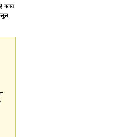
लाई गलत
हसुस
षा
े