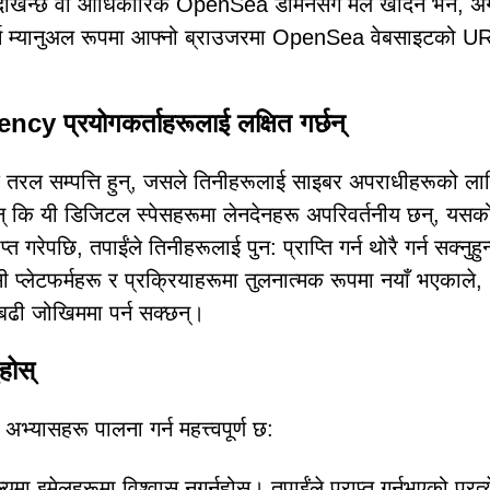
देखिन्छ वा आधिकारिक OpenSea डोमेनसँग मेल खाँदैन भने, अ
 गर्न म्यानुअल रूपमा आफ्नो ब्राउजरमा OpenSea वेबसाइटको U
 प्रयोगकर्ताहरूलाई लक्षित गर्छन्
तरल सम्पत्ति हुन्, जसले तिनीहरूलाई साइबर अपराधीहरूको ला
न् कि यी डिजिटल स्पेसहरूमा लेनदेनहरू अपरिवर्तनीय छन्, यसक
रेपछि, तपाईंले तिनीहरूलाई पुन: प्राप्ति गर्न थोरै गर्न सक्नुहु
सी प्लेटफर्महरू र प्रक्रियाहरूमा तुलनात्मक रूपमा नयाँ भएकाले,
ढी जोखिममा पर्न सक्छन्।
होस्
ट अभ्यासहरू पालना गर्न महत्त्वपूर्ण छ:
यमा इमेलहरूमा विश्वास नगर्नुहोस्। तपाईंले प्राप्त गर्नुभएको प्रत्