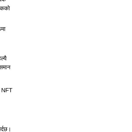
ेषकको
ूमा
्यै
 समान
्। NFT
र्दछ।