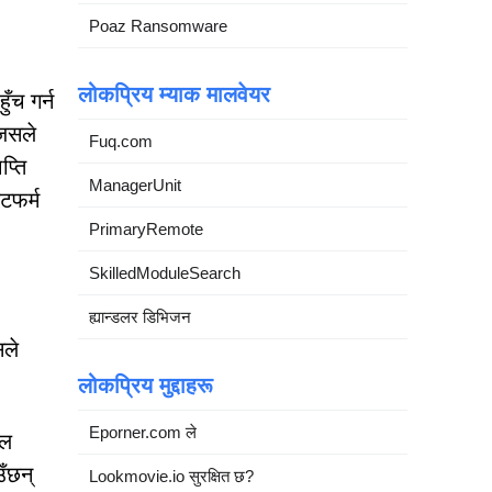
Poaz Ransomware
लोकप्रिय म्याक मालवेयर
ँच गर्न
 जसले
Fuq.com
प्ति
ManagerUnit
टफर्म
PrimaryRemote
SkilledModuleSearch
ह्यान्डलर डिभिजन
सले
लोकप्रिय मुद्दाहरू
Eporner.com ले
ेल
उँछन्
Lookmovie.io सुरक्षित छ?