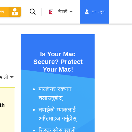
खोज्नुहोस्
नेपाली
लग - इन
धरण
Is Your Mac
Secure? Protect
Your Mac!
ेपाली
मालवेयर स्क्यान
चलाउनुहोस्
th
तपाईको म्याकलाई
अप्टिमाइज गर्नुहोस्
डिस्क स्पेस खाली