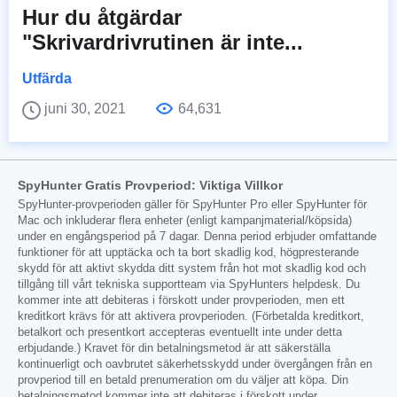
Hur du åtgärdar
"Skrivardrivrutinen är inte...
Utfärda
juni 30, 2021
64,631
SpyHunter Gratis Provperiod: Viktiga Villkor
SpyHunter-provperioden gäller för SpyHunter Pro eller SpyHunter för
Mac och inkluderar flera enheter (enligt kampanjmaterial/köpsida)
under en engångsperiod på 7 dagar. Denna period erbjuder omfattande
funktioner för att upptäcka och ta bort skadlig kod, högpresterande
skydd för att aktivt skydda ditt system från hot mot skadlig kod och
tillgång till vårt tekniska supportteam via SpyHunters helpdesk. Du
kommer inte att debiteras i förskott under provperioden, men ett
kreditkort krävs för att aktivera provperioden. (Förbetalda kreditkort,
betalkort och presentkort accepteras eventuellt inte under detta
erbjudande.) Kravet för din betalningsmetod är att säkerställa
kontinuerligt och oavbrutet säkerhetsskydd under övergången från en
provperiod till en betald prenumeration om du väljer att köpa. Din
betalningsmetod kommer inte att debiteras i förskott under