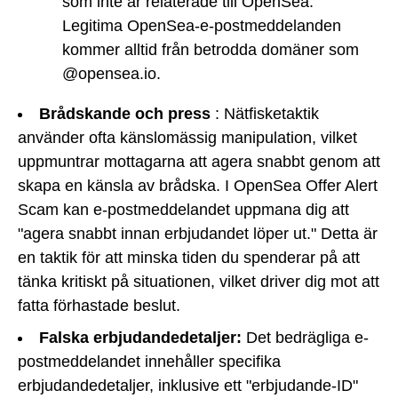
som inte är relaterade till OpenSea.
Legitima OpenSea-e-postmeddelanden
kommer alltid från betrodda domäner som
@opensea.io.
Brådskande och press
: Nätfisketaktik
använder ofta känslomässig manipulation, vilket
uppmuntrar mottagarna att agera snabbt genom att
skapa en känsla av brådska. I OpenSea Offer Alert
Scam kan e-postmeddelandet uppmana dig att
"agera snabbt innan erbjudandet löper ut." Detta är
en taktik för att minska tiden du spenderar på att
tänka kritiskt på situationen, vilket driver dig mot att
fatta förhastade beslut.
Falska erbjudandedetaljer:
Det bedrägliga e-
postmeddelandet innehåller specifika
erbjudandedetaljer, inklusive ett "erbjudande-ID"