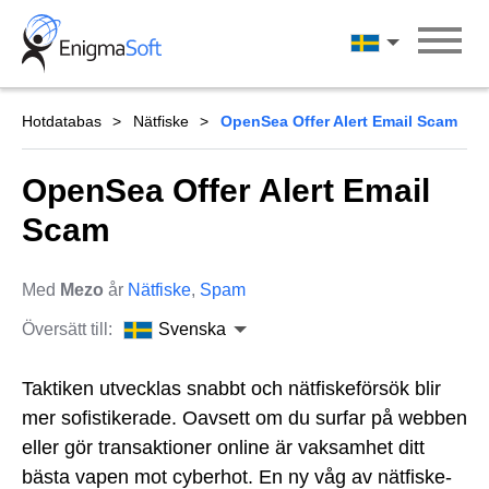
Skip
to
Svenska
content
Hotdatabas
Nätfiske
OpenSea Offer Alert Email Scam
OpenSea Offer Alert Email
Scam
Med
Mezo
år
Nätfiske
,
Spam
Översätt till:
Svenska
Taktiken utvecklas snabbt och nätfiskeförsök blir
mer sofistikerade. Oavsett om du surfar på webben
eller gör transaktioner online är vaksamhet ditt
bästa vapen mot cyberhot. En ny våg av nätfiske-