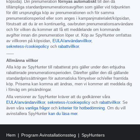
köpsida). Din prenumeration
förnyas automatiskt
till den då
tillämpliga standardprenumerationsavgiften som gäller vid tidpunkten
för ditt ursprungliga köp av prenumerationen och för samma
prenumerationsperiod eller som anges i kampanjmaterialet/köpsidan,
förutsatt att du är en kontinuerlig, oavbruten prenumerationsanvändare
och för vilken du kommer att få ett meddelande om kommande
avgifter innan din prenumeration löper ut. Köp av SpyHunter omfattas
av villkoren på köpsidan,
EULA/användarvillkor
,
sekretess-/cookiepolicy
och
rabattvillkor
.
------
Allmänna villkor
Alla köp av SpyHunter till rabatterat pris gäller under den erbjudna
rabatterade prenumerationsperioden. Därefter gäller den då gällande
standardprissättningen för automatiska förnyelser och/eller framtida
köp. Priserna kan komma att ändras, men vi kommer att meddela dig
i förväg om prisändringar.
Alla versioner av SpyHunter kräver att du godkänner våra
EULA/användarvillkor
,
sekretess-/cookiepolicy
och
rabattvillkor
. Se
även våra
vanliga frågor
och
kriterier för hotbedömning
. Om du vill
avinstallera SpyHunter
kan du läsa mer
.
Hem
Program Avinstallationssteg
SpyHunters