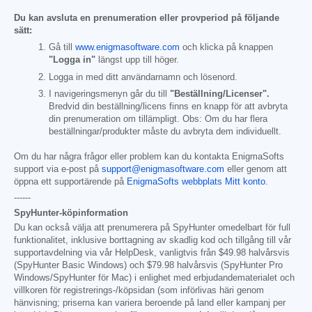
Du kan avsluta en prenumeration eller provperiod på följande
sätt:
Gå till
www.enigmasoftware.com
och klicka på knappen
"Logga in"
längst upp till höger.
Logga in med ditt användarnamn och lösenord.
I navigeringsmenyn går du till
"Beställning/Licenser".
Bredvid din beställning/licens finns en knapp för att avbryta
din prenumeration om tillämpligt. Obs: Om du har flera
beställningar/produkter måste du avbryta dem individuellt.
Om du har några frågor eller problem kan du kontakta EnigmaSofts
support via e-post på
support@enigmasoftware.com
eller genom att
öppna ett supportärende på
EnigmaSofts webbplats Mitt konto
.
------
SpyHunter-köpinformation
Du kan också välja att prenumerera på SpyHunter omedelbart för full
funktionalitet, inklusive borttagning av skadlig kod och tillgång till vår
supportavdelning via vår HelpDesk, vanligtvis från
$49.98
halvårsvis
(SpyHunter Basic Windows) och
$79.98
halvårsvis (SpyHunter Pro
Windows/SpyHunter för Mac) i enlighet med erbjudandematerialet och
villkoren för registrerings-/köpsidan (som införlivas häri genom
hänvisning; priserna kan variera beroende på land eller kampanj per