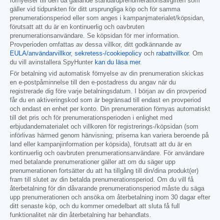
förnyelser till den då gällande standardprenumerationsavgiften som
gäller vid tidpunkten för ditt ursprungliga köp och för samma
prenumerationsperiod eller som anges i kampanjmaterialet/köpsidan,
förutsatt att du är en kontinuerlig och oavbruten
prenumerationsanvändare. Se köpsidan för mer information.
Provperioden omfattas av dessa villkor, ditt godkännande av
EULA/användarvillkor
,
sekretess-/cookiepolicy
och
rabattvillkor
. Om
du vill avinstallera SpyHunter
kan du läsa mer
.
För betalning vid automatisk förnyelse av din prenumeration skickas
en e-postpåminnelse till den e-postadress du angav när du
registrerade dig före varje betalningsdatum. I början av din provperiod
får du en aktiveringskod som är begränsad till endast en provperiod
och endast en enhet per konto. Din prenumeration förnyas automatiskt
till det pris och för prenumerationsperioden i enlighet med
erbjudandematerialet och villkoren för registrerings-/köpsidan (som
införlivas härmed genom hänvisning; priserna kan variera beroende på
land eller kampanjinformation per köpsida), förutsatt att du är en
kontinuerlig och oavbruten prenumerationsanvändare. För användare
med betalande prenumerationer gäller att om du säger upp
prenumerationen fortsätter du att ha tillgång till din/dina produkt(er)
fram till slutet av din betalda prenumerationsperiod. Om du vill få
återbetalning för din dåvarande prenumerationsperiod måste du säga
upp prenumerationen och ansöka om återbetalning inom 30 dagar efter
ditt senaste köp, och du kommer omedelbart att sluta få full
funktionalitet när din återbetalning har behandlats.