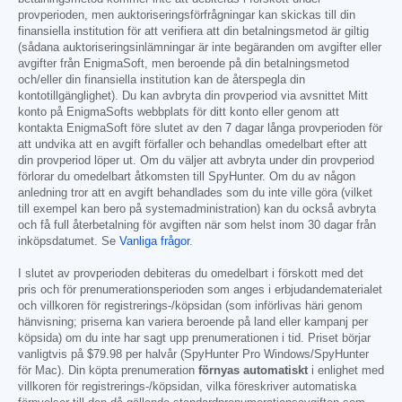
provperioden, men auktoriseringsförfrågningar kan skickas till din
finansiella institution för att verifiera att din betalningsmetod är giltig
(sådana auktoriseringsinlämningar är inte begäranden om avgifter eller
avgifter från EnigmaSoft, men beroende på din betalningsmetod
och/eller din finansiella institution kan de återspegla din
kontotillgänglighet). Du kan avbryta din provperiod via avsnittet Mitt
konto på EnigmaSofts webbplats för ditt konto eller genom att
kontakta EnigmaSoft före slutet av den 7 dagar långa provperioden för
att undvika att en avgift förfaller och behandlas omedelbart efter att
din provperiod löper ut. Om du väljer att avbryta under din provperiod
förlorar du omedelbart åtkomsten till SpyHunter. Om du av någon
anledning tror att en avgift behandlades som du inte ville göra (vilket
till exempel kan bero på systemadministration) kan du också avbryta
och få full återbetalning för avgiften när som helst inom 30 dagar från
inköpsdatumet. Se
Vanliga frågor
.
I slutet av provperioden debiteras du omedelbart i förskott med det
pris och för prenumerationsperioden som anges i erbjudandematerialet
och villkoren för registrerings-/köpsidan (som införlivas häri genom
hänvisning; priserna kan variera beroende på land eller kampanj per
köpsida) om du inte har sagt upp prenumerationen i tid. Priset börjar
vanligtvis på
$79.98
per halvår (SpyHunter Pro Windows/SpyHunter
för Mac). Din köpta prenumeration
förnyas automatiskt
i enlighet med
villkoren för registrerings-/köpsidan, vilka föreskriver automatiska