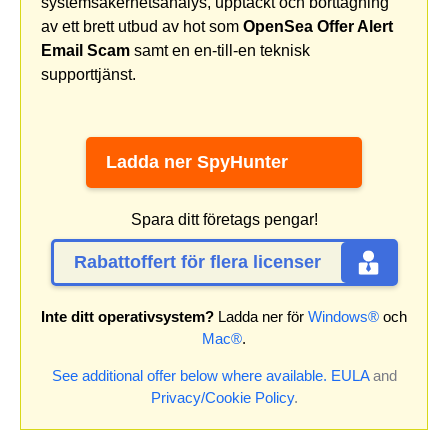
systemsäkerhetsanalys, upptäckt och borttagning
av ett brett utbud av hot som
OpenSea Offer Alert
Email Scam
samt en en-till-en teknisk
supporttjänst.
Ladda ner SpyHunter
Spara ditt företags pengar!
Rabattoffert för flera licenser
Inte ditt operativsystem?
Ladda ner för
Windows®
och
Mac®
.
See additional offer below where available.
EULA
and
Privacy/Cookie Policy
.