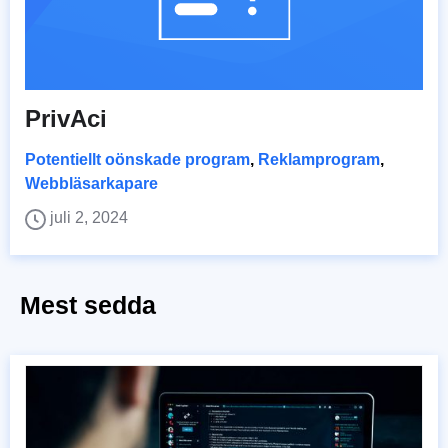
PrivAci
Potentiellt oönskade program
,
Reklamprogram
,
Webbläsarkapare
juli 2, 2024
Mest sedda