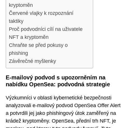
kryptoměn
Červené vlajky k rozpoznání
taktiky
Proč podvodníci cílí na uživatele
NFT a kryptoměn
Chraňte se před pokusy o
phishing
Závěrečné myšlenky
E-mailový podvod s upozorněním na
nabídku OpenSea: podvodná strategie
Výzkumníci v oblasti kybernetické bezpečnosti
analyzovali e-mailový podvod OpenSea Offer Alert
a potvrdili jej jako phishingový útok zaměřený na
krádež kryptoměny. OpenSea, přední trh NFT, je