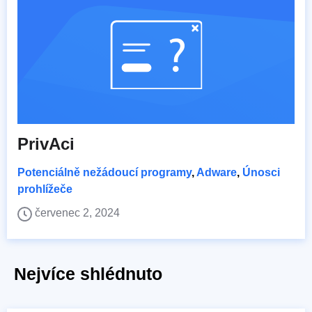
PrivAci
Potenciálně nežádoucí programy
,
Adware
,
Únosci
prohlížeče
červenec 2, 2024
Nejvíce shlédnuto