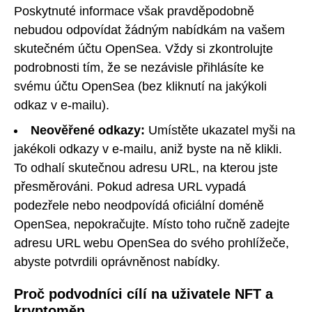
Poskytnuté informace však pravděpodobně
nebudou odpovídat žádným nabídkám na vašem
skutečném účtu OpenSea. Vždy si zkontrolujte
podrobnosti tím, že se nezávisle přihlásíte ke
svému účtu OpenSea (bez kliknutí na jakýkoli
odkaz v e-mailu).
Neověřené odkazy:
Umístěte ukazatel myši na
jakékoli odkazy v e-mailu, aniž byste na ně klikli.
To odhalí skutečnou adresu URL, na kterou jste
přesměrováni. Pokud adresa URL vypadá
podezřele nebo neodpovídá oficiální doméně
OpenSea, nepokračujte. Místo toho ručně zadejte
adresu URL webu OpenSea do svého prohlížeče,
abyste potvrdili oprávněnost nabídky.
Proč podvodníci cílí na uživatele NFT a
kryptoměn