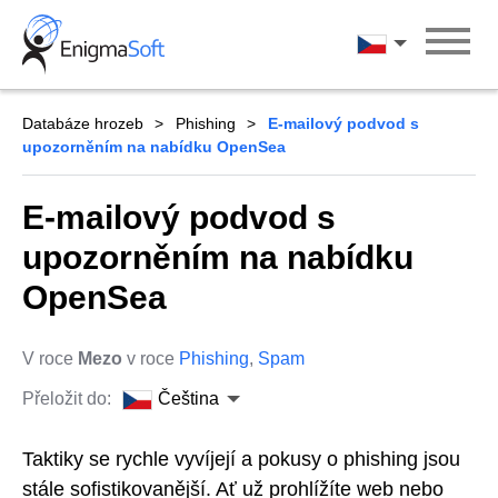
Skip
to
Čeština
content
Databáze hrozeb
Phishing
E-mailový podvod s
upozorněním na nabídku OpenSea
E-mailový podvod s
upozorněním na nabídku
OpenSea
V roce
Mezo
v roce
Phishing
,
Spam
Přeložit do:
Čeština
Taktiky se rychle vyvíjejí a pokusy o phishing jsou
stále sofistikovanější. Ať už prohlížíte web nebo