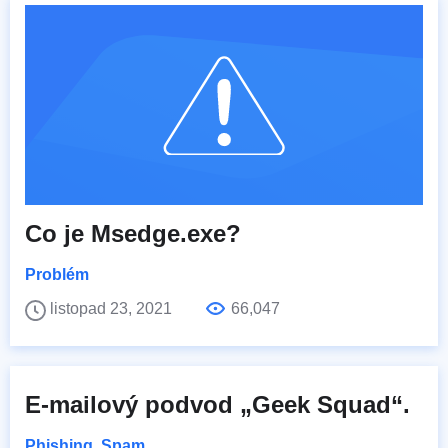
Co je Msedge.exe?
Problém
listopad 23, 2021
66,047
E-mailový podvod „Geek Squad“.
Phishing
,
Spam