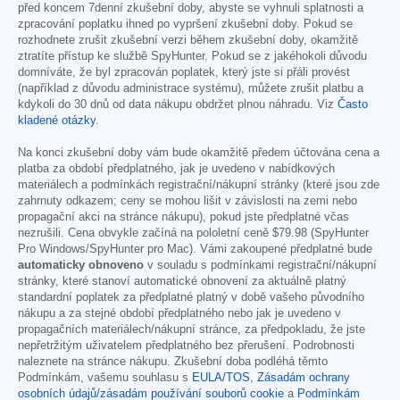
před koncem 7denní zkušební doby, abyste se vyhnuli splatnosti a
zpracování poplatku ihned po vypršení zkušební doby. Pokud se
rozhodnete zrušit zkušební verzi během zkušební doby, okamžitě
ztratíte přístup ke službě SpyHunter. Pokud se z jakéhokoli důvodu
domníváte, že byl zpracován poplatek, který jste si přáli provést
(například z důvodu administrace systému), můžete zrušit platbu a
kdykoli do 30 dnů od data nákupu obdržet plnou náhradu. Viz
Často
kladené otázky
.
Na konci zkušební doby vám bude okamžitě předem účtována cena a
platba za období předplatného, jak je uvedeno v nabídkových
materiálech a podmínkách registrační/nákupní stránky (které jsou zde
zahrnuty odkazem; ceny se mohou lišit v závislosti na zemi nebo
propagační akci na stránce nákupu), pokud jste předplatné včas
nezrušili. Cena obvykle začíná na pololetní ceně
$79.98
(SpyHunter
Pro Windows/SpyHunter pro Mac). Vámi zakoupené předplatné bude
automaticky obnoveno
v souladu s podmínkami registrační/nákupní
stránky, které stanoví automatické obnovení za aktuálně platný
standardní poplatek za předplatné platný v době vašeho původního
nákupu a za stejné období předplatného nebo jak je uvedeno v
propagačních materiálech/nákupní stránce, za předpokladu, že jste
nepřetržitým uživatelem předplatného bez přerušení. Podrobnosti
naleznete na stránce nákupu. Zkušební doba podléhá těmto
Podmínkám, vašemu souhlasu s
EULA/TOS
,
Zásadám ochrany
osobních údajů/zásadám používání souborů cookie
a
Podmínkám