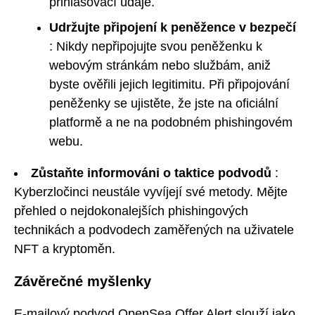
přihlašovací údaje.
Udržujte připojení k peněžence v bezpečí
: Nikdy nepřipojujte svou peněženku k
webovým stránkám nebo službám, aniž
byste ověřili jejich legitimitu. Při připojování
peněženky se ujistěte, že jste na oficiální
platformě a ne na podobném phishingovém
webu.
Zůstaňte informováni o taktice podvodů
:
Kyberzločinci neustále vyvíjejí své metody. Mějte
přehled o nejdokonalejších phishingových
technikách a podvodech zaměřených na uživatele
NFT a kryptoměn.
Závěrečné myšlenky
E-mailový podvod OpenSea Offer Alert slouží jako