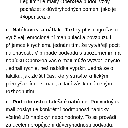
Legitimní e-maily OpenSea budou vždy
pocházet z důvěryhodných domén, jako je
@opensea.io.
Naléhavost a nátlak
: Taktiky phishingu často
využívají emocionální manipulaci a povzbuzují
příjemce k rychlému jednání tím, že vytvářejí pocit
naléhavosti. V případě podvodu s upozorněním na
nabídku OpenSea vás e-mail může vyzvat, abyste
„jednali rychle, než nabídka vyprší“. Jedná se o
taktiku, jak zkrátit čas, který strávíte kritickým
přemýšlením o situaci, a tlačí vás k unáhleným
rozhodnutím.
Podrobnosti o falešné nabídce:
Podvodný e-
mail poskytuje konkrétní podrobnosti nabídky,
včetně „ID nabídky“ nebo hodnoty. To se provádí
za účelem propůjčení důvěryhodnosti podvodu.