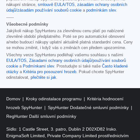
nákupní stránce,
smlouvě EULA/TOS
,
zásadám ochrany osobních
údajů/zásadám používání souborů cookie
a
podmínkám slev
.
------
Všeobecné podmínky
Jakýkoli nákup SpyHunteru za zlevněnou cenu platí po nabízené
zlevněné období předplatného. Poté se pro automatické obnovení
a/nebo budoucí nákupy uplatní aktuálně platná standardní cena. Ceny
se mohou změnit, i když vás o změnách cen předem upozorníme.
Všechny verze SpyHunteru podléhají vašemu souhlasu s našimi
EULA/TOS
,
Zásadami ochrany osobních údajů/používání souborů
cookie
a
Podmínkami slev
. Prostudujte si také naše
Často kladené
otázky
a
Kritéria pro posouzení hrozeb
. Pokud chcete SpyHunter
odinstalovat,
přečtěte si jak
.
Domov
Kroky odinstalace programu
Kritéria hodnocení
hrozeb SpyHunter
SpyHunter Dodatečné smluvní podmínky
RegHunter Další smluvní podmínky
Sídlo: 1 Castle Street, 3. patro, Dublin 2 D02XD82 Irsko.
EnigmaSoft Limited, Private Company Limited prostřednictvím