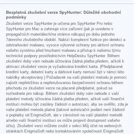
Bezplatná zkušební verze SpyHunter: Důležité obchodní
podmínky
Zkušební verze SpyHunter je určena pro SpyHunter Pro nebo
SpyHunter pro Mac a zahrnuje více zařízení (jak je uvedeno v
propagačních materiálech/na stránce nákupu) po dobu jednoho
7denního zkušebního období. Nabízí komplexní funkce pro detekci a
odstraňování malwaru, vysoce výkonné ochrany pro aktivní ochranu
vašeho systému před hrozbami malwaru a přístup k našemu týmu
technické podpory prostřednictvím HelpDesku SpyHunter. Během
zkušební doby vám nebude účtována žádná platba předem, ačkoli k
aktivaci zkušební verze je vyžadována kreditní karta. (Předplacené
kreditní karty, debetní karty a dárkové karty nemusí být v rámci této
nabídky akceptovány.) Požadavek na vaši platební metodu je pomoci
zajistit nepřetržitou a nepřerušovanou bezpečnostní ochranu během
přechodu ze zkušební verze na placené předplatné, pokud se
rozhodnete pro nákup. Během zkušební doby vám nebude z vaší
platební metody účtována žádná platba předem, ačkoli vaší finanční
instituci mohou být zaslány žádosti o autorizaci, aby se ověřilo, zda je
vaše platební metoda platná (takové autorizační podání není žádostí
o poplatky od EnigmaSoft, ale v závislosti na vaší platební metodě
a/nebo vaší finanční instituci se může projevit dostupnost vašeho
účtu). Zkušební verzi můžete zrušit v sekci Můj účet na webových
stránkách EnigmaSoft nebo kontaktováním společnosti EnigmaSoft