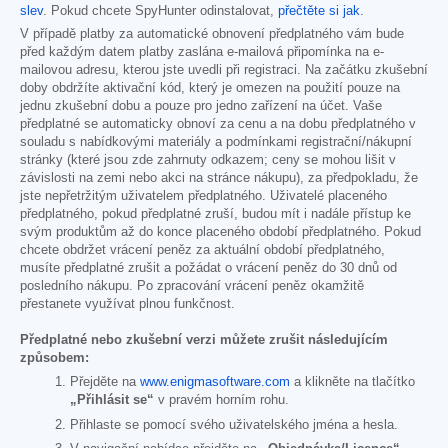
slev
. Pokud chcete SpyHunter odinstalovat,
přečtěte si jak
.
V případě platby za automatické obnovení předplatného vám bude
před každým datem platby zaslána e-mailová připomínka na e-
mailovou adresu, kterou jste uvedli při registraci. Na začátku zkušební
doby obdržíte aktivační kód, který je omezen na použití pouze na
jednu zkušební dobu a pouze pro jedno zařízení na účet. Vaše
předplatné se automaticky obnoví za cenu a na dobu předplatného v
souladu s nabídkovými materiály a podmínkami registrační/nákupní
stránky (které jsou zde zahrnuty odkazem; ceny se mohou lišit v
závislosti na zemi nebo akci na stránce nákupu), za předpokladu, že
jste nepřetržitým uživatelem předplatného. Uživatelé placeného
předplatného, pokud předplatné zruší, budou mít i nadále přístup ke
svým produktům až do konce placeného období předplatného. Pokud
chcete obdržet vrácení peněz za aktuální období předplatného,
musíte předplatné zrušit a požádat o vrácení peněz do 30 dnů od
posledního nákupu. Po zpracování vrácení peněz okamžitě
přestanete využívat plnou funkčnost.
Předplatné nebo zkušební verzi můžete zrušit následujícím
způsobem:
Přejděte na
www.enigmasoftware.com
a klikněte na tlačítko
„Přihlásit se“
v pravém horním rohu.
Přihlaste se pomocí svého uživatelského jména a hesla.