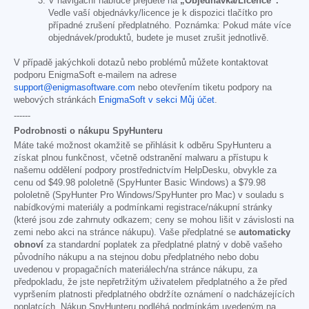
V navigační nabídce přejděte na
„Objednávka/Licence“.
Vedle vaší objednávky/licence je k dispozici tlačítko pro
případné zrušení předplatného. Poznámka: Pokud máte více
objednávek/produktů, budete je muset zrušit jednotlivě.
V případě jakýchkoli dotazů nebo problémů můžete kontaktovat
podporu EnigmaSoft e-mailem na adrese
support@enigmasoftware.com
nebo otevřením tiketu podpory na
webových stránkách
EnigmaSoft v sekci Můj účet
.
------
Podrobnosti o nákupu SpyHunteru
Máte také možnost okamžitě se přihlásit k odběru SpyHunteru a
získat plnou funkčnost, včetně odstranění malwaru a přístupu k
našemu oddělení podpory prostřednictvím HelpDesku, obvykle za
cenu od
$49.98
pololetně (SpyHunter Basic Windows) a
$79.98
pololetně (SpyHunter Pro Windows/SpyHunter pro Mac) v souladu s
nabídkovými materiály a podmínkami registrace/nákupní stránky
(které jsou zde zahrnuty odkazem; ceny se mohou lišit v závislosti na
zemi nebo akci na stránce nákupu). Vaše předplatné se
automaticky
obnoví
za standardní poplatek za předplatné platný v době vašeho
původního nákupu a na stejnou dobu předplatného nebo dobu
uvedenou v propagačních materiálech/na stránce nákupu, za
předpokladu, že jste nepřetržitým uživatelem předplatného a že před
vypršením platnosti předplatného obdržíte oznámení o nadcházejících
poplatcích. Nákup SpyHunteru podléhá podmínkám uvedeným na