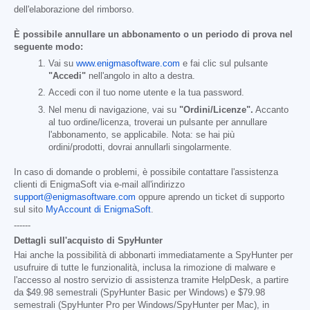
dell'elaborazione del rimborso.
È possibile annullare un abbonamento o un periodo di prova nel
seguente modo:
Vai su
www.enigmasoftware.com
e fai clic sul pulsante
"Accedi"
nell'angolo in alto a destra.
Accedi con il tuo nome utente e la tua password.
Nel menu di navigazione, vai su
"Ordini/Licenze".
Accanto
al tuo ordine/licenza, troverai un pulsante per annullare
l'abbonamento, se applicabile. Nota: se hai più
ordini/prodotti, dovrai annullarli singolarmente.
In caso di domande o problemi, è possibile contattare l'assistenza
clienti di EnigmaSoft via e-mail all'indirizzo
support@enigmasoftware.com
oppure aprendo un ticket di supporto
sul sito
MyAccount di EnigmaSoft
.
------
Dettagli sull'acquisto di SpyHunter
Hai anche la possibilità di abbonarti immediatamente a SpyHunter per
usufruire di tutte le funzionalità, inclusa la rimozione di malware e
l'accesso al nostro servizio di assistenza tramite HelpDesk, a partire
da
$49.98
semestrali (SpyHunter Basic per Windows) e
$79.98
semestrali (SpyHunter Pro per Windows/SpyHunter per Mac), in