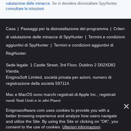
valutazione delle minacce
. Se si desidera disinstallare SpyHunter,
consultare le istruzioni
.
Casa
Passaggi per la disinstallazione del programma
Criteri
di valutazione delle minacce di SpyHunter
Termini e condizioni
aggiuntivi di SpyHunter
Termini e condizioni aggiuntivi di
RegHunter
Sede legale: 1 Castle Street, 3rd Floor, Dublino 2 D02XD82
Irlanda.
EnigmaSoft Limited, società privata per azioni, numero di
registrazione della società 597114.
Mac e MacOS sono marchi registrati di Apple Inc., registrati
negli Stati Uniti e in altri Paesi.
Enigmasoftware.com uses cookies to provide you with a
Copyright 2016-
2026
. EnigmaSoft Ltd. Tutti i diritti riservati.
better browsing experience and analyze how users navigate
and utilize the Site. By using this Site or clicking on "OK", you
consent to the use of cookies.
Ulteriori informazioni
.