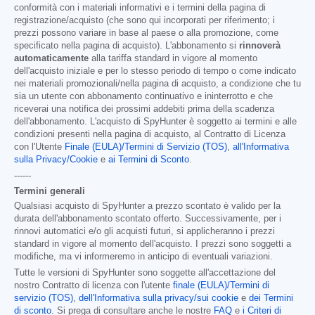
conformità con i materiali informativi e i termini della pagina di
registrazione/acquisto (che sono qui incorporati per riferimento; i
prezzi possono variare in base al paese o alla promozione, come
specificato nella pagina di acquisto). L'abbonamento si
rinnoverà
automaticamente
alla tariffa standard in vigore al momento
dell'acquisto iniziale e per lo stesso periodo di tempo o come indicato
nei materiali promozionali/nella pagina di acquisto, a condizione che tu
sia un utente con abbonamento continuativo e ininterrotto e che
riceverai una notifica dei prossimi addebiti prima della scadenza
dell'abbonamento. L'acquisto di SpyHunter è soggetto ai termini e alle
condizioni presenti nella pagina di acquisto, al Contratto di Licenza
con l'Utente
Finale (EULA)/Termini di Servizio (TOS)
,
all'Informativa
sulla Privacy/Cookie
e
ai Termini di Sconto
.
------
Termini generali
Qualsiasi acquisto di SpyHunter a prezzo scontato è valido per la
durata dell'abbonamento scontato offerto. Successivamente, per i
rinnovi automatici e/o gli acquisti futuri, si applicheranno i prezzi
standard in vigore al momento dell'acquisto. I prezzi sono soggetti a
modifiche, ma vi informeremo in anticipo di eventuali variazioni.
Tutte le versioni di SpyHunter sono soggette all'accettazione del
nostro Contratto di licenza con l'utente
finale (EULA)/Termini di
servizio (TOS)
,
dell'Informativa sulla privacy/sui cookie
e
dei Termini
di sconto
. Si prega di consultare anche le nostre
FAQ
e
i Criteri di