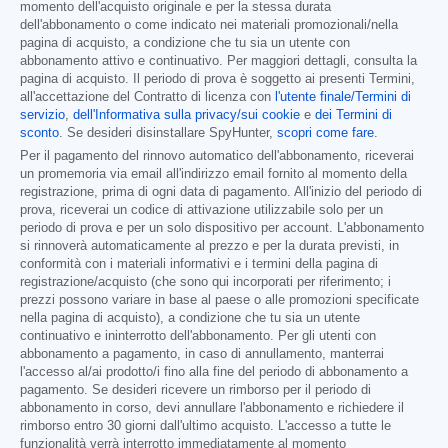
momento dell'acquisto originale e per la stessa durata
dell'abbonamento o come indicato nei materiali promozionali/nella
pagina di acquisto, a condizione che tu sia un utente con
abbonamento attivo e continuativo. Per maggiori dettagli, consulta la
pagina di acquisto. Il periodo di prova è soggetto ai presenti Termini,
all'accettazione del Contratto di licenza con
l'utente finale/Termini di
servizio
,
dell'Informativa sulla privacy/sui cookie
e
dei Termini di
sconto
. Se desideri disinstallare SpyHunter,
scopri come fare
.
Per il pagamento del rinnovo automatico dell'abbonamento, riceverai
un promemoria via email all'indirizzo email fornito al momento della
registrazione, prima di ogni data di pagamento. All'inizio del periodo di
prova, riceverai un codice di attivazione utilizzabile solo per un
periodo di prova e per un solo dispositivo per account. L'abbonamento
si rinnoverà automaticamente al prezzo e per la durata previsti, in
conformità con i materiali informativi e i termini della pagina di
registrazione/acquisto (che sono qui incorporati per riferimento; i
prezzi possono variare in base al paese o alle promozioni specificate
nella pagina di acquisto), a condizione che tu sia un utente
continuativo e ininterrotto dell'abbonamento. Per gli utenti con
abbonamento a pagamento, in caso di annullamento, manterrai
l'accesso al/ai prodotto/i fino alla fine del periodo di abbonamento a
pagamento. Se desideri ricevere un rimborso per il periodo di
abbonamento in corso, devi annullare l'abbonamento e richiedere il
rimborso entro 30 giorni dall'ultimo acquisto. L'accesso a tutte le
funzionalità verrà interrotto immediatamente al momento