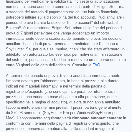
finanziario per verificarne la validità (tali richieste di autorizzazione
non costituiscono addebiti o commissioni da parte di EnigmaSoft, ma,
a seconda del metodo di pagamento e/o del tuo istituto finanziario,
potrebbero influire sulla disponibilità del tuo account). Puoi annullare il
periodo di prova tramite la sezione "Il mio account" del sito web di
EnigmaSoft o contattando EnigmaSoft prima della fine del periodo di
prova di 7 giorni per evitare che venga addebitato un importo
immediatamente dopo la scadenza del periodo di prova. Se decidi di
annullare il periodo di prova, perderai immediatamente l'accesso a
SpyHunter. Se, per qualsiasi motivo, ritieni che sia stato effettuato un
addebito non autorizzato (ad esempio, per motivi di amministrazione
del sistema), puoi annullare l'addebito e ricevere un rimborso completo
entro 30 giorni dalla data dell'addebito. Consulta le
FAQ
.
Al termine del periodo di prova, ti verrà addebitato immediatamente
l'importo dovuto per l'abbonamento, in base al prezzo e alla durata
indicati nei materiali informativi e nei termini della pagina di
registrazione/acquisto (che sono qui incorporati per riferimento; i
prezzi possono variare in base al paese o alla promozione, come
specificato nella pagina di acquisto), qualora tu non abbia annullato
l'abbonamento entro i termini previsti. I prezzi partono generalmente
da
$79.98
semestrali (SpyHunter Pro per Windows/SpyHunter per
Mac). L'abbonamento acquistato verrà
rinnovato automaticamente
in
conformità con i termini della pagina di registrazione/acquisto, che
prevedono il rinnovo automatico alla tariffa standard in vigore al