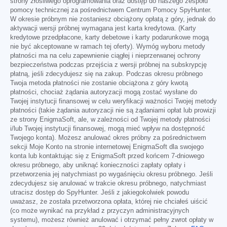
strony złośliwego oprogramowania oraz dostęp do naszego zespołu
pomocy technicznej za pośrednictwem Centrum Pomocy SpyHunter.
W okresie próbnym nie zostaniesz obciążony opłatą z góry, jednak do
aktywacji wersji próbnej wymagana jest karta kredytowa. (Karty
kredytowe przedpłacone, karty debetowe i karty podarunkowe mogą
nie być akceptowane w ramach tej oferty). Wymóg wyboru metody
płatności ma na celu zapewnienie ciągłej i nieprzerwanej ochrony
bezpieczeństwa podczas przejścia z wersji próbnej na subskrypcję
płatną, jeśli zdecydujesz się na zakup. Podczas okresu próbnego
Twoja metoda płatności nie zostanie obciążona z góry kwotą
płatności, chociaż żądania autoryzacji mogą zostać wysłane do
Twojej instytucji finansowej w celu weryfikacji ważności Twojej metody
płatności (takie żądania autoryzacji nie są żądaniami opłat lub prowizji
ze strony EnigmaSoft, ale, w zależności od Twojej metody płatności
i/lub Twojej instytucji finansowej, mogą mieć wpływ na dostępność
Twojego konta). Możesz anulować okres próbny za pośrednictwem
sekcji Moje Konto na stronie internetowej EnigmaSoft dla swojego
konta lub kontaktując się z EnigmaSoft przed końcem 7-dniowego
okresu próbnego, aby uniknąć konieczności zapłaty opłaty i
przetworzenia jej natychmiast po wygaśnięciu okresu próbnego. Jeśli
zdecydujesz się anulować w trakcie okresu próbnego, natychmiast
utracisz dostęp do SpyHunter. Jeśli z jakiegokolwiek powodu
uważasz, że została przetworzona opłata, której nie chciałeś uiścić
(co może wynikać na przykład z przyczyn administracyjnych
systemu), możesz również anulować i otrzymać pełny zwrot opłaty w