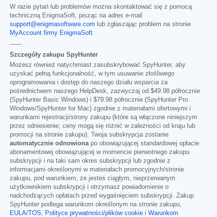
W razie pytań lub problemów można skontaktować się z pomocą
techniczną EnigmaSoft, pisząc na adres e-mail
support@enigmasoftware.com
lub zgłaszając problem na stronie
MyAccount firmy EnigmaSoft
.
------
Szczegóły zakupu SpyHunter
Możesz również natychmiast zasubskrybować SpyHunter, aby
uzyskać pełną funkcjonalność, w tym usuwanie złośliwego
oprogramowania i dostęp do naszego działu wsparcia za
pośrednictwem naszego HelpDesk, zazwyczaj od
$49.98
półrocznie
(SpyHunter Basic Windows) i
$79.98
półrocznie (SpyHunter Pro
Windows/SpyHunter for Mac) zgodnie z materiałami ofertowymi i
warunkami rejestracji/strony zakupu (które są włączone niniejszym
przez odniesienie; ceny mogą się różnić w zależności od kraju lub
promocji na stronie zakupu). Twoja subskrypcja zostanie
automatycznie odnowiona
po obowiązującej standardowej opłacie
abonamentowej obowiązującej w momencie pierwotnego zakupu
subskrypcji i na taki sam okres subskrypcji lub zgodnie z
informacjami określonymi w materiałach promocyjnych/stronie
zakupu, pod warunkiem, że jesteś ciągłym, nieprzerwanym
użytkownikiem subskrypcji i otrzymasz powiadomienie o
nadchodzących opłatach przed wygaśnięciem subskrypcji. Zakup
SpyHunter podlega warunkom określonym na stronie zakupu,
EULA/TOS
,
Polityce prywatności/plików cookie
i
Warunkom