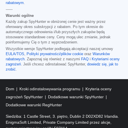
rabatowym
.
------
Warunki ogólne
Każdy zakup SpyHunter w obniżonej cenie jest ważny przez
oferowany okres subskrypcji z rabatem. Po tym okresie do
automatycznego odnowienia i/lub przyszłych zakupów będą
stosowane standardowe ceny. Ceny mogą ulec zmianie, jednak
poinformujemy Cię o tym z wyprzedzeniem.
Wszystkie wersje SpyHunter podlegają akceptacji naszej umowy
EULA/TOS
,
Polityki prywatności/plików cookie
oraz
Warunków
rabatowych
. Zapoznaj się również z naszymi
FAQ
i
Kryteriami oceny
zagrożeń
. Jeśli chcesz odinstalować SpyHunter,
dowiedz się, jak to
zrobić
.
Dom
Kroki odinstalowywania programu
Kryteria oceny
zagrożeń SpyHunter
Dodatkowe warunki SpyHunter
Dodatkowe warunki RegHunter
Siedziba: 1 Castle Street, 3. piętro, Dublin 2 D02XD82 Irlandia.
EnigmaSoft Limited, Private Company Limited przez akcje,