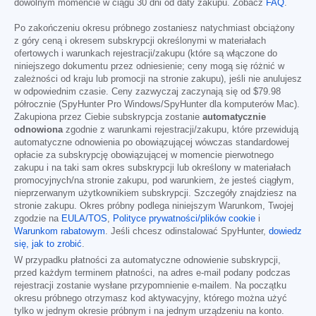
dowolnym momencie w ciągu 30 dni od daty zakupu. Zobacz
FAQ
.
Po zakończeniu okresu próbnego zostaniesz natychmiast obciążony
z góry ceną i okresem subskrypcji określonymi w materiałach
ofertowych i warunkach rejestracji/zakupu (które są włączone do
niniejszego dokumentu przez odniesienie; ceny mogą się różnić w
zależności od kraju lub promocji na stronie zakupu), jeśli nie anulujesz
w odpowiednim czasie. Ceny zazwyczaj zaczynają się od
$79.98
półrocznie (SpyHunter Pro Windows/SpyHunter dla komputerów Mac).
Zakupiona przez Ciebie subskrypcja zostanie
automatycznie
odnowiona
zgodnie z warunkami rejestracji/zakupu, które przewidują
automatyczne odnowienia po obowiązującej wówczas standardowej
opłacie za subskrypcję obowiązującej w momencie pierwotnego
zakupu i na taki sam okres subskrypcji lub określony w materiałach
promocyjnych/na stronie zakupu, pod warunkiem, że jesteś ciągłym,
nieprzerwanym użytkownikiem subskrypcji. Szczegóły znajdziesz na
stronie zakupu. Okres próbny podlega niniejszym Warunkom, Twojej
zgodzie na
EULA/TOS
,
Polityce prywatności/plików cookie
i
Warunkom rabatowym
. Jeśli chcesz odinstalować SpyHunter,
dowiedz
się, jak to zrobić
.
W przypadku płatności za automatyczne odnowienie subskrypcji,
przed każdym terminem płatności, na adres e-mail podany podczas
rejestracji zostanie wysłane przypomnienie e-mailem. Na początku
okresu próbnego otrzymasz kod aktywacyjny, którego można użyć
tylko w jednym okresie próbnym i na jednym urządzeniu na konto.