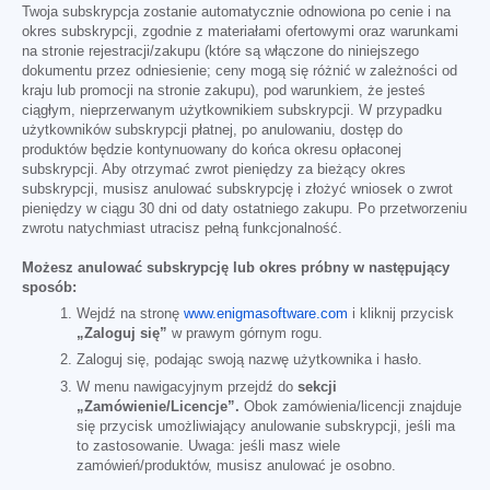
Twoja subskrypcja zostanie automatycznie odnowiona po cenie i na
okres subskrypcji, zgodnie z materiałami ofertowymi oraz warunkami
na stronie rejestracji/zakupu (które są włączone do niniejszego
dokumentu przez odniesienie; ceny mogą się różnić w zależności od
kraju lub promocji na stronie zakupu), pod warunkiem, że jesteś
ciągłym, nieprzerwanym użytkownikiem subskrypcji. W przypadku
użytkowników subskrypcji płatnej, po anulowaniu, dostęp do
produktów będzie kontynuowany do końca okresu opłaconej
subskrypcji. Aby otrzymać zwrot pieniędzy za bieżący okres
subskrypcji, musisz anulować subskrypcję i złożyć wniosek o zwrot
pieniędzy w ciągu 30 dni od daty ostatniego zakupu. Po przetworzeniu
zwrotu natychmiast utracisz pełną funkcjonalność.
Możesz anulować subskrypcję lub okres próbny w następujący
sposób:
Wejdź na stronę
www.enigmasoftware.com
i kliknij przycisk
„Zaloguj się”
w prawym górnym rogu.
Zaloguj się, podając swoją nazwę użytkownika i hasło.
W menu nawigacyjnym przejdź do
sekcji
„Zamówienie/Licencje”.
Obok zamówienia/licencji znajduje
się przycisk umożliwiający anulowanie subskrypcji, jeśli ma
to zastosowanie. Uwaga: jeśli masz wiele
zamówień/produktów, musisz anulować je osobno.