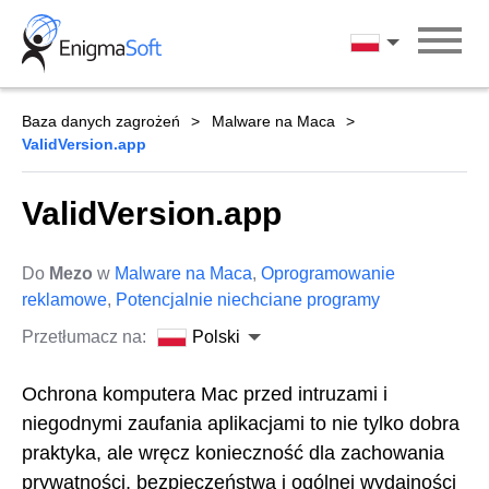
Skip
to
Polski
content
Baza danych zagrożeń
Malware na Maca
ValidVersion.app
ValidVersion.app
Do
Mezo
w
Malware na Maca
,
Oprogramowanie
reklamowe
,
Potencjalnie niechciane programy
Przetłumacz na:
Polski
Ochrona komputera Mac przed intruzami i
niegodnymi zaufania aplikacjami to nie tylko dobra
praktyka, ale wręcz konieczność dla zachowania
prywatności, bezpieczeństwa i ogólnej wydajności