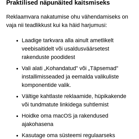
Praktilised näpunäited kaitsmiseks
Reklaamvara nakatumise ohu vähendamiseks on
vaja nii teadlikkust kui ka häid harjumusi:
Laadige tarkvara alla ainult ametlikelt
veebisaitidelt või usaldusväärsetest
rakenduste poodidest
Vali alati „Kohandatud” või „Täpsemad”
installimisseaded ja eemalda valikuliste
komponentide valik.
Vältige kahtlaste reklaamide, hüpikakende
või tundmatute linkidega suhtlemist
Hoidke oma macOS ja rakendused
ajakohasena
Kasutage oma süsteemi regulaarseks