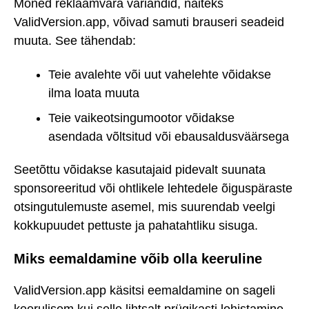
Mõned reklaamvara variandid, näiteks
ValidVersion.app, võivad samuti brauseri seadeid
muuta. See tähendab:
Teie avalehte või uut vahelehte võidakse
ilma loata muuta
Teie vaikeotsingumootor võidakse
asendada võltsitud või ebausaldusväärsega
Seetõttu võidakse kasutajaid pidevalt suunata
sponsoreeritud või ohtlikele lehtedele õiguspäraste
otsingutulemuste asemel, mis suurendab veelgi
kokkupuudet pettuste ja pahatahtliku sisuga.
Miks eemaldamine võib olla keeruline
ValidVersion.app käsitsi eemaldamine on sageli