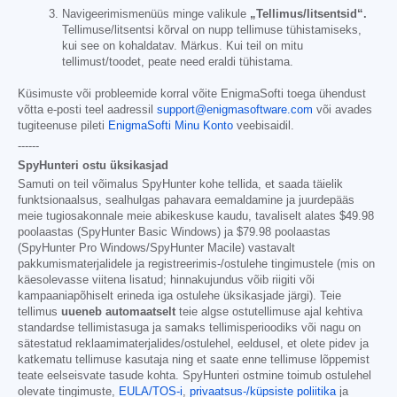
Navigeerimismenüüs minge valikule
„Tellimus/litsentsid“.
Tellimuse/litsentsi kõrval on nupp tellimuse tühistamiseks,
kui see on kohaldatav. Märkus. Kui teil on mitu
tellimust/toodet, peate need eraldi tühistama.
Küsimuste või probleemide korral võite EnigmaSofti toega ühendust
võtta e-posti teel aadressil
support@enigmasoftware.com
või avades
tugiteenuse pileti
EnigmaSofti Minu Konto
veebisaidil.
------
SpyHunteri ostu üksikasjad
Samuti on teil võimalus SpyHunter kohe tellida, et saada täielik
funktsionaalsus, sealhulgas pahavara eemaldamine ja juurdepääs
meie tugiosakonnale meie abikeskuse kaudu, tavaliselt alates
$49.98
poolaastas (SpyHunter Basic Windows) ja
$79.98
poolaastas
(SpyHunter Pro Windows/SpyHunter Macile) vastavalt
pakkumismaterjalidele ja registreerimis-/ostulehe tingimustele (mis on
käesolevasse viitena lisatud; hinnakujundus võib riigiti või
kampaaniapõhiselt erineda iga ostulehe üksikasjade järgi). Teie
tellimus
uueneb automaatselt
teie algse ostutellimuse ajal kehtiva
standardse tellimistasuga ja samaks tellimisperioodiks või nagu on
sätestatud reklaamimaterjalides/ostulehel, eeldusel, et olete pidev ja
katkematu tellimuse kasutaja ning et saate enne tellimuse lõppemist
teate eelseisvate tasude kohta. SpyHunteri ostmine toimub ostulehel
olevate tingimuste,
EULA/TOS-i
,
privaatsus-/küpsiste poliitika
ja