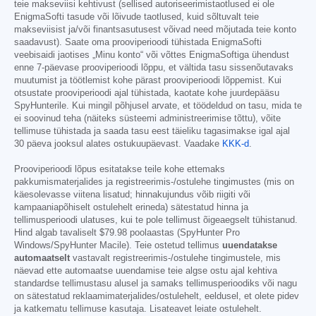
teie makseviisi kehtivust (sellised autoriseerimistaotlused ei ole
EnigmaSofti tasude või lõivude taotlused, kuid sõltuvalt teie
makseviisist ja/või finantsasutusest võivad need mõjutada teie konto
saadavust). Saate oma prooviperioodi tühistada EnigmaSofti
veebisaidi jaotises „Minu konto“ või võttes EnigmaSoftiga ühendust
enne 7-päevase prooviperioodi lõppu, et vältida tasu sissenõutavaks
muutumist ja töötlemist kohe pärast prooviperioodi lõppemist. Kui
otsustate prooviperioodi ajal tühistada, kaotate kohe juurdepääsu
SpyHunterile. Kui mingil põhjusel arvate, et töödeldud on tasu, mida te
ei soovinud teha (näiteks süsteemi administreerimise tõttu), võite
tellimuse tühistada ja saada tasu eest täieliku tagasimakse igal ajal
30 päeva jooksul alates ostukuupäevast. Vaadake
KKK-d
.
Prooviperioodi lõpus esitatakse teile kohe ettemaks
pakkumismaterjalides ja registreerimis-/ostulehe tingimustes (mis on
käesolevasse viitena lisatud; hinnakujundus võib riigiti või
kampaaniapõhiselt ostulehelt erineda) sätestatud hinna ja
tellimusperioodi ulatuses, kui te pole tellimust õigeaegselt tühistanud.
Hind algab tavaliselt
$79.98
poolaastas (SpyHunter Pro
Windows/SpyHunter Macile). Teie ostetud tellimus
uuendatakse
automaatselt
vastavalt registreerimis-/ostulehe tingimustele, mis
näevad ette automaatse uuendamise teie algse ostu ajal kehtiva
standardse tellimustasu alusel ja samaks tellimusperioodiks või nagu
on sätestatud reklaamimaterjalides/ostulehelt, eeldusel, et olete pidev
ja katkematu tellimuse kasutaja. Lisateavet leiate ostulehelt.