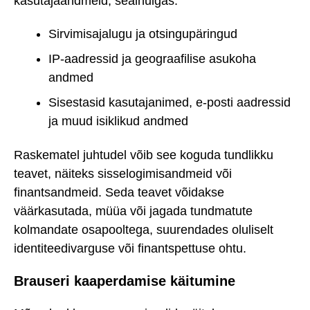
kasutajaandmeid, sealhulgas:
Sirvimisajalugu ja otsingupäringud
IP-aadressid ja geograafilise asukoha
andmed
Sisestasid kasutajanimed, e-posti aadressid
ja muud isiklikud andmed
Raskematel juhtudel võib see koguda tundlikku
teavet, näiteks sisselogimisandmeid või
finantsandmeid. Seda teavet võidakse
väärkasutada, müüa või jagada tundmatute
kolmandate osapooltega, suurendades oluliselt
identiteedivarguse või finantspettuse ohtu.
Brauseri kaaperdamise käitumine