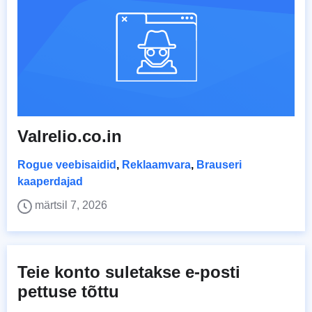
Valrelio.co.in
Rogue veebisaidid
,
Reklaamvara
,
Brauseri
kaaperdajad
märtsil 7, 2026
Teie konto suletakse e-posti
pettuse tõttu