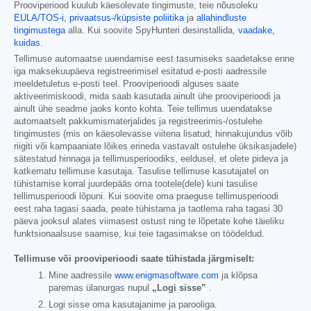
Prooviperiood kuulub käesolevate tingimuste, teie nõusoleku
EULA/TOS-i,
privaatsus-/küpsiste poliitika
ja
allahindluste
tingimustega
alla. Kui soovite SpyHunteri desinstallida,
vaadake,
kuidas
.
Tellimuse automaatse uuendamise eest tasumiseks saadetakse enne
iga maksekuupäeva registreerimisel esitatud e-posti aadressile
meeldetuletus e-posti teel. Prooviperioodi alguses saate
aktiveerimiskoodi, mida saab kasutada ainult ühe prooviperioodi ja
ainult ühe seadme jaoks konto kohta. Teie tellimus uuendatakse
automaatselt pakkumismaterjalides ja registreerimis-/ostulehe
tingimustes (mis on käesolevasse viitena lisatud; hinnakujundus võib
riigiti või kampaaniate lõikes erineda vastavalt ostulehe üksikasjadele)
sätestatud hinnaga ja tellimusperioodiks, eeldusel, et olete pideva ja
katkematu tellimuse kasutaja. Tasulise tellimuse kasutajatel on
tühistamise korral juurdepääs oma tootele(dele) kuni tasulise
tellimusperioodi lõpuni. Kui soovite oma praeguse tellimusperioodi
eest raha tagasi saada, peate tühistama ja taotlema raha tagasi 30
päeva jooksul alates viimasest ostust ning te lõpetate kohe täieliku
funktsionaalsuse saamise, kui teie tagasimakse on töödeldud.
Tellimuse või prooviperioodi saate tühistada järgmiselt:
Mine aadressile
www.enigmasoftware.com
ja klõpsa
paremas ülanurgas nupul
„Logi sisse”
.
Logi sisse oma kasutajanime ja parooliga.