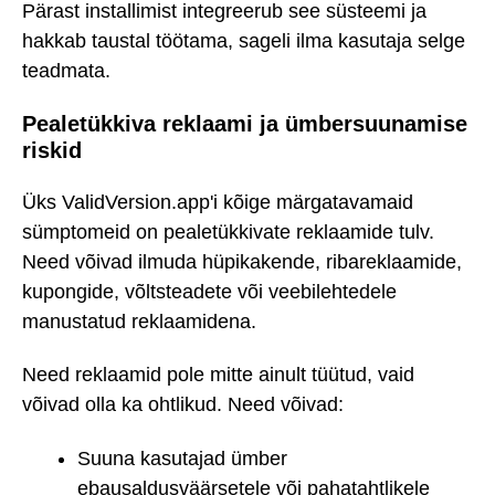
Pärast installimist integreerub see süsteemi ja
hakkab taustal töötama, sageli ilma kasutaja selge
teadmata.
Pealetükkiva reklaami ja ümbersuunamise
riskid
Üks ValidVersion.app'i kõige märgatavamaid
sümptomeid on pealetükkivate reklaamide tulv.
Need võivad ilmuda hüpikakende, ribareklaamide,
kupongide, võltsteadete või veebilehtedele
manustatud reklaamidena.
Need reklaamid pole mitte ainult tüütud, vaid
võivad olla ka ohtlikud. Need võivad:
Suuna kasutajad ümber
ebausaldusväärsetele või pahatahtlikele