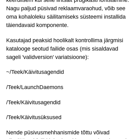
keerulisem kui selle lihtsalt prügikasti lohistamine.
Nagu paljud püsivad reklaamvaraohud, võib see
oma kohaloleku säilitamiseks süsteemi installida
täiendavaid komponente.
Kasutajad peaksid hoolikalt kontrollima järgmisi
katalooge seotud failide osas (mis sisaldavad
sageli 'validversion' variatsioone):
~/Teek/Käivitusagendid
/Teek/LaunchDaemons
/Teek/Käivitusagendid
/Teek/Käivitusüksused
Nende püsivusmehhanismide tõttu võivad