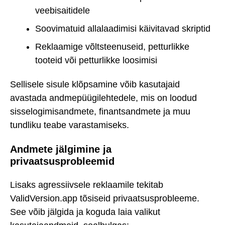
veebisaitidele
Soovimatuid allalaadimisi käivitavad skriptid
Reklaamige võltsteenuseid, petturlikke
tooteid või petturlikke loosimisi
Sellisele sisule klõpsamine võib kasutajaid
avastada andmepüügilehtedele, mis on loodud
sisselogimisandmete, finantsandmete ja muu
tundliku teabe varastamiseks.
Andmete jälgimine ja
privaatsusprobleemid
Lisaks agressiivsele reklaamile tekitab
ValidVersion.app tõsiseid privaatsusprobleeme.
See võib jälgida ja koguda laia valikut