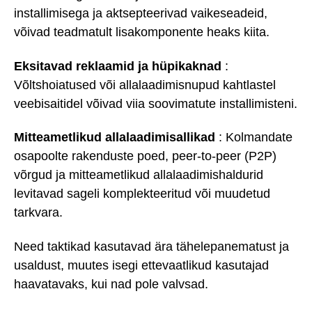
installimisega ja aktsepteerivad vaikeseadeid,
võivad teadmatult lisakomponente heaks kiita.
Eksitavad reklaamid ja hüpikaknad
:
Võltshoiatused või allalaadimisnupud kahtlastel
veebisaitidel võivad viia soovimatute installimisteni.
Mitteametlikud allalaadimisallikad
: Kolmandate
osapoolte rakenduste poed, peer-to-peer (P2P)
võrgud ja mitteametlikud allalaadimishaldurid
levitavad sageli komplekteeritud või muudetud
tarkvara.
Need taktikad kasutavad ära tähelepanematust ja
usaldust, muutes isegi ettevaatlikud kasutajad
haavatavaks, kui nad pole valvsad.