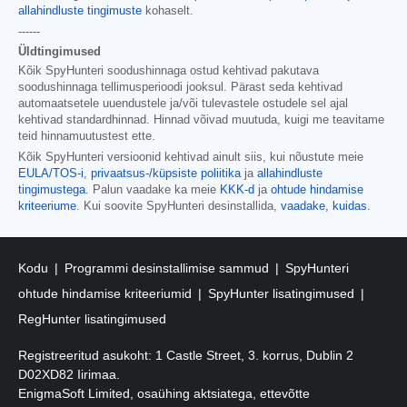
allahindluste tingimuste
kohaselt.
------
Üldtingimused
Kõik SpyHunteri soodushinnaga ostud kehtivad pakutava
soodushinnaga tellimusperioodi jooksul. Pärast seda kehtivad
automaatsetele uuendustele ja/või tulevastele ostudele sel ajal
kehtivad standardhinnad. Hinnad võivad muutuda, kuigi me teavitame
teid hinnamuutustest ette.
Kõik SpyHunteri versioonid kehtivad ainult siis, kui nõustute meie
EULA/TOS-i
,
privaatsus-/küpsiste poliitika
ja
allahindluste
tingimustega
. Palun vaadake ka meie
KKK-d
ja
ohtude hindamise
kriteeriume
. Kui soovite SpyHunteri desinstallida,
vaadake, kuidas
.
Kodu
Programmi desinstallimise sammud
SpyHunteri
ohtude hindamise kriteeriumid
SpyHunter lisatingimused
RegHunter lisatingimused
Registreeritud asukoht: 1 Castle Street, 3. korrus, Dublin 2
D02XD82 Iirimaa.
EnigmaSoft Limited, osaühing aktsiatega, ettevõtte