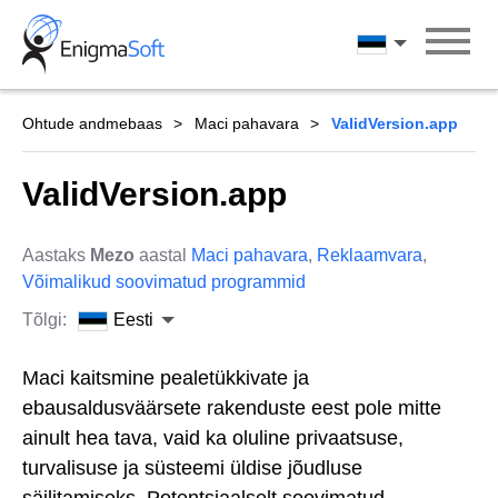
Skip
to
Eesti
content
Ohtude andmebaas
Maci pahavara
ValidVersion.app
ValidVersion.app
Aastaks
Mezo
aastal
Maci pahavara
,
Reklaamvara
,
Võimalikud soovimatud programmid
Tõlgi:
Eesti
Maci kaitsmine pealetükkivate ja
ebausaldusväärsete rakenduste eest pole mitte
ainult hea tava, vaid ka oluline privaatsuse,
turvalisuse ja süsteemi üldise jõudluse
säilitamiseks. Potentsiaalselt soovimatud