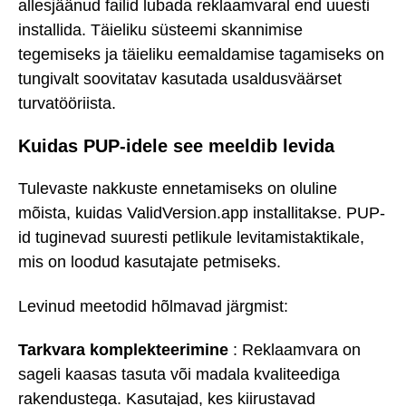
allesjäänud failid lubada reklaamvaral end uuesti
installida. Täieliku süsteemi skannimise
tegemiseks ja täieliku eemaldamise tagamiseks on
tungivalt soovitatav kasutada usaldusväärset
turvatööriista.
Kuidas PUP-idele see meeldib levida
Tulevaste nakkuste ennetamiseks on oluline
mõista, kuidas ValidVersion.app installitakse. PUP-
id tuginevad suuresti petlikule levitamistaktikale,
mis on loodud kasutajate petmiseks.
Levinud meetodid hõlmavad järgmist:
Tarkvara komplekteerimine
: Reklaamvara on
sageli kaasas tasuta või madala kvaliteediga
rakendustega. Kasutajad, kes kiirustavad