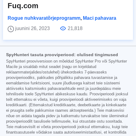
Fuq.com
Rogue nuhkvaratõrjeprogramm
,
Maci pahavara
juunini 26, 2023
21,818
SpyHunteri tasuta prooviperiood: olulised tingimused
SpyHunteri prooviversioon on mõeldud SpyHunter Pro või SpyHunter
Macile ja sisaldab mitut seadet (nagu on kirjeldatud
reklaammaterjalides/ostulehel) ühekordseks 7-päevaseks
prooviperioodiks, pakkudes põhjalikku pahavara tuvastamise ja
eemaldamise funktsiooni, suure jõudlusega kaitset teie süsteemi
aktiivseks kaitsmiseks pahavaraohtude eest ja juurdepääsu meie
tehnilisele toele SpyHunteri abikeskuse kaudu. Prooviperioodi jooksul
teilt ettemaksu ei võeta, kuigi prooviperioodi aktiveerimiseks on vaja
krediitkaarti. (Ettemakstud krediitkaarte, deebetkaarte ja kinkekaarte
ei pruugita selle pakkumise raames aktsepteerida.) Teie makseviisi
nõue on aidata tagada pidev ja katkematu turvakaitse teie üleminekul
prooviperioodilt tasulisele tellimusele, kui otsustate ostu sooritada.
Teie makseviisilt ei võeta prooviperioodi jooksul ettemaksu, kuigi teie
finantsasutusele võidakse saata autoriseerimistaotlusi, et kontrollida