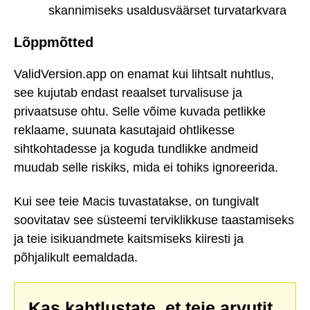
skannimiseks usaldusväärset turvatarkvara
Lõppmõtted
ValidVersion.app on enamat kui lihtsalt nuhtlus,
see kujutab endast reaalset turvalisuse ja
privaatsuse ohtu. Selle võime kuvada petlikke
reklaame, suunata kasutajaid ohtlikesse
sihtkohtadesse ja koguda tundlikke andmeid
muudab selle riskiks, mida ei tohiks ignoreerida.
Kui see teie Macis tuvastatakse, on tungivalt
soovitatav see süsteemi terviklikkuse taastamiseks
ja teie isikuandmete kaitsmiseks kiiresti ja
põhjalikult eemaldada.
Kas kahtlustate, et teie arvutit