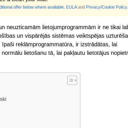
itional offer below where available.
EULA
and
Privacy/Cookie Policy
.
n neuzticamām lietojumprogrammām ir ne tikai la
rošības un vispārējās sistēmas veiktspējas uzturēša
paši reklāmprogrammatūra, ir izstrādātas, lai
ormālu lietošanu tā, lai pakļautu lietotājus nopie
ski