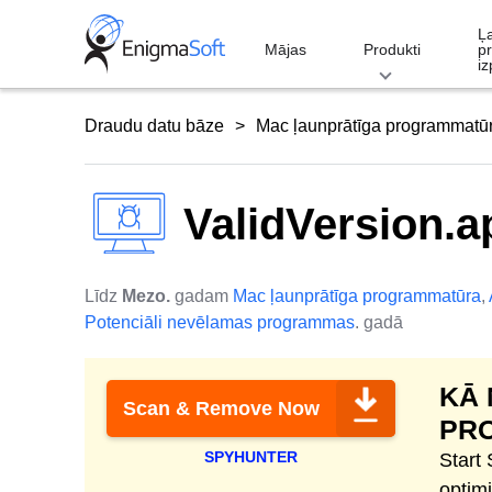
Skip
Ļ
to
Mājas
Produkti
p
iz
content
Draudu datu bāze
Mac ļaunprātīga programmatū
ValidVersion.a
Līdz
Mezo.
gadam
Mac ļaunprātīga programmatūra
,
Potenciāli nevēlamas programmas
. gadā
KĀ
Scan & Remove Now
PR
SPYHUNTER
Start
optim