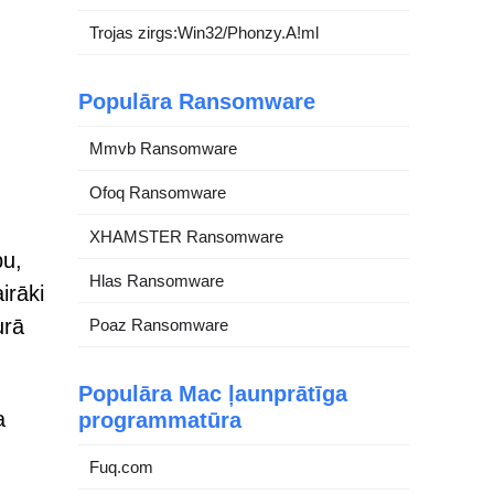
Trojas zirgs:Win32/Phonzy.A!ml
Populāra Ransomware
Mmvb Ransomware
Ofoq Ransomware
XHAMSTER Ransomware
pu,
Hlas Ransomware
irāki
urā
Poaz Ransomware
Populāra Mac ļaunprātīga
a
programmatūra
Fuq.com