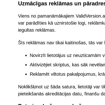
Uzmācīgas reklāmas un pāradresā
Viens no pamanāmākajiem ValidVersion.a
var parādīties kā uznirstošie logi, reklāmk
iegultas reklāmas.
Šīs reklāmas nav tikai kaitinošas, tās var
Novirzīt lietotājus uz neuzticamām 
Aktivizējiet skriptus, kas sāk nevēla
Reklamēt viltotus pakalpojumus, kr
Noklikšķinot uz šāda satura, lietotāji var
pieteikšanās akreditācijas datu, finanšu d