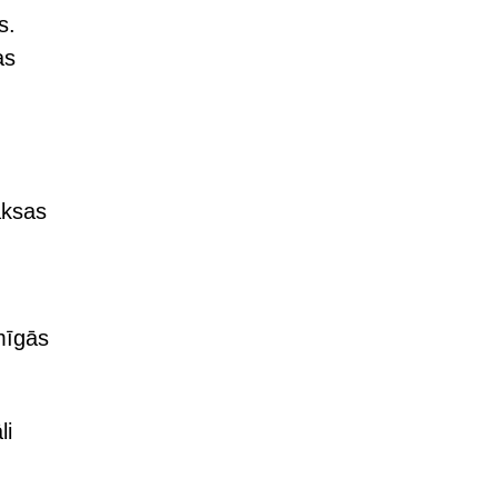
s.
as
aksas
mīgās
li