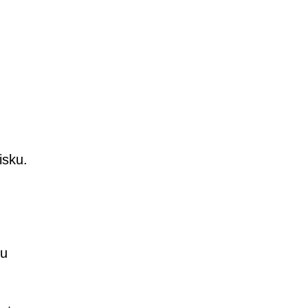
isku.
du