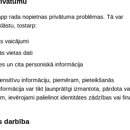
rivātumu
.app rada nopietnas privātuma problēmas. Tā var
lāstu, tostarp:
s vaicājumi
s vietas dati
ses un cita personiskā informācija
nsitīvu informāciju, piemēram, pieteikšanās
nformācija var tikt ļaunprātīgi izmantota, pārdota va
ievērojami palielinot identitātes zādzības vai fi
 darbība