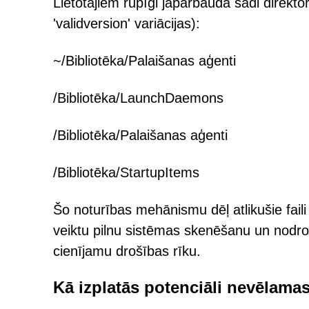
Lietotājiem rūpīgi jāpārbauda šādi direktoriji
'validversion' variācijas):
~/Bibliotēka/Palaišanas aģenti
/Bibliotēka/LaunchDaemons
/Bibliotēka/Palaišanas aģenti
/Bibliotēka/StartupItems
Šo noturības mehānismu dēļ atlikušie faili
veiktu pilnu sistēmas skenēšanu un nodro
cienījamu drošības rīku.
Kā izplatās potenciāli nevēlamas