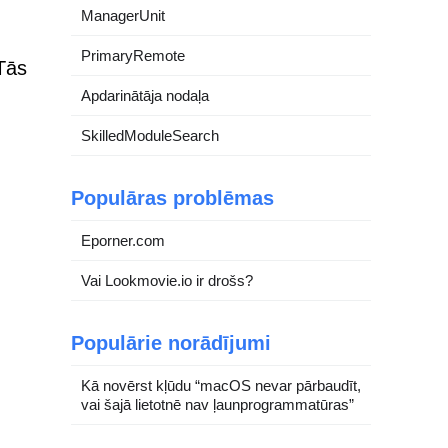
ManagerUnit
PrimaryRemote
Tās
Apdarinātāja nodaļa
SkilledModuleSearch
Populāras problēmas
Eporner.com
Vai Lookmovie.io ir drošs?
Populārie norādījumi
Kā novērst kļūdu “macOS nevar pārbaudīt,
vai šajā lietotnē nav ļaunprogrammatūras”