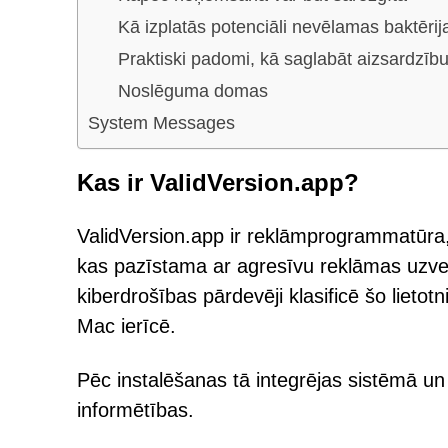
Kā izplatās potenciāli nevēlamas baktērij
Praktiski padomi, kā saglabāt aizsardzīb
Noslēguma domas
System Messages
Kas ir ValidVersion.app?
ValidVersion.app ir reklāmprogrammatūra, 
kas pazīstama ar agresīvu reklāmas uzv
kiberdrošības pārdevēji klasificē šo lietot
Mac ierīcē.
Pēc instalēšanas tā integrējas sistēmā un 
informētības.