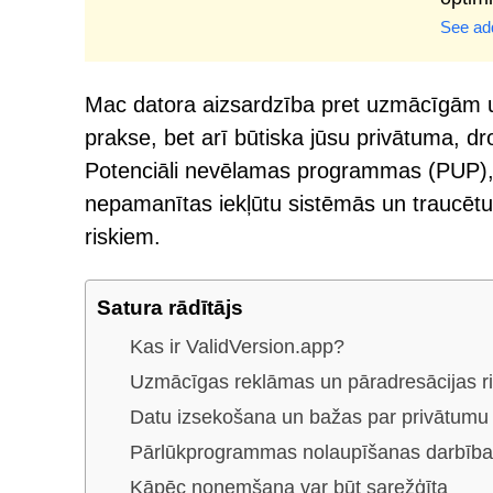
See add
Mac datora aizsardzība pret uzmācīgām u
prakse, bet arī būtiska jūsu privātuma, d
Potenciāli nevēlamas programmas (PUP), ī
nepamanītas iekļūtu sistēmās un traucētu n
riskiem.
Satura rādītājs
Kas ir ValidVersion.app?
Uzmācīgas reklāmas un pāradresācijas ri
Datu izsekošana un bažas par privātumu
Pārlūkprogrammas nolaupīšanas darbība
Kāpēc noņemšana var būt sarežģīta