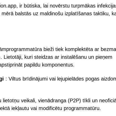
ion.app, ir būtiska, lai novērstu turpmākas infekcija
 mērā balstās uz maldinošu izplatīšanas taktiku, k
āmprogrammatūra bieži tiek komplektēta ar bezm
Lietotāji, kuri steidzas ar instalēšanu un pieņem
apstiprināt papildu komponentus.
gi
: Viltus brīdinājumi vai lejupielādes pogas aizdo
 lietotņu veikali, vienādranga (P2P) tīkli un neoficiā
plektā iekļautu vai modificētu programmatūru.