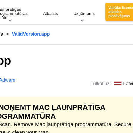
Vairāku licenč
aunprātīgas
atlaides
rogrammatūras
Atbalsts
Uzņēmums
piedāvājums
pēte
ra
ValidVersion.app
pp
Adware
,
Tulkot uz:
Latv
 NOŅEMT MAC ĻAUNPRĀTĪGA
OGRAMMATŪRA
 Scan. Remove Mac ļaunprātīga programmatūra. Secure,
ize & clean your Mac.