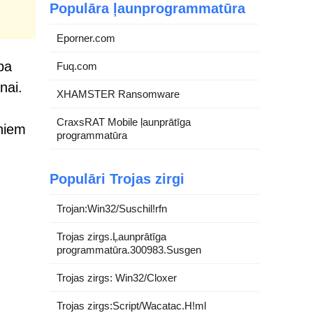
Populāra ļaunprogrammatūra
Eporner.com
ba
Fuq.com
nai.
XHAMSTER Ransomware
CraxsRAT Mobile ļaunprātīga
tniem
programmatūra
Populāri Trojas zirgi
Trojan:Win32/Suschil!rfn
Trojas zirgs.Ļaunprātīga
programmatūra.300983.Susgen
Trojas zirgs: Win32/Cloxer
Trojas zirgs:Script/Wacatac.H!ml