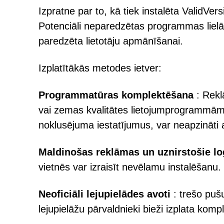
Izpratne par to, kā tiek instalēta ValidVers
Potenciāli neparedzētas programmas lielā
paredzēta lietotāju apmānīšanai.
Izplatītākās metodes ietver:
Programmatūras komplektēšana
: Rekl
vai zemas kvalitātes lietojumprogrammām. 
noklusējuma iestatījumus, var neapzināti 
Maldinošas reklāmas un uznirstošie lo
vietnēs var izraisīt nevēlamu instalēšanu.
Neoficiāli lejupielādes avoti
: trešo pušu
lejupielāžu pārvaldnieki bieži izplata kom