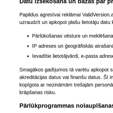
Datu izsekošana un bažas par p
Papildus agresīvai reklāmai ValidVersion
uzraudzīt un apkopot plašu lietotāju datu k
Pārlūkošanas vēsture un meklēšana
IP adreses un ģeogrāfiskās atrašanā
Ievadītie lietotājvārdi, e-pasta adre
Smagākos gadījumos tā varētu apkopot se
akreditācijas datus vai finanšu datus. Šī i
kopīgota ar nezināmām trešajām personām, 
krāpšanas risku.
Pārlūkprogrammas nolaupīšanas