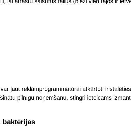
, lai atrastu saistītus failus (bieži vien tajos ir ietv
 var ļaut reklāmprogrammatūrai atkārtoti instalēties
šinātu pilnīgu noņemšanu, stingri ieteicams izmant
 baktērijas