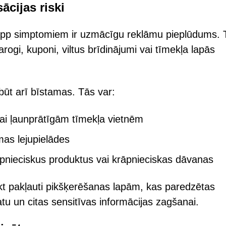
cijas riski
pp simptomiem ir uzmācīgu reklāmu pieplūdums. 
arogi, kuponi, viltus brīdinājumi vai tīmekļa lapās
 būt arī bīstamas. Tās var:
vai ļaunprātīgām tīmekļa vietnēm
mas lejupielādes
āpnieciskus produktus vai krāpnieciskas dāvanas
 tikt pakļauti pikšķerēšanas lapām, kas paredzētas
atu un citas sensitīvas informācijas zagšanai.