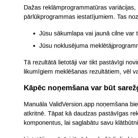
Dažas reklāmprogrammatūras variācijas, p
pārlūkprogrammas iestatījumiem. Tas no
Jūsu sākumlapa vai jaunā cilne var t
Jūsu noklusējuma meklētājprogramma 
Tā rezultātā lietotāji var tikt pastāvīgi n
likumīgiem meklēšanas rezultātiem, vēl vai
Kāpēc noņemšana var būt sarežģ
Manuāla ValidVersion.app noņemšana bieži 
atkritnē. Tāpat kā daudzas pastāvīgas re
komponentus, lai saglabātu savu klātbūtni