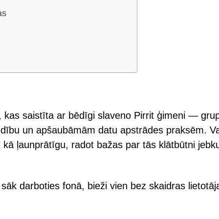
as
u
kas saistīta ar bēdīgi slaveno Pirrit ģimeni — gru
edību un apšaubāmām datu apstrādes praksēm. Va
ni kā ļaunprātīgu, radot bažas par tās klātbūtni jebk
sāk darboties fonā, bieži vien bez skaidras lietotāj