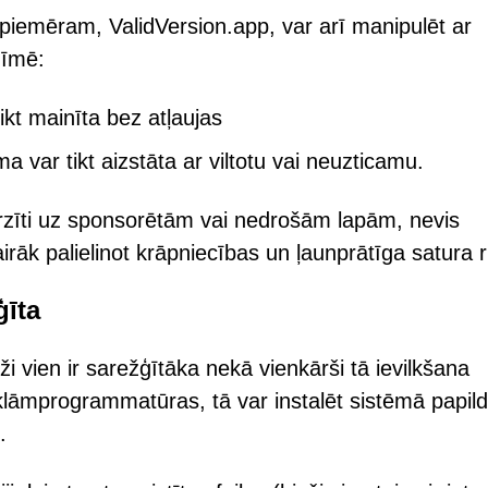
iemēram, ValidVersion.app, var arī manipulēt ar
zīmē:
ikt mainīta bez atļaujas
var tikt aizstāta ar viltotu vai neuzticamu.
ovirzīti uz sponsorētām vai nedrošām lapām, nevis
rāk palielinot krāpniecības un ļaunprātīga satura r
īta
vien ir sarežģītāka nekā vienkārši tā ievilkšana
klāmprogrammatūras, tā var instalēt sistēmā papil
.