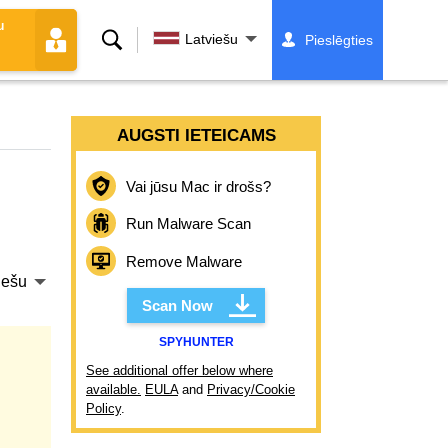
u
Meklēt
Latviešu
Pieslēgties
AUGSTI IETEICAMS
Vai jūsu Mac ir drošs?
Run Malware Scan
Remove Malware
iešu
Scan Now
SPYHUNTER
See additional offer below where
available.
EULA
and
Privacy/Cookie
Policy
.