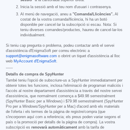
sessió"
a la cantonada superior dreta.
Inicia la sessió amb el teu nom d'usuari i contrasenya.
Al menú de navegació, aneu a
"Comanda/Llicències".
Al
costat de la vostra comanda/llicència, hi ha un botó
disponible per cancel·lar la subscripció si escau. Nota: Si
teniu diverses comandes/productes, haureu de cancel·lar-los
individualment.
Si teniu cap pregunta o problema, podeu contactar amb el servei
d'assistència d'EnigmaSoft per correu electrònic a
support@enigmasoftware.com
o obrint un tiquet d'assistència al lloc
web
MyAccount d'EnigmaSoft
.
------
Detalls de compra de SpyHunter
També teniu l'opció de subscriure-us a SpyHunter immediatament per
obtenir totes les funcions, inclosa l'eliminació de programari maliciós i
l'accés al nostre departament d'assistència a través del nostre servei
d'assistència, que normalment comença a
$49.98
semestralment
(SpyHunter Basic per a Windows) i
$79.98
semestralment (SpyHunter
Pro per a Windows/SpyHunter per a Mac) d'acord amb els materials
de l'oferta i els termes de la pàgina de registre/compra (que
s'incorporen aquí com a referència; els preus poden variar segons el
país o la promoció per detalls de la pàgina de compra). La vostra
subscripció es
renovarà automàticament
amb la tarifa de