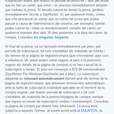
EnigmaSoft abans que finalitzi el període de prova de 7 dies per evitar
que es faci un càrrec que venci i es processi immediatament després
que caduqui la prova. Si decidiu cancel·lar durant la prova, perdreu
immediatament l'accés a SpyHunter. Si, per qualsevol motiu, creieu
que s'ha processat un càrrec que no volíeu fer (cosa que podria
passar a causa de l'administració del sistema, per exemple), també
podeu cancel·lar i rebre un reemborsament complet del càrrec en
qualsevol moment dins dels 30 dies posteriors a la data del càrrec de
compra. Consulteu
les preguntes freqüents
.
Al final de la prova, se us facturarà immediatament pel preu i pel
període de subscripció, tal com s'estableix als materials de l'oferta i
als termes de la pàgina de registre/compra (que s'incorporen aquí com
a referència; els preus poden variar segons el país o la promoció
segons els detalls de la pàgina de compra) si no heu cancel·lat la
subscripció a temps. El preu sol començar a
$79.98
semestralment
(SpyHunter Pro Windows/SpyHunter per a Mac). La subscripció
adquirida es
renovarà automàticament
d'acord amb els termes de la
pàgina de registre/compra, que preveuen renovacions automàtiques
amb la tarifa de subscripció estàndard aplicable en el moment de la
compra original i pel mateix període de subscripció o tal com
s'estableix als materials de la promoció/pàgina de compra, sempre
que sigueu un usuari de subscripció continu i ininterromput. Consulteu
la pàgina de compra per obtenir més informació. La prova està
subjecta a aquests Termes, al vostre acord amb
el EULA/TOS
,
la