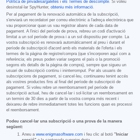
Política de privadesa/galetes
i
els Termes de descompte
. Si voleu
desinstal·lar SpyHunter,
obteniu més informació
.
Per al pagament de la renovació automàtica de la subscripció,
s'enviarà un recordatori per correu electrònic a l'adreça electrònica que
vau proporcionar quan us vau registrar abans de cada data de
pagament. A l'inici del període de prova, rebreu un codi d'activació
limitat a un sol període de prova i a un sol dispositiu per compte. La
vostra subscripció es renovarà automàticament al preu i durant el
període de subscripció d'acord amb els materials de l'oferta i els
termes de la pàgina de registre/compra (que s'incorporen aquí com a
referència; els preus poden variar segons el país o la promoció
segons els detalls de la pàgina de compra), sempre que sigueu un
usuari de subscripció continu i ininterromput. Per als usuaris de
subscripcions de pagament, si cancel·leu, continuareu tenint accés
als vostres productes fins al final del període de subscripció de
pagament. Si voleu rebre un reemborsament pel període de
subscripció actual, heu de cancel·lar i sol·licitar un reemborsament en
un termini de 30 dies a partir de la vostra compra més recent i
deixareu de rebre immediatament totes les funcions quan es processi
el reemborsament.
Podeu cancel·lar una subscripció o una prova de la manera
següent:
Aneu a
www.enigmasoftware.com
i feu clic al botó
"Iniciar