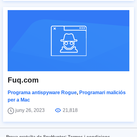
Fuq.com
Programa antispyware Rogue
,
Programari maliciós
per a Mac
juny 26, 2023
21,818
Prova gratuïta de SpyHunter: Termes i condicions