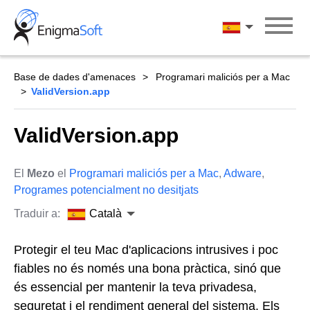
Skip
to
Català
content
Base de dades d'amenaces
Programari maliciós per a Mac
ValidVersion.app
ValidVersion.app
El
Mezo
el
Programari maliciós per a Mac
,
Adware
,
Programes potencialment no desitjats
Traduir a:
Català
Protegir el teu Mac d'aplicacions intrusives i poc
fiables no és només una bona pràctica, sinó que
és essencial per mantenir la teva privadesa,
seguretat i el rendiment general del sistema. Els