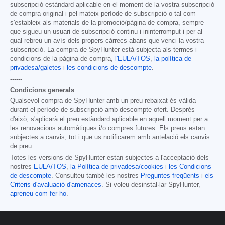
subscripció estàndard aplicable en el moment de la vostra subscripció
de compra original i pel mateix període de subscripció o tal com
s'estableix als materials de la promoció/pàgina de compra, sempre
que sigueu un usuari de subscripció continu i ininterromput i per al
qual rebreu un avís dels propers càrrecs abans que venci la vostra
subscripció. La compra de SpyHunter està subjecta als termes i
condicions de la pàgina de compra,
l'EULA/TOS
,
la política de
privadesa/galetes
i
les condicions de descompte
.
------
Condicions generals
Qualsevol compra de SpyHunter amb un preu rebaixat és vàlida
durant el període de subscripció amb descompte ofert. Després
d'això, s'aplicarà el preu estàndard aplicable en aquell moment per a
les renovacions automàtiques i/o compres futures. Els preus estan
subjectes a canvis, tot i que us notificarem amb antelació els canvis
de preu.
Totes les versions de SpyHunter estan subjectes a l'acceptació dels
nostres
EULA/TOS
,
la Política de privadesa/cookies
i
les Condicions
de descompte
. Consulteu també les nostres
Preguntes freqüents
i
els
Criteris d'avaluació d'amenaces
. Si voleu desinstal·lar SpyHunter,
apreneu com fer-ho
.