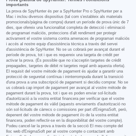
importants
La prova de SpyHunter és per a SpyHunter Pro o SpyHunter per a
Mac i inclou diversos dispositius (tal com s'estableix als materials
promocionals/pàgina de compra) durant un període de prova únic de 7
dies, que ofereix una funcionalitat completa de detecció i eliminació
de programari maliciós, proteccions d'alt rendiment per protegir
activament el vostre sistema contra amenaces de programari maliciós
i accés al nostre equip d'assistència tècnica a través del servei
d'assistència de SpyHunter. No se us cobrarà per avançat durant el
període de prova, tot i que es requereix una targeta de crèdit per
activar la prova. (És possible que no s'acceptin targetes de crèdit
prepagades, targetes de dèbit ni targetes regal amb aquesta oferta).
El requisit del vostre mètode de pagament és ajudar a garantir una
protecció de seguretat contínua i ininterrompuda durant la transició
d'una prova a una subscripció de pagament si decidiu comprar. No se
us cobrarà cap import de pagament per avançat al vostre mètode de
pagament durant la prova, tot i que es poden enviar sol·licituds
d'autorització a la vostra entitat financera per verificar que el vostre
mètode de pagament és vàlid (aquests enviaments d'autorització no
són sol·licituds de càrrecs o comissions per part d'EnigmaSoft, però,
depenent del vostre mètode de pagament i/o de la vostra entitat
financera, poden reflectir-se en la disponibilitat del vostre compte).
Podeu cancel·lar la prova a través de la secció El meu compte del
lloc web d'EnigmaSoft per al vostre compte o contactant amb