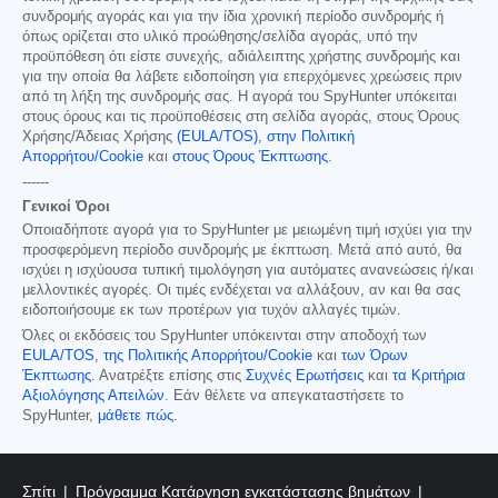
συνδρομής αγοράς και για την ίδια χρονική περίοδο συνδρομής ή
όπως ορίζεται στο υλικό προώθησης/σελίδα αγοράς, υπό την
προϋπόθεση ότι είστε συνεχής, αδιάλειπτης χρήστης συνδρομής και
για την οποία θα λάβετε ειδοποίηση για επερχόμενες χρεώσεις πριν
από τη λήξη της συνδρομής σας. Η αγορά του SpyHunter υπόκειται
στους όρους και τις προϋποθέσεις στη σελίδα αγοράς, στους Όρους
Χρήσης/Άδειας Χρήσης
(EULA/TOS)
,
στην Πολιτική
Απορρήτου/Cookie
και
στους Όρους Έκπτωσης
.
------
Γενικοί Όροι
Οποιαδήποτε αγορά για το SpyHunter με μειωμένη τιμή ισχύει για την
προσφερόμενη περίοδο συνδρομής με έκπτωση. Μετά από αυτό, θα
ισχύει η ισχύουσα τυπική τιμολόγηση για αυτόματες ανανεώσεις ή/και
μελλοντικές αγορές. Οι τιμές ενδέχεται να αλλάξουν, αν και θα σας
ειδοποιήσουμε εκ των προτέρων για τυχόν αλλαγές τιμών.
Όλες οι εκδόσεις του SpyHunter υπόκεινται στην αποδοχή των
EULA/TOS
,
της Πολιτικής Απορρήτου/Cookie
και
των Όρων
Έκπτωσης
. Ανατρέξτε επίσης στις
Συχνές Ερωτήσεις
και
τα Κριτήρια
Αξιολόγησης Απειλών
. Εάν θέλετε να απεγκαταστήσετε το
SpyHunter,
μάθετε πώς
.
Σπίτι
Πρόγραμμα Κατάργηση εγκατάστασης βημάτων