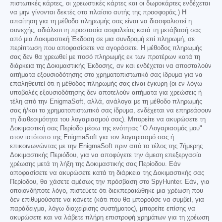
πιστωτικές κάρτες, οι χρεωστικές κάρτες και οι δωροκάρτες ενδέχεται
να μην γίνονται δεκτές στο πλαίσιο αυτής της προσφοράς.) Η
απαίτηση για τη μέθοδο πληρωμής σας είναι να διασφαλιστεί η
συνεχής, αδιάλειπτη προστασία ασφαλείας κατά τη μετάβασή σας
από μια Δοκιμαστική Έκδοση σε μια συνδρομή επί πληρωμή, σε
περίπτωση που αποφασίσετε να αγοράσετε. Η μέθοδος πληρωμής
σας δεν θα χρεωθεί με ποσό πληρωμής εκ των προτέρων κατά τη
διάρκεια της Δοκιμαστικής Έκδοσης, αν και ενδέχεται να αποσταλούν
αιτήματα εξουσιοδότησης στο χρηματοπιστωτικό σας ίδρυμα για να
επαληθευτεί ότι η μέθοδος πληρωμής σας είναι έγκυρη (οι εν λόγω
υποβολές εξουσιοδότησης δεν αποτελούν αιτήματα για χρεώσεις ή
τέλη από την EnigmaSoft, αλλά, ανάλογα με τη μέθοδο πληρωμής
σας ή/και το χρηματοπιστωτικό σας ίδρυμα, ενδέχεται να επηρεάσουν
τη διαθεσιμότητα του λογαριασμού σας). Μπορείτε να ακυρώσετε τη
Δοκιμαστική σας Περίοδο μέσω της ενότητας "Ο Λογαριασμός μου"
στον ιστότοπο της EnigmaSoft για τον λογαριασμό σας ή
επικοινωνώντας με την EnigmaSoft πριν από το τέλος της 7ήμερης
Δοκιμαστικής Περιόδου, για να αποφύγετε την άμεση επεξεργασία
χρέωσης μετά τη λήξη της Δοκιμαστικής σας Περίοδου. Εάν
αποφασίσετε να ακυρώσετε κατά τη διάρκεια της Δοκιμαστικής σας
Περίοδου, θα χάσετε αμέσως την πρόσβαση στο SpyHunter. Εάν, για
οποιονδήποτε λόγο, πιστεύετε ότι διεκπεραιώθηκε μια χρέωση που
δεν επιθυμούσατε να κάνετε (κάτι που θα μπορούσε να συμβεί, για
παράδειγμα, λόγω διαχείρισης συστήματος), μπορείτε επίσης να
ακυρώσετε και να λάβετε πλήρη επιστροφή χρημάτων για τη χρέωση