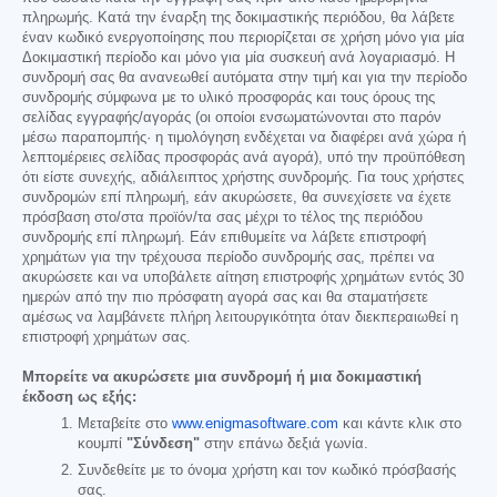
πληρωμής. Κατά την έναρξη της δοκιμαστικής περιόδου, θα λάβετε
έναν κωδικό ενεργοποίησης που περιορίζεται σε χρήση μόνο για μία
Δοκιμαστική περίοδο και μόνο για μία συσκευή ανά λογαριασμό. Η
συνδρομή σας θα ανανεωθεί αυτόματα στην τιμή και για την περίοδο
συνδρομής σύμφωνα με το υλικό προσφοράς και τους όρους της
σελίδας εγγραφής/αγοράς (οι οποίοι ενσωματώνονται στο παρόν
μέσω παραπομπής· η τιμολόγηση ενδέχεται να διαφέρει ανά χώρα ή
λεπτομέρειες σελίδας προσφοράς ανά αγορά), υπό την προϋπόθεση
ότι είστε συνεχής, αδιάλειπτος χρήστης συνδρομής. Για τους χρήστες
συνδρομών επί πληρωμή, εάν ακυρώσετε, θα συνεχίσετε να έχετε
πρόσβαση στο/στα προϊόν/τα σας μέχρι το τέλος της περιόδου
συνδρομής επί πληρωμή. Εάν επιθυμείτε να λάβετε επιστροφή
χρημάτων για την τρέχουσα περίοδο συνδρομής σας, πρέπει να
ακυρώσετε και να υποβάλετε αίτηση επιστροφής χρημάτων εντός 30
ημερών από την πιο πρόσφατη αγορά σας και θα σταματήσετε
αμέσως να λαμβάνετε πλήρη λειτουργικότητα όταν διεκπεραιωθεί η
επιστροφή χρημάτων σας.
Μπορείτε να ακυρώσετε μια συνδρομή ή μια δοκιμαστική
έκδοση ως εξής:
Μεταβείτε στο
www.enigmasoftware.com
και κάντε κλικ στο
κουμπί
"Σύνδεση"
στην επάνω δεξιά γωνία.
Συνδεθείτε με το όνομα χρήστη και τον κωδικό πρόσβασής
σας.