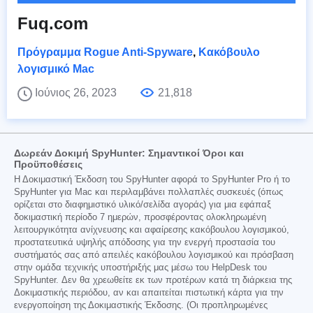
Fuq.com
Πρόγραμμα Rogue Anti-Spyware
,
Κακόβουλο
λογισμικό Mac
Ιούνιος 26, 2023
21,818
Δωρεάν Δοκιμή SpyHunter: Σημαντικοί Όροι και
Προϋποθέσεις
Η Δοκιμαστική Έκδοση του SpyHunter αφορά το SpyHunter Pro ή το
SpyHunter για Mac και περιλαμβάνει πολλαπλές συσκευές (όπως
ορίζεται στο διαφημιστικό υλικό/σελίδα αγοράς) για μια εφάπαξ
δοκιμαστική περίοδο 7 ημερών, προσφέροντας ολοκληρωμένη
λειτουργικότητα ανίχνευσης και αφαίρεσης κακόβουλου λογισμικού,
προστατευτικά υψηλής απόδοσης για την ενεργή προστασία του
συστήματός σας από απειλές κακόβουλου λογισμικού και πρόσβαση
στην ομάδα τεχνικής υποστήριξής μας μέσω του HelpDesk του
SpyHunter. Δεν θα χρεωθείτε εκ των προτέρων κατά τη διάρκεια της
Δοκιμαστικής περιόδου, αν και απαιτείται πιστωτική κάρτα για την
ενεργοποίηση της Δοκιμαστικής Έκδοσης. (Οι προπληρωμένες