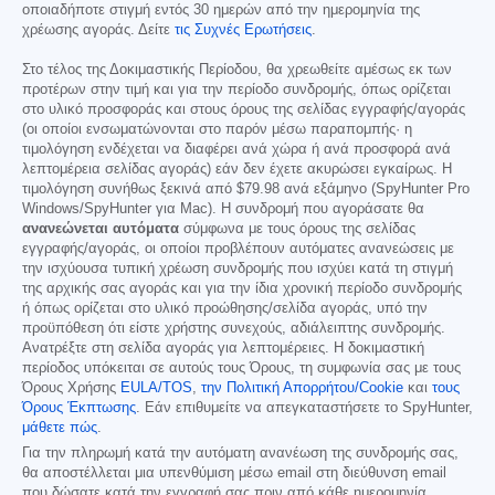
οποιαδήποτε στιγμή εντός 30 ημερών από την ημερομηνία της
χρέωσης αγοράς. Δείτε
τις Συχνές Ερωτήσεις
.
Στο τέλος της Δοκιμαστικής Περίοδου, θα χρεωθείτε αμέσως εκ των
προτέρων στην τιμή και για την περίοδο συνδρομής, όπως ορίζεται
στο υλικό προσφοράς και στους όρους της σελίδας εγγραφής/αγοράς
(οι οποίοι ενσωματώνονται στο παρόν μέσω παραπομπής· η
τιμολόγηση ενδέχεται να διαφέρει ανά χώρα ή ανά προσφορά ανά
λεπτομέρεια σελίδας αγοράς) εάν δεν έχετε ακυρώσει εγκαίρως. Η
τιμολόγηση συνήθως ξεκινά από
$79.98
ανά εξάμηνο (SpyHunter Pro
Windows/SpyHunter για Mac). Η συνδρομή που αγοράσατε θα
ανανεώνεται αυτόματα
σύμφωνα με τους όρους της σελίδας
εγγραφής/αγοράς, οι οποίοι προβλέπουν αυτόματες ανανεώσεις με
την ισχύουσα τυπική χρέωση συνδρομής που ισχύει κατά τη στιγμή
της αρχικής σας αγοράς και για την ίδια χρονική περίοδο συνδρομής
ή όπως ορίζεται στο υλικό προώθησης/σελίδα αγοράς, υπό την
προϋπόθεση ότι είστε χρήστης συνεχούς, αδιάλειπτης συνδρομής.
Ανατρέξτε στη σελίδα αγοράς για λεπτομέρειες. Η δοκιμαστική
περίοδος υπόκειται σε αυτούς τους Όρους, τη συμφωνία σας με τους
Όρους Χρήσης
EULA/TOS
,
την Πολιτική Απορρήτου/Cookie
και
τους
Όρους Έκπτωσης
. Εάν επιθυμείτε να απεγκαταστήσετε το SpyHunter,
μάθετε πώς
.
Για την πληρωμή κατά την αυτόματη ανανέωση της συνδρομής σας,
θα αποστέλλεται μια υπενθύμιση μέσω email στη διεύθυνση email
που δώσατε κατά την εγγραφή σας πριν από κάθε ημερομηνία