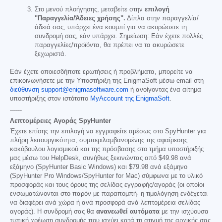
Στο μενού πλοήγησης, μεταβείτε στην
επιλογή
"Παραγγελία/Άδειες χρήσης".
Δίπλα στην παραγγελία/
άδειά σας, υπάρχει ένα κουμπί για να ακυρώσετε τη
συνδρομή σας, εάν υπάρχει. Σημείωση: Εάν έχετε πολλές
παραγγελίες/προϊόντα, θα πρέπει να τα ακυρώσετε
ξεχωριστά.
Εάν έχετε οποιεσδήποτε ερωτήσεις ή προβλήματα, μπορείτε να
επικοινωνήσετε με την Υποστήριξη της EnigmaSoft μέσω email στη
διεύθυνση support@enigmasoftware.com
ή ανοίγοντας ένα αίτημα
υποστήριξης στον ιστότοπο
MyAccount της EnigmaSoft
.
------
Λεπτομέρειες Αγοράς SpyHunter
Έχετε επίσης την επιλογή να εγγραφείτε αμέσως στο SpyHunter για
πλήρη λειτουργικότητα, συμπεριλαμβανομένης της αφαίρεσης
κακόβουλου λογισμικού και της πρόσβασης στο τμήμα υποστήριξής
μας μέσω του HelpDesk, συνήθως ξεκινώντας από
$49.98
ανά
εξάμηνο (SpyHunter Basic Windows) και
$79.98
ανά εξάμηνο
(SpyHunter Pro Windows/SpyHunter for Mac) σύμφωνα με το υλικό
προσφοράς και τους όρους της σελίδας εγγραφής/αγοράς (οι οποίοι
ενσωματώνονται στο παρόν με παραπομπή· η τιμολόγηση ενδέχεται
να διαφέρει ανά χώρα ή ανά προσφορά ανά λεπτομέρεια σελίδας
αγοράς). Η συνδρομή σας θα
ανανεωθεί αυτόματα
με την ισχύουσα
τυπική χρέωση συνδρομής που ισχύει κατά τη στιγμή της αρχικής σας