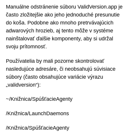
Manuálne odstránenie súboru ValidVersion.app je
často zložitejšie ako jeho jednoduché presunutie
do koša. Podobne ako mnoho pretrvávajúcich
adwarových hrozieb, aj tento môže v systéme
nainštalovať ďalšie komponenty, aby si udržal
svoju prítomnosť.
Používatelia by mali pozorne skontrolovať
nasledujúce adresáre, či neobsahujú súvisiace
súbory (často obsahujúce variácie výrazu
„validversion“):
~/Knižnica/SpúšťacieAgenty
/Knižnica/LaunchDaemons
/Knižnica/SpúšťacieAgenty