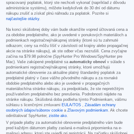
spracovaný poplatok, ktorý ste nechceli vykonať (napríklad z dôvodu
administrácie systému), môžete kedykoľvek do 30 dní od dátumu
nákupu zrušiť a získať plnú náhradu za poplatok. Pozrite si
najčastejšie otázky
.
Na konci skúšobnej doby vám bude okamžite vopred účtovaná cena a
za obdobie predplatného, ako je uvedené v ponukových materiáloch a
podmienkach registračnej/nákupnej stránky (ktoré sú tu zahrnuté
odkazom; ceny sa môžu líšiť v závislosti od krajiny alebo propagačnej
akcie na stránke nákupu), ak ste odber včas nezrušili. Cena zvyčajne
začína na
$79.98
polročne (SpyHunter Pro Windows/SpyHunter pre
Mac). Vaše zakúpené predplatné sa
automaticky obnoví
v súlade s
podmienkami registračnej/nákupnej stránky, ktoré umožňujú
automatické obnovenie za aktuálne platný štandardný poplatok za
predplatné platný v čase vášho pôvodného nákupu a za rovnaké
obdobie predplatného alebo ako je uvedené v propagačných
materiáloch/na stránke nákupu, za predpokladu, že ste nepretržitým
používateľom predplatného bez prerušenia. Podrobnosti nájdete na
stránke nákupu. Skúšobná doba podlieha týmto Podmienkam, vášmu
súhlasu s licenčnými zmluvami
EULA/TOS
,
Zásadám ochrany
osobných údajov/súborov cookie
a
Zľavovým podmienkam
. Ak chcete
odinštalovať SpyHunter,
zistite ako
.
V prípade platby za automatické obnovenie predplatného vám bude
pred každým dátumom platby zaslaná e-mailová pripomienka na e-
mailovú adresu, ktorú ste uviedli pri registrácii. Na začiatku skúšobnej