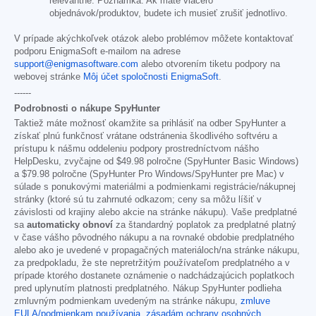
relevantné. Poznámka: Ak máte viacero
objednávok/produktov, budete ich musieť zrušiť jednotlivo.
V prípade akýchkoľvek otázok alebo problémov môžete kontaktovať
podporu EnigmaSoft e-mailom na adrese
support@enigmasoftware.com
alebo otvorením tiketu podpory na
webovej stránke
Môj účet spoločnosti EnigmaSoft
.
------
Podrobnosti o nákupe SpyHunter
Taktiež máte možnosť okamžite sa prihlásiť na odber SpyHunter a
získať plnú funkčnosť vrátane odstránenia škodlivého softvéru a
prístupu k nášmu oddeleniu podpory prostredníctvom nášho
HelpDesku, zvyčajne od
$49.98
polročne (SpyHunter Basic Windows)
a
$79.98
polročne (SpyHunter Pro Windows/SpyHunter pre Mac) v
súlade s ponukovými materiálmi a podmienkami registrácie/nákupnej
stránky (ktoré sú tu zahrnuté odkazom; ceny sa môžu líšiť v
závislosti od krajiny alebo akcie na stránke nákupu). Vaše predplatné
sa
automaticky obnoví
za štandardný poplatok za predplatné platný
v čase vášho pôvodného nákupu a na rovnaké obdobie predplatného
alebo ako je uvedené v propagačných materiáloch/na stránke nákupu,
za predpokladu, že ste nepretržitým používateľom predplatného a v
prípade ktorého dostanete oznámenie o nadchádzajúcich poplatkoch
pred uplynutím platnosti predplatného. Nákup SpyHunter podlieha
zmluvným podmienkam uvedeným na stránke nákupu,
zmluve
EULA/podmienkam používania
,
zásadám ochrany osobných