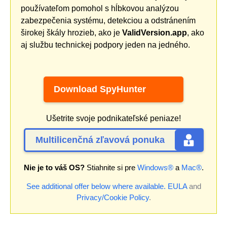
používateľom pomohol s hĺbkovou analýzou
zabezpečenia systému, detekciou a odstránením
širokej škály hrozieb, ako je
ValidVersion.app
, ako
aj službu technickej podpory jeden na jedného.
Download SpyHunter
Ušetrite svoje podnikateľské peniaze!
Multilicenčná zľavová ponuka
Nie je to váš OS?
Stiahnite si pre
Windows®
a
Mac®
.
See additional offer below where available.
EULA
and
Privacy/Cookie Policy
.