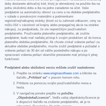
doby dostanete aktivačný kód, ktorý je obmedzený na použitie iba na
jednu skúšobnú dobu a iba na jedno zariadenie na účet. Vaše
predplatné sa automaticky obnoví za cenu a na obdobie predplatného
v súlade s ponukovými materiálmi a podmienkami
registračnej/nákupnej stránky (ktoré sú tu zahrnuté odkazom; ceny sa
môžu líšiť v závislosti od krajiny alebo propagačnej akcie na stránke
nákupu), za predpokladu, že ste nepretržitým používateľom
predplatného. Používatelia plateného predplatného, ak zrušíte
predplatné, budú mať naďalej prístup k svojim produktom až do konca
plateného obdobia predplatného. Ak chcete získať vrátenie peňazí za
aktuálne obdobie predplatného, musíte zrušiť predplatné a požiadať o
vrátenie peňazí do 30 dní od vášho posledného nákupu a po
spracovaní vrátenia peňazí okamžite prestanete mať prístup k plnej
funkčnosti.
Predplatné alebo skúšobnú verziu môžete zrušiť nasledovne:
Prejdite na stránku
www.enigmasoftware.com
a kliknite na
tlačidlo
„Prihlásiť sa“
v pravom hornom rohu.
Prihláste sa pomocou svojho používateľského mena a
hesla.
V navigačnej ponuke prejdite na
položku
„Objednávka/Licencie“.
Vedľa vašej objednávky/licencie je
k dispozícii tlačidlo na zrušenie predplatného, ak je to