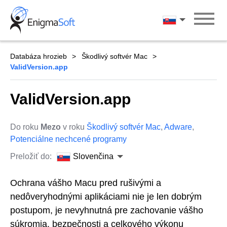
Skip
to
Slovenčina
content
Databáza hrozieb
Škodlivý softvér Mac
ValidVersion.app
ValidVersion.app
Do roku
Mezo
v roku
Škodlivý softvér Mac
,
Adware
,
Potenciálne nechcené programy
Preložiť do:
Slovenčina
Ochrana vášho Macu pred rušivými a
nedôveryhodnými aplikáciami nie je len dobrým
postupom, je nevyhnutná pre zachovanie vášho
súkromia, bezpečnosti a celkového výkonu