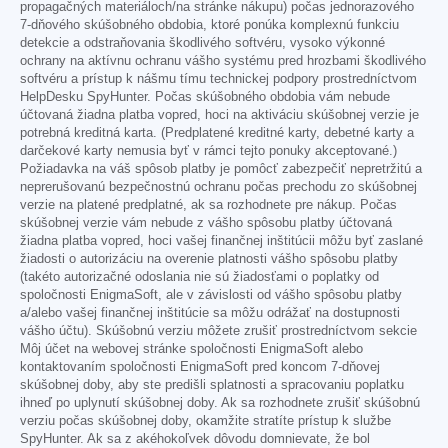
propagačných materiáloch/na stránke nákupu) počas jednorazového
7-dňového skúšobného obdobia, ktoré ponúka komplexnú funkciu
detekcie a odstraňovania škodlivého softvéru, vysoko výkonné
ochrany na aktívnu ochranu vášho systému pred hrozbami škodlivého
softvéru a prístup k nášmu tímu technickej podpory prostredníctvom
HelpDesku SpyHunter. Počas skúšobného obdobia vám nebude
účtovaná žiadna platba vopred, hoci na aktiváciu skúšobnej verzie je
potrebná kreditná karta. (Predplatené kreditné karty, debetné karty a
darčekové karty nemusia byť v rámci tejto ponuky akceptované.)
Požiadavka na váš spôsob platby je pomôcť zabezpečiť nepretržitú a
neprerušovanú bezpečnostnú ochranu počas prechodu zo skúšobnej
verzie na platené predplatné, ak sa rozhodnete pre nákup. Počas
skúšobnej verzie vám nebude z vášho spôsobu platby účtovaná
žiadna platba vopred, hoci vašej finančnej inštitúcii môžu byť zaslané
žiadosti o autorizáciu na overenie platnosti vášho spôsobu platby
(takéto autorizačné odoslania nie sú žiadosťami o poplatky od
spoločnosti EnigmaSoft, ale v závislosti od vášho spôsobu platby
a/alebo vašej finančnej inštitúcie sa môžu odrážať na dostupnosti
vášho účtu). Skúšobnú verziu môžete zrušiť prostredníctvom sekcie
Môj účet na webovej stránke spoločnosti EnigmaSoft alebo
kontaktovaním spoločnosti EnigmaSoft pred koncom 7-dňovej
skúšobnej doby, aby ste predišli splatnosti a spracovaniu poplatku
ihneď po uplynutí skúšobnej doby. Ak sa rozhodnete zrušiť skúšobnú
verziu počas skúšobnej doby, okamžite stratíte prístup k službe
SpyHunter. Ak sa z akéhokoľvek dôvodu domnievate, že bol