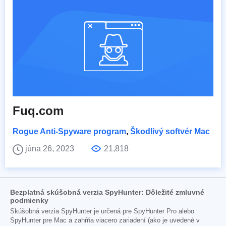
Fuq.com
Rogue Anti-Spyware program
,
Škodlivý softvér Mac
júna 26, 2023
21,818
Bezplatná skúšobná verzia SpyHunter: Dôležité zmluvné
podmienky
Skúšobná verzia SpyHunter je určená pre SpyHunter Pro alebo
SpyHunter pre Mac a zahŕňa viacero zariadení (ako je uvedené v