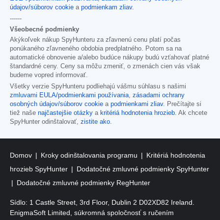
údajov/súborov cookie
a
podmienkam zliav
.
------
Všeobecné podmienky
Akýkoľvek nákup SpyHunteru za zľavnenú cenu platí počas
ponúkaného zľavneného obdobia predplatného. Potom sa na
automatické obnovenie a/alebo budúce nákupy budú vzťahovať platné
štandardné ceny. Ceny sa môžu zmeniť, o zmenách cien vás však
budeme vopred informovať.
Všetky verzie SpyHunteru podliehajú vášmu súhlasu s našimi
zmluvami EULA/podmienkami používania
,
zásadami ochrany
osobných údajov/súborov cookie
a
podmienkami zliav
. Prečítajte si
tiež naše
najčastejšie otázky
a
kritériá hodnotenia hrozieb
. Ak chcete
SpyHunter odinštalovať,
zistite ako
.
Domov
Kroky odinštalovania programu
Kritériá hodnotenia
hrozieb SpyHunter
Dodatočné zmluvné podmienky SpyHunter
Dodatočné zmluvné podmienky RegHunter
Sídlo: 1 Castle Street, 3rd Floor, Dublin 2 D02XD82 Ireland.
EnigmaSoft Limited, súkromná spoločnosť s ručením