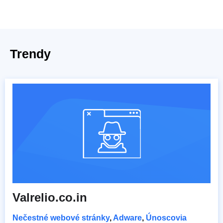
Trendy
Valrelio.co.in
Nečestné webové stránky
,
Adware
,
Únoscovia