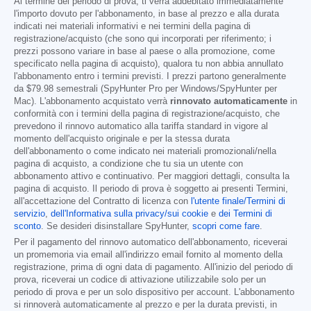
Al termine del periodo di prova, ti verrà addebitato immediatamente
l'importo dovuto per l'abbonamento, in base al prezzo e alla durata
indicati nei materiali informativi e nei termini della pagina di
registrazione/acquisto (che sono qui incorporati per riferimento; i
prezzi possono variare in base al paese o alla promozione, come
specificato nella pagina di acquisto), qualora tu non abbia annullato
l'abbonamento entro i termini previsti. I prezzi partono generalmente
da
$79.98
semestrali (SpyHunter Pro per Windows/SpyHunter per
Mac). L'abbonamento acquistato verrà
rinnovato automaticamente
in
conformità con i termini della pagina di registrazione/acquisto, che
prevedono il rinnovo automatico alla tariffa standard in vigore al
momento dell'acquisto originale e per la stessa durata
dell'abbonamento o come indicato nei materiali promozionali/nella
pagina di acquisto, a condizione che tu sia un utente con
abbonamento attivo e continuativo. Per maggiori dettagli, consulta la
pagina di acquisto. Il periodo di prova è soggetto ai presenti Termini,
all'accettazione del Contratto di licenza con
l'utente finale/Termini di
servizio
,
dell'Informativa sulla privacy/sui cookie
e
dei Termini di
sconto
. Se desideri disinstallare SpyHunter,
scopri come fare
.
Per il pagamento del rinnovo automatico dell'abbonamento, riceverai
un promemoria via email all'indirizzo email fornito al momento della
registrazione, prima di ogni data di pagamento. All'inizio del periodo di
prova, riceverai un codice di attivazione utilizzabile solo per un
periodo di prova e per un solo dispositivo per account. L'abbonamento
si rinnoverà automaticamente al prezzo e per la durata previsti, in