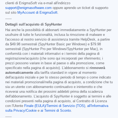
clienti di EnigmaSoft via e-mail all'indirizzo
support@enigmasoftware.com
oppure aprendo un ticket di supporto
sul sito
MyAccount di EnigmaSoft
.
------
Dettagli sull'acquisto di SpyHunter
Hai anche la possibilità di abbonarti immediatamente a SpyHunter per
usufruire di tutte le funzionalità, inclusa la rimozione di malware e
l'accesso al nostro servizio di assistenza tramite HelpDesk, a partire
da
$49.98
semestrali (SpyHunter Basic per Windows) e
$79.98
semestrali (SpyHunter Pro per Windows/SpyHunter per Mac), in
conformità con i materiali informativi e i termini della pagina di
registrazione/acquisto (che sono qui incorporati per riferimento; i
prezzi possono variare in base al paese o alla promozione, come
specificato nella pagina di acquisto). L'abbonamento si
rinnoverà
automaticamente
alla tariffa standard in vigore al momento
dell'acquisto iniziale e per lo stesso periodo di tempo o come indicato
nei materiali promozionali/nella pagina di acquisto, a condizione che tu
sia un utente con abbonamento continuativo e ininterrotto e che
riceverai una notifica dei prossimi addebiti prima della scadenza
dell'abbonamento. L'acquisto di SpyHunter è soggetto ai termini e alle
condizioni presenti nella pagina di acquisto, al Contratto di Licenza
con l'Utente
Finale (EULA)/Termini di Servizio (TOS)
,
all'Informativa
sulla Privacy/Cookie
e
ai Termini di Sconto
.
------