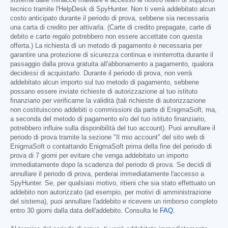
sistema dalle minacce malware e accesso al nostro team di supporto
tecnico tramite l'HelpDesk di SpyHunter. Non ti verrà addebitato alcun
costo anticipato durante il periodo di prova, sebbene sia necessaria
una carta di credito per attivarla. (Carte di credito prepagate, carte di
debito e carte regalo potrebbero non essere accettate con questa
offerta.) La richiesta di un metodo di pagamento è necessaria per
garantire una protezione di sicurezza continua e ininterrotta durante il
passaggio dalla prova gratuita all'abbonamento a pagamento, qualora
decidessi di acquistarlo. Durante il periodo di prova, non verrà
addebitato alcun importo sul tuo metodo di pagamento, sebbene
possano essere inviate richieste di autorizzazione al tuo istituto
finanziario per verificarne la validità (tali richieste di autorizzazione
non costituiscono addebiti o commissioni da parte di EnigmaSoft, ma,
a seconda del metodo di pagamento e/o del tuo istituto finanziario,
potrebbero influire sulla disponibilità del tuo account). Puoi annullare il
periodo di prova tramite la sezione "Il mio account" del sito web di
EnigmaSoft o contattando EnigmaSoft prima della fine del periodo di
prova di 7 giorni per evitare che venga addebitato un importo
immediatamente dopo la scadenza del periodo di prova. Se decidi di
annullare il periodo di prova, perderai immediatamente l'accesso a
SpyHunter. Se, per qualsiasi motivo, ritieni che sia stato effettuato un
addebito non autorizzato (ad esempio, per motivi di amministrazione
del sistema), puoi annullare l'addebito e ricevere un rimborso completo
entro 30 giorni dalla data dell'addebito. Consulta le
FAQ
.