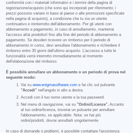
conformità con i materiali informativi e i termini della pagina di
registrazione/acquisto (che sono qui incorporati per riferimento; i
prezzi possono variare in base al paese o alle promozioni specificate
nella pagina di acquisto), a condizione che tu sia un utente
continuativo e ininterrotto dell'abbonamento. Per gli utenti con
abbonamento a pagamento, in caso di annullamento, manterrai
l'accesso al/ai prodotto/i fino alla fine del periodo di abbonamento a
pagamento. Se desideri ricevere un rimborso per il periodo di
abbonamento in corso, devi annullare l'abbonamento e richiedere il
rimborso entro 30 giorni dall'ultimo acquisto. L'accesso a tutte le
funzionalità verrà interrotto immediatamente al momento
dell'elaborazione del rimborso.
È possibile annullare un abbonamento o un periodo di prova nel
seguente modo:
Vai su
www.enigmasoftware.com
e fai clic sul pulsante
"Accedi"
nell'angolo in alto a destra.
Accedi con il tuo nome utente e la tua password.
Nel menu di navigazione, vai su
"Ordini/Licenze".
Accanto
al tuo ordine/licenza, troverai un pulsante per annullare
l'abbonamento, se applicabile. Nota: se hai più
ordini/prodotti, dovrai annullarli singolarmente.
In caso di domande o problemi, è possibile contattare l'assistenza