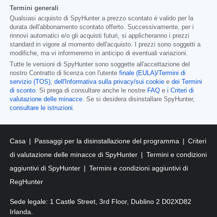
Termini generali
Qualsiasi acquisto di SpyHunter a prezzo scontato è valido per la
durata dell'abbonamento scontato offerto. Successivamente, per i
rinnovi automatici e/o gli acquisti futuri, si applicheranno i prezzi
standard in vigore al momento dell'acquisto. I prezzi sono soggetti a
modifiche, ma vi informeremo in anticipo di eventuali variazioni.
Tutte le versioni di SpyHunter sono soggette all'accettazione del
nostro Contratto di licenza con l'utente
finale (EULA)/Termini di
servizio (TOS)
,
dell'Informativa sulla privacy/sui cookie
e
dei Termini
di sconto
. Si prega di consultare anche le nostre
FAQ
e
i Criteri di
valutazione delle minacce
. Se si desidera disinstallare SpyHunter,
consultare le istruzioni
.
Casa
Passaggi per la disinstallazione del programma
Criteri
di valutazione delle minacce di SpyHunter
Termini e condizioni
aggiuntivi di SpyHunter
Termini e condizioni aggiuntivi di
RegHunter
Sede legale: 1 Castle Street, 3rd Floor, Dublino 2 D02XD82
Irlanda.