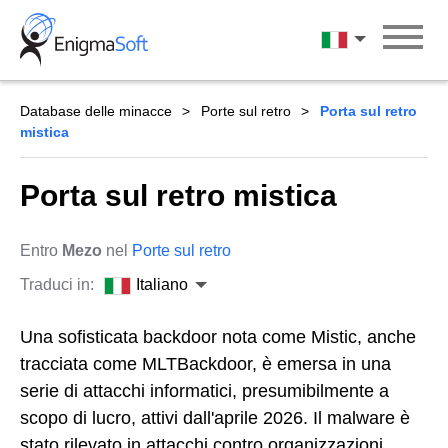
Skip
to
Italiano
content
Database delle minacce
Porte sul retro
Porta sul retro
mistica
Porta sul retro mistica
Entro
Mezo
nel
Porte sul retro
Traduci in:
Italiano
Una sofisticata backdoor nota come Mistic, anche
tracciata come MLTBackdoor, è emersa in una
serie di attacchi informatici, presumibilmente a
scopo di lucro, attivi dall'aprile 2026. Il malware è
stato rilevato in attacchi contro organizzazioni