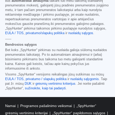
bus
automatiškai atnaujinta
taikant tuo metu taikomą standartinį
prenumeratos mokestį, galiojantį jūsų pradinės prenumeratos įsigijimo
metu, ir tam pačiam prenumeratos laikotarpiui arba kaip nurodyta
reklaminėje medžiagoje / pirkimo puslapyje, jei esate nuolatinis,
nepertraukiamas prenumeratos vartotojas ir apie artėjančius
mokesčius gausite pranešimą iki prenumeratos galiojimo pabaigos.
„SpyHunter“ pirkimui taikomos pirkimo puslapyje nurodytos sąlygos,
EULA / TOS
,
privatumo/slapukų politika
ir
nuolaidų sąlygos
.
------
Bendrosios sąlygos
Bet koks „SpyHunter“ pirkimas su nuolaida galioja siūlomą nuolaidos
prenumeratos laikotarpį. Po to automatiniam atnaujinimui ir (arba)
būsimiems pirkimams bus taikoma tuo metu galiojanti standartinė
kaina. Kainos gali keistis, tačiau apie kainų pokyčius jus
informuosime iš anksto.
Visoms „SpyHunter“ versijoms reikalingas jūsų sutikimas su mūsų
EULA / TOS
,
privatumo / slapukų politika
ir
nuolaidų sąlygomis
. Taip
pat žr. mūsų
DUK
ir
grėsmių vertinimo kriterijus
. Jei norite pašalinti
„SpyHunter“,
sužinokite, kaip tai padaryti
.
Namai
Programos pašalinimo veiksmai
„SpyHunter“
grėsmių vertinimo kriterijai
„SpyHunter“ papildomos sąlygos