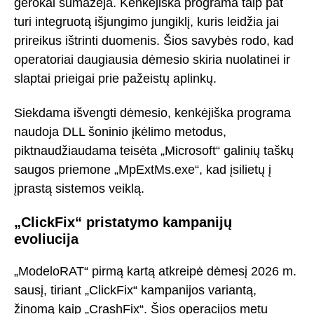
gerokai sumažėja. Kenkėjiška programa taip pat
turi integruotą išjungimo jungiklį, kuris leidžia jai
prireikus ištrinti duomenis. Šios savybės rodo, kad
operatoriai daugiausia dėmesio skiria nuolatinei ir
slaptai prieigai prie pažeistų aplinkų.
Siekdama išvengti dėmesio, kenkėjiška programa
naudoja DLL šoninio įkėlimo metodus,
piktnaudžiaudama teisėta „Microsoft“ galinių taškų
saugos priemone „MpExtMs.exe“, kad įsilietų į
įprastą sistemos veiklą.
„ClickFix“ pristatymo kampanijų
evoliucija
„ModeloRAT“ pirmą kartą atkreipė dėmesį 2026 m.
sausį, tiriant „ClickFix“ kampanijos variantą,
žinomą kaip „CrashFix“. Šios operacijos metu