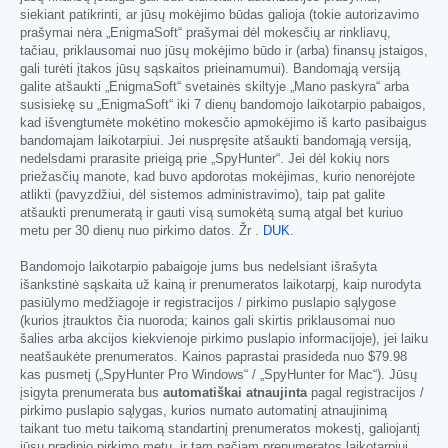
siekiant patikrinti, ar jūsų mokėjimo būdas galioja (tokie autorizavimo
prašymai nėra „EnigmaSoft“ prašymai dėl mokesčių ar rinkliavų,
tačiau, priklausomai nuo jūsų mokėjimo būdo ir (arba) finansų įstaigos,
gali turėti įtakos jūsų sąskaitos prieinamumui). Bandomąją versiją
galite atšaukti „EnigmaSoft“ svetainės skiltyje „Mano paskyra“ arba
susisiekę su „EnigmaSoft“ iki 7 dienų bandomojo laikotarpio pabaigos,
kad išvengtumėte mokėtino mokesčio apmokėjimo iš karto pasibaigus
bandomajam laikotarpiui. Jei nuspręsite atšaukti bandomąją versiją,
nedelsdami prarasite prieigą prie „SpyHunter“. Jei dėl kokių nors
priežasčių manote, kad buvo apdorotas mokėjimas, kurio nenorėjote
atlikti (pavyzdžiui, dėl sistemos administravimo), taip pat galite
atšaukti prenumeratą ir gauti visą sumokėtą sumą atgal bet kuriuo
metu per 30 dienų nuo pirkimo datos. Žr .
DUK
.
Bandomojo laikotarpio pabaigoje jums bus nedelsiant išrašyta
išankstinė sąskaita už kainą ir prenumeratos laikotarpį, kaip nurodyta
pasiūlymo medžiagoje ir registracijos / pirkimo puslapio sąlygose
(kurios įtrauktos čia nuoroda; kainos gali skirtis priklausomai nuo
šalies arba akcijos kiekvienoje pirkimo puslapio informacijoje), jei laiku
neatšaukėte prenumeratos. Kainos paprastai prasideda nuo
$79.98
kas pusmetį („SpyHunter Pro Windows“ / „SpyHunter for Mac“). Jūsų
įsigyta prenumerata bus
automatiškai atnaujinta
pagal registracijos /
pirkimo puslapio sąlygas, kurios numato automatinį atnaujinimą
taikant tuo metu taikomą standartinį prenumeratos mokestį, galiojantį
jūsų pradinio pirkimo metu, ir tam pačiam prenumeratos laikotarpiui