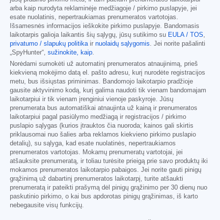
arba kaip nurodyta reklaminėje medžiagoje / pirkimo puslapyje, jei
esate nuolatinis, nepertraukiamas prenumeratos vartotojas.
Išsamesnės informacijos ieškokite pirkimo puslapyje. Bandomasis
laikotarpis galioja laikantis šių sąlygų, jūsų sutikimo su
EULA / TOS
,
privatumo / slapukų politika
ir
nuolaidų sąlygomis
. Jei norite pašalinti
„SpyHunter“,
sužinokite, kaip
.
Norėdami sumokėti už automatinį prenumeratos atnaujinimą, prieš
kiekvieną mokėjimo datą el. pašto adresu, kurį nurodėte registracijos
metu, bus išsiųstas priminimas. Bandomojo laikotarpio pradžioje
gausite aktyvinimo kodą, kurį galima naudoti tik vienam bandomajam
laikotarpiui ir tik vienam įrenginiui vienoje paskyroje. Jūsų
prenumerata bus automatiškai atnaujinta už kainą ir prenumeratos
laikotarpiui pagal pasiūlymo medžiagą ir registracijos / pirkimo
puslapio sąlygas (kurios įtrauktos čia nuoroda; kainos gali skirtis
priklausomai nuo šalies arba reklamos kiekvieno pirkimo puslapio
detalių), su sąlyga, kad esate nuolatinės, nepertraukiamos
prenumeratos vartotojas. Mokamų prenumeratų vartotojai, jei
atšauksite prenumeratą, ir toliau turėsite prieigą prie savo produktų iki
mokamos prenumeratos laikotarpio pabaigos. Jei norite gauti pinigų
grąžinimą už dabartinį prenumeratos laikotarpį, turite atšaukti
prenumeratą ir pateikti prašymą dėl pinigų grąžinimo per 30 dienų nuo
paskutinio pirkimo, o kai bus apdorotas pinigų grąžinimas, iš karto
nebegausite visų funkcijų.