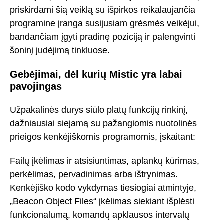
priskirdami šią veiklą su išpirkos reikalaujančia
programine įranga susijusiam grėsmės veikėjui,
bandančiam įgyti pradinę poziciją ir palengvinti
šoninį judėjimą tinkluose.
Gebėjimai, dėl kurių Mistic yra labai
pavojingas
Užpakalinės durys siūlo platų funkcijų rinkinį,
dažniausiai siejamą su pažangiomis nuotolinės
prieigos kenkėjiškomis programomis, įskaitant:
Failų įkėlimas ir atsisiuntimas, aplankų kūrimas,
perkėlimas, pervadinimas arba ištrynimas.
Kenkėjiško kodo vykdymas tiesiogiai atmintyje,
„Beacon Object Files“ įkėlimas siekiant išplėsti
funkcionalumą, komandų apklausos intervalų