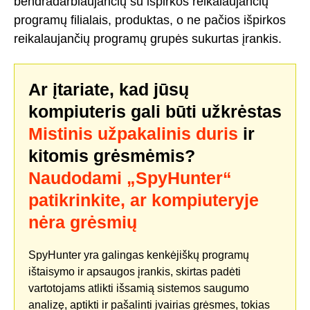
bendradarbiaujančių su išpirkos reikalaujančių
programų filialais, produktas, o ne pačios išpirkos
reikalaujančių programų grupės sukurtas įrankis.
Ar įtariate, kad jūsų
kompiuteris gali būti užkrėstas
Mistinis užpakalinis duris
ir
kitomis grėsmėmis?
Naudodami „SpyHunter“
patikrinkite, ar kompiuteryje
nėra grėsmių
SpyHunter yra galingas kenkėjiškų programų
ištaisymo ir apsaugos įrankis, skirtas padėti
vartotojams atlikti išsamią sistemos saugumo
analizę, aptikti ir pašalinti įvairias grėsmes, tokias