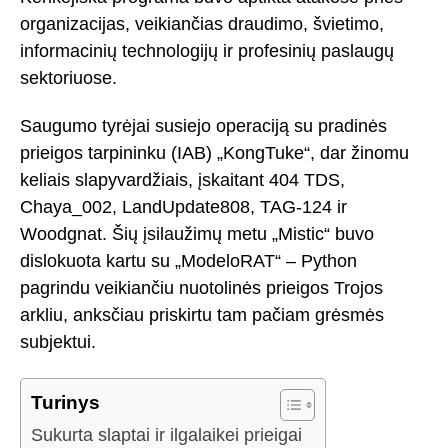
organizacijas, veikiančias draudimo, švietimo,
informacinių technologijų ir profesinių paslaugų
sektoriuose.
Saugumo tyrėjai susiejo operaciją su pradinės
prieigos tarpininku (IAB) „KongTuke“, dar žinomu
keliais slapyvardžiais, įskaitant 404 TDS,
Chaya_002, LandUpdate808, TAG-124 ir
Woodgnat. Šių įsilaužimų metu „Mistic“ buvo
dislokuota kartu su „ModeloRAT“ – Python
pagrindu veikiančiu nuotolinės prieigos Trojos
arkliu, anksčiau priskirtu tam pačiam grėsmės
subjektui.
Turinys
Sukurta slaptai ir ilgalaikei prieigai