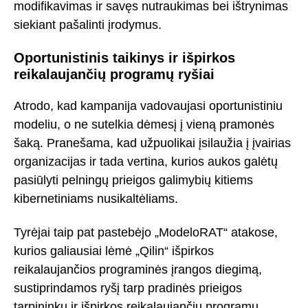
modifikavimas ir savęs nutraukimas bei ištrynimas
siekiant pašalinti įrodymus.
Oportunistinis taikinys ir išpirkos
reikalaujančių programų ryšiai
Atrodo, kad kampanija vadovaujasi oportunistiniu
modeliu, o ne sutelkia dėmesį į vieną pramonės
šaką. Pranešama, kad užpuolikai įsilaužia į įvairias
organizacijas ir tada vertina, kurios aukos galėtų
pasiūlyti pelningų prieigos galimybių kitiems
kibernetiniams nusikaltėliams.
Tyrėjai taip pat pastebėjo „ModeloRAT“ atakose,
kurios galiausiai lėmė „Qilin“ išpirkos
reikalaujančios programinės įrangos diegimą,
sustiprindamos ryšį tarp pradinės prieigos
tarpininkų ir išpirkos reikalaujančių programų