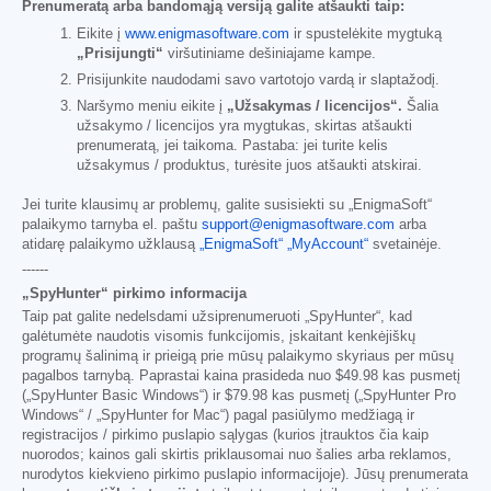
Prenumeratą arba bandomąją versiją galite atšaukti taip:
Eikite į
www.enigmasoftware.com
ir spustelėkite mygtuką
„Prisijungti“
viršutiniame dešiniajame kampe.
Prisijunkite naudodami savo vartotojo vardą ir slaptažodį.
Naršymo meniu eikite į
„Užsakymas / licencijos“.
Šalia
užsakymo / licencijos yra mygtukas, skirtas atšaukti
prenumeratą, jei taikoma. Pastaba: jei turite kelis
užsakymus / produktus, turėsite juos atšaukti atskirai.
Jei turite klausimų ar problemų, galite susisiekti su „EnigmaSoft“
palaikymo tarnyba el. paštu
support@enigmasoftware.com
arba
atidarę palaikymo užklausą
„EnigmaSoft“ „MyAccount“
svetainėje.
------
„SpyHunter“ pirkimo informacija
Taip pat galite nedelsdami užsiprenumeruoti „SpyHunter“, kad
galėtumėte naudotis visomis funkcijomis, įskaitant kenkėjiškų
programų šalinimą ir prieigą prie mūsų palaikymo skyriaus per mūsų
pagalbos tarnybą. Paprastai kaina prasideda nuo
$49.98
kas pusmetį
(„SpyHunter Basic Windows“) ir
$79.98
kas pusmetį („SpyHunter Pro
Windows“ / „SpyHunter for Mac“) pagal pasiūlymo medžiagą ir
registracijos / pirkimo puslapio sąlygas (kurios įtrauktos čia kaip
nuorodos; kainos gali skirtis priklausomai nuo šalies arba reklamos,
nurodytos kiekvieno pirkimo puslapio informacijoje). Jūsų prenumerata