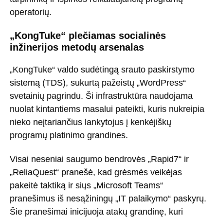
operatorių.
„KongTuke“ plečiamas socialinės
inžinerijos metodų arsenalas
„KongTuke“ valdo sudėtingą srauto paskirstymo
sistemą (TDS), sukurtą pažeistų „WordPress“
svetainių pagrindu. Ši infrastruktūra naudojama
nuolat kintantiems masalui pateikti, kuris nukreipia
nieko neįtariančius lankytojus į kenkėjiškų
programų platinimo grandines.
Visai neseniai saugumo bendrovės „Rapid7“ ir
„ReliaQuest“ pranešė, kad grėsmės veikėjas
pakeitė taktiką ir siųs „Microsoft Teams“
pranešimus iš nesąžiningų „IT palaikymo“ paskyrų.
Šie pranešimai inicijuoja atakų grandinę, kuri