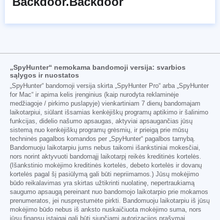
Backdoor.Backdoor
„SpyHunter“ nemokama bandomoji versija: svarbios
sąlygos ir nuostatos
„SpyHunter“ bandomoji versija skirta „SpyHunter Pro“ arba „SpyHunter
for Mac“ ir apima kelis įrenginius (kaip nurodyta reklaminėje
medžiagoje / pirkimo puslapyje) vienkartiniam 7 dienų bandomajam
laikotarpiui, siūlant išsamias kenkėjiškų programų aptikimo ir šalinimo
funkcijas, didelio našumo apsaugas, aktyviai apsaugančias jūsų
sistemą nuo kenkėjiškų programų grėsmių, ir prieigą prie mūsų
techninės pagalbos komandos per „SpyHunter“ pagalbos tarnybą.
Bandomuoju laikotarpiu jums nebus taikomi išankstiniai mokesčiai,
nors norint aktyvuoti bandomąjį laikotarpį reikės kreditinės kortelės.
(Išankstinio mokėjimo kreditinės kortelės, debeto kortelės ir dovanų
kortelės pagal šį pasiūlymą gali būti nepriimamos.) Jūsų mokėjimo
būdo reikalavimas yra skirtas užtikrinti nuolatinę, nepertraukiamą
saugumo apsaugą pereinant nuo bandomojo laikotarpio prie mokamos
prenumeratos, jei nuspręstumėte pirkti. Bandomuoju laikotarpiu iš jūsų
mokėjimo būdo nebus iš anksto nuskaičiuota mokėjimo suma, nors
jūsų finansų įstaigai gali būti siunčiami autorizacijos prašymai,