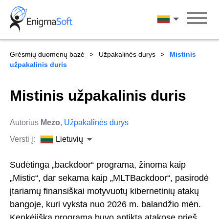
Skip
to
Lietuvių
content
Grėsmių duomenų bazė
Užpakalinės durys
Mistinis
užpakalinis duris
Mistinis užpakalinis duris
Autorius
Mezo
,
Užpakalinės durys
Versti į:
Lietuvių
Sudėtinga „backdoor“ programa, žinoma kaip
„Mistic“, dar sekama kaip „MLTBackdoor“, pasirodė
įtariamų finansiškai motyvuotų kibernetinių atakų
bangoje, kuri vyksta nuo 2026 m. balandžio mėn.
Kenkėjiška programa buvo aptikta atakose prieš