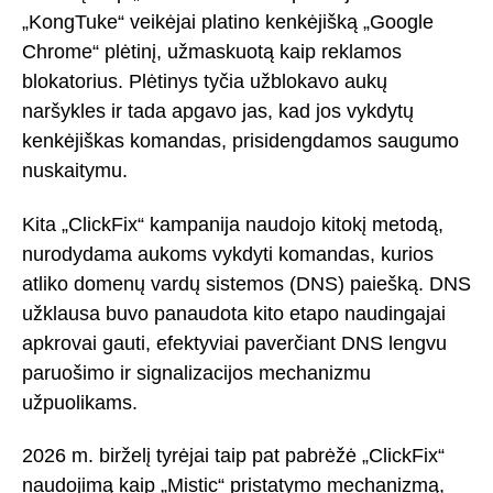
„KongTuke“ veikėjai platino kenkėjišką „Google
Chrome“ plėtinį, užmaskuotą kaip reklamos
blokatorius. Plėtinys tyčia užblokavo aukų
naršykles ir tada apgavo jas, kad jos vykdytų
kenkėjiškas komandas, prisidengdamos saugumo
nuskaitymu.
Kita „ClickFix“ kampanija naudojo kitokį metodą,
nurodydama aukoms vykdyti komandas, kurios
atliko domenų vardų sistemos (DNS) paiešką. DNS
užklausa buvo panaudota kito etapo naudingajai
apkrovai gauti, efektyviai paverčiant DNS lengvu
paruošimo ir signalizacijos mechanizmu
užpuolikams.
2026 m. birželį tyrėjai taip pat pabrėžė „ClickFix“
naudojimą kaip „Mistic“ pristatymo mechanizmą,