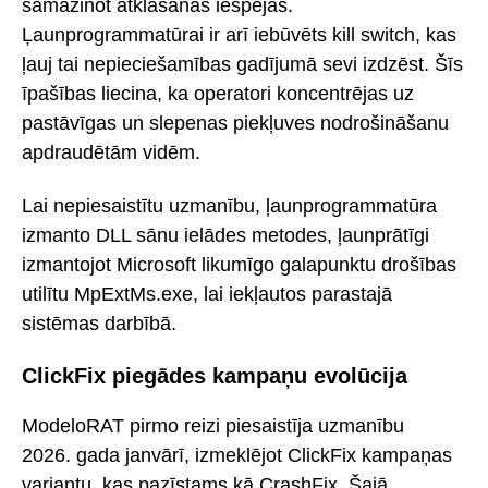
samazinot atklāšanas iespējas.
Ļaunprogrammatūrai ir arī iebūvēts kill switch, kas
ļauj tai nepieciešamības gadījumā sevi izdzēst. Šīs
īpašības liecina, ka operatori koncentrējas uz
pastāvīgas un slepenas piekļuves nodrošināšanu
apdraudētām vidēm.
Lai nepiesaistītu uzmanību, ļaunprogrammatūra
izmanto DLL sānu ielādes metodes, ļaunprātīgi
izmantojot Microsoft likumīgo galapunktu drošības
utilītu MpExtMs.exe, lai iekļautos parastajā
sistēmas darbībā.
ClickFix piegādes kampaņu evolūcija
ModeloRAT pirmo reizi piesaistīja uzmanību
2026. gada janvārī, izmeklējot ClickFix kampaņas
variantu, kas pazīstams kā CrashFix. Šajā