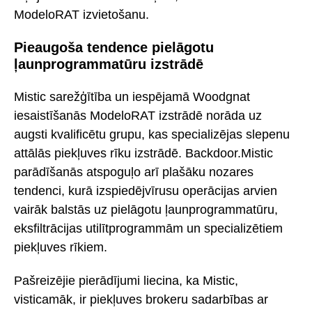
ModeloRAT izvietošanu.
Pieaugoša tendence pielāgotu
ļaunprogrammatūru izstrādē
Mistic sarežģītība un iespējamā Woodgnat
iesaistīšanās ModeloRAT izstrādē norāda uz
augsti kvalificētu grupu, kas specializējas slepenu
attālās piekļuves rīku izstrādē. Backdoor.Mistic
parādīšanās atspoguļo arī plašāku nozares
tendenci, kurā izspiedējvīrusu operācijas arvien
vairāk balstās uz pielāgotu ļaunprogrammatūru,
eksfiltrācijas utilītprogrammām un specializētiem
piekļuves rīkiem.
Pašreizējie pierādījumi liecina, ka Mistic,
visticamāk, ir piekļuves brokeru sadarbības ar