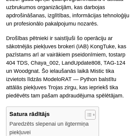
uzbrukumos organizācijām, kas darbojas
apdrošināšanas, izglītības, informācijas tehnoloģiju
un profesionālo pakalpojumu nozarēs.
Drošības pētnieki ir saistījuši šo operāciju ar
sākotnējās piekļuves brokeri (IAB) KongTuke, kas
pazīstams arī ar vairākiem pseidonīmiem, tostarp
404 TDS, Chaya_002, LandUpdate808, TAG-124
un Woodgnat. Šo ielaušanās laikā Mistic tika
izvietots līdzās ModeloRAT — Python balstītu
attālās piekļuves Trojas zirgu, kas iepriekš tika
piedēvēts tam pašam apdraudējuma spēlētājam.
Satura rādītājs
Paredzēts slepenai un ilgtermiņa
piekļuvei