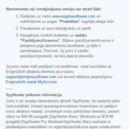
Abonementu vai izmēģinājuma versiju var atcelt šādi:
Dodieties uz vietni
www.enigmasoftware.com
un
noklikšķiniet uz pogas
"Pieteikties"
augšējā labajā stūrī.
Piesakieties ar savu lietotājvārdu un paroli.
Navigācijas izvēlnē dodieties uz
sadaļu
“Pasūtījums/licences”.
Blakus pasūtījumam/licencei ir
pieejama poga abonementa atcelšanai, ja tāda ir
piemērojama. Piezīme. Ja jums ir vairāki
pasūtījumi/produkti, tie būs jāatceļ atsevišķi.
Ja jums rodas kādi jautājumi vai problēmas, varat sazināties ar
EnigmaSoft atbalsta dienestu pa e-pastu
support@enigmasoftware.com
vai atverot atbalsta pieprasījumu
EnigmaSoft vietnē MyAccount
.
------
SpyHunter pirkuma informācija
Jums ir arī iespēja nekavējoties abonēt SpyHunter, lai saņemtu pilnu
funkcionalitāti, tostarp ļaunprogrammatūras noņemšanu un piekļuvi
mūsu atbalsta nodaļai, izmantojot mūsu palīdzības dienestu, parasti
sākot no
$49.98
pusgadā (SpyHunter Basic Windows) un
$79.98
pusgadā (SpyHunter Pro Windows/SpyHunter Mac) saskaņā ar
piedāvājuma materiāliem un reģistrācijas/pirkuma lapas noteikumiem