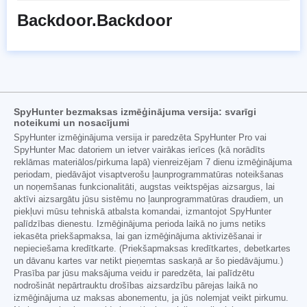
Backdoor.Backdoor
SpyHunter bezmaksas izmēģinājuma versija: svarīgi
noteikumi un nosacījumi
SpyHunter izmēģinājuma versija ir paredzēta SpyHunter Pro vai
SpyHunter Mac datoriem un ietver vairākas ierīces (kā norādīts
reklāmas materiālos/pirkuma lapā) vienreizējam 7 dienu izmēģinājuma
periodam, piedāvājot visaptverošu ļaunprogrammatūras noteikšanas
un noņemšanas funkcionalitāti, augstas veiktspējas aizsargus, lai
aktīvi aizsargātu jūsu sistēmu no ļaunprogrammatūras draudiem, un
piekļuvi mūsu tehniskā atbalsta komandai, izmantojot SpyHunter
palīdzības dienestu. Izmēģinājuma perioda laikā no jums netiks
iekasēta priekšapmaksa, lai gan izmēģinājuma aktivizēšanai ir
nepieciešama kredītkarte. (Priekšapmaksas kredītkartes, debetkartes
un dāvanu kartes var netikt pieņemtas saskaņā ar šo piedāvājumu.)
Prasība par jūsu maksājuma veidu ir paredzēta, lai palīdzētu
nodrošināt nepārtrauktu drošības aizsardzību pārejas laikā no
izmēģinājuma uz maksas abonementu, ja jūs nolemjat veikt pirkumu.