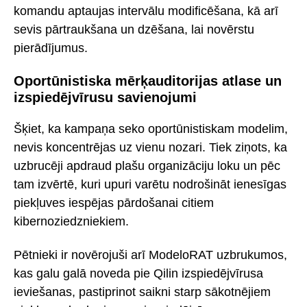
komandu aptaujas intervālu modificēšana, kā arī
sevis pārtraukšana un dzēšana, lai novērstu
pierādījumus.
Oportūnistiska mērķauditorijas atlase un
izspiedējvīrusu savienojumi
Šķiet, ka kampaņa seko oportūnistiskam modelim,
nevis koncentrējas uz vienu nozari. Tiek ziņots, ka
uzbrucēji apdraud plašu organizāciju loku un pēc
tam izvērtē, kuri upuri varētu nodrošināt ienesīgas
piekļuves iespējas pārdošanai citiem
kibernoziedzniekiem.
Pētnieki ir novērojuši arī ModeloRAT uzbrukumos,
kas galu galā noveda pie Qilin izspiedējvīrusa
ieviešanas, pastiprinot saikni starp sākotnējiem