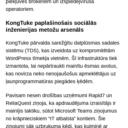
piekļuves brokeriem un izspiedējvīrusa
operatoriem.
KongTuke paplašinošais sociālās
inženierijas metožu arsenāls
KongTuke pārvalda sarežģītu datplūsmas sadales
sistēmu (TDS), kas izveidota uz kompromitētām
WordPress tīmekļa vietnēm. Šī infrastruktūra tiek
izmantota, lai nepārtraukti mainītu ēsmas avotus,
kas novirza neko nenojaušošus apmeklētājus uz
ļaunprogrammatūras piegādes ķēdēm.
Pavisam nesen drošības uzņēmumi Rapid7 un
ReliaQuest ziņoja, ka apdraudējuma izraisītājs ir
mainījis taktiku, sūtot Microsoft Teams ziņojumus
no krāpnieciskiem “IT atbalsta” kontiem. Šie
ziņojumi sāk uzbrukuma ķēdi, kas kulminē ar