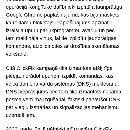
operācijā KongTuke dalībnieki izplatīja ļaunprātīgu
Google Chrome paplašinājumu, kas bija maskēts
kā reklāmu bloķētājs. Paplašinājums apzināti
izraisīja upuru pārlūkprogrammu avāriju un pēc
tam maldināja viņus, lai tie izpildītu ļaunprātīgas
komandas, aizbildinoties ar drošības skenēšanas
veikšanu.
Citā ClickFix kampaņā tika izmantota atšķirīga
pieeja, norādot upuriem izpildīt komandas, kas
veica domēna vārdu sistēmas (DNS) meklēšanu.
DNS pieprasījums pēc tam tika izmantots nākamā
posma vērtuma izgūšanai, faktiski pārvēršot DNS
par vieglu izstrādes un signalizācijas mehānismu
uzbrucējiem.
2026. gada jūnijā pētnieki arī uzsvēra ClickFix