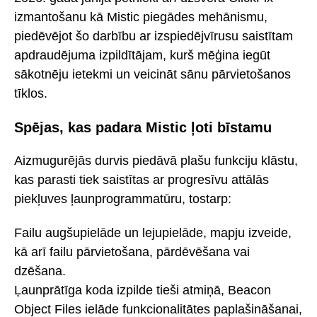
izmantošanu kā Mistic piegādes mehānismu,
piedēvējot šo darbību ar izspiedējvīrusu saistītam
apdraudējuma izpildītājam, kurš mēģina iegūt
sākotnēju ietekmi un veicināt sānu pārvietošanos
tīklos.
Spējas, kas padara Mistic ļoti bīstamu
Aizmugurējās durvis piedāvā plašu funkciju klāstu,
kas parasti tiek saistītas ar progresīvu attālās
piekļuves ļaunprogrammatūru, tostarp:
Failu augšupielāde un lejupielāde, mapju izveide,
kā arī failu pārvietošana, pārdēvēšana vai
dzēšana.
Ļaunprātīga koda izpilde tieši atmiņā, Beacon
Object Files ielāde funkcionalitātes paplašināšanai,