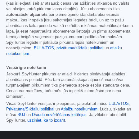
(kas ir iekļauti šeit ar atsauci; cenas var atšķirties atkarībā no valsts
vai akcijas katrā pirkuma lapas detaļās). Jūsu abonements tiks
automātiski atjaunots
par piemērojamo standarta abonēšanas
maksu, kas ir spēkā jūsu sākotnējās iegādes brīdī, un uz to pašu
abonēšanas laika periodu vai kā norādīts reklāmas materiālos/pirkuma
lapā, ja esat nepārtraukts abonementa lietotājs un pirms abonementa
termiņa beigām saņemsiet paziņojumu par gaidāmajām maksām.
SpyHunter iegāde ir pakļauta pirkuma lapas noteikumiem un
nosacījumiem,
EULA/TOS
,
privātuma/sīkfailu politikai
un
atlaižu
noteikumiem
.
------
Vispārīgie noteikumi
Jebkurš SpyHunter pirkums ar atlaidi ir derīgs piedāvātajā atlaides
abonēšanas periodā. Pēc tam automātiskajai atjaunošanai un/vai
turpmākajiem pirkumiem tiks piemērota spēkā esošā standarta cena.
Cenas var mainīties, taču mēs jūs iepriekš informēsim par cenu
izmaiņām.
Visas SpyHunter versijas ir pieejamas, ja piekrītat mūsu
EULA/TOS
,
Privātuma/Sīkfailu politikai
un
Atlaižu noteikumiem
. Lūdzu, skatiet arī
mūsu
BUJ
un
Draudu novērtēšanas kritērijus
. Ja vēlaties atinstalēt
SpyHunter,
uzziniet, kā to izdarīt
.