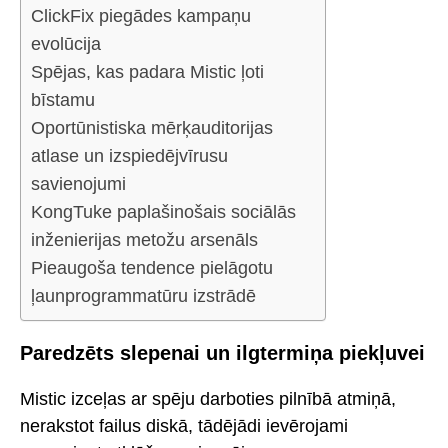
ClickFix piegādes kampaņu
evolūcija
Spējas, kas padara Mistic ļoti
bīstamu
Oportūnistiska mērķauditorijas
atlase un izspiedējvīrusu
savienojumi
KongTuke paplašinošais sociālās
inženierijas metožu arsenāls
Pieaugoša tendence pielāgotu
ļaunprogrammatūru izstrādē
Paredzēts slepenai un ilgtermiņa piekļuvei
Mistic izceļas ar spēju darboties pilnībā atmiņā,
nerakstot failus diskā, tādējādi ievērojami