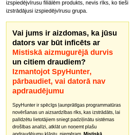
izspiedējvīrusu filiālēm produkts, nevis rīks, ko tieši
izstrādājusi izspiedējvīrusu grupa.
Vai jums ir aizdomas, ka jūsu
dators var būt inficēts ar
Mistiskā aizmugurējā durvis
un citiem draudiem?
Izmantojot SpyHunter,
pārbaudiet, vai datorā nav
apdraudējumu
SpyHunter ir spēcīgs ļaunprātīgas programmatūras
novēršanas un aizsardzības rīks, kas izstrādāts, lai
palīdzētu lietotājiem sniegt padziļinātu sistēmas
drošības analīzi, atklāt un noņemt plašu
apdraudējumu klāstu, piemēram,
Mistiskā