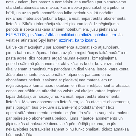
noteikumiem, kas paredz automātisku atjaunošanu par piemērojamo
standarta abonēšanas maksu, kas ir spēkā jūsu sākotnējā pirkuma
brīdī, un uz to pašu abonēšanas laika periodu vai kā norādīts
reklāmas materiālos/pirkuma lapā, ja esat nepārtraukts abonementa
lietotājs. Sīkāku informāciju skatiet pirkuma lapā. Izmēģinājuma
periods ir spēkā saskaņā ar šiem noteikumiem, jūsu piekrišanu
EULA/TOS
,
privātuma/sīkfailu politikai
un
atlaižu noteikumiem
. Ja
vēlaties atinstalēt SpyHunter,
uzziniet, kā to izdarīt
.
Lai veiktu maksājumu par abonementa automātisko atjaunošanu,
pirms katra maksājuma datuma uz jūsu reģistrācijas laikā norādīto e-
pasta adresi tiks nosūtīts atgādinājuma e-pasts. Izmēģinājuma
perioda sākumā jūs saņemsiet aktivizācijas kodu, ko var izmantot
tikai vienam izmēģinājuma periodam un tikai vienai ierīcei katrā kontā.
Jūsu abonements tiks automātiski atjaunots par cenu un uz
abonēšanas periodu saskaņā ar piedāvājuma materiāliem un
reģistrācijas/pirkuma lapas noteikumiem (kas ir iekļauti šeit ar atsauci;
cenas var atšķirties atkarībā no valsts vai akcijas katras iegādes
lapas detaļās), ar nosacījumu, ka esat nepārtraukts abonementa
lietotājs. Maksas abonementa lietotājiem, ja jūs atcelsiet abonementu,
jums joprojām būs piekļuve savam(-iem) produktam(-iem) līdz
apmaksātā abonementa perioda beigām. Ja vēlaties saņemt atmaksu
par pašreizējo abonementa periodu, jums ir jāatceļ abonements un
jāpiesakās atmaksai 30 dienu laikā pēc pēdējā pirkuma, un jūs
nekavējoties pārtrauksiet saņemt pilnu funkcionalitāti, tiklīdz atmaksa
būs apstrādāta.