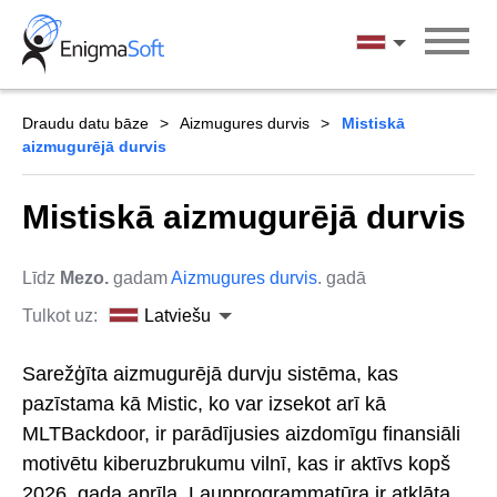
Skip
to
Latviešu
content
Draudu datu bāze
Aizmugures durvis
Mistiskā
aizmugurējā durvis
Mistiskā aizmugurējā durvis
Līdz
Mezo.
gadam
Aizmugures durvis
. gadā
Tulkot uz:
Latviešu
Sarežģīta aizmugurējā durvju sistēma, kas
pazīstama kā Mistic, ko var izsekot arī kā
MLTBackdoor, ir parādījusies aizdomīgu finansiāli
motivētu kiberuzbrukumu vilnī, kas ir aktīvs kopš
2026. gada aprīļa. Ļaunprogrammatūra ir atklāta