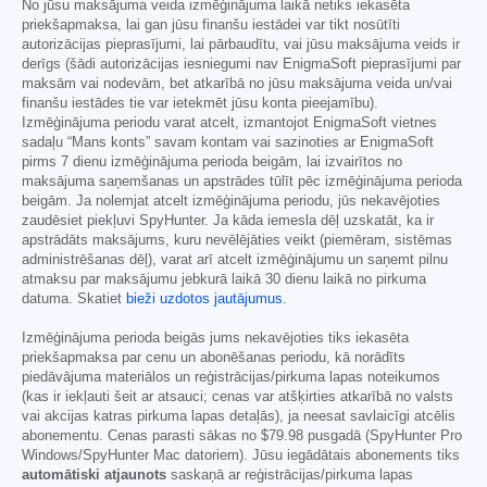
No jūsu maksājuma veida izmēģinājuma laikā netiks iekasēta
priekšapmaksa, lai gan jūsu finanšu iestādei var tikt nosūtīti
autorizācijas pieprasījumi, lai pārbaudītu, vai jūsu maksājuma veids ir
derīgs (šādi autorizācijas iesniegumi nav EnigmaSoft pieprasījumi par
maksām vai nodevām, bet atkarībā no jūsu maksājuma veida un/vai
finanšu iestādes tie var ietekmēt jūsu konta pieejamību).
Izmēģinājuma periodu varat atcelt, izmantojot EnigmaSoft vietnes
sadaļu “Mans konts” savam kontam vai sazinoties ar EnigmaSoft
pirms 7 dienu izmēģinājuma perioda beigām, lai izvairītos no
maksājuma saņemšanas un apstrādes tūlīt pēc izmēģinājuma perioda
beigām. Ja nolemjat atcelt izmēģinājuma periodu, jūs nekavējoties
zaudēsiet piekļuvi SpyHunter. Ja kāda iemesla dēļ uzskatāt, ka ir
apstrādāts maksājums, kuru nevēlējāties veikt (piemēram, sistēmas
administrēšanas dēļ), varat arī atcelt izmēģinājumu un saņemt pilnu
atmaksu par maksājumu jebkurā laikā 30 dienu laikā no pirkuma
datuma. Skatiet
bieži uzdotos jautājumus
.
Izmēģinājuma perioda beigās jums nekavējoties tiks iekasēta
priekšapmaksa par cenu un abonēšanas periodu, kā norādīts
piedāvājuma materiālos un reģistrācijas/pirkuma lapas noteikumos
(kas ir iekļauti šeit ar atsauci; cenas var atšķirties atkarībā no valsts
vai akcijas katras pirkuma lapas detaļās), ja neesat savlaicīgi atcēlis
abonementu. Cenas parasti sākas no
$79.98
pusgadā (SpyHunter Pro
Windows/SpyHunter Mac datoriem). Jūsu iegādātais abonements tiks
automātiski atjaunots
saskaņā ar reģistrācijas/pirkuma lapas