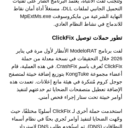
ولتجنب لفت الانتباه، يعتمد البرنامج الضار على تقنيات
التحميل الجانبي لملفات DLL، مستغلاً أداة أمان نقاط
النهاية الشرعية من مايكروسوفت MpExtMs.exe
للاندماج في نشاط النظام العادي.
تطور حملات توصيل ClickFix
لفت برنامج ModeloRAT الأنظار لأول مرة في يناير
2026 خلال التحقيقات في نسخة معدلة من حملة
ClickFix تُعرف باسم CrashFix. في هذه العملية، قام
أعضاء مجموعة KongTuke بتوزيع إضافة خبيثة لمتصفح
جوجل كروم مُتنكرة في هيئة مانع إعلانات. تعمدت هذه
الإضافة تعطيل متصفحات الضحايا ثم خدعتهم لتنفيذ
أوامر خبيثة تحت ستار إجراء فحص أمني.
استخدمت حملة أخرى لـ ClickFix أسلوبًا مختلفًا، حيث
وجّهت الضحايا لتنفيذ أوامر تُجري بحثًا في نظام أسماء
النطاقات (DNS). ثم استُخدم طلب DNS لاسترداد