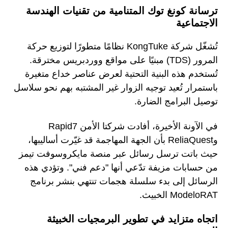
ترسانة كونغ توك المتنامية من تقنيات الهندسة
الاجتماعية
تُشغّل شركة KongTuke نظامًا متطورًا لتوزيع حركة
المرور (TDS) مبنيًا على مواقع ووردبريس مخترقة.
تُستخدم هذه البنية التحتية لعرض عناصر خداع متغيرة
باستمرار تُعيد توجيه الزوار غير المشتبه بهم نحو سلاسل
توصيل البرامج الضارة.
في الآونة الأخيرة، أفادت شركتا الأمن Rapid7
وReliaQuest بأن الجهة المهاجمة قد غيّرت أساليبها،
حيث باتت ترسل رسائل عبر منصة مايكروسوفت تيمز
من حسابات مزيفة تدّعي أنها "دعم فني". وتؤدي هذه
الرسائل إلى بدء سلسلة هجمات تنتهي بنشر برنامج
ModeloRAT الخبيث.
اتجاه متزايد في تطوير البرمجيات الخبيثة