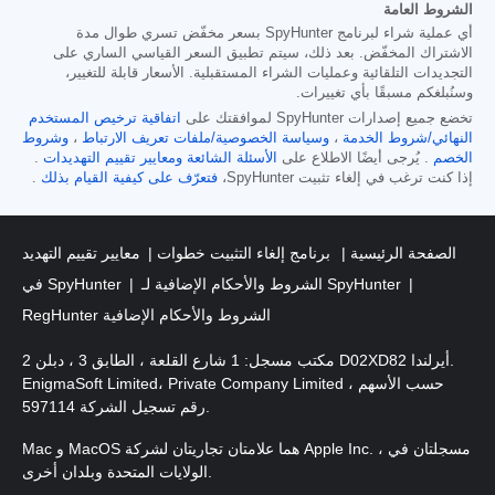
الشروط العامة
أي عملية شراء لبرنامج SpyHunter بسعر مخفّض تسري طوال مدة
الاشتراك المخفّض. بعد ذلك، سيتم تطبيق السعر القياسي الساري على
التجديدات التلقائية وعمليات الشراء المستقبلية. الأسعار قابلة للتغيير،
وسنُبلغكم مسبقًا بأي تغييرات.
تخضع جميع إصدارات SpyHunter لموافقتك على
اتفاقية ترخيص المستخدم
النهائي/شروط الخدمة
،
وسياسة الخصوصية/ملفات تعريف الارتباط
،
وشروط
الخصم
. يُرجى أيضًا الاطلاع على
الأسئلة الشائعة
ومعايير تقييم التهديدات
.
إذا كنت ترغب في إلغاء تثبيت SpyHunter،
فتعرّف على كيفية القيام بذلك
.
الصفحة الرئيسية
برنامج إلغاء التثبيت خطوات
معايير تقييم التهديد
الشروط والأحكام الإضافية لـ SpyHunter
في SpyHunter
RegHunter الشروط والأحكام الإضافية
مكتب مسجل: 1 شارع القلعة ، الطابق 3 ، دبلن 2 D02XD82 أيرلندا.
EnigmaSoft Limited، Private Company Limited حسب الأسهم ،
رقم تسجيل الشركة 597114.
Mac و MacOS هما علامتان تجاريتان لشركة Apple Inc. ، مسجلتان في
الولايات المتحدة وبلدان أخرى.