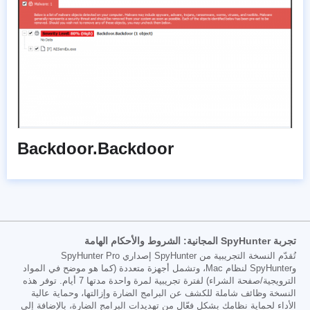
Backdoor.Backdoor
تجربة SpyHunter المجانية: الشروط والأحكام الهامة
تُقدّم النسخة التجريبية من SpyHunter إصداري SpyHunter Pro
وSpyHunter لنظام Mac، وتشمل أجهزة متعددة (كما هو موضح في المواد
الترويجية/صفحة الشراء) لفترة تجريبية لمرة واحدة مدتها 7 أيام. توفر هذه
النسخة وظائف شاملة للكشف عن البرامج الضارة وإزالتها، وحماية عالية
الأداء لحماية نظامك بشكل فعّال من تهديدات البرامج الضارة، بالإضافة إلى