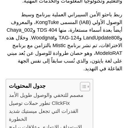
والتعليم وتكنولوجيا المعلومات والخدمات المهنية.
ربط باحثو الأمن السيبراني العملية ببرنامج وسيط
الوصول الأولي (IAB) المسمى KongTuke، والمعروف
أيضاً بعدة أسماء مستعارة، منها 404 TDS وChaya_002
وLandUpdate808 وTAG-124 وWoodgnat. وخلال هذه
الاختراقات، تم نشر برنامج Mistic بالتزامن مع برنامج
ModeloRAT، وهو حصان طروادة للوصول عن بُعد مبني
على لغة بايثون، والذي نُسب سابقاً إلى نفس الجهة
الفاعلة في التهديد.
جدول المحتويات
مصمم للتخفي والوصول طويل الأمد
تطور حملات توصيل ClickFix
القدرات التي تجعل ميستيك شديد
الخطورة
الاستهداف الانتهازي وعلاقات برامج