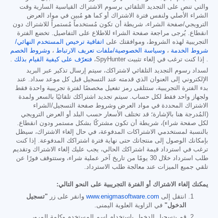
والتي تنص على التجديد التلقائي برسوم الاشتراك القياسية السارية وقت
الشراء الأصلي ولنفس فترة الاشتراك أو كما هو مُبين في مواد العرض
الترويجي/صفحة الشراء، شريطة أن تكون مُستخدماً مُستمراً للاشتراك دون
انقطاع. يُرجى مراجعة صفحة الشراء للاطلاع على التفاصيل. تخضع الفترة
التجريبية لهذه الشروط، وموافقتك على
اتفاقية ترخيص المستخدم النهائي/
شروط الخدمة
،
وسياسة الخصوصية/ملفات تعريف الارتباط
،
وشروط الخصم
. إذا كنت ترغب في إلغاء تثبيت SpyHunter،
فتعرّف على كيفية القيام بذلك
.
لسداد رسوم التجديد التلقائي لاشتراكك، سيتم إرسال تذكير عبر البريد
الإلكتروني إلى العنوان الذي قدمته عند التسجيل قبل كل موعد سداد. عند
بدء الفترة التجريبية، ستتلقى رمز تفعيل مخصصًا لفترة تجريبية واحدة فقط
ولجهاز واحد فقط لكل حساب. سيتم تجديد اشتراكك تلقائيًا بالسعر ولمدة
الاشتراك المحددة في مواد العرض وشروط صفحة التسجيل/الشراء
(المُدرجة هنا بالإشارة؛ قد تختلف الأسعار حسب البلد أو العرض الترويجي
لكل صفحة شراء)، شريطة أن تكون مشتركًا بشكل مستمر ودون انقطاع.
بالنسبة لمستخدمي الاشتراكات المدفوعة، في حال إلغاء الاشتراك، سيظل
بإمكانك الوصول إلى منتجاتك حتى نهاية فترة اشتراكك المدفوعة. إذا كنت
ترغب في استرداد قيمة اشتراكك الحالي، يجب عليك إلغاء الاشتراك وتقديم
طلب استرداد خلال 30 يومًا من تاريخ آخر عملية شراء، وستتوقف فورًا عن
تلقي جميع الميزات عند معالجة طلب الاسترداد.
يمكنك إلغاء الاشتراك أو الفترة التجريبية على النحو التالي:
انتقل إلى
www.enigmasoftware.com
وانقر على زر
"تسجيل
الدخول"
في الزاوية العلوية اليمنى.
قم بتسجيل الدخول باستخدام اسم المستخدم وكلمة المرور.