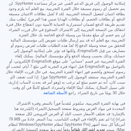
إمكانية الوصول إلى فريق الدعم الفني عبر مركز مساعدة SpyHunter. لن
يتم تحصيل أي رسوم مسبقة خلال الفترة التجريبية، مع العلم أنه يلزم وجود
بطاقة ائتمان لتفعيل النسخة التجريبية. (قد لا تُقبل بطاقات الائتمان مسبقة
الدفع، أو بطاقات الخصم، أو بطاقات الهدايا ضمن هذا العرض). يُطلب منك
تقديم طريقة الدفع لضمان استمرارية الحماية الأمنية دون انقطاع خلال فترة
انتقالك من النسخة التجريبية إلى الاشتراك المدفوع في حال قررت الشراء.
لن يتم خصم أي مبلغ مقدمًا من وسيلة الدفع الخاصة بك خلال الفترة
التجريبية، مع العلم أنه قد يتم إرسال طلبات تفويض إلى مؤسستك المالية
للتحقق من صحة وسيلة الدفع (لا تُعدّ هذه الطلبات طلبات لفرض رسوم أو
مصاريف من قِبل EnigmaSoft، ولكنها قد تؤثر على إمكانية الوصول إلى
حسابك، وذلك بحسب وسيلة الدفع و/أو مؤسستك المالية). يمكنك إلغاء
الفترة التجريبية عبر قسم "حسابي" على موقع EnigmaSoft الإلكتروني، أو
بالتواصل مع EnigmaSoft قبل انتهاء فترة التجربة التي تبلغ 7 أيام، لتجنب أي
رسوم تُستحق وتُخصم فور انتهاء الفترة التجريبية. في حال قررت الإلغاء خلال
الفترة التجريبية، ستفقد الوصول إلى SpyHunter فورًا. إذا كنت تعتقد، لأي
سبب كان، أنه تم خصم مبلغ لم ترغب به (وهو أمر قد يحدث لأسباب إدارية،
على سبيل المثال)، يمكنك أيضًا الإلغاء واسترداد المبلغ كاملًا في أي وقت
خلال 30 يومًا من تاريخ الشراء. راجع
الأسئلة الشائعة
.
في نهاية الفترة التجريبية، ستُفوتر مُقدماً فوراً بالسعر وفترة الاشتراك
المحددة في مواد العرض وشروط صفحة التسجيل/الشراء (المُدرجة هنا
بالإشارة؛ قد تختلف الأسعار حسب البلد أو العرض الترويجي لكل صفحة
شراء) إذا لم تقم بالإلغاء في الوقت المُناسب. يبدأ السعر عادةً من
$79.98
أمريكياً كل ستة أشهر (SpyHunter Pro لنظام Windows/SpyHunter لنظام
Mac). سيتم
تجديد اشتراكك تلقائياً
وفقاً لشروط صفحة التسجيل/الشراء،