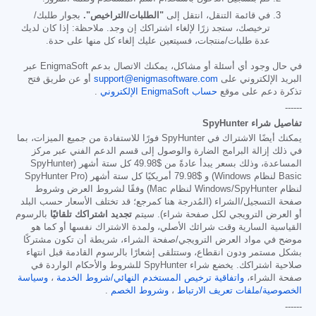
في قائمة التنقل، انتقل إلى
"الطلبات/التراخيص".
بجوار طلبك/
ترخيصك، ستجد زرًا لإلغاء اشتراكك إن وجد. ملاحظة: إذا كان لديك
عدة طلبات/منتجات، فسيتعين عليك إلغاء كل منها على حدة.
في حال وجود أي أسئلة أو مشاكل، يمكنك الاتصال بدعم EnigmaSoft عبر
البريد الإلكتروني على
support@enigmasoftware.com
أو عن طريق فتح
تذكرة دعم على موقع
حساب EnigmaSoft الإلكتروني
.
------
تفاصيل شراء SpyHunter
يمكنك أيضًا الاشتراك في SpyHunter فورًا للاستفادة من جميع الميزات، بما
في ذلك إزالة البرامج الضارة والوصول إلى قسم الدعم الفني عبر مركز
المساعدة، وذلك بسعر يبدأ عادةً من
$49.98
كل ستة أشهر (SpyHunter
Basic لنظام Windows) و
$79.98
أمريكيًا كل ستة أشهر (SpyHunter Pro
لنظام Windows/SpyHunter لنظام Mac) وفقًا لشروط العرض وشروط
صفحة التسجيل/الشراء (المُدرجة هنا كمرجع؛ قد تختلف الأسعار حسب البلد
أو العرض الترويجي لكل صفحة شراء). سيتم
تجديد اشتراكك تلقائيًا
بالرسوم
القياسية السارية وقت شرائك الأصلي، ولمدة الاشتراك نفسها أو كما هو
موضح في مواد العرض الترويجي/صفحة الشراء، شريطة أن تكون مشتركًا
بشكل مستمر ودون انقطاع، وستتلقى إشعارًا بالرسوم القادمة قبل انتهاء
صلاحية اشتراكك. يخضع شراء SpyHunter للشروط والأحكام الواردة في
صفحة الشراء،
واتفاقية ترخيص المستخدم النهائي/شروط الخدمة
،
وسياسة
الخصوصية/ملفات تعريف الارتباط
،
وشروط الخصم
.
------