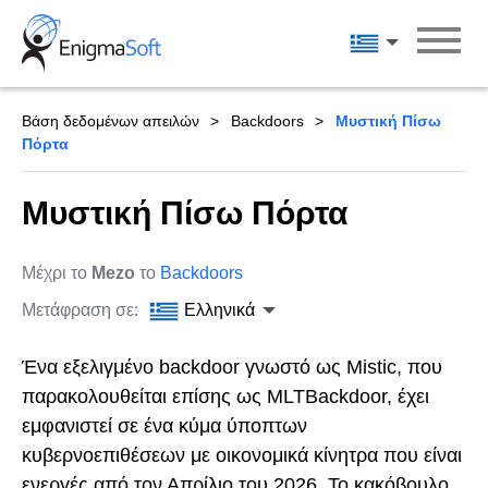
Skip
to
Ελληνικά
content
Βάση δεδομένων απειλών
Backdoors
Μυστική Πίσω
Πόρτα
Μυστική Πίσω Πόρτα
Μέχρι το
Mezo
το
Backdoors
Μετάφραση σε:
Ελληνικά
Ένα εξελιγμένο backdoor γνωστό ως Mistic, που
παρακολουθείται επίσης ως MLTBackdoor, έχει
εμφανιστεί σε ένα κύμα ύποπτων
κυβερνοεπιθέσεων με οικονομικά κίνητρα που είναι
ενεργές από τον Απρίλιο του 2026. Το κακόβουλο