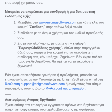
επιστροφή χρημάτων σας.
Μπορείτε να ακυρώσετε μια συνδρομή ή μια δοκιμαστική
έκδοση ως εξής:
Μεταβείτε στο
www.enigmasoftware.com
και κάντε κλικ στο
κουμπί
"Σύνδεση"
στην επάνω δεξιά γωνία.
Συνδεθείτε με το όνομα χρήστη και τον κωδικό πρόσβασής
σας.
Στο μενού πλοήγησης, μεταβείτε στην
επιλογή
"Παραγγελία/Άδειες χρήσης".
Δίπλα στην παραγγελία/
άδειά σας, υπάρχει ένα κουμπί για να ακυρώσετε τη
συνδρομή σας, εάν υπάρχει. Σημείωση: Εάν έχετε πολλές
παραγγελίες/προϊόντα, θα πρέπει να τα ακυρώσετε
ξεχωριστά.
Εάν έχετε οποιεσδήποτε ερωτήσεις ή προβλήματα, μπορείτε να
επικοινωνήσετε με την Υποστήριξη της EnigmaSoft μέσω email στη
διεύθυνση support@enigmasoftware.com
ή ανοίγοντας ένα αίτημα
υποστήριξης στον ιστότοπο
MyAccount της EnigmaSoft
.
------
Λεπτομέρειες Αγοράς SpyHunter
Έχετε επίσης την επιλογή να εγγραφείτε αμέσως στο SpyHunter για
πλήρη λειτουργικότητα, συμπεριλαμβανομένης της αφαίρεσης