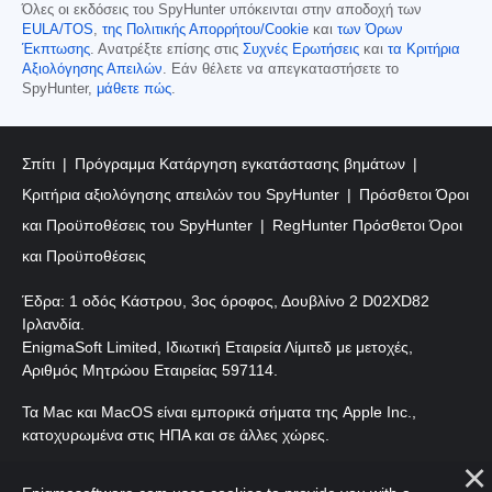
Όλες οι εκδόσεις του SpyHunter υπόκεινται στην αποδοχή των
EULA/TOS
,
της Πολιτικής Απορρήτου/Cookie
και
των Όρων
Έκπτωσης
. Ανατρέξτε επίσης στις
Συχνές Ερωτήσεις
και
τα Κριτήρια
Αξιολόγησης Απειλών
. Εάν θέλετε να απεγκαταστήσετε το
SpyHunter,
μάθετε πώς
.
Σπίτι
Πρόγραμμα Κατάργηση εγκατάστασης βημάτων
Κριτήρια αξιολόγησης απειλών του SpyHunter
Πρόσθετοι Όροι
και Προϋποθέσεις του SpyHunter
RegHunter Πρόσθετοι Όροι
και Προϋποθέσεις
Έδρα: 1 οδός Κάστρου, 3ος όροφος, Δουβλίνο 2 D02XD82
Ιρλανδία.
EnigmaSoft Limited, Ιδιωτική Εταιρεία Λίμιτεδ με μετοχές,
Αριθμός Μητρώου Εταιρείας 597114.
Τα Mac και MacOS είναι εμπορικά σήματα της Apple Inc.,
κατοχυρωμένα στις ΗΠΑ και σε άλλες χώρες.
Πνευματικά δικαιώματα 2016-
2026
. EnigmaSoft Ltd. Με