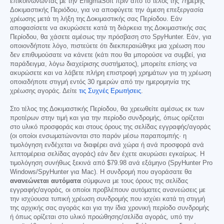
επικοινωνώντας με την EnigmaSoft πριν από το τέλος της 7ήμερης
Δοκιμαστικής Περιόδου, για να αποφύγετε την άμεση επεξεργασία
χρέωσης μετά τη λήξη της Δοκιμαστικής σας Περίοδου. Εάν
αποφασίσετε να ακυρώσετε κατά τη διάρκεια της Δοκιμαστικής σας
Περίοδου, θα χάσετε αμέσως την πρόσβαση στο SpyHunter. Εάν, για
οποιονδήποτε λόγο, πιστεύετε ότι διεκπεραιώθηκε μια χρέωση που
δεν επιθυμούσατε να κάνετε (κάτι που θα μπορούσε να συμβεί, για
παράδειγμα, λόγω διαχείρισης συστήματος), μπορείτε επίσης να
ακυρώσετε και να λάβετε πλήρη επιστροφή χρημάτων για τη χρέωση
οποιαδήποτε στιγμή εντός 30 ημερών από την ημερομηνία της
χρέωσης αγοράς. Δείτε
τις Συχνές Ερωτήσεις
.
Στο τέλος της Δοκιμαστικής Περίοδου, θα χρεωθείτε αμέσως εκ των
προτέρων στην τιμή και για την περίοδο συνδρομής, όπως ορίζεται
στο υλικό προσφοράς και στους όρους της σελίδας εγγραφής/αγοράς
(οι οποίοι ενσωματώνονται στο παρόν μέσω παραπομπής· η
τιμολόγηση ενδέχεται να διαφέρει ανά χώρα ή ανά προσφορά ανά
λεπτομέρεια σελίδας αγοράς) εάν δεν έχετε ακυρώσει εγκαίρως. Η
τιμολόγηση συνήθως ξεκινά από
$79.98
ανά εξάμηνο (SpyHunter Pro
Windows/SpyHunter για Mac). Η συνδρομή που αγοράσατε θα
ανανεώνεται αυτόματα
σύμφωνα με τους όρους της σελίδας
εγγραφής/αγοράς, οι οποίοι προβλέπουν αυτόματες ανανεώσεις με
την ισχύουσα τυπική χρέωση συνδρομής που ισχύει κατά τη στιγμή
της αρχικής σας αγοράς και για την ίδια χρονική περίοδο συνδρομής
ή όπως ορίζεται στο υλικό προώθησης/σελίδα αγοράς, υπό την