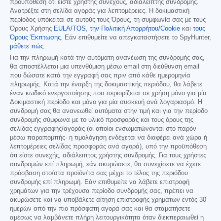
προϋπόθεση ότι είστε χρήστης συνεχούς, αδιάλειπτης συνδρομής.
Ανατρέξτε στη σελίδα αγοράς για λεπτομέρειες. Η δοκιμαστική
περίοδος υπόκειται σε αυτούς τους Όρους, τη συμφωνία σας με τους
Όρους Χρήσης
EULA/TOS
,
την Πολιτική Απορρήτου/Cookie
και
τους
Όρους Έκπτωσης
. Εάν επιθυμείτε να απεγκαταστήσετε το SpyHunter,
μάθετε πώς
.
Για την πληρωμή κατά την αυτόματη ανανέωση της συνδρομής σας,
θα αποστέλλεται μια υπενθύμιση μέσω email στη διεύθυνση email
που δώσατε κατά την εγγραφή σας πριν από κάθε ημερομηνία
πληρωμής. Κατά την έναρξη της δοκιμαστικής περιόδου, θα λάβετε
έναν κωδικό ενεργοποίησης που περιορίζεται σε χρήση μόνο για μία
Δοκιμαστική περίοδο και μόνο για μία συσκευή ανά λογαριασμό. Η
συνδρομή σας θα ανανεωθεί αυτόματα στην τιμή και για την περίοδο
συνδρομής σύμφωνα με το υλικό προσφοράς και τους όρους της
σελίδας εγγραφής/αγοράς (οι οποίοι ενσωματώνονται στο παρόν
μέσω παραπομπής· η τιμολόγηση ενδέχεται να διαφέρει ανά χώρα ή
λεπτομέρειες σελίδας προσφοράς ανά αγορά), υπό την προϋπόθεση
ότι είστε συνεχής, αδιάλειπτος χρήστης συνδρομής. Για τους χρήστες
συνδρομών επί πληρωμή, εάν ακυρώσετε, θα συνεχίσετε να έχετε
πρόσβαση στο/στα προϊόν/τα σας μέχρι το τέλος της περιόδου
συνδρομής επί πληρωμή. Εάν επιθυμείτε να λάβετε επιστροφή
χρημάτων για την τρέχουσα περίοδο συνδρομής σας, πρέπει να
ακυρώσετε και να υποβάλετε αίτηση επιστροφής χρημάτων εντός 30
ημερών από την πιο πρόσφατη αγορά σας και θα σταματήσετε
αμέσως να λαμβάνετε πλήρη λειτουργικότητα όταν διεκπεραιωθεί η