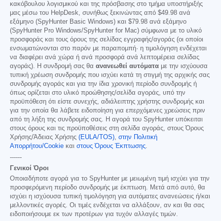
κακόβουλου λογισμικού και της πρόσβασης στο τμήμα υποστήριξής
μας μέσω του HelpDesk, συνήθως ξεκινώντας από
$49.98
ανά
εξάμηνο (SpyHunter Basic Windows) και
$79.98
ανά εξάμηνο
(SpyHunter Pro Windows/SpyHunter for Mac) σύμφωνα με το υλικό
προσφοράς και τους όρους της σελίδας εγγραφής/αγοράς (οι οποίοι
ενσωματώνονται στο παρόν με παραπομπή· η τιμολόγηση ενδέχεται
να διαφέρει ανά χώρα ή ανά προσφορά ανά λεπτομέρεια σελίδας
αγοράς). Η συνδρομή σας θα
ανανεωθεί αυτόματα
με την ισχύουσα
τυπική χρέωση συνδρομής που ισχύει κατά τη στιγμή της αρχικής σας
συνδρομής αγοράς και για την ίδια χρονική περίοδο συνδρομής ή
όπως ορίζεται στο υλικό προώθησης/σελίδα αγοράς, υπό την
προϋπόθεση ότι είστε συνεχής, αδιάλειπτης χρήστης συνδρομής και
για την οποία θα λάβετε ειδοποίηση για επερχόμενες χρεώσεις πριν
από τη λήξη της συνδρομής σας. Η αγορά του SpyHunter υπόκειται
στους όρους και τις προϋποθέσεις στη σελίδα αγοράς, στους Όρους
Χρήσης/Άδειας Χρήσης
(EULA/TOS)
,
στην Πολιτική
Απορρήτου/Cookie
και
στους Όρους Έκπτωσης
.
------
Γενικοί Όροι
Οποιαδήποτε αγορά για το SpyHunter με μειωμένη τιμή ισχύει για την
προσφερόμενη περίοδο συνδρομής με έκπτωση. Μετά από αυτό, θα
ισχύει η ισχύουσα τυπική τιμολόγηση για αυτόματες ανανεώσεις ή/και
μελλοντικές αγορές. Οι τιμές ενδέχεται να αλλάξουν, αν και θα σας
ειδοποιήσουμε εκ των προτέρων για τυχόν αλλαγές τιμών.