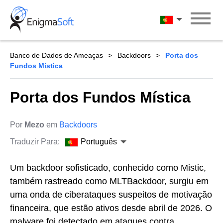
Skip
to
Português
content
Banco de Dados de Ameaças
Backdoors
Porta dos
Fundos Mística
Porta dos Fundos Mística
Por
Mezo
em
Backdoors
Traduzir Para:
Português
Um backdoor sofisticado, conhecido como Mistic,
também rastreado como MLTBackdoor, surgiu em
uma onda de ciberataques suspeitos de motivação
financeira, que estão ativos desde abril de 2026. O
malware foi detectado em ataques contra