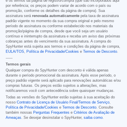
e os termos da página de registro/compra (que são incorporados aqui
por referência; os preços podem variar de acordo com o país ou
promoção, conforme os detalhes da página de compra). Sua
assinatura será
renovada automaticamente
pela taxa de assinatura
padrão vigente no momento da sua compra original e pelo mesmo
período de assinatura ou conforme estabelecido nos materiais da
promoção/página de compra, desde que você seja um usuário
contínuo e ininterrupto da assinatura e receba um aviso das próximas
cobranças antes do vencimento da sua assinatura. A compra do
SpyHunter está sujeita aos termos e condições da página de compra,
EULA/TOS
,
Política de Privacidade/Cookies
e
Termos de Desconto
.
------
Termos gerais
Qualquer compra do SpyHunter com desconto é válida apenas
durante o período promocional da assinatura. Após esse período, o
preço padrão vigente será aplicado para renovações automáticas e/ou
compras futuras. Os preços estão sujeitos a alterações, mas
notificaremos você com antecedência sobre quaisquer mudanças.
Todas as versões do SpyHunter estão sujeitas à sua aceitação do
nosso
Contrato de Licença de Usuário Final/Termos de Serviço
,
Política de Privacidade/Cookies
e
Termos de Desconto
. Consulte
também nossas
Perguntas Frequentes
e
Critérios de Avaliação de
Ameaças
. Se desejar desinstalar o SpyHunter,
saiba como
.