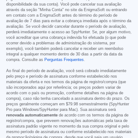
disponibilidade da sua conta). Você pode cancelar sua avaliação
através da seção "Minha Conta" no site da EnigmaSoft ou entrando
em contato com a EnigmaSoft antes do término do período de
avaliação de 7 dias para evitar a cobrança imediata após o término da
avaliação. Se você decidir cancelar durante o período de avaliação,
perderá imediatamente o acesso ao SpyHunter. Se, por algum motivo,
você acreditar que uma cobrança indevida foi efetuada (o que pode
ocorrer devido a problemas de administração do sistema, por
exemplo), você também poderá cancelar e receber um reembolso
integral a qualquer momento dentro de 30 dias a partir da data da
compra. Consulte as
Perguntas Frequentes
.
Ao final do período de avaliação, você será cobrado imediatamente
pelo preço e período de assinatura conforme estabelecido nos
materiais da oferta e nos termos da página de registro/compra (que
são incorporados aqui por referência; os preços podem variar de
acordo com o país ou promoção, conforme detalhes na página de
compra), caso não tenha cancelado a assinatura dentro do prazo. Os
preços geralmente começam em
$79.98
semestralmente (SpyHunter
Pro para Windows/SpyHunter para Mac). Sua assinatura será
renovada automaticamente
de acordo com os termos da página de
registro/compra, que preveem renovações automáticas pela taxa de
assinatura padrão vigente no momento da sua compra original e pelo
mesmo período de assinatura ou conforme estabelecido nos materiais
da promoção/página de compra, desde que você seja um usuário