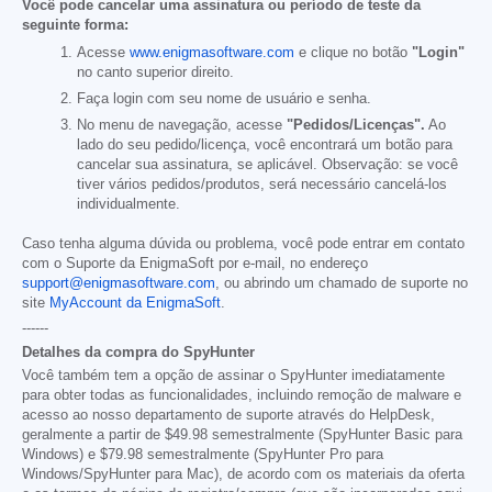
Você pode cancelar uma assinatura ou período de teste da
seguinte forma:
Acesse
www.enigmasoftware.com
e clique no botão
"Login"
no canto superior direito.
Faça login com seu nome de usuário e senha.
No menu de navegação, acesse
"Pedidos/Licenças".
Ao
lado do seu pedido/licença, você encontrará um botão para
cancelar sua assinatura, se aplicável. Observação: se você
tiver vários pedidos/produtos, será necessário cancelá-los
individualmente.
Caso tenha alguma dúvida ou problema, você pode entrar em contato
com o Suporte da EnigmaSoft por e-mail, no endereço
support@enigmasoftware.com
, ou abrindo um chamado de suporte no
site
MyAccount da EnigmaSoft
.
------
Detalhes da compra do SpyHunter
Você também tem a opção de assinar o SpyHunter imediatamente
para obter todas as funcionalidades, incluindo remoção de malware e
acesso ao nosso departamento de suporte através do HelpDesk,
geralmente a partir de
$49.98
semestralmente (SpyHunter Basic para
Windows) e
$79.98
semestralmente (SpyHunter Pro para
Windows/SpyHunter para Mac), de acordo com os materiais da oferta