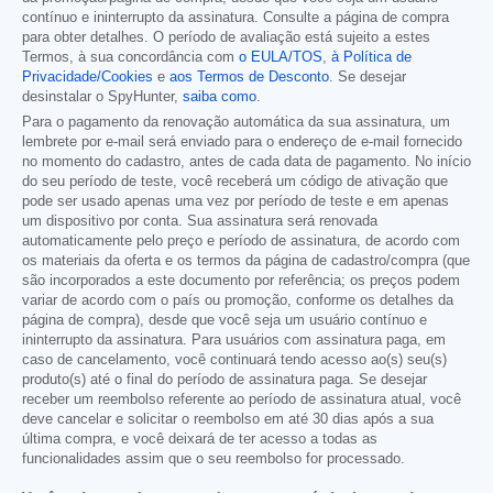
contínuo e ininterrupto da assinatura. Consulte a página de compra
para obter detalhes. O período de avaliação está sujeito a estes
Termos, à sua concordância com
o EULA/TOS
,
à Política de
Privacidade/Cookies
e
aos Termos de Desconto
. Se desejar
desinstalar o SpyHunter,
saiba como
.
Para o pagamento da renovação automática da sua assinatura, um
lembrete por e-mail será enviado para o endereço de e-mail fornecido
no momento do cadastro, antes de cada data de pagamento. No início
do seu período de teste, você receberá um código de ativação que
pode ser usado apenas uma vez por período de teste e em apenas
um dispositivo por conta. Sua assinatura será renovada
automaticamente pelo preço e período de assinatura, de acordo com
os materiais da oferta e os termos da página de cadastro/compra (que
são incorporados a este documento por referência; os preços podem
variar de acordo com o país ou promoção, conforme os detalhes da
página de compra), desde que você seja um usuário contínuo e
ininterrupto da assinatura. Para usuários com assinatura paga, em
caso de cancelamento, você continuará tendo acesso ao(s) seu(s)
produto(s) até o final do período de assinatura paga. Se desejar
receber um reembolso referente ao período de assinatura atual, você
deve cancelar e solicitar o reembolso em até 30 dias após a sua
última compra, e você deixará de ter acesso a todas as
funcionalidades assim que o seu reembolso for processado.