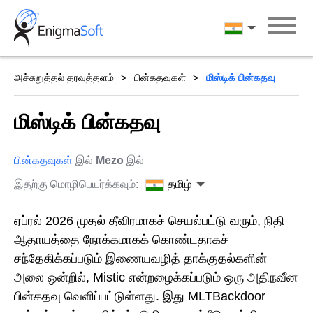
Skip
to
தமிழ்
content
அச்சுறுத்தல் தரவுத்தளம்
பின்கதவுகள்
மிஸ்டிக் பின்கதவு
மிஸ்டிக் பின்கதவு
பின்கதவுகள்
இல்
Mezo
இல்
இதற்கு மொழிபெயர்க்கவும்:
தமிழ்
ஏப்ரல் 2026 முதல் தீவிரமாகச் செயல்பட்டு வரும், நிதி
ஆதாயத்தை நோக்கமாகக் கொண்டதாகச்
சந்தேகிக்கப்படும் இணையவழித் தாக்குதல்களின்
அலை ஒன்றில், Mistic என்றழைக்கப்படும் ஒரு அதிநவீன
பின்கதவு வெளிப்பட்டுள்ளது. இது MLTBackdoor