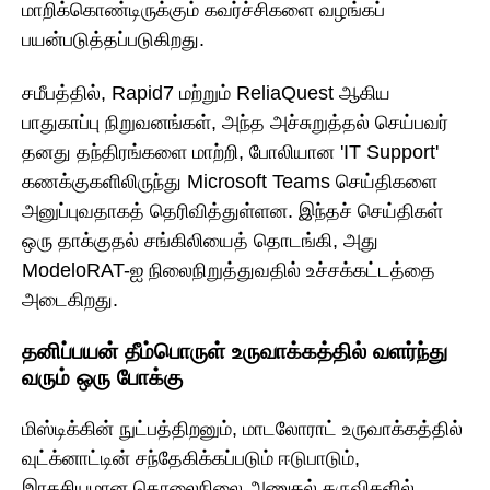
மாறிக்கொண்டிருக்கும் கவர்ச்சிகளை வழங்கப்
பயன்படுத்தப்படுகிறது.
சமீபத்தில், Rapid7 மற்றும் ReliaQuest ஆகிய
பாதுகாப்பு நிறுவனங்கள், அந்த அச்சுறுத்தல் செய்பவர்
தனது தந்திரங்களை மாற்றி, போலியான 'IT Support'
கணக்குகளிலிருந்து Microsoft Teams செய்திகளை
அனுப்புவதாகத் தெரிவித்துள்ளன. இந்தச் செய்திகள்
ஒரு தாக்குதல் சங்கிலியைத் தொடங்கி, அது
ModeloRAT-ஐ நிலைநிறுத்துவதில் உச்சக்கட்டத்தை
அடைகிறது.
தனிப்பயன் தீம்பொருள் உருவாக்கத்தில் வளர்ந்து
வரும் ஒரு போக்கு
மிஸ்டிக்கின் நுட்பத்திறனும், மாடலோராட் உருவாக்கத்தில்
வுட்க்னாட்டின் சந்தேகிக்கப்படும் ஈடுபாடும்,
இரகசியமான தொலைநிலை அணுகல் கருவிகளில்