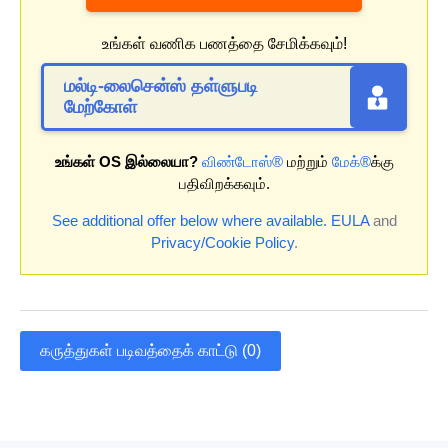
உங்கள் வணிக பணத்தை சேமிக்கவும்!
மல்டி-லைசென்ஸ் தள்ளுபடி
மேற்கோள்
உங்கள் OS இல்லையா?
விண்டோஸ்®
மற்றும்
மேக்®
க்கு
பதிவிறக்கவும்.
See additional offer below where available.
EULA
and
Privacy/Cookie Policy
.
கருத்துகள் படிவத்தைக் காட்டு (0)