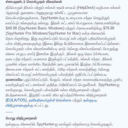
ஸ்பைஹன்டர் கொள்முதல் விவரங்கள்
தீம்பொருள் நீக்கம் மற்றும் எங்கள் உதவி மையம் (HelpDesk) வழியாக எங்கள்
ஆதரவுத் துறையை அணுகுவது உள்ளிட்ட முழுமையான
செயல்பாடுகளுக்காக, SpyHunter-க்கு உடனடியாக சந்தா செலுத்தும்
வாய்ப்பும் உங்களுக்கு உள்ளது. இதன் கட்டணம் பொதுவாக அரையாண்டுக்கு
$49.98
(SpyHunter Basic Windows) மற்றும் அரையாண்டுக்கு
$79.98
(SpyHunter Pro Windows/SpyHunter for Mac) என்ற விலையில்
தொடங்குகிறது. இது வழங்கப்படும் பொருட்கள் மற்றும் பதிவு/கொள்முதல்
பக்க விதிமுறைகளுக்கு (இவை இங்கு மேற்கோளாக இணைக்கப்பட்டுள்ளன;
கொள்முதல் பக்க விவரங்களின்படி நாடு அல்லது விளம்பரத்தைப் பொறுத்து
விலை மாறுபடலாம்) இணங்க இருக்கும். நீங்கள் ஒரு தொடர்ச்சியான,
தடையற்ற சந்தாப் பயனராக இருக்கும் பட்சத்தில், உங்கள் சந்தா, நீங்கள்
முதலில் சந்தா வாங்கிய நேரத்தில் நடைமுறையில் இருந்த அப்போதைய
நிலையான சந்தாக் கட்டணத்தில், அதே சந்தாக் காலத்திற்கு அல்லது
விளம்பரப் பொருட்கள்/கொள்முதல் பக்கத்தில் குறிப்பிடப்பட்டுள்ளபடி
தானாகவே
புதுப்பிக்கப்படும். மேலும், உங்கள் சந்தா காலாவதியாவதற்கு முன்பு
வரவிருக்கும் கட்டணங்கள் குறித்த அறிவிப்பைப் பெறுவீர்கள். SpyHunter-ஐ
வாங்குவது, கொள்முதல் பக்கத்தில் உள்ள விதிமுறைகள் மற்றும்
நிபந்தனைகள், இறுதிப் பயனர் உரிம ஒப்பந்தம்/சேவை விதிமுறைகள்
(EULA/TOS)
,
தனியுரிமை/குக்கீ கொள்கை
மற்றும்
தள்ளுபடி
விதிமுறைகளுக்கு
உட்பட்டது.
------
பொது விதிமுறைகள்
தள்ளுபடி விலையில் SpyHunter-ஐ வாங்கும் எந்தவொரு கொள்முதலும்,