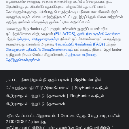
வழங்கப்படும் தள்ளுபடி சந்தாக் காலத்திற்கு மட்டுமே செல்லுபடியாகும்.
அதன்பிறகு, தானியங்கிப் புதுப்பிப்புகள் மற்றும்/அல்லது எதிர்காலக்
கொள்முதல்களுக்கு, அப்போது பொருந்தக்கூடிய நிலையான விலையேற்றம்
அமலுக்கு வரும். விலை மாற்றத்திற்கு உட்பட்டது, இருப்பினும் விலை மாற்றங்கள்
குறித்து நாங்கள் உங்களுக்கு முன்கூட்டியே அறிவிப்போம்.
அனைத்து SpyHunter பதிப்புகளும், எங்களின் இறுதிப் பயனர் உரிம
ஒப்பந்தம்/சேவை விதிமுறைகள்
(EULA/TOS)
,
தனியுரிமை/குக்கீ கொள்கை
மற்றும்
தள்ளுபடி விதிமுறைகளுக்கு
நீங்கள் ஒப்புக்கொள்வதைப் பொறுத்தது.
தயவுசெய்து எங்களின் அடிக்கடி
கேட்கப்படும் கேள்விகள் (FAQs)
மற்றும்
அச்சுறுத்தல் மதிப்பீட்டு அளவுகோல்களையும்
பார்க்கவும். நீங்கள் SpyHunter-
ஐ நிறுவல் நீக்கம் செய்ய விரும்பினால்,
அதற்கான வழியைத்
தெரிந்துகொள்ளுங்கள்
.
முகப்பு
நிரல் நிறுவல் நீக்குதல் படிகள்
SpyHunter இன்
அச்சுறுத்தல் மதிப்பீட்டு அளவுகோல்கள்
SpyHunter கூடுதல்
விதிமுறைகள் மற்றும் நிபந்தனைகள்
RegHunter கூடுதல்
விதிமுறைகள் மற்றும் நிபந்தனைகள்
பதிவு செய்யப்பட்ட அலுவலகம்: 1 கோட்டை தெரு, 3 வது மாடி, டப்ளின்
2 D02XD82 அயர்லாந்து.
எனிக்மாசாஃப்ட் லிமிடெட், பங்குகளால் பிரைவேட் கம்பெனி லிமிடெட்,