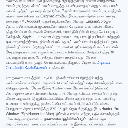
கணக்கின் பயன்பாட்டில் தாக்கத்தை ஏற்படுத்தலாம்). உங்கள் சோதனைக்
காலம் முடிந்தவுடன் கட்டணம் செலுத்த வேண்டியதையும் அது உடனடியாகச்
செயல்படுத்தப்படுவதையும் தவிர்க்க, 7-நாள் சோதனைக் காலம் முடிவதற்குள்
உங்கள் கணக்கிற்கான EnigmaSoft-இன் இணையதளத்தில் உள்ள 'எனது
கணக்கு' (MyAccount) பகுதி வழியாகவோ அல்லது EnigmaSoft-ஐத்
தொடர்புகொள்வதன் மூலமாகவோ உங்கள் சோதனைக் காலத்தை நீங்கள்
ரத்து செய்யலாம். உங்கள் சோதனைக் காலத்தில் நீங்கள் ரத்து செய்ய முடிவு
செய்தால், SpyHunter-க்கான அணுகலை உடனடியாக இழப்பீர்கள். ஏதேனும்
ஒரு காரணத்திற்காக, நீங்கள் விரும்பாத கட்டணம் செயல்படுத்தப்பட்டதாக
நீங்கள் நம்பினால் (எடுத்துக்காட்டாக, கணினி நிர்வாகத்தின் அடிப்படையில்
இது நிகழலாம்), கொள்முதல் கட்டணம் விதிக்கப்பட்ட தேதியிலிருந்து 30
நாட்களுக்குள் எந்த நேரத்திலும் நீங்கள் ரத்துசெய்து, அந்தக்
கட்டணத்திற்கான முழுத் தொகையையும் திரும்பப் பெறலாம்.
அடிக்கடி
கேட்கப்படும் கேள்விகளைப்
பார்க்கவும்.
சோதனைக் காலத்தின் முடிவில், நீங்கள் சரியான நேரத்தில் ரத்து
செய்யவில்லை என்றால், சலுகைப் பொருட்கள் மற்றும் பதிவு/கொள்முதல் பக்க
விதிமுறைகளில் (இவை இங்கு மேற்கோளாக இணைக்கப்பட்டுள்ளன;
கொள்முதல் பக்க விவரங்களின்படி நாடு அல்லது விளம்பரத்தைப் பொறுத்து
விலை மாறுபடலாம்) குறிப்பிடப்பட்டுள்ள விலை மற்றும் சந்தாக் காலத்திற்கு
உடனடியாக உங்களுக்கு முன்கூட்டியே கட்டணம் விதிக்கப்படும். விலை
பொதுவாக அரையாண்டுக்கு
$79.98
இல் தொடங்குகிறது (SpyHunter Pro
Windows/SpyHunter for Mac). நீங்கள் வாங்கிய சந்தா, பதிவு/கொள்முதல்
பக்க விதிமுறைகளின்படி
தானாகவே புதுப்பிக்கப்படும்
. நீங்கள் ஒரு
தொடர்ச்சியான, தடையற்ற சந்தாப் பயனராக இருக்கும் பட்சத்தில், உங்கள்