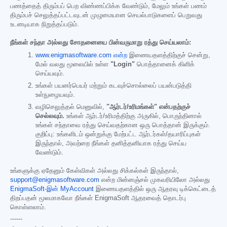
பணத்தைத் திரும்பப் பெற விண்ணப்பிக்க வேண்டும், மேலும் உங்கள் பணம்
திரும்பச் செலுத்தப்பட்டவுடன் முழுமையான செயல்பாடுகளைப் பெறுவது
உடனடியாக நிறுத்தப்படும்.
நீங்கள் சந்தா அல்லது சோதனையை பின்வருமாறு ரத்து செய்யலாம்:
www.enigmasoftware.com என்ற
இணையதளத்திற்குச் சென்று,
மேல் வலது மூலையில் உள்ள
"Login"
பொத்தானைக் கிளிக்
செய்யவும்.
உங்கள் பயனர்பெயர் மற்றும் கடவுச்சொல்லைப் பயன்படுத்தி
உள்நுழையவும்.
வழிசெலுத்தல் மெனுவில்,
"ஆர்டர்/உரிமங்கள்" என்பதற்குச்
செல்லவும்.
உங்கள் ஆர்டர்/உரிமத்திற்கு அருகில், பொருந்தினால்
உங்கள் சந்தாவை ரத்து செய்வதற்கான ஒரு பொத்தான் இருக்கும்.
குறிப்பு: உங்களிடம் ஒன்றுக்கு மேற்பட்ட ஆர்டர்கள்/தயாரிப்புகள்
இருந்தால், அவற்றை நீங்கள் தனித்தனியாக ரத்து செய்ய
வேண்டும்.
உங்களுக்கு ஏதேனும் கேள்விகள் அல்லது சிக்கல்கள் இருந்தால்,
support@enigmasoftware.com
என்ற மின்னஞ்சல் முகவரியிலோ அல்லது
EnigmaSoft-இன் MyAccount
இணையதளத்தில் ஒரு ஆதரவு டிக்கெட்டைத்
திறப்பதன் மூலமாகவோ நீங்கள் EnigmaSoft ஆதரவைத் தொடர்பு
கொள்ளலாம்.
------