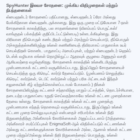
SpyHunter இலவச சோதனை: முக்கிய விதிமுறைகள் மற்றும்
நிபந்தனைகள்
ஸ்பைஹன்டர் சோதனைப் பதிப்பானது, ஸ்பைஹன்டர் ப்ரோ அல்லது
மேக்கிற்கான ஸ்பைஹன்டருக்கானது. இது ஒரு முறை மட்டுமேயான 7-நாள்
சோதனைக் காலத்திற்கு, பல சாதனங்களை (விளம்பரப் பொருட்கள்/
வாங்குதல் பக்கத்தில் குறிப்பிடப்பட்டுள்ளபடி) உள்ளடக்கியுள்ளது. இது
விரிவான தீம்பொருள் கண்டறிதல் மற்றும் அகற்றும் செயல்பாடு, தீம்பொருள்
அச்சுறுத்தல்களிலிருந்து உங்கள் கணினியைத் தீவிரமாகப் பாதுகாக்க உயர்
செயல்திறன் கொண்ட பாதுகாப்பு அமைப்புகள், மற்றும் ஸ்பைஹன்டர் ஹெல்ப்
டெஸ்க் வழியாக எங்கள் தொழில்நுட்ப ஆதரவுக் குழுவை அணுகும் வசதி
ஆகியவற்றை வழங்குகிறது. சோதனைக் காலத்தில் உங்களிடமிருந்து
முன்பணமாகக் கட்டணம் வசூலிக்கப்படாது, இருப்பினும் சோதனையைச்
செயல்படுத்த ஒரு கிரெடிட் கார்டு தேவைப்படும். (முன்பணம் செலுத்திய
கிரெடிட் கார்டுகள், டெபிட் கார்டுகள் மற்றும் பரிசு அட்டைகள் இந்தச்
சலுகையின் கீழ் ஏற்றுக்கொள்ளப்படாமல் போகலாம்.) நீங்கள்
சோதனையிலிருந்து கட்டணச் சந்தாவிற்கு மாறும் பட்சத்தில், தொடர்ச்சியான,
தடையற்ற பாதுகாப்பை உறுதி செய்வதற்காகவே உங்கள் கட்டண முறைக்கான
தேவை உள்ளது. சோதனைக் காலத்தில் உங்கள் கட்டண முறைக்கு
முன்பணமாக எந்தத் தொகையும் வசூலிக்கப்படாது, இருப்பினும் உங்கள்
கட்டண முறை செல்லுபடியாகும் என்பதைச் சரிபார்க்க உங்கள் நிதி
நிறுவனத்திற்கு அங்கீகாரக் கோரிக்கைகள் அனுப்பப்படலாம் (அத்தகைய
அங்கீகாரச் சமர்ப்பிப்புகள் EnigmaSoft-ஆல் விதிக்கப்படும் கட்டணங்கள்
அல்லது கட்டணங்களுக்கான கோரிக்கைகள் அல்ல, ஆனால் உங்கள் கட்டண
முறை மற்றும்/அல்லது உங்கள் நிதி நிறுவனத்தைப் பொறுத்து, உங்கள்