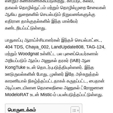
என்றும் கண்காணிக்கப்படுகிறது. காப்பீடு, கல்வி,
தகவல் தொழில்நுட்பம் மற்றும் தொழில்முறை சேவைகள்
ஆகிய துறைகளில் செயல்படும் நிறுவனங்களுக்கு
எதிரான தாக்குதல்களில் இந்த மால்வேர்
கண்டறியப்பட்டுள்ளது.
பாதுகாப்பு ஆராய்ச்சியாளர்கள் இந்தச் செயல்பாட்டை,
404 TDS, Chaya_002, LandUpdate808, TAG-124,
மற்றும் Woodgnat உள்ளிட்ட பல புனைப்பெயர்களால்
அறியப்படும் ஆரம்ப அணுகல் தரகர் (IAB) ஆன
KongTuke உடன் தொடர்புபடுத்தியுள்ளனர். இந்த
ஊடுருவல்களின் போது, முன்னர் இதே அச்சுறுத்தல்
காரணியால் நிகழ்த்தப்பட்டதாகக் கருதப்பட்ட, பைதான்
அடிப்படையிலான தொலைநிலை அணுகல் ட்ரோஜனான
ModeloRAT உடன் Mistic-ம் பயன்படுத்தப்பட்டுள்ளது.
பொருளடக்கம்