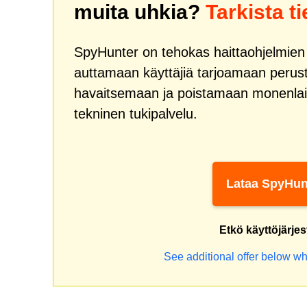
muita uhkia?
Tarkista t
SpyHunter on tehokas haittaohjelmien k
auttamaan käyttäjiä tarjoamaan peruste
havaitsemaan ja poistamaan monenlai
tekninen tukipalvelu.
Lataa SpyHun
Etkö käyttöjärje
See additional offer below wh