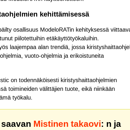
ttaohjelmien kehittämisessä
äilty osallisuus ModeloRATin kehityksessä viittaav
unut piilotettuihin etäkäyttötyökaluihin.
ös laajempaa alan trendiä, jossa kiristyshaittaohj
hjelmia, vuoto-ohjelmia ja erikoistuneita
istic on todennäköisesti kiristyshaittaohjelmien
 toimineiden välittäjien tuote, eikä niinkään
tämä työkalu.
i saavan
Mistinen takaovi
: n ja