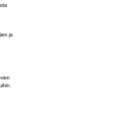
jota
ien ja
uvien
ihin.