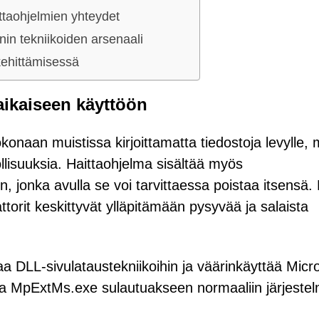
ttaohjelmien yhteydet
in tekniikoiden arsenaali
kehittämisessä
äaikaiseen käyttöön
konaan muistissa kirjoittamatta tiedostoja levylle, 
lisuuksia. Haittaohjelma sisältää myös
n, jonka avulla se voi tarvittaessa poistaa itsensä
ttorit keskittyvät ylläpitämään pysyvää ja salaista
a DLL-sivulataustekniikoihin ja väärinkäyttää Micro
maa MpExtMs.exe sulautuakseen normaaliin järjeste