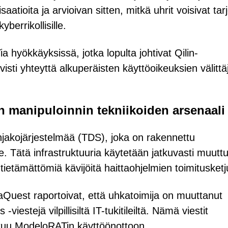
atioita ja arvioivan sitten, mitkä uhrit voisivat tar
berrikollisille.
 hyökkäyksissä, jotka lopulta johtivat Qilin-
sti yhteyttä alkuperäisten käyttöoikeuksien välittäj
 manipuloinnin tekniikoiden arsenaali
njakojärjestelmää (TDS), joka on rakennettu
. Tätä infrastruktuuria käytetään jatkuvasti muutt
ietämättömiä kävijöitä haittaohjelmien toimitusketju
liaQuest raportoivat, että uhkatoimija on muuttanut
iestejä vilpillisiltä IT-tukitileiltä. Nämä viestit
ntuu ModeloRATin käyttöönottoon.