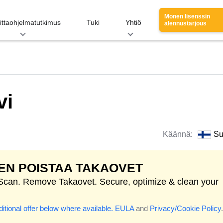
Monen lisenssin
ittaohjelmatutkimus
Tuki
Yhtiö
alennustarjous
vi
Käännä:
Su
EN POISTAA TAKAOVET
 Scan. Remove Takaovet. Secure, optimize & clean your
itional offer below where available.
EULA
and
Privacy/Cookie Policy
.