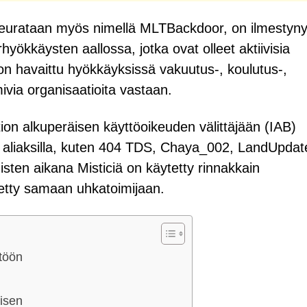
 seurataan myös nimellä MLTBackdoor, on ilmestyny
rhyökkäysten aallossa, jotka ovat olleet aktiivisia
on havaittu hyökkäyksissä vakuutus-, koulutus-,
mivia organisaatioita vastaan.
tion alkuperäisen käyttöoikeuden välittäjään (IAB)
 aliaksilla, kuten 404 TDS, Chaya_002, LandUpdat
en aikana Misticiä on käytetty rinnakkain
etty samaan uhkatoimijaan.
ttöön
lisen