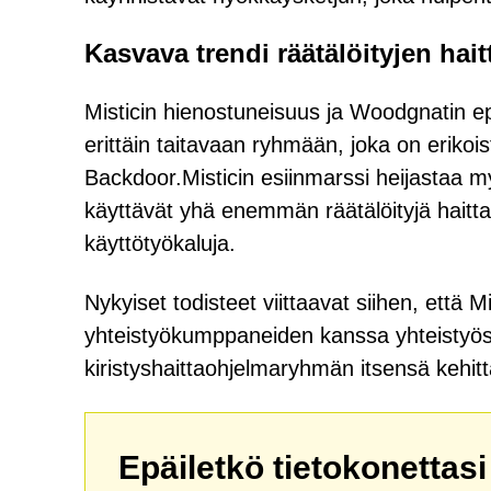
Kasvava trendi räätälöityjen hai
Misticin hienostuneisuus ja Woodgnatin ep
erittäin taitavaan ryhmään, joka on erikoist
Backdoor.Misticin esiinmarssi heijastaa my
käyttävät yhä enemmän räätälöityjä haittao
käyttötyökaluja.
Nykyiset todisteet viittaavat siihen, että M
yhteistyökumppaneiden kanssa yhteistyössä
kiristyshaittaohjelmaryhmän itsensä kehit
Epäiletkö tietokonettas