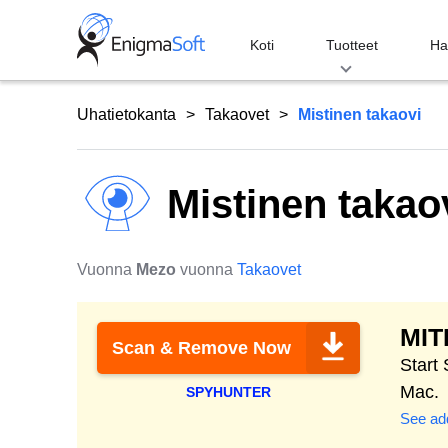
Skip
to
Koti
Tuotteet
Ha
content
Uhatietokanta
Takaovet
Mistinen takaovi
Mistinen takao
Vuonna
Mezo
vuonna
Takaovet
MIT
Scan & Remove Now
Start
Mac.
SPYHUNTER
See add