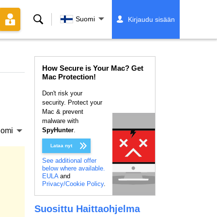
Hae
Suomi
Kirjaudu sisään
How Secure is Your Mac? Get
Mac Protection!
Don't risk your
security. Protect your
Mac & prevent
malware with
omi
SpyHunter
.
Lataa nyt
See additional offer
below where available.
EULA
and
Privacy/Cookie Policy
.
Suosittu Haittaohjelma