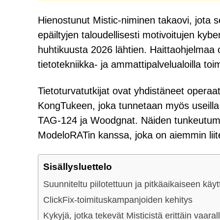
Hienostunut Mistic-niminen takaovi, jota
epäiltyjen taloudellisesti motivoitujen kybe
huhtikuusta 2026 lähtien. Haittaohjelmaa 
tietotekniikka- ja ammattipalvelualoilla toi
Tietoturvatutkijat ovat yhdistäneet operaa
KongTukeen, joka tunnetaan myös useilla
TAG-124 ja Woodgnat. Näiden tunkeutumist
ModeloRATin kanssa, joka on aiemmin liit
Sisällysluettelo
Suunniteltu piilotettuun ja pitkäaikaiseen käy
ClickFix-toimituskampanjoiden kehitys
Kykyjä, jotka tekevät Misticistä erittäin vaaral