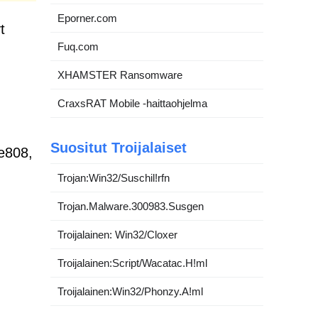
Eporner.com
t
Fuq.com
XHAMSTER Ransomware
CraxsRAT Mobile -haittaohjelma
Suositut Troijalaiset
e808,
Trojan:Win32/Suschil!rfn
Trojan.Malware.300983.Susgen
Troijalainen: Win32/Cloxer
Troijalainen:Script/Wacatac.H!ml
Troijalainen:Win32/Phonzy.A!ml