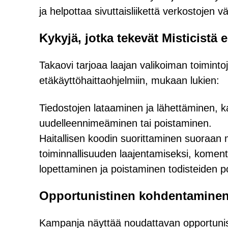
ja helpottaa sivuttaisliikettä verkostojen väl
Kykyjä, jotka tekevät Misticistä e
Takaovi tarjoaa laajan valikoiman toimintoja
etäkäyttöhaittaohjelmiin, mukaan lukien:
Tiedostojen lataaminen ja lähettäminen, k
uudelleennimeäminen tai poistaminen.
Haitallisen koodin suorittaminen suoraan 
toiminnallisuuden laajentamiseksi, komen
lopettaminen ja poistaminen todisteiden p
Opportunistinen kohdentaminen j
Kampanja näyttää noudattavan opportunist