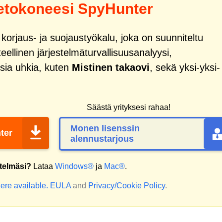
ietokoneesi SpyHunter
orjaus- ja suojaustyökalu, joka on suunniteltu
ellinen järjestelmäturvallisuusanalyysi,
sia uhkia, kuten
Mistinen takaovi
, sekä yksi-yksi-
Säästä yrityksesi rahaa!
Monen lisenssin
ter
alennustarjous
stelmäsi?
Lataa
Windows®
ja
Mac®
.
ere available.
EULA
and
Privacy/Cookie Policy
.