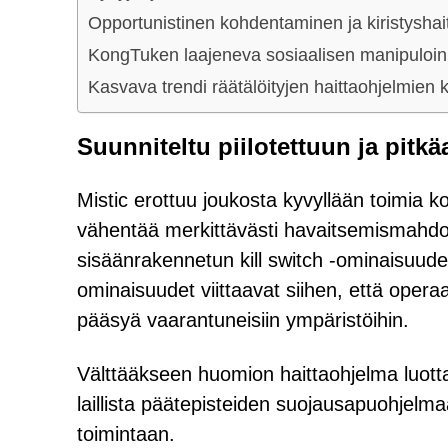
Opportunistinen kohdentaminen ja kiristyshai
KongTuken laajeneva sosiaalisen manipuloinn
Kasvava trendi räätälöityjen haittaohjelmien 
Suunniteltu piilotettuun ja pitk
Mistic erottuu joukosta kyvyllään toimia ko
vähentää merkittävästi havaitsemismahdol
sisäänrakennetun kill switch -ominaisuude
ominaisuudet viittaavat siihen, että operaa
pääsyä vaarantuneisiin ympäristöihin.
Välttääkseen huomion haittaohjelma luotta
laillista päätepisteiden suojausapuohjel
toimintaan.