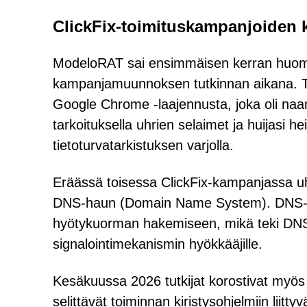
ClickFix-toimituskampanjoiden 
ModeloRAT sai ensimmäisen kerran huomi
kampanjamuunnoksen tutkinnan aikana. Täss
Google Chrome -laajennusta, joka oli naa
tarkoituksella uhrien selaimet ja huijasi h
tietoturvatarkistuksen varjolla.
Eräässä toisessa ClickFix-kampanjassa uhri
DNS-haun (Domain Name System). DNS-pyy
hyötykuorman hakemiseen, mikä teki DNS:
signalointimekanismin hyökkääjille.
Kesäkuussa 2026 tutkijat korostivat myös 
selittävät toiminnan kiristysohjelmiin liitty