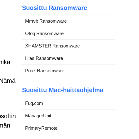
Suosittu Ransomware
Mmvb Ransomware
Ofoq Ransomware
XHAMSTER Ransomware
Hlas Ransomware
mikä
Poaz Ransomware
. Nämä
Suosittu Mac-haittaohjelma
Fuq.com
softin
ManagerUnit
lmän
PrimaryRemote