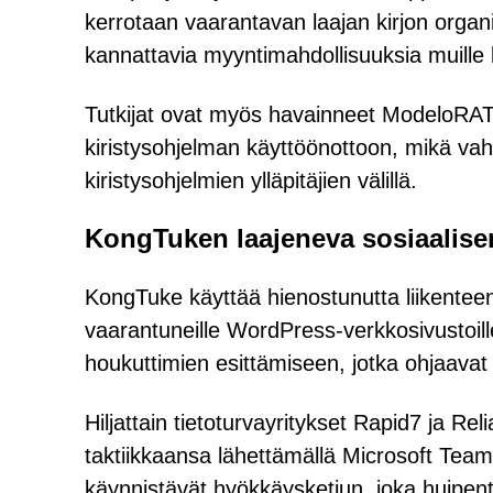
kerrotaan vaarantavan laajan kirjon organisa
kannattavia myyntimahdollisuuksia muille ky
Tutkijat ovat myös havainneet ModeloRATia
kiristysohjelman käyttöönottoon, mikä vahvi
kiristysohjelmien ylläpitäjien välillä.
KongTuken laajeneva sosiaalisen
KongTuke käyttää hienostunutta liikentee
vaarantuneille WordPress-verkkosivustoille
houkuttimien esittämiseen, jotka ohjaavat t
Hiljattain tietoturvayritykset Rapid7 ja Re
taktiikkaansa lähettämällä Microsoft Teams -v
käynnistävät hyökkäysketjun, joka huipe