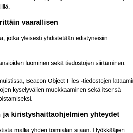
illä.
rittäin vaarallisen
, jotka yleisesti yhdistetään edistyneisiin
ansioiden luominen sekä tiedostojen siirtäminen,
muistissa, Beacon Object Files -tiedostojen lataam
tojen kyselyvälien muokkaaminen sekä itsensä
oistamiseksi.
a kiristyshaittaohjelmien yhteydet
ista mallia yhden toimialan sijaan. Hyökkääjien