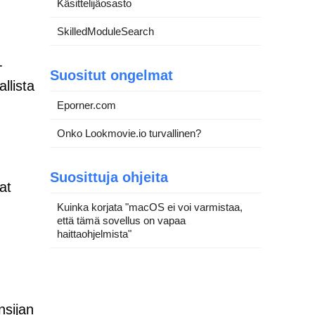
Käsittelijäosasto
SkilledModuleSearch
-
Suositut ongelmat
llista
Eporner.com
Onko Lookmovie.io turvallinen?
Suosittuja ohjeita
at
Kuinka korjata "macOS ei voi varmistaa,
että tämä sovellus on vapaa
haittaohjelmista"
nsijan