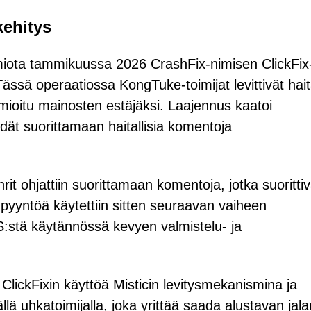
kehitys
ota tammikuussa 2026 CrashFix-nimisen ClickFix
ä operaatiossa KongTuke-toimijat levittivät haita
mioitu mainosten estäjäksi. Laajennus kaatoi
eidät suorittamaan haitallisia komentoja
t ohjattiin suorittamaan komentoja, jotka suorittiv
ntöä käytettiin sitten seuraavan vaiheen
stä käytännössä kevyen valmistelu- ja
ClickFixin käyttöä Misticin levitysmekanismina ja
vällä uhkatoimijalla, joka yrittää saada alustavan jala