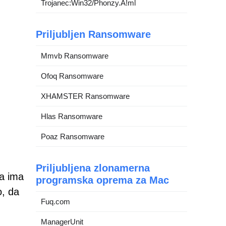
Trojanec:Win32/Phonzy.A!ml
Priljubljen Ransomware
Mmvb Ransomware
Ofoq Ransomware
XHAMSTER Ransomware
Hlas Ransomware
Poaz Ransomware
Priljubljena zlonamerna
a ima
programska oprema za Mac
o, da
Fuq.com
ManagerUnit