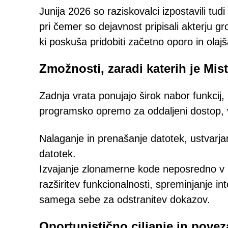
Junija 2026 so raziskovalci izpostavili tu
pri čemer so dejavnost pripisali akterju 
ki poskuša pridobiti začetno oporo in olajš
Zmožnosti, zaradi katerih je Mis
Zadnja vrata ponujajo širok nabor funkci
programsko opremo za oddaljeni dostop, v
Nalaganje in prenašanje datotek, ustvarja
datotek.
Izvajanje zlonamerne kode neposredno v 
razširitev funkcionalnosti, spreminjanje in
samega sebe za odstranitev dokazov.
Oportunistično ciljanje in pove