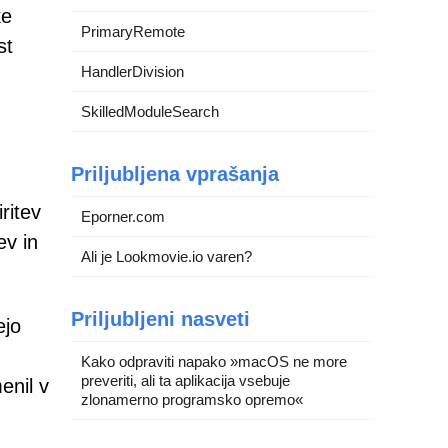
ke
PrimaryRemote
st
HandlerDivision
SkilledModuleSearch
Priljubljena vprašanja
ritev
Eporner.com
ev in
Ali je Lookmovie.io varen?
Priljubljeni nasveti
ejo
Kako odpraviti napako »macOS ne more
preveriti, ali ta aplikacija vsebuje
enil v
zlonamerno programsko opremo«