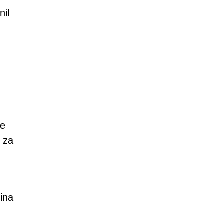
nil
ke
 za
ina