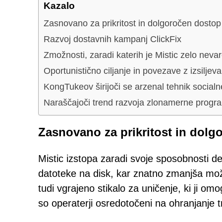
Kazalo
Zasnovano za prikritost in dolgoročen dostop
Razvoj dostavnih kampanj ClickFix
Zmožnosti, zaradi katerih je Mistic zelo neva
Oportunistično ciljanje in povezave z izsilj
KongTukeov širijoči se arzenal tehnik socialn
Naraščajoči trend razvoja zlonamerne prog
Zasnovano za prikritost in dolg
Mistic izstopa zaradi svoje sposobnosti de
datoteke na disk, kar znatno zmanjša m
tudi vgrajeno stikalo za uničenje, ki ji om
so operaterji osredotočeni na ohranjanje t