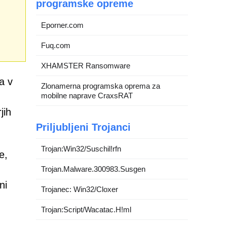
programske opreme
Eporner.com
Fuq.com
XHAMSTER Ransomware
a v
Zlonamerna programska oprema za
mobilne naprave CraxsRAT
jih
Priljubljeni Trojanci
Trojan:Win32/Suschil!rfn
e,
Trojan.Malware.300983.Susgen
ni
Trojanec: Win32/Cloxer
Trojan:Script/Wacatac.H!ml