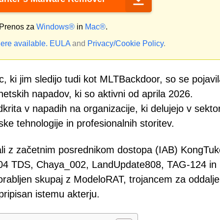
Prenos za
Windows®
in
Mac®
.
ere available.
EULA
and
Privacy/Cookie Policy
.
c, ki jim sledijo tudi kot MLTBackdoor, so se pojavil
etskih napadov, ki so aktivni od aprila 2026.
ita v napadih na organizacije, ki delujejo v sektor
ke tehnologije in profesionalnih storitev.
zali z začetnim posrednikom dostopa (IAB) KongTuk
s 404 TDS, Chaya_002, LandUpdate808, TAG-124 in
porabljen skupaj z ModeloRAT, trojancem za oddalje
 pripisan istemu akterju.