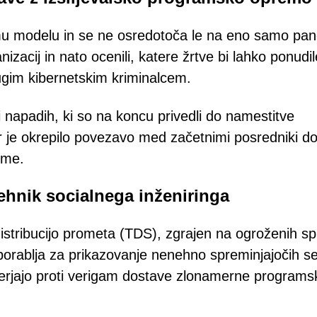
emu modelu in se ne osredotoča le na eno samo pa
nizacij in nato ocenili, katere žrtve bi lahko ponudil
gim kibernetskim kriminalcem.
i napadih, ki so na koncu privedli do namestitve
ar je okrepilo povezavo med začetnimi posredniki d
eme.
ehnik socialnega inženiringa
istribucijo prometa (TDS), zgrajen na ogroženih sp
porablja za prikazovanje nenehno spreminjajočih s
merjajo proti verigam dostave zlonamerne programs