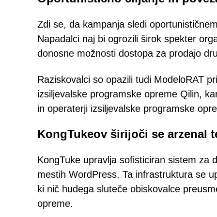
Zdi se, da kampanja sledi oportunističn
Napadalci naj bi ogrozili širok spekter orga
donosne možnosti dostopa za prodajo dru
Raziskovalci so opazili tudi ModeloRAT pr
izsiljevalske programske opreme Qilin, k
in operaterji izsiljevalske programske opr
KongTukeov širijoči se arzenal t
KongTuke upravlja sofisticiran sistem za d
mestih WordPress. Ta infrastruktura se u
ki nič hudega sluteče obiskovalce preus
opreme.