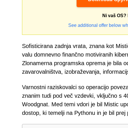
Ni vaš OS?
See additional offer below wh
Sofisticirana zadnja vrata, znana kot Misti
valu domnevno finančno motiviranih kibern
Zlonamerna programska oprema je bila odkr
zavarovalništva, izobraževanja, informacijs
Varnostni raziskovalci so operacijo pove
znanim tudi pod več vzdevki, vključno 
Woodgnat. Med temi vdori je bil Mistic u
dostop, ki temelji na Pythonu in je bil prej