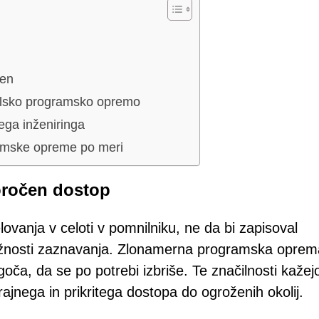
ren
evalsko programsko opremo
ega inženiringa
ramske opreme po meri
oročen dostop
lovanja v celoti v pomnilniku, ne da bi zapisoval
ožnosti zaznavanja. Zlonamerna programska oprem
ogoča, da se po potrebi izbriše. Te značilnosti kažej
rajnega in prikritega dostopa do ogroženih okolij.