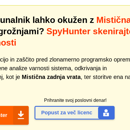
ačunalnik lahko okužen z
Mističn
 grožnjami?
SpyHunter skenirajt
osti
acijo in zaščito pred zlonamerno programsko oprem
ene analize varnosti sistema, odkrivanja in
j, kot je
Mistična zadnja vrata
, ter storitve ena n
Prihranite svoj poslovni denar!
Popust za več licenc
ter