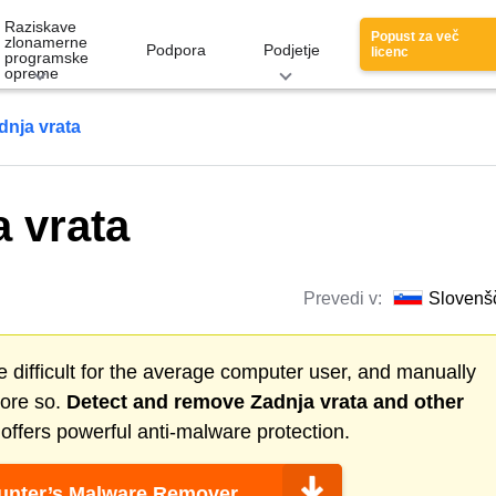
Raziskave
Popust za več
zlonamerne
Podpora
Podjetje
licenc
programske
opreme
dnja vrata
a vrata
Prevedi v:
Slovenš
 difficult for the average computer user, and manually
more so.
Detect and remove
Zadnja vrata
and other
ffers powerful anti-malware protection.
nter’s Malware Remover