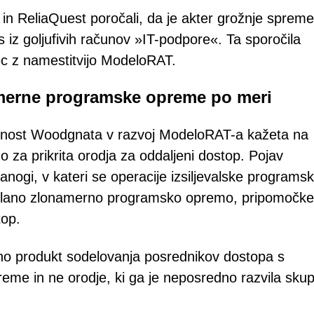
 in ReliaQuest poročali, da je akter grožnje spreme
s iz goljufivih računov »IT-podpore«. Ta sporočila
ec z namestitvijo ModeloRAT.
amerne programske opreme po meri
etenost Woodgnata v razvoj ModeloRAT-a kažeta na
o za prikrita orodja za oddaljeni dostop. Pojav
panogi, v kateri se operacije izsiljevalske programs
delano zlonamerno programsko opremo, pripomočke
top.
etno produkt sodelovanja posrednikov dostopa s
eme in ne orodje, ki ga je neposredno razvila skup