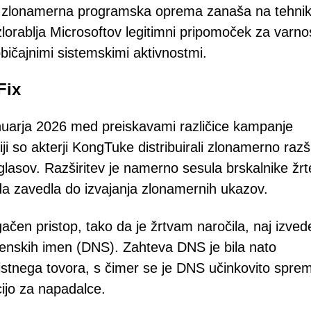
, se zlonamerna programska oprema zanaša na tehni
lorablja Microsoftov legitimni pripomoček za varno
bičajnimi sistemskimi aktivnostmi.
Fix
anuarja 2026 med preiskavami različice kampanje
ji so akterji KongTuke distribuirali zlonamerno razši
glasov. Razširitev je namerno sesula brskalnike žrt
da zavedla do izvajanja zlonamernih ukazov.
ačen pristop, tako da je žrtvam naročila, naj izved
menskih imen (DNS). Zahteva DNS je bila nato
istnega tovora, s čimer se je DNS učinkovito sprem
ijo za napadalce.