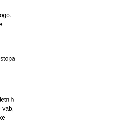
nogo.
e
ostopa
letnih
e vab,
ke