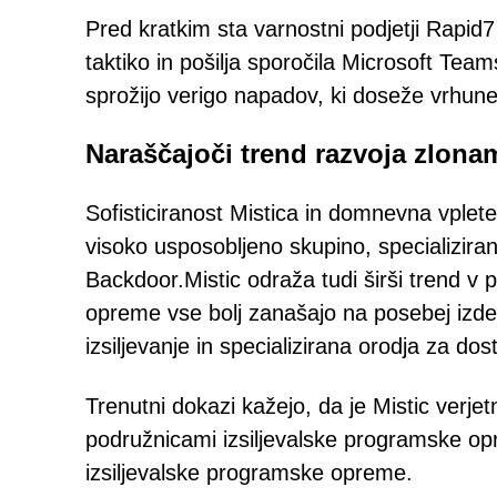
Pred kratkim sta varnostni podjetji Rapid7
taktiko in pošilja sporočila Microsoft Team
sprožijo verigo napadov, ki doseže vrhun
Naraščajoči trend razvoja zlon
Sofisticiranost Mistica in domnevna vpl
visoko usposobljeno skupino, specializiran
Backdoor.Mistic odraža tudi širši trend v 
opreme vse bolj zanašajo na posebej iz
izsiljevanje in specializirana orodja za dos
Trenutni dokazi kažejo, da je Mistic verj
podružnicami izsiljevalske programske opr
izsiljevalske programske opreme.