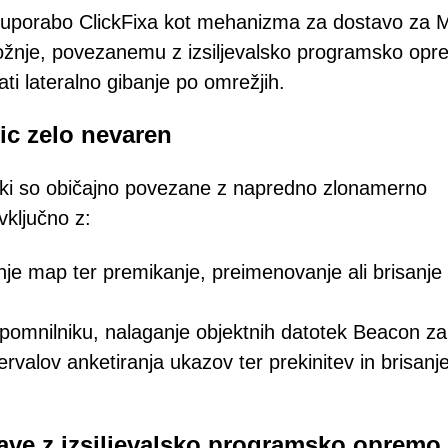
di uporabo ClickFixa kot mehanizma za dostavo za M
grožnje, povezanemu z izsiljevalsko programsko opr
ati lateralno gibanje po omrežjih.
tic zelo nevaren
j, ki so običajno povezane z napredno zlonamerno
ključno z:
nje map ter premikanje, preimenovanje ali brisanje
pomnilniku, nalaganje objektnih datotek Beacon za
tervalov anketiranja ukazov ter prekinitev in brisanj
zave z izsiljevalsko programsko opremo