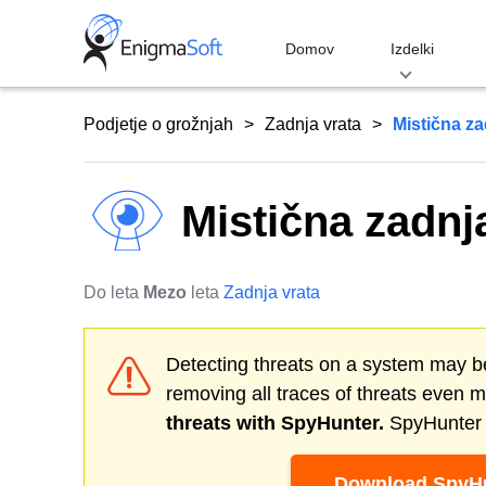
Skip
to
Domov
Izdelki
content
Podjetje o grožnjah
Zadnja vrata
Mistična za
Mistična zadnj
Do leta
Mezo
leta
Zadnja vrata
Detecting threats on a system may be
removing all traces of threats even 
threats with SpyHunter.
SpyHunter o
Download SpyHu