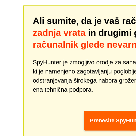
Ali sumite, da je vaš r
zadnja vrata
in drugimi
računalnik glede nevarn
SpyHunter je zmogljivo orodje za san
ki je namenjeno zagotavljanju pogloblj
odstranjevanja širokega nabora grožen
ena tehnična podpora.
Prenesite SpyHun