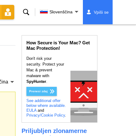
Iskanje
Slovenščina
Vpiši se
How Secure is Your Mac? Get
Mac Protection!
Don't risk your
security. Protect your
Mac & prevent
malware with
čina
SpyHunter
.
Prenesi zdaj
See additional offer
below where available.
EULA
and
Privacy/Cookie Policy
.
Priljubljen zlonamerne