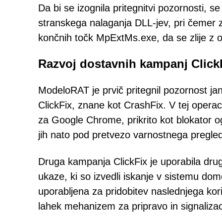
Da bi se izognila pritegnitvi pozornosti
stranskega nalaganja DLL-jev, pri čemer z
končnih točk MpExtMs.exe, da se zlije z o
Razvoj dostavnih kampanj Click
ModeloRAT je prvič pritegnil pozornost j
ClickFix, znane kot CrashFix. V tej operaci
za Google Chrome, prikrito kot blokator o
jih nato pod pretvezo varnostnega pregle
Druga kampanja ClickFix je uporabila drug
ukaze, ki so izvedli iskanje v sistemu do
uporabljena za pridobitev naslednjega kor
lahek mehanizem za pripravo in signalizac