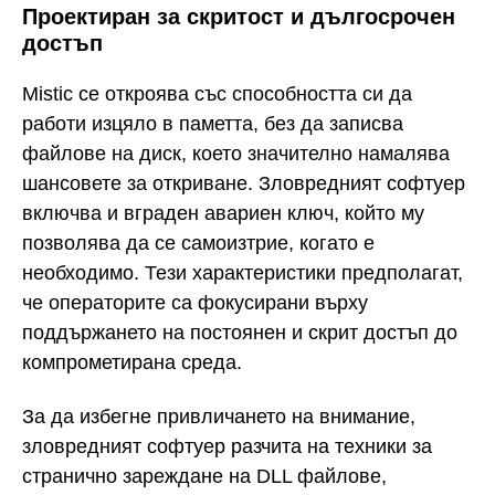
Проектиран за скритост и дългосрочен
достъп
Mistic се откроява със способността си да
работи изцяло в паметта, без да записва
файлове на диск, което значително намалява
шансовете за откриване. Зловредният софтуер
включва и вграден авариен ключ, който му
позволява да се самоизтрие, когато е
необходимо. Тези характеристики предполагат,
че операторите са фокусирани върху
поддържането на постоянен и скрит достъп до
компрометирана среда.
За да избегне привличането на внимание,
зловредният софтуер разчита на техники за
странично зареждане на DLL файлове,