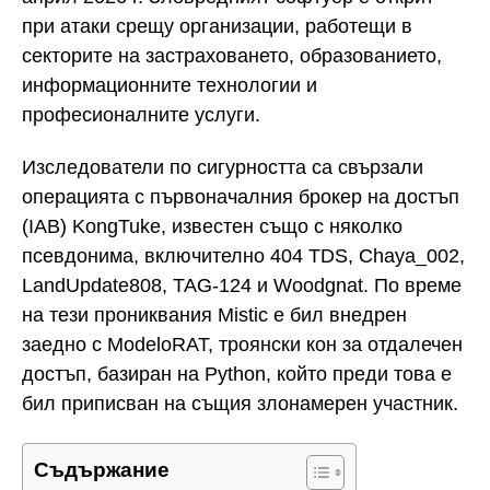
при атаки срещу организации, работещи в
секторите на застраховането, образованието,
информационните технологии и
професионалните услуги.
Изследователи по сигурността са свързали
операцията с първоначалния брокер на достъп
(IAB) KongTuke, известен също с няколко
псевдонима, включително 404 TDS, Chaya_002,
LandUpdate808, TAG-124 и Woodgnat. По време
на тези прониквания Mistic е бил внедрен
заедно с ModeloRAT, троянски кон за отдалечен
достъп, базиран на Python, който преди това е
бил приписван на същия злонамерен участник.
Съдържание