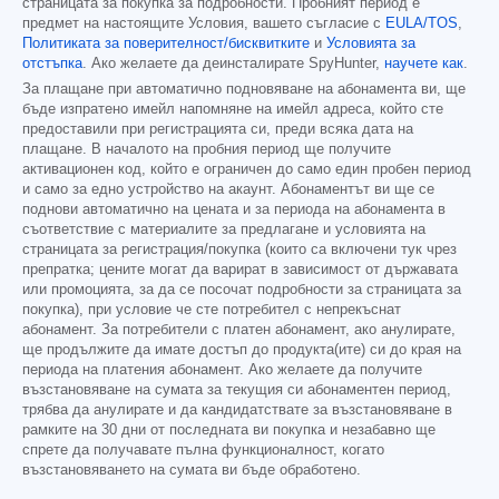
страницата за покупка за подробности. Пробният период е
предмет на настоящите Условия, вашето съгласие с
EULA/TOS
,
Политиката за поверителност/бисквитките
и
Условията за
отстъпка
. Ако желаете да деинсталирате SpyHunter,
научете как
.
За плащане при автоматично подновяване на абонамента ви, ще
бъде изпратено имейл напомняне на имейл адреса, който сте
предоставили при регистрацията си, преди всяка дата на
плащане. В началото на пробния период ще получите
активационен код, който е ограничен до само един пробен период
и само за едно устройство на акаунт. Абонаментът ви ще се
поднови автоматично на цената и за периода на абонамента в
съответствие с материалите за предлагане и условията на
страницата за регистрация/покупка (които са включени тук чрез
препратка; цените могат да варират в зависимост от държавата
или промоцията, за да се посочат подробности за страницата за
покупка), при условие че сте потребител с непрекъснат
абонамент. За потребители с платен абонамент, ако анулирате,
ще продължите да имате достъп до продукта(ите) си до края на
периода на платения абонамент. Ако желаете да получите
възстановяване на сумата за текущия си абонаментен период,
трябва да анулирате и да кандидатствате за възстановяване в
рамките на 30 дни от последната ви покупка и незабавно ще
спрете да получавате пълна функционалност, когато
възстановяването на сумата ви бъде обработено.