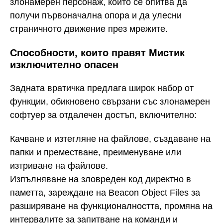
злонамерен персонаж, който се опитва да
получи първоначална опора и да улесни
страничното движение през мрежите.
Способности, които правят Мистик
изключително опасен
Задната вратичка предлага широк набор от
функции, обикновено свързани със злонамерен
софтуер за отдалечен достъп, включително:
Качване и изтегляне на файлове, създаване на
папки и преместване, преименуване или
изтриване на файлове.
Изпълняване на зловреден код директно в
паметта, зареждане на Beacon Object Files за
разширяване на функционалността, промяна на
интервалите за запитване на команди и