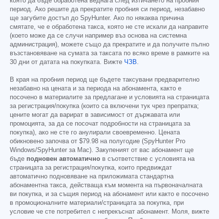
която да бъде обработена веднага след изтичането на пробния
период. Ако решите да прекратите пробния си период, незабавно
ще загубите достъп до SpyHunter. Ако по някаква причина
смятате, че е обработена такса, която не сте искали да направите
(което може да се случи например въз основа на системна
администрация), можете също да прекратите и да получите пълно
възстановяване на сумата за таксата по всяко време в рамките на
30 дни от датата на покупката. Вижте
ЧЗВ
.
В края на пробния период ще бъдете таксувани предварително
незабавно на цената и за периода на абонамента, както е
посочено в материалите за предлагане и условията на страницата
за регистрация/покупка (които са включени тук чрез препратка;
цените могат да варират в зависимост от държавата или
промоцията, за да се посочат подробности на страницата за
покупка), ако не сте го анулирали своевременно. Цената
обикновено започва от
$79.98
на полугодие (SpyHunter Pro
Windows/SpyHunter за Mac). Закупеният от вас абонамент ще
бъде
подновен автоматично
в съответствие с условията на
страницата за регистрация/покупка, които предвиждат
автоматично подновяване на приложимата стандартна
абонаментна такса, действаща към момента на първоначалната
ви покупка, и за същия период на абонамент или както е посочено
в промоционалните материали/страницата за покупка, при
условие че сте потребител с непрекъснат абонамент. Моля, вижте