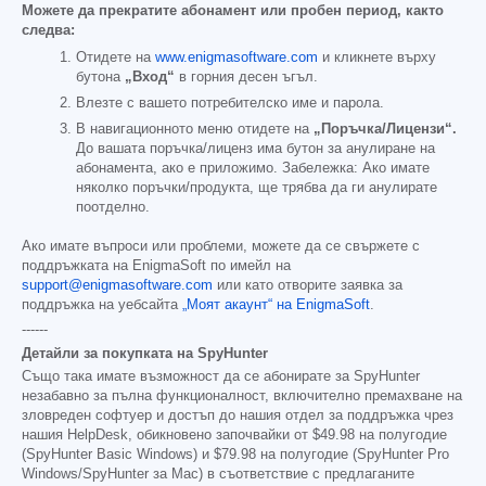
Можете да прекратите абонамент или пробен период, както
следва:
Отидете на
www.enigmasoftware.com
и кликнете върху
бутона
„Вход“
в горния десен ъгъл.
Влезте с вашето потребителско име и парола.
В навигационното меню отидете на
„Поръчка/Лицензи“.
До вашата поръчка/лиценз има бутон за анулиране на
абонамента, ако е приложимо. Забележка: Ако имате
няколко поръчки/продукта, ще трябва да ги анулирате
поотделно.
Ако имате въпроси или проблеми, можете да се свържете с
поддръжката на EnigmaSoft по имейл на
support@enigmasoftware.com
или като отворите заявка за
поддръжка на уебсайта
„Моят акаунт“ на EnigmaSoft
.
------
Детайли за покупката на SpyHunter
Също така имате възможност да се абонирате за SpyHunter
незабавно за пълна функционалност, включително премахване на
зловреден софтуер и достъп до нашия отдел за поддръжка чрез
нашия HelpDesk, обикновено започвайки от
$49.98
на полугодие
(SpyHunter Basic Windows) и
$79.98
на полугодие (SpyHunter Pro
Windows/SpyHunter за Mac) в съответствие с предлаганите