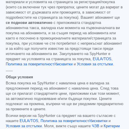
материали и условията на страницата за регистрация/покупка
(които са включени тук чрез препратка; цените могат да варират в
зависимост от държавата или промоцията, в зависимост от
подробностите на страницата за покупка). Вашият абонамент ще
се поднови автоматично
с приложимата стандартна
абонаментна такса, валидна към момента на първоначалната ви
покупка на абонамента, и за същия период на абонамента или
както е посочено в промоционалните материали/страницата за
покупка, при условие че сте потребител с непрекъснат абонамент
и за който ще получите известие за предстоящи такси преди
изтичането на абонамента ви. Закупуването на SpyHunter е
предмет на условията на страницата за покупка,
EULA/TOS
,
Политика за поверителност/бисквитки
и
Условия за отстъпки
.
------
Общи условия
Всяка покупка на SpyHunter с намалена цена е валидна за
предложения период на абонамент с намалена цена. След това
ще се прилагат стандартните цени, приложими към този момент,
за автоматично подновяване и/или бъдещи покупки. Цените
подлежат на промяна, въпреки че ще ви уведомим предварително
за промените в цените.
Всички версии на SpyHunter са предмет на вашето съгласие с
нашите
EULA/TOS
,
Политика за поверителност/бисквитки
и
Условия за отстъпки
. Моля, вижте също нашите
ЧЗВ
и
Критерии