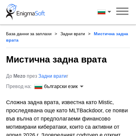
Skip
to
български ези
content
База данни за заплахи
Задни врати
Мистична задна
врата
Мистична задна врата
До
Mezo
през
Задни врати
г
Превод на:
български език
Сложна задна врата, известна като Mistic,
проследявана още като MLTBackdoor, се появи
във вълна от предполагаеми финансово
мотивирани кибератаки, които са активни от
април 2026 г. Зловредният софтуер е открит