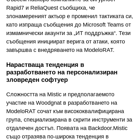
Rapid7 и ReliaQuest съобщиха, че
злонамереният актьор е променил тактиката си,
като изпраща съобщения до Microsoft Teams от
измамнически акаунти за „ИТ поддръжка“. Тези
съобщения инициират верига от атаки, която
завършва с внедряването на ModeloRAT.
Нарастваща тенденция в
разработването на персонализиран
зловреден софтуер
Сложността на Mistic и предполагаемото
участие на Woodgnat в разработването на
ModeloRAT сочат към висококвалифицирана
група, специализирана в скрити инструменти за
отдалечен достъп. Появата на Backdoor.Mistic
също отразява по-широка тенденция в