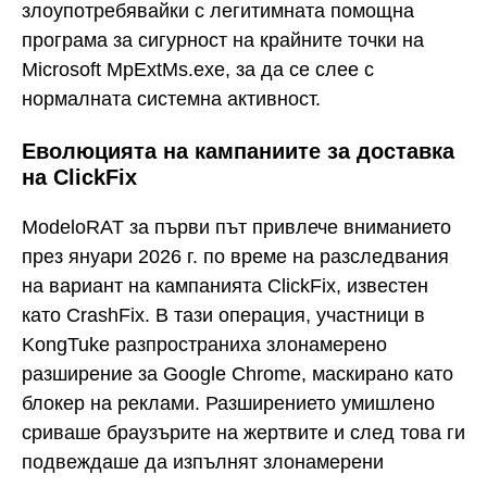
злоупотребявайки с легитимната помощна
програма за сигурност на крайните точки на
Microsoft MpExtMs.exe, за да се слее с
нормалната системна активност.
Еволюцията на кампаниите за доставка
на ClickFix
ModeloRAT за първи път привлече вниманието
през януари 2026 г. по време на разследвания
на вариант на кампанията ClickFix, известен
като CrashFix. В тази операция, участници в
KongTuke разпространиха злонамерено
разширение за Google Chrome, маскирано като
блокер на реклами. Разширението умишлено
сриваше браузърите на жертвите и след това ги
подвеждаше да изпълнят злонамерени