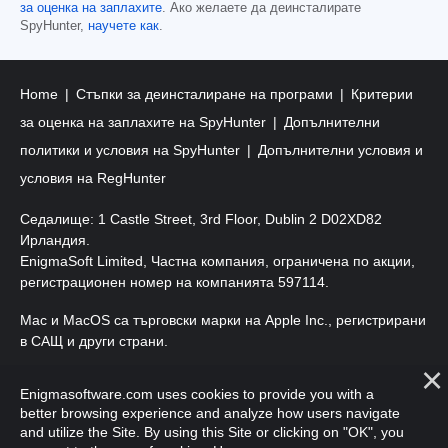
за оценка на заплахите
. Ако желаете да деинсталирате
SpyHunter,
научете как
.
Home
Стъпки за деинсталиране на програми
Критерии
за оценка на заплахите на SpyHunter
Допълнителни
политики и условия на SpyHunter
Допълнителни условия и
условия на RegHunter
Седалище: 1 Castle Street, 3rd Floor, Dublin 2 D02XD82
Ирландия.
EnigmaSoft Limited, Частна компания, ограничена по акции,
регистрационен номер на компанията 597114.
Mac и MacOS са търговски марки на Apple Inc., регистрирани
в САЩ и други страни.
Авторско право 2016-
2026
. EnigmaSoft Ltd. Всички права
Enigmasoftware.com uses cookies to provide you with a
запазени.
better browsing experience and analyze how users navigate
and utilize the Site. By using this Site or clicking on "OK", you