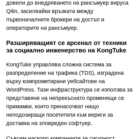
довели до внедряването на рансъмуер вируса
Qilin, засилвайки връзката между
първоначалните брокери на достъп и
операторите на рансъмуер.
Разширяващият се арсенал от техники
за социално инженерство на KongTuke
KongTuke управлява сложна система за
разпределение на трафика (TDS), изградена
върху компрометирани уебсайтове на
WordPress. Тази инфраструктура се използва за
представяне на непрекъснато променящи се
примамки, които пренасочват нищо
неподозиращи посетители към вериги за
доставка на зловреден софтуер.
Съвсем наскоро компаниите за сигурност