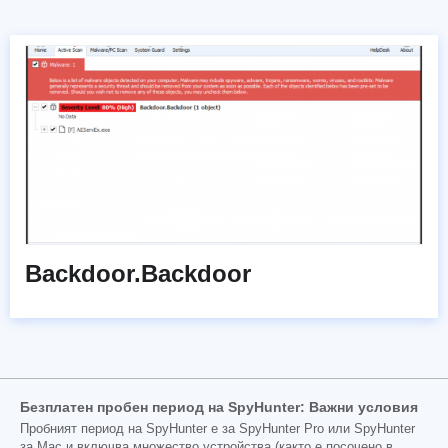
Backdoor.Backdoor
Безплатен пробен период на SpyHunter: Важни условия
Пробният период на SpyHunter е за SpyHunter Pro или SpyHunter
за Mac и включва множество устройства (както е посочено в