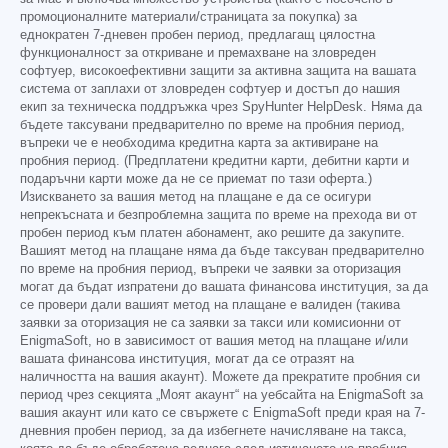
промоционалните материали/страницата за покупка) за
еднократен 7-дневен пробен период, предлагащ цялостна
функционалност за откриване и премахване на зловреден
софтуер, високоефективни защити за активна защита на вашата
система от заплахи от зловреден софтуер и достъп до нашия
екип за техническа поддръжка чрез SpyHunter HelpDesk. Няма да
бъдете таксувани предварително по време на пробния период,
въпреки че е необходима кредитна карта за активиране на
пробния период. (Предплатени кредитни карти, дебитни карти и
подаръчни карти може да не се приемат по тази оферта.)
Изискването за вашия метод на плащане е да се осигури
непрекъсната и безпроблемна защита по време на прехода ви от
пробен период към платен абонамент, ако решите да закупите.
Вашият метод на плащане няма да бъде таксуван предварително
по време на пробния период, въпреки че заявки за оторизация
могат да бъдат изпратени до вашата финансова институция, за да
се провери дали вашият метод на плащане е валиден (такива
заявки за оторизация не са заявки за такси или комисионни от
EnigmaSoft, но в зависимост от вашия метод на плащане и/или
вашата финансова институция, могат да се отразят на
наличността на вашия акаунт). Можете да прекратите пробния си
период чрез секцията „Моят акаунт“ на уебсайта на EnigmaSoft за
вашия акаунт или като се свържете с EnigmaSoft преди края на 7-
дневния пробен период, за да избегнете начисляване на такса,