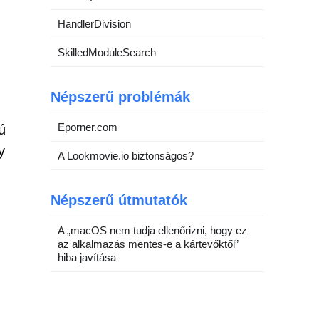
HandlerDivision
SkilledModuleSearch
Népszerű problémák
Eporner.com
ú
y
A Lookmovie.io biztonságos?
Népszerű útmutatók
n
A „macOS nem tudja ellenőrizni, hogy ez
az alkalmazás mentes-e a kártevőktől”
n
hiba javítása