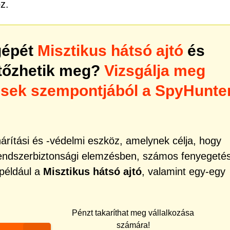
öz.
gépét
Misztikus hátsó ajtó
és
rtőzhetik meg?
Vizsgálja meg
ések szempontjából a SpyHunte
rítási és -védelmi eszköz, amelynek célja, hogy
rendszerbiztonsági elemzésben, számos fenyegeté
 például a
Misztikus hátsó ajtó
, valamint egy-egy
Pénzt takaríthat meg vállalkozása
számára!