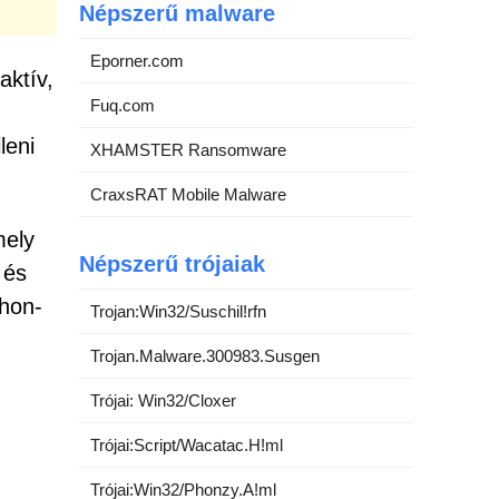
Népszerű malware
Eporner.com
aktív,
Fuq.com
leni
XHAMSTER Ransomware
CraxsRAT Mobile Malware
mely
Népszerű trójaiak
 és
thon-
Trojan:Win32/Suschil!rfn
Trojan.Malware.300983.Susgen
Trójai: Win32/Cloxer
Trójai:Script/Wacatac.H!ml
Trójai:Win32/Phonzy.A!ml