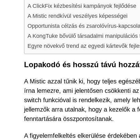
A ClickFix kézbesítési kampányok fejlődése
A Mistic rendkívül veszélyes képességei
Opportunista célzás és zsarolóvírus-kapcsol
A KongTuke bővülő társadalmi manipulációs 
Egyre növekvő trend az egyedi kártevők fejl
Lopakodó és hosszú távú hozzáf
A Mistic azzal tűnik ki, hogy teljes egés
írna lemezre, ami jelentősen csökkenti az 
switch funkcióval is rendelkezik, amely l
jellemzők arra utalnak, hogy a kezelők a f
fenntartására összpontosítanak.
A figyelemfelkeltés elkerülése érdekében 