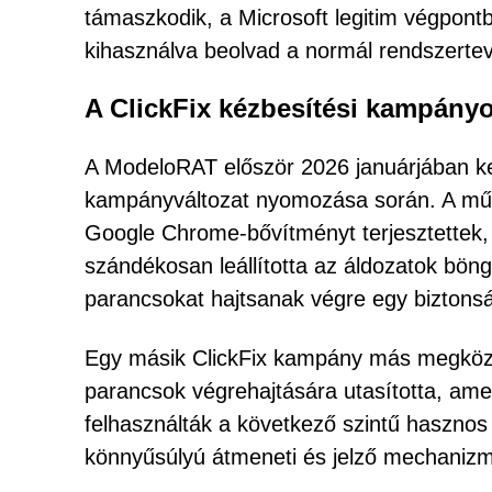
támaszkodik, a Microsoft legitim végpon
kihasználva beolvad a normál rendszert
A ClickFix kézbesítési kampányo
A ModeloRAT először 2026 januárjában kel
kampányváltozat nyomozása során. A műve
Google Chrome-bővítményt terjesztettek,
szándékosan leállította az áldozatok böng
parancsokat hajtsanak végre egy biztonsá
Egy másik ClickFix kampány más megközel
parancsok végrehajtására utasította, am
felhasználták a következő szintű hasznos 
könnyűsúlyú átmeneti és jelző mechanizm