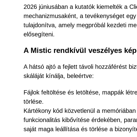
2026 júniusában a kutatók kiemelték a Cli
mechanizmusaként, a tevékenységet egy 
tulajdonítva, amely megpróbál kezdeti me
elősegíteni.
A Mistic rendkívül veszélyes ké
A hátsó ajtó a fejlett távoli hozzáférést 
skáláját kínálja, beleértve:
Fájlok feltöltése és letöltése, mappák lé
törlése.
Kártékony kód közvetlenül a memóriában t
funkcionalitás kibővítése érdekében, par
saját maga leállítása és törlése a bizony