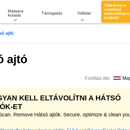
Több licencre
vonatkozó
Malware
Támogatás
Vállalat
kedvezményes
kutatás
árajánlat
só ajtó
ó ajtó
Fordítás ide:
Ma
YAN KELL ELTÁVOLÍTNI A HÁTSÓ
ÓK-ET
 Scan. Remove Hátsó ajtók. Secure, optimize & clean yo