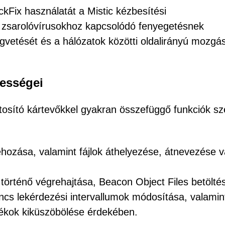
ckFix használatát a Mistic kézbesítési
zsarolóvírusokhoz kapcsolódó fenyegetésnek
gvetését és a hálózatok közötti oldalirányú mozgás
pességei
biztosító kártevőkkel gyakran összefüggő funkciók sz
trehozása, valamint fájlok áthelyezése, átnevezése 
örténő végrehajtása, Beacon Object Files betölté
ancs lekérdezési intervallumok módosítása, valamin
ítékok kiküszöbölése érdekében.