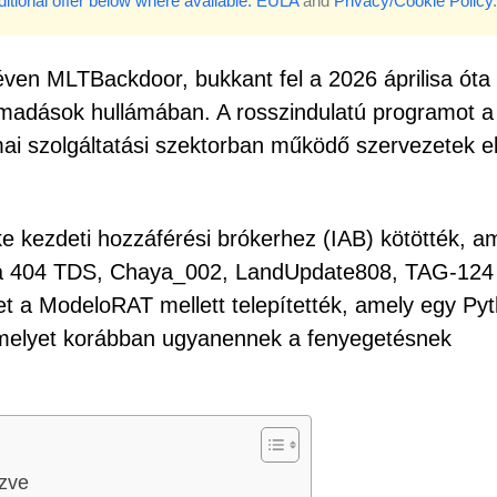
itional offer below where available.
EULA
and
Privacy/Cookie Policy
.
néven MLTBackdoor, bukkant fel a 2026 áprilisa óta 
ámadások hullámában. A rosszindulatú programot a
kmai szolgáltatási szektorban működő szervezetek el
e kezdeti hozzáférési brókerhez (IAB) kötötték, a
t a 404 TDS, Chaya_002, LandUpdate808, TAG-124
t a ModeloRAT mellett telepítették, amely egy Py
, amelyet korábban ugyanennek a fenyegetésnek
ezve