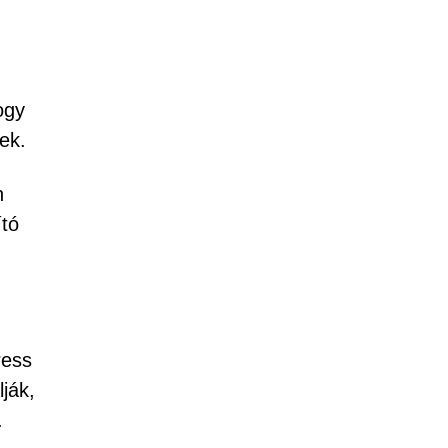
ogy
ek.
n
ító
ress
ják,
.