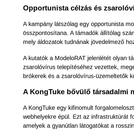
Opportunista célzás és zsarolóv
A kampány látszólag egy opportunista mode
összpontosítana. A támadók állítólag szá
mely áldozatok tudnának jövedelmező hoz
A kutatók a ModeloRAT jelenlétét olyan t
zsarolóvírus telepítéséhez vezettek, mege
brókerek és a zsarolóvírus-üzemeltetők k
A KongTuke bővülő társadalmi m
A KongTuke egy kifinomult forgalomeloszt
webhelyekre épül. Ezt az infrastruktúrát 
amelyek a gyanútlan látogatókat a rosszin