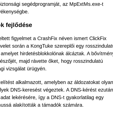
tbiztonsági segédprogramját, az MpExtMs.exe-t
evékenységbe.
k fejlődése
tett figyelmet a CrashFix néven ismert ClickFix
let során a KongTuke szereplői egy rosszindulat
 amelyet hirdetésblokkolónak álcáztak. A bővítmén
észőjét, majd rávette őket, hogy rosszindulatú
gi vizsgálat ürügyén.
ítést alkalmazott, amelyben az áldozatokat olya
elyek DNS-keresést végeztek. A DNS-kérést ezutá
adat lekérésére, így a DNS-t gyakorlatilag egy
ussá alakították a támadók számára.