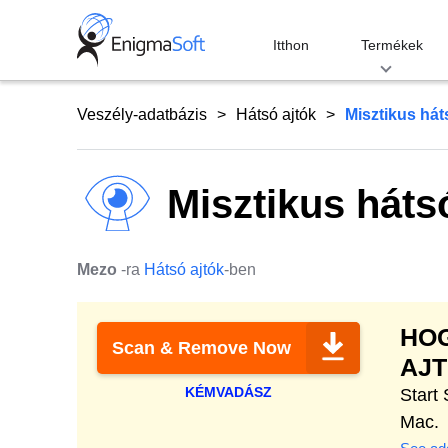
Skip
to
Itthon
Termékek
content
Veszély-adatbázis
Hátsó ajtók
Misztikus hát
Misztikus háts
Mezo
-ra
Hátsó ajtók
-ben
HOG
Scan & Remove Now
AJT
KÉMVADÁSZ
Start
Mac.