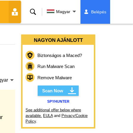
Keresés
Magyar
Belépés
NAGYON AJÁNLOTT
Biztonságos a Maced?
Run Malware Scan
Remove Malware
gyar
Scan Now
SPYHUNTER
See additional offer below where
available.
EULA
and
Privacy/Cookie
ur
Policy
.