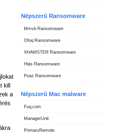
Népszerű Ransomware
Mmvb Ransomware
Ofoq Ransomware
XHAMSTER Ransomware
Hlas Ransomware
Poaz Ransomware
jlokat
 kill
Népszerű Mac malware
zek a
érés
Fuq.com
ManagerUnit
ákra
PrimaryRemote