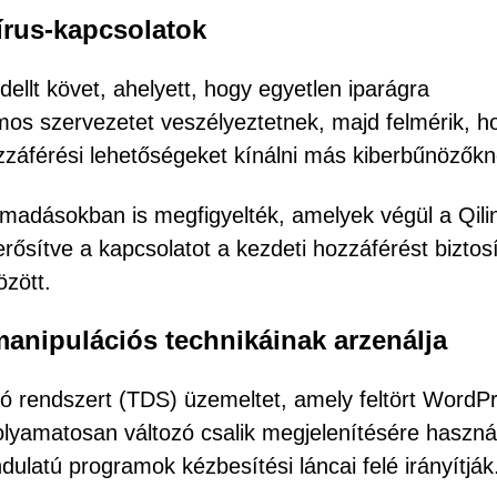
írus-kapcsolatok
llt követ, ahelyett, hogy egyetlen iparágra
mos szervezetet veszélyeztetnek, majd felmérik, h
záférési lehetőségeket kínálni más kiberbűnözőkn
ámadásokban is megfigyelték, amelyek végül a Qili
rősítve a kapcsolatot a kezdeti hozzáférést biztos
özött.
anipulációs technikáinak arzenálja
ó rendszert (TDS) üzemeltet, amely feltört WordP
folyamatosan változó csalik megjelenítésére használ
dulatú programok kézbesítési láncai felé irányítják