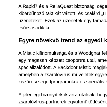
A Rapid7 és a ReliaQuest biztonsági cége
kiberbűnöző taktikát váltott, és csalárd „
üzeneteket. Ezek az üzenetek egy támadás
csúcsosodik ki.
Egyre növekvő trend az egyedi k
A Mistic kifinomultsága és a Woodgnat fe
egy magasan képzett csoportra utal, amel
specializálódott. A Backdoor.Mistic megjel
amelyben a zsarolóvírus-műveletek egyre 
kiszűrési segédprogramokra és speciális
A jelenlegi bizonyítékok arra utalnak, hog
zsarolóvírus-partnerek együttműködésén