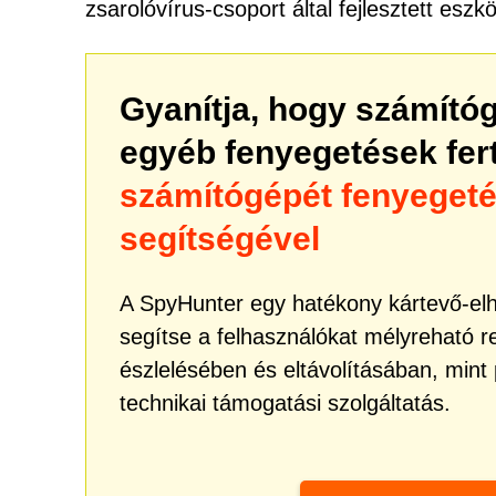
zsarolóvírus-csoport által fejlesztett eszk
Gyanítja, hogy számító
egyéb fenyegetések fe
számítógépét fenyeget
segítségével
A SpyHunter egy hatékony kártevő-elhá
segítse a felhasználókat mélyreható 
észlelésében és eltávolításában, mint
technikai támogatási szolgáltatás.