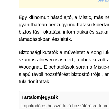
See add
Egy kifinomult hátsó ajtó, a Mistic, más 
gyaníthatóan pénzügyi indíttatású kibert
biztosítási, oktatási, informatikai és sza
támadásokban észlelték.
Biztonsági kutatók a műveletet a KongTuk
számos álnéven is ismert, többek közöt
Woodgnat. E behatolások során a Mistic-e
alapú távoli hozzáférést biztosító trójai
tulajdonítottak.
Tartalomjegyzék
Lopakodó és hosszú távú hozzáférésre terv