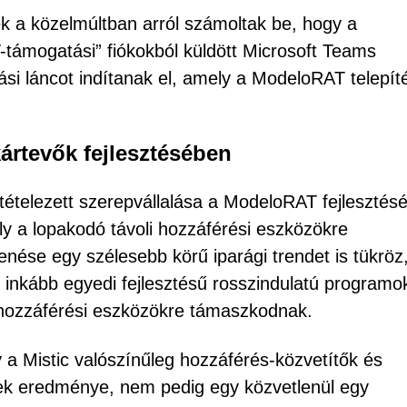
k a közelmúltban arról számoltak be, hogy a
IT-támogatási” fiókokból küldött Microsoft Teams
i láncot indítanak el, amely a ModeloRAT telepít
ártevők fejlesztésében
ltételezett szerepvállalása a ModeloRAT fejlesztés
y a lopakodó távoli hozzáférési eszközökre
enése egy szélesebb körű iparági trendet is tükröz
inkább egyedi fejlesztésű rosszindulatú programo
 hozzáférési eszközökre támaszkodnak.
y a Mistic valószínűleg hozzáférés-közvetítők és
ek eredménye, nem pedig egy közvetlenül egy