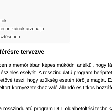
atok
technikáinak arzenálja
esztésében
érésre tervezve
zében a memóriában képes működni anélkül, hogy fá
észlelés esélyét. A rosszindulatú program beépített
ehetővé teszi, hogy szükség esetén törölje magát. E
eltört környezetekhez való állandó és titkos hozzáf
a rosszindulatú program DLL-oldalbetöltési technik