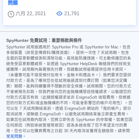
問題
六月 22, 2021
21,791
SpyHunter 免費試用：重要條款與條件
SpyHunter 試用版適用於 SpyHunter Pro 或 SpyHunter for Mac，包含
多個裝置（詳見宣傳資料/購買頁面），提供一次性 7 天試用期，包含
全面的惡意軟體偵測和清除功能、高效能防護措施，可主動保護您的系
統免受惡意軟體威脅，並透過 SpyHunter HelpDesk 聯絡我們的技術支
援團隊。試用期內無需預先付費，但啟動試用版需提供信用卡資訊。
（本優惠可能不接受預付信用卡、金融卡和禮品卡。）我們要求您提供
付款方式，是為了確保您在從試用版過渡到付費訂閱（如果您決定購
買）期間，能夠持續獲得不間斷的安全保護。試用期間，您的付款方式
不會被預先扣款，但我們會向您的金融機構發送授權請求，以驗證您的
付款方式是否有效（此類授權請求並非 EnigmaSoft 收取費用，但根據
您的付款方式和/或金融機構的不同，可能會影響您的帳戶可用性）。您
可以在 7 天試用期結束前，透過 EnigmaSoft 網站的「我的帳戶」部分
取消試用，或聯絡 EnigmaSoft，以避免試用期結束後立即產生費用。
如果您在試用期內取消，您將立即失去 SpyHunter 的存取權。如果您因
任何原因（例如係統管理等原因）認為系統收取了您不希望支付的費
用，您也可以在購買費用之日起 30 天內取消並獲得全額退款。請參閱
常見問題
。