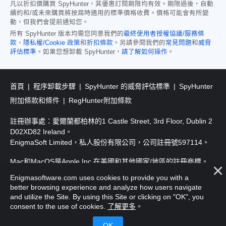
凡以折扣價購買 SpyHunter，其優惠訂閱期限均有效。期限過後，自動
續約和/或未來購買將按屆時適用的標準價格收費。價格可能會有所變
動，但我們會提前通知您。
所有 SpyHunter 版本均需您同意我們的
最終使用者授權協議/服務條
款
、
隱私權/Cookie 政策
和
折扣條款
。另請參閱我們的
常見問題
和
威脅
評估標準
。如果您想卸載 SpyHunter，
請了解如何操作
。
首頁
程序卸載步驟
SpyHunter 的威脅評估標準
SpyHunter
附加條款和條件
RegHunter附加條款
註冊辦事處：愛爾蘭都柏林的1 Castle Street, 3rd Floor, Dublin 2
D02XD82 Ireland。
EnigmaSoft Limited，私人股份有限公司，公司註冊號597114。
Mac和MacOS是Apple Inc.在美國和其他國家/地區的註冊商標。
Enigmasoftware.com uses cookies to provide you with a
版權所有2016-
2026
. EnigmaSoft Ltd. 保留所有權利。
better browsing experience and analyze how users navigate
and utilize the Site. By using this Site or clicking on "OK", you
consent to the use of cookies.
了解更多
。