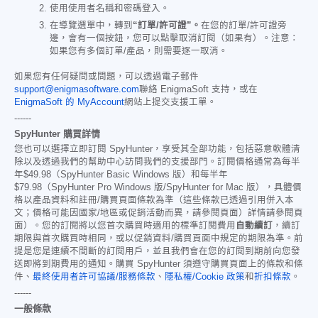
使用使用者名稱和密碼登入。
在導覽選單中，轉到
“訂單/許可證”。
在您的訂單/許可證旁
邊，會有一個按鈕，您可以點擊取消訂閱（如果有）。注意：
如果您有多個訂單/產品，則需要逐一取消。
如果您有任何疑問或問題，可以透過電子郵件
support@enigmasoftware.com
聯絡 EnigmaSoft 支持，或在
EnigmaSoft 的 MyAccount
網站上提交支援工單。
------
SpyHunter 購買詳情
您也可以選擇立即訂閱 SpyHunter，享受其全部功能，包括惡意軟體清
除以及透過我們的幫助中心訪問我們的支援部門。訂閱價格通常為每半
年
$49.98
（SpyHunter Basic Windows 版）和每半年
$79.98
（SpyHunter Pro Windows 版/SpyHunter for Mac 版），具體價
格以產品資料和註冊/購買頁面條款為準（這些條款已透過引用併入本
文；價格可能因國家/地區或促銷活動而異，請參閱頁面）詳情請參閱頁
面）。您的訂閱將以您首次購買時適用的標準訂閱費用
自動續訂
，續訂
期限與首次購買時相同，或以促銷資料/購買頁面中規定的期限為準。前
提是您是連續不間斷的訂閱用戶，並且我們會在您的訂閱到期前向您發
送即將到期費用的通知。購買 SpyHunter 須遵守購買頁面上的條款和條
件、
最終使用者許可協議/服務條款
、
隱私權/Cookie 政策
和
折扣條款
。
------
一般條款