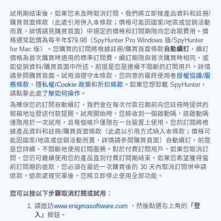
試用期結束後，如果您未及時取消訂閱，我們將立即按產品資料和註冊/
購買頁面條款（此處引用併入本條款；價格可能因國家/地區或促銷活動
而異，詳情請見購買頁面）中規定的價格和訂閱期限向您收取費用。價
格通常起價為每半年
$79.98
（SpyHunter Pro Windows 版/SpyHunter
for Mac 版）。您購買的訂閱將根據註冊/購買頁面條款
自動續訂
，續訂
價格為首次購買時適用的標準訂閱費，續訂期限與首次購買時相同，或
如促銷資料/購買頁面中所述，前提是您是連續不間斷的訂閱用戶。詳情
請參閱購買頁面。試用須遵守本條款、您同意的最終使用者
授權協議/服
務條款
、
隱私權/Cookie 政策
和
折扣條款
。如果您想卸載 SpyHunter，
請點擊此處
了解如何操作
。
為確保您的訂閱自動續訂，我們會在每次付款日期前向您註冊時提供的
郵箱地址發送付款提醒。試用開始時，您將收到一個啟動碼，該啟動碼
僅限用於一次試用，且每個帳戶僅限在一台裝置上使用。您的訂閱將根
據產品資料和註冊/購買頁面條款（此處以引用方式納入本條款；價格可
能因國家/地區或促銷活動而異，詳情請參閱購買頁面）自動續訂，前提
是您持續、不間斷地使用訂閱服務。對於付費訂閱用戶，如果您取消訂
閱，您仍可繼續使用您的產品直到付費訂閱期結束。如果您希望獲得當
前訂閱期的退款，您必須在最近一次購買後的 30 天內取消訂閱併申請
退款，退款處理完畢後，您將立即停止使用全部功能。
您可以按以下步驟取消訂閱或試用：
請造訪
www.enigmasoftware.com
，然後點選右上角的
「登
入」
按鈕。