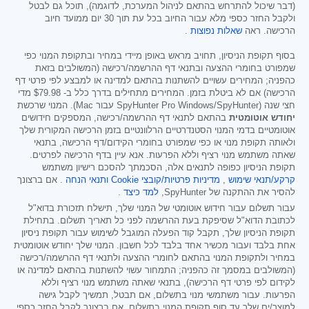
(דבר שיכול להתרחש בהתאם לניהול המערכת, לדוגמה), תוכל גם לבטל
ולקבל החזר כספי מלא עבור החיוב בכל עת תוך 30 יום ממועד חיוב
הרכישה. ראה
שאלות נפוצות
.
בסוף תקופת הניסיון, תחויב מראש באופן מיידי במחיר ובתקופת המנוי כפי
שמפורט בחומרי ההצעה ובתנאי דף ההרשמה/רכישה (המשולבים בזאת
כהפניה; המחירים עשויים להשתנות בהתאם למדינה או למבצע לפי פרטי דף
הרכישה) אם לא ביטלת בזמן. המחירים מתחילים בדרך כלל ב-
$79.98
מדי
חצי שנה (SpyHunter Pro Windows/SpyHunter עבור Mac). המנוי שרכשת
יחודש אוטומטית
בהתאם לתנאי דף ההרשמה/רכישה, המספקים חידושים
אוטומטיים בדמי המנוי הסטנדרטיים הרלוונטיים בזמן הרכישה המקורית שלך
ולאותה תקופת מנוי או כפי שמפורט בחומרי הקידום/דף הרכישה, בתנאי
שאתה משתמש מנוי רציף וללא הפרעות. אנא עיין בדף הרכישה לפרטים.
תקופת הניסיון כפופה לתנאים אלה, הסכמתך להסכם רישיון משתמש
קרקע/תנאי שימוש
,
מדיניות פרטיות/קובצי Cookie
ותנאי הנחה
. אם ברצונך
להסיר את ההתקנה של SpyHunter,
למד כיצד
.
עבור תשלום עבור חידוש אוטומטי של המנוי שלך, תישלח תזכורת בדוא"ל
לכתובת הדוא"ל שסיפקת בעת ההרשמה לפני כל תאריך תשלום. בתחילת
תקופת הניסיון שלך, תקבל קוד הפעלה המוגבל לשימוש עבור תקופת ניסיון
אחת בלבד ועבור מכשיר אחד בלבד לכל חשבון. המנוי שלך יחודש אוטומטית
במחיר ולתקופת המנוי בהתאם לחומרי ההצעה ולתנאי דף ההרשמה/רכישה
(המשולבים במסמך זה כהפניה; התמחור עשוי להשתנות בהתאם למדינה או
לקידום לפי פרטי דף הרכישה), בתנאי שאתה משתמש מנוי רציף וללא
הפרעות. עבור משתמשי מנוי בתשלום, אם תבטל, תמשיך לקבל גישה
למוצר/ים שלך עד סוף תקופת המנוי בתשלום. אם ברצונך לקבל החזר כספי