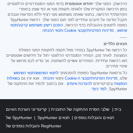
הרכישה). המנוי שלך
יחודש אוטומטית
בדמי המנוי הסטנדרטיים הרלוונטיים
בזמן הרכישה המקורית שלך ולאותה תקופת מנוי או כפי שצוין בחומרי
הקידום/דף הרכישה, בתנאי שאתה משתמש מנוי רציף וללא הפרעות ועבורם
תקבל הודעה על חיובים עתידיים לפני תום המנוי שלך. רכישת SpyHunter
כפופה לתנאים וההגבלות בדף הרכישה,
הסכם רישיון משתמש קרקע/תנאי
שימוש
,
מדיניות הפרטיות/קובצי Cookie
ותנאי ההנחה
.
------
תנאים כלליים
כל רכישה של SpyHunter במחיר מוזל תקפה לתקופת המנוי המוזלת
המוצעת. לאחר מכן, המחיר הסטנדרטי הרלוונטי יחול על חידושים אוטומטיים
ו/או רכישות עתידיות. המחירים עשויים להשתנות, אך נודיע לכם מראש על
שינויי מחירים.
כל גרסאות SpyHunter כפופות להסכמתך
לתנאי השימוש/תנאי השימוש
שלנו,
מדיניות הפרטיות/קובצי ה-Cookie
ותנאי
ההנחה
. אנא עיין גם
בשאלות
הנפוצות
ובקריטריונים
להערכת איומים
. אם ברצונך להסיר את ההתקנה של
SpyHunter,
למד כיצד
.
בית
שלבי הסרת ההתקנה של התוכנית
קריטריוני הערכת האיום
SpyHunter תנאים והגבלות נוספים
תנאים
של SpyHunter
והגבלות נוספים של RegHunter