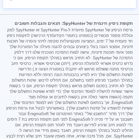
תקופת ניסיון חינמית של SpyHunter: תנאים והגבלות חשובים
גרסת הניסיון של SpyHunter מיועדת ל-SpyHunter Pro או SpyHunter למק
וכוללת מספר מכשירים (כמפורט בחומרי הקידום/דף הרכישה) לתקופת ניסיון
חד פעמית של 7 ימים, המציעה פונקציונליות מקיפה לזיהוי והסרה של תוכנות
זדוניות, אמצעי הגנה בעלי ביצועים גבוהים להגנה פעילה על המערכת שלך
מפני איומי תוכנות זדוניות, וגישה לצוות התמיכה הטכנית שלנו דרך דלפק
התמיכה של SpyHunter. לא תחויב מראש במהלך תקופת הניסיון, אם כי
נדרש כרטיס אשראי להפעלת הניסיון. (ייתכן שכרטיסי אשראי, כרטיסי חיוב
וכרטיסי מתנה ששולמו מראש לא יתקבלו במסגרת הצעה זו.) הדרישה
לשיטת התשלום שלך היא לסייע בהבטחת הגנה רציפה וללא הפרעות
במהלך המעבר מניסיון למנוי בתשלום, אם תחליט לרכוש. שיטת התשלום
שלך לא תחויב בסכום תשלום מראש במהלך תקופת הניסיון, אם כי בקשות
אישור עשויות להישלח למוסד הפיננסי שלך כדי לוודא ששיטת התשלום שלך
תקפה (הגשות אישור כאלה אינן בקשות לחיובים או עמלות מצד
EnigmaSoft, אך בהתאם לשיטת התשלום שלך ו/או למוסד הפיננסי שלך,
עשויות להשפיע על זמינות החשבון שלך). באפשרותך לבטל את גרסת הניסיון
שלך דרך מדור "החשבון שלי" באתר האינטרנט של EnigmaSoft עבור
חשבונך או על ידי פנייה ל-EnigmaSoft לפני תום תקופת הניסיון בת 7 הימים
כדי למנוע חיוב שיגיע לפירעון ויעובד מיד לאחר תום תקופת הניסיון. אם
תחליט לבטל במהלך תקופת הניסיון, תאבד באופן מיידי את הגישה ל-
SpyHunter. אם, מכל סיבה שהיא, אתה מאמין שעובד חיוב שלא רצית לבצע