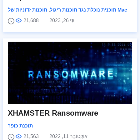
תוכנות זדוניות של Mac
תוכנית נוכלת נגד תוכנות ריגול
,
יוּנִי 26, 2023
21,688
XHAMSTER Ransomware
תוכנת כופר
אוֹקְטוֹבֶּר 11, 2022
21,563