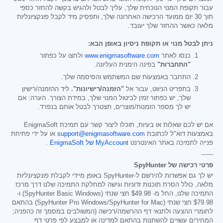
עבור תקופת המנוי הנוכחית שלך, עליך לבטל ולהגיש בקשה להחזר כספי
תוך 30 יום ממועד הרכישה האחרונה שלך, ותפסיק מיד לקבל פונקציונליות
מלאה כאשר ההחזר שלך יעובד.
ניתן לבטל מנוי או תקופת ניסיון באופן הבא:
כנסו לאתר
www.enigmasoftware.com
ולחצו על כפתור
"התחברות"
בפינה הימנית העליונה.
התחבר באמצעות שם המשתמש והסיסמה שלך.
בתפריט הניווט, עבור אל
"הזמנה/רישיונות".
ליד ההזמנה/רישיון
שלך, יש כפתור זמין לביטול המנוי שלך, במידת הצורך. הערה: אם
יש לך מספר הזמנות/מוצרים, תצטרך לבטל אותם בנפרד.
אם יש לכם שאלות או בעיות, תוכלו ליצור קשר עם תמיכת EnigmaSoft
באמצעות דוא"ל לכתובת
support@enigmasoftware.com
או על ידי פתיחת
פנייה לתמיכה באתר האינטרנט
MyAccount של EnigmaSoft
.
------
פרטי רכישה של SpyHunter
יש לך גם אפשרות להירשם ל-SpyHunter באופן מיידי לקבלת פונקציונליות
מלאה, כולל הסרת תוכנות זדוניות וגישה למחלקת התמיכה שלנו דרך מרכז
התמיכה שלנו, החל מ-
$49.98
חצי שנתי (SpyHunter Basic Windows) ו-
$79.98
חצי שנתי (SpyHunter Pro Windows/SpyHunter for Mac) בהתאם
לחומרי ההצעה ולתנאי דף ההרשמה/רכישה (המשולבים במסמך זה כהפניה;
המחירים עשויים להשתנות בהתאם למדינה או למבצע לפי פרטי דף