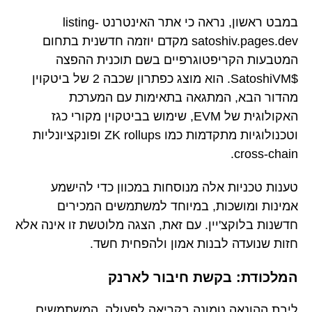
במבט ראשון, נראה כי אתר האינטרנט listing-
satoshiv.pages.dev מקדם יוזמה חדשנית בתחום
המטבעות הקריפטוגרפיים בשם תוכנית ההפצה
$SatoshiVM. הוא מוצג כפתרון שכבה 2 של ביטקוין
מהדור הבא, המתגאה בתאימות עם המערכת
האקולוגית של EVM, שימוש בביטקוין מקורי כגז
וטכנולוגיות מתקדמות כמו ZK rollups ופונקציונליות
cross-chain.
טענות טכניות אלה מנוסחות במכוון כדי להישמע
אמינות ומושכות, במיוחד למשתמשים המכירים
חדשנות בלוקצ'יין. עם זאת, הצגה מלוטשת זו אינה אלא
חזות שנועדה לבנות אמון ולהפחית חשד.
המלכודת: בקשת חיבור לארנק
ליבת ההונאה טמונה בקריאה לפעולה, המשתמשים