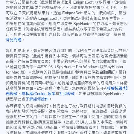
付款方式是否有效（此類授權請求並非 EnigmaSoft 收取費用，但根據
您的付款方式和/或金融機構的不同，可能會影響您的帳戶可用性）。您
可以在 7 天試用期結束前，透過 EnigmaSoft 網站的「我的帳戶」部分
取消試用，或聯絡 EnigmaSoft，以避免試用期結束後立即產生費用。
如果您在試用期內取消，您將立即失去 SpyHunter 的存取權。如果您因
任何原因（例如係統管理等原因）認為系統收取了您不希望支付的費
用，您也可以在購買費用之日起 30 天內取消並獲得全額退款。請參閱
常見問題
。
試用期結束後，如果您未及時取消訂閱，我們將立即按產品資料和註冊/
購買頁面條款（此處引用併入本條款；價格可能因國家/地區或促銷活動
而異，詳情請見購買頁面）中規定的價格和訂閱期限向您收取費用。價
格通常起價為每半年
$79.98
（SpyHunter Pro Windows 版/SpyHunter
for Mac 版）。您購買的訂閱將根據註冊/購買頁面條款
自動續訂
，續訂
價格為首次購買時適用的標準訂閱費，續訂期限與首次購買時相同，或
如促銷資料/購買頁面中所述，前提是您是連續不間斷的訂閱用戶。詳情
請參閱購買頁面。試用須遵守本條款、您同意的最終使用者
授權協議/服
務條款
、
隱私權/Cookie 政策
和
折扣條款
。如果您想卸載 SpyHunter，
請點擊此處
了解如何操作
。
為確保您的訂閱自動續訂，我們會在每次付款日期前向您註冊時提供的
郵箱地址發送付款提醒。試用開始時，您將收到一個啟動碼，該啟動碼
僅限用於一次試用，且每個帳戶僅限在一台裝置上使用。您的訂閱將根
據產品資料和註冊/購買頁面條款（此處以引用方式納入本條款；價格可
能因國家/地區或促銷活動而異，詳情請參閱購買頁面）自動續訂，前提
是您持續、不間斷地使用訂閱服務。對於付費訂閱用戶，如果您取消訂