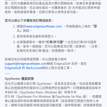
閱，您仍可繼續使用您的產品直到付費訂閱期結束。如果您希望獲得當
前訂閱期的退款，您必須在最近一次購買後的 30 天內取消訂閱併申請
退款，退款處理完畢後，您將立即停止使用全部功能。
您可以按以下步驟取消訂閱或試用：
請造訪
www.enigmasoftware.com
，然後點選右上角的
「登
入」
按鈕。
使用使用者名稱和密碼登入。
在導覽選單中，轉到
“訂單/許可證”。
在您的訂單/許可證旁
邊，會有一個按鈕，您可以點擊取消訂閱（如果有）。注意：
如果您有多個訂單/產品，則需要逐一取消。
如果您有任何疑問或問題，可以透過電子郵件
support@enigmasoftware.com
聯絡 EnigmaSoft 支持，或在
EnigmaSoft 的 MyAccount
網站上提交支援工單。
------
SpyHunter 購買詳情
您也可以選擇立即訂閱 SpyHunter，享受其全部功能，包括惡意軟體清
除以及透過我們的幫助中心訪問我們的支援部門。訂閱價格通常為每半
年
$49.98
（SpyHunter Basic Windows 版）和每半年
$79.98
（SpyHunter Pro Windows 版/SpyHunter for Mac 版），具體價
格以產品資料和註冊/購買頁面條款為準（這些條款已透過引用併入本
文；價格可能因國家/地區或促銷活動而異，請參閱頁面）詳情請參閱頁