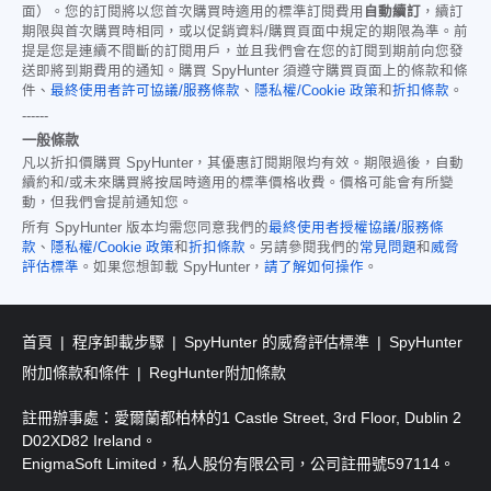
面）。您的訂閱將以您首次購買時適用的標準訂閱費用
自動續訂
，續訂
期限與首次購買時相同，或以促銷資料/購買頁面中規定的期限為準。前
提是您是連續不間斷的訂閱用戶，並且我們會在您的訂閱到期前向您發
送即將到期費用的通知。購買 SpyHunter 須遵守購買頁面上的條款和條
件、
最終使用者許可協議/服務條款
、
隱私權/Cookie 政策
和
折扣條款
。
------
一般條款
凡以折扣價購買 SpyHunter，其優惠訂閱期限均有效。期限過後，自動
續約和/或未來購買將按屆時適用的標準價格收費。價格可能會有所變
動，但我們會提前通知您。
所有 SpyHunter 版本均需您同意我們的
最終使用者授權協議/服務條
款
、
隱私權/Cookie 政策
和
折扣條款
。另請參閱我們的
常見問題
和
威脅
評估標準
。如果您想卸載 SpyHunter，
請了解如何操作
。
首頁
程序卸載步驟
SpyHunter 的威脅評估標準
SpyHunter
附加條款和條件
RegHunter附加條款
註冊辦事處：愛爾蘭都柏林的1 Castle Street, 3rd Floor, Dublin 2
D02XD82 Ireland。
EnigmaSoft Limited，私人股份有限公司，公司註冊號597114。