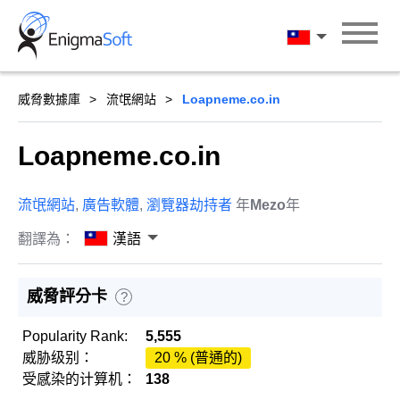
Skip
to
漢語
content
威脅數據庫
流氓網站
Loapneme.co.in
Loapneme.co.in
流氓網站
,
廣告軟體
,
瀏覽器劫持者
年
Mezo
年
翻譯為：
漢語
威脅評分卡
?
Popularity Rank:
5,555
威胁级别：
20 % (普通的)
受感染的计算机：
138