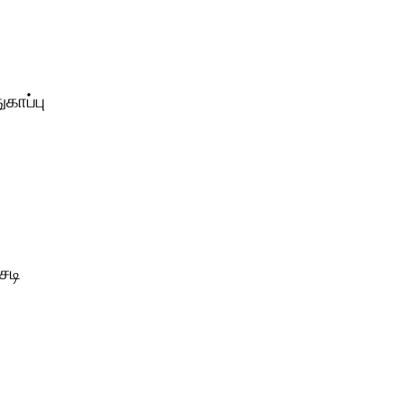
காப்பு
சடி