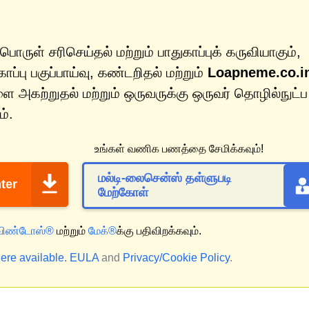
பொருள் சரிசெய்தல் மற்றும் பாதுகாப்புக் கருவியாகும்,
்பு பகுப்பாய்வு, கண்டறிதல் மற்றும்
Loapneme.co.i
 அகற்றுதல் மற்றும் ஒருவருக்கு ஒருவர் தொழில்நுட்ப
்.
உங்கள் வணிக பணத்தை சேமிக்கவும்!
மல்டி-லைசென்ஸ் தள்ளுபடி
ter
மேற்கோள்
விண்டோஸ்®
மற்றும்
மேக்®
க்கு பதிவிறக்கவும்.
ere available.
EULA
and
Privacy/Cookie Policy
.