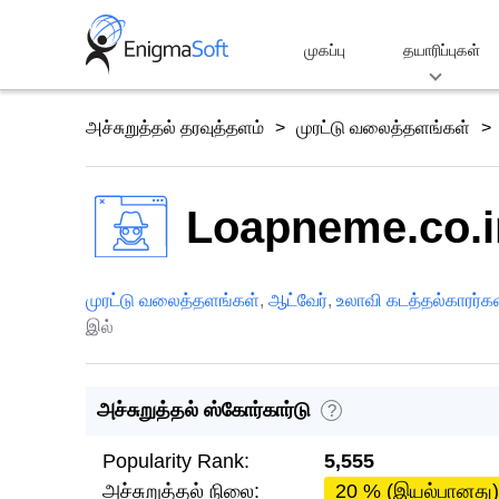
Skip
to
முகப்பு
தயாரிப்புகள்
content
அச்சுறுத்தல் தரவுத்தளம்
முரட்டு வலைத்தளங்கள்
Loapneme.co.i
முரட்டு வலைத்தளங்கள்
,
ஆட்வேர்
,
உலாவி கடத்தல்காரர்க
இல்
அச்சுறுத்தல் ஸ்கோர்கார்டு
?
Popularity Rank:
5,555
அச்சுறுத்தல் நிலை:
20 % (இயல்பானது)