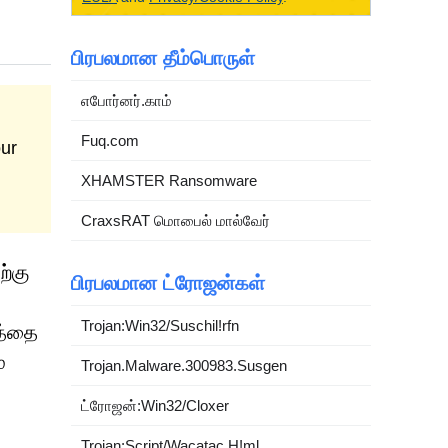
பிரபலமான தீம்பொருள்
எபோர்னர்.காம்
Fuq.com
our
XHAMSTER Ransomware
CraxsRAT மொபைல் மால்வேர்
ற்கு
பிரபலமான ட்ரோஜன்கள்
Trojan:Win32/Suschil!rfn
த்தை
்
Trojan.Malware.300983.Susgen
ட்ரோஜன்:Win32/Cloxer
Trojan:Script/Wacatac.H!ml