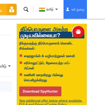
தேடல்
தமிழ்
உள் நுழை
ள்
தீம்பொருளை அகற்ற
முடியவில்லையா?
நீக்குவதற்கு தீம்பொருளைக் கொண்ட
சிக்கல்கள்:
ஹைஜாக்ஸ் & வழிமாற்றுகள் உலாவி
எரிச்சலூட்டும், தேவையற்ற பாப்-
மிழ்
அப்கள்
கணினி உறைகிறது அல்லது
செயலிழக்கிறது
Download SpyHunter
See additional offer below where available.
EULA
and
Privacy/Cookie Policy
.