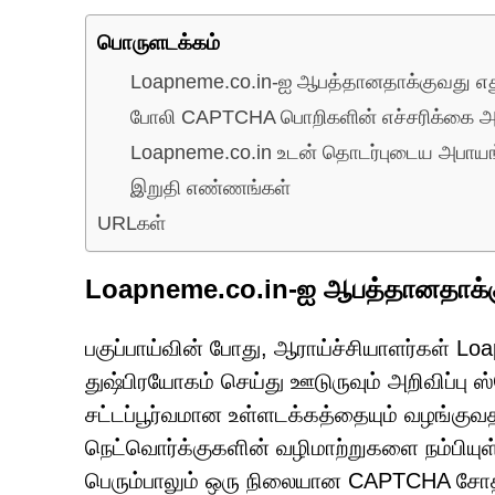
பொருளடக்கம்
Loapneme.co.in-ஐ ஆபத்தானதாக்குவது எ
போலி CAPTCHA பொறிகளின் எச்சரிக்கை அற
Loapneme.co.in உடன் தொடர்புடைய அபாயங
இறுதி எண்ணங்கள்
URLகள்
Loapneme.co.in-ஐ ஆபத்தானதாக்க
பகுப்பாய்வின் போது, ஆராய்ச்சியாளர்கள் 
துஷ்பிரயோகம் செய்து ஊடுருவும் அறிவிப்பு
சட்டப்பூர்வமான உள்ளடக்கத்தையும் வழங்குவத
நெட்வொர்க்குகளின் வழிமாற்றுகளை நம்பியுள
பெரும்பாலும் ஒரு நிலையான CAPTCHA சோத