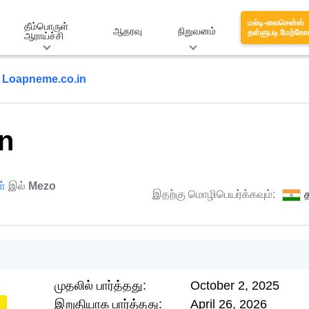
மல்டி-லைசென்ஸ்
தீம்பொருள்
ஆதரவு
நிறுவனம்
தள்ளுபடி மேற்கோ
ஆராய்ச்சி
Loapneme.co.in
n
ள்
இல்
Mezo
இதற்கு மொழிபெயர்க்கவும்:
த
முதலில் பார்த்தது:
October 2, 2025
இறுதியாக பார்த்தது:
April 26, 2026