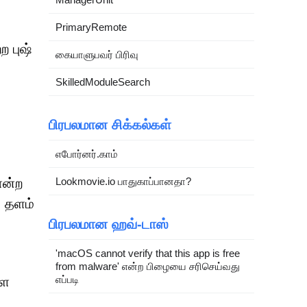
PrimaryRemote
 புஷ்
கையாளுபவர் பிரிவு
SkilledModuleSearch
பிரபலமான சிக்கல்கள்
எபோர்னர்.காம்
ோன்ற
Lookmovie.io பாதுகாப்பானதா?
, தளம்
பிரபலமான ஹவ்-டாஸ்
'macOS cannot verify that this app is free
from malware' என்ற பிழையை சரிசெய்வது
எப்படி
ளை