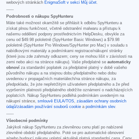
webových stránkách
EnigmaSoft v sekci Můj účet
.
------
Podrobnosti o nákupu SpyHunteru
Máte také možnost okamžitě se přihlásit k odběru SpyHunteru a
získat plnou funkčnost, včetně odstranění malwaru a přístupu k
našemu oddělení podpory prostřednictvím HelpDesku, obvykle za
cenu od
$49.98
pololetně (SpyHunter Basic Windows) a
$79.98
pololetně (SpyHunter Pro Windows/SpyHunter pro Mac) v souladu s
nabídkovými materiály a podmínkami registrace/nákupní stránky
(které jsou zde zahrnuty odkazem; ceny se mohou lišit v závislosti na
zemi nebo akci na stránce nákupu). Vaše předplatné se
automaticky
obnoví
za standardní poplatek za předplatné platný v době vašeho
původního nákupu a na stejnou dobu předplatného nebo dobu
uvedenou v propagačních materiálech/na stránce nákupu, za
předpokladu, že jste nepřetržitým uživatelem předplatného a že před
vypršením platnosti předplatného obdržíte oznámení o nadcházejících
poplatcích. Nákup SpyHunteru podléhá podmínkám uvedeným na
nákupní stránce,
smlouvě EULA/TOS
,
zásadám ochrany osobních
údajů/zásadám používání souborů cookie
a
podmínkám slev
.
------
Všeobecné podmínky
Jakýkoli nákup SpyHunteru za zlevněnou cenu platí po nabízené
zlevněné období předplatného. Poté se pro automatické obnovení
a/nebo budoucí nákupy uplatní aktuálně platná standardní cena. Ceny