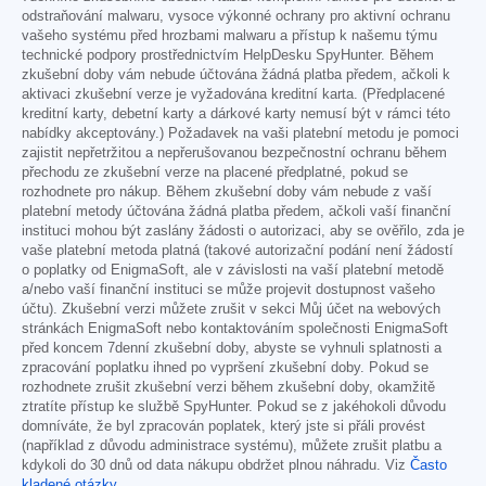
odstraňování malwaru, vysoce výkonné ochrany pro aktivní ochranu
vašeho systému před hrozbami malwaru a přístup k našemu týmu
technické podpory prostřednictvím HelpDesku SpyHunter. Během
zkušební doby vám nebude účtována žádná platba předem, ačkoli k
aktivaci zkušební verze je vyžadována kreditní karta. (Předplacené
kreditní karty, debetní karty a dárkové karty nemusí být v rámci této
nabídky akceptovány.) Požadavek na vaši platební metodu je pomoci
zajistit nepřetržitou a nepřerušovanou bezpečnostní ochranu během
přechodu ze zkušební verze na placené předplatné, pokud se
rozhodnete pro nákup. Během zkušební doby vám nebude z vaší
platební metody účtována žádná platba předem, ačkoli vaší finanční
instituci mohou být zaslány žádosti o autorizaci, aby se ověřilo, zda je
vaše platební metoda platná (takové autorizační podání není žádostí
o poplatky od EnigmaSoft, ale v závislosti na vaší platební metodě
a/nebo vaší finanční instituci se může projevit dostupnost vašeho
účtu). Zkušební verzi můžete zrušit v sekci Můj účet na webových
stránkách EnigmaSoft nebo kontaktováním společnosti EnigmaSoft
před koncem 7denní zkušební doby, abyste se vyhnuli splatnosti a
zpracování poplatku ihned po vypršení zkušební doby. Pokud se
rozhodnete zrušit zkušební verzi během zkušební doby, okamžitě
ztratíte přístup ke službě SpyHunter. Pokud se z jakéhokoli důvodu
domníváte, že byl zpracován poplatek, který jste si přáli provést
(například z důvodu administrace systému), můžete zrušit platbu a
kdykoli do 30 dnů od data nákupu obdržet plnou náhradu. Viz
Často
kladené otázky
.