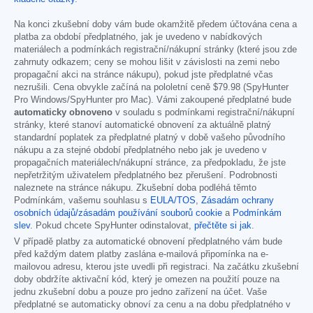
Na konci zkušební doby vám bude okamžitě předem účtována cena a
platba za období předplatného, jak je uvedeno v nabídkových
materiálech a podmínkách registrační/nákupní stránky (které jsou zde
zahrnuty odkazem; ceny se mohou lišit v závislosti na zemi nebo
propagační akci na stránce nákupu), pokud jste předplatné včas
nezrušili. Cena obvykle začíná na pololetní ceně
$79.98
(SpyHunter
Pro Windows/SpyHunter pro Mac). Vámi zakoupené předplatné bude
automaticky obnoveno
v souladu s podmínkami registrační/nákupní
stránky, které stanoví automatické obnovení za aktuálně platný
standardní poplatek za předplatné platný v době vašeho původního
nákupu a za stejné období předplatného nebo jak je uvedeno v
propagačních materiálech/nákupní stránce, za předpokladu, že jste
nepřetržitým uživatelem předplatného bez přerušení. Podrobnosti
naleznete na stránce nákupu. Zkušební doba podléhá těmto
Podmínkám, vašemu souhlasu s
EULA/TOS
,
Zásadám ochrany
osobních údajů/zásadám používání souborů cookie
a
Podmínkám
slev
. Pokud chcete SpyHunter odinstalovat,
přečtěte si jak
.
V případě platby za automatické obnovení předplatného vám bude
před každým datem platby zaslána e-mailová připomínka na e-
mailovou adresu, kterou jste uvedli při registraci. Na začátku zkušební
doby obdržíte aktivační kód, který je omezen na použití pouze na
jednu zkušební dobu a pouze pro jedno zařízení na účet. Vaše
předplatné se automaticky obnoví za cenu a na dobu předplatného v