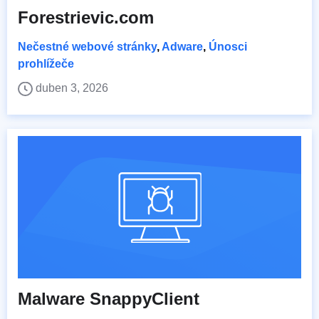
Forestrievic.com
Nečestné webové stránky
,
Adware
,
Únosci
prohlížeče
duben 3, 2026
Malware SnappyClient