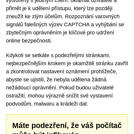
vytvořeny s jediným cílem: oklamat uživatele a
přimět je k udělení přístupu, který lze později
zneužít ke zlým účelům. Rozpoznání varovných
signálů falešných výzev CAPTCHA a vyhýbání se
zbytečným oprávněním je klíčové pro udržení
online bezpečnosti.
Kdykoli se setkáte s podezřelými stránkami,
nejbezpečnějším krokem je okamžitě stránku zavřít
a zkontrolovat nastavení oznámení prohlížeče,
abyste se ujistili, že nebyla udělena žádná
nežádoucí oprávnění. Pokud budou uživatelé
ostražití, mohou výrazně snížit své vystavení
podvodům, malwaru a krádeži dat.
Máte podezření, že váš počítač