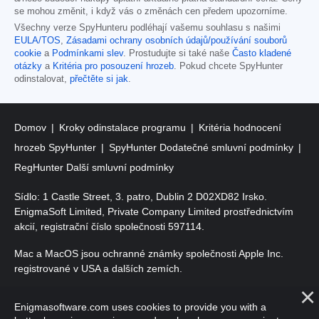
se mohou změnit, i když vás o změnách cen předem upozorníme.
Všechny verze SpyHunteru podléhají vašemu souhlasu s našimi
EULA/TOS
,
Zásadami ochrany osobních údajů/používání souborů
cookie
a
Podmínkami slev
. Prostudujte si také naše
Často kladené
otázky
a
Kritéria pro posouzení hrozeb
. Pokud chcete SpyHunter
odinstalovat,
přečtěte si jak
.
Domov
Kroky odinstalace programu
Kritéria hodnocení
hrozeb SpyHunter
SpyHunter Dodatečné smluvní podmínky
RegHunter Další smluvní podmínky
Sídlo: 1 Castle Street, 3. patro, Dublin 2 D02XD82 Irsko.
EnigmaSoft Limited, Private Company Limited prostřednictvím
akcií, registrační číslo společnosti 597114.
Mac a MacOS jsou ochranné známky společnosti Apple Inc.
registrované v USA a dalších zemích.
Copyright 2016-
2026
. EnigmaSoft Ltd. Všechna práva
Enigmasoftware.com uses cookies to provide you with a
vyhrazena.