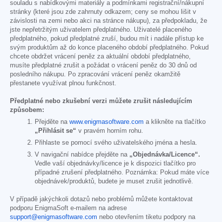
souladu s nabídkovými materiály a podmínkami registrační/nákupní
stránky (které jsou zde zahrnuty odkazem; ceny se mohou lišit v
závislosti na zemi nebo akci na stránce nákupu), za předpokladu, že
jste nepřetržitým uživatelem předplatného. Uživatelé placeného
předplatného, pokud předplatné zruší, budou mít i nadále přístup ke
svým produktům až do konce placeného období předplatného. Pokud
chcete obdržet vrácení peněz za aktuální období předplatného,
musíte předplatné zrušit a požádat o vrácení peněz do 30 dnů od
posledního nákupu. Po zpracování vrácení peněz okamžitě
přestanete využívat plnou funkčnost.
Předplatné nebo zkušební verzi můžete zrušit následujícím
způsobem:
Přejděte na
www.enigmasoftware.com
a klikněte na tlačítko
„Přihlásit se“
v pravém horním rohu.
Přihlaste se pomocí svého uživatelského jména a hesla.
V navigační nabídce přejděte na
„Objednávka/Licence“.
Vedle vaší objednávky/licence je k dispozici tlačítko pro
případné zrušení předplatného. Poznámka: Pokud máte více
objednávek/produktů, budete je muset zrušit jednotlivě.
V případě jakýchkoli dotazů nebo problémů můžete kontaktovat
podporu EnigmaSoft e-mailem na adrese
support@enigmasoftware.com
nebo otevřením tiketu podpory na