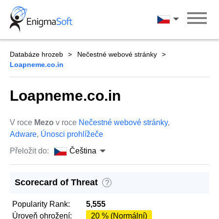
Skip
to
Čeština
content
Databáze hrozeb
Nečestné webové stránky
Loapneme.co.in
Loapneme.co.in
V roce
Mezo
v roce
Nečestné webové stránky
,
Adware
,
Únosci prohlížeče
Přeložit do:
Čeština
Scorecard of Threat
?
Popularity Rank:
5,555
Úroveň ohrožení:
20 % (Normální)