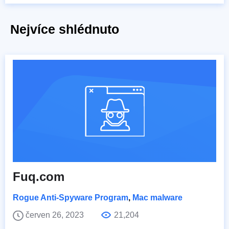
Nejvíce shlédnuto
Fuq.com
Rogue Anti-Spyware Program
,
Mac malware
červen 26, 2023
21,204