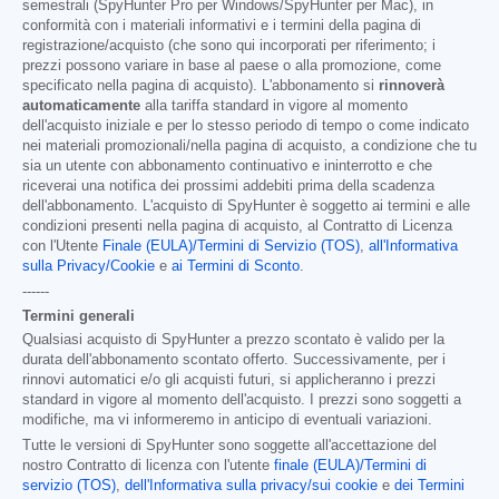
semestrali (SpyHunter Pro per Windows/SpyHunter per Mac), in
conformità con i materiali informativi e i termini della pagina di
registrazione/acquisto (che sono qui incorporati per riferimento; i
prezzi possono variare in base al paese o alla promozione, come
specificato nella pagina di acquisto). L'abbonamento si
rinnoverà
automaticamente
alla tariffa standard in vigore al momento
dell'acquisto iniziale e per lo stesso periodo di tempo o come indicato
nei materiali promozionali/nella pagina di acquisto, a condizione che tu
sia un utente con abbonamento continuativo e ininterrotto e che
riceverai una notifica dei prossimi addebiti prima della scadenza
dell'abbonamento. L'acquisto di SpyHunter è soggetto ai termini e alle
condizioni presenti nella pagina di acquisto, al Contratto di Licenza
con l'Utente
Finale (EULA)/Termini di Servizio (TOS)
,
all'Informativa
sulla Privacy/Cookie
e
ai Termini di Sconto
.
------
Termini generali
Qualsiasi acquisto di SpyHunter a prezzo scontato è valido per la
durata dell'abbonamento scontato offerto. Successivamente, per i
rinnovi automatici e/o gli acquisti futuri, si applicheranno i prezzi
standard in vigore al momento dell'acquisto. I prezzi sono soggetti a
modifiche, ma vi informeremo in anticipo di eventuali variazioni.
Tutte le versioni di SpyHunter sono soggette all'accettazione del
nostro Contratto di licenza con l'utente
finale (EULA)/Termini di
servizio (TOS)
,
dell'Informativa sulla privacy/sui cookie
e
dei Termini