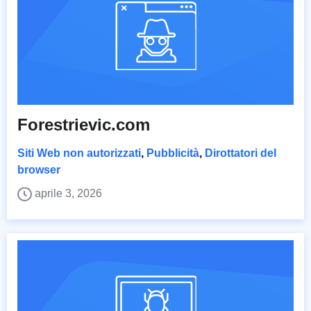
Forestrievic.com
Siti Web non autorizzati
,
Pubblicità
,
Dirottatori del
browser
aprile 3, 2026