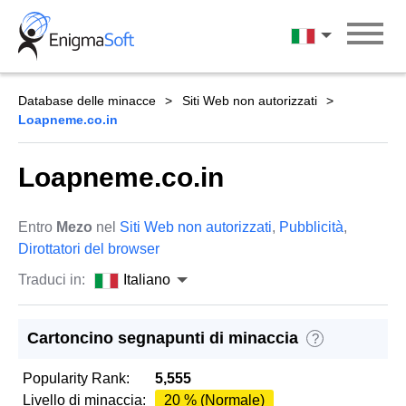
Skip
to
Italiano
content
Database delle minacce
Siti Web non autorizzati
Loapneme.co.in
Loapneme.co.in
Entro
Mezo
nel
Siti Web non autorizzati
,
Pubblicità
,
Dirottatori del browser
Traduci in:
Italiano
Cartoncino segnapunti di minaccia
?
Popularity Rank:
5,555
Livello di minaccia:
20 % (Normale)