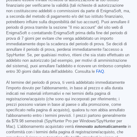
finanziario per verificarne la validità (tali richieste di autorizzazione
non costituiscono addebiti o commissioni da parte di EnigmaSoft, ma,
a seconda del metodo di pagamento e/o del tuo istituto finanziario,
potrebbero influire sulla disponibilità del tuo account). Puoi annullare il
periodo di prova tramite la sezione "Il mio account" del sito web di
EnigmaSoft o contattando EnigmaSoft prima della fine del periodo di
prova di 7 giorni per evitare che venga addebitato un importo
immediatamente dopo la scadenza del periodo di prova. Se decidi di
annullare il periodo di prova, perderai immediatamente l'accesso a
SpyHunter. Se, per qualsiasi motivo, ritieni che sia stato effettuato un
addebito non autorizzato (ad esempio, per motivi di amministrazione
del sistema), puoi annullare l'addebito e ricevere un rimborso completo
entro 30 giorni dalla data dell'addebito. Consulta le
FAQ
.
Al termine del periodo di prova, ti verrà addebitato immediatamente
l'importo dovuto per l'abbonamento, in base al prezzo e alla durata
indicati nei materiali informativi e nei termini della pagina di
registrazione/acquisto (che sono qui incorporati per riferimento; i
prezzi possono variare in base al paese o alla promozione, come
specificato nella pagina di acquisto), qualora tu non abbia annullato
l'abbonamento entro i termini previsti. I prezzi partono generalmente
da
$79.98
semestrali (SpyHunter Pro per Windows/SpyHunter per
Mac). L'abbonamento acquistato verrà
rinnovato automaticamente
in
conformità con i termini della pagina di registrazione/acquisto, che