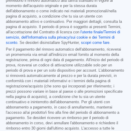
prevedono il rinnovo automatico alla tariffa standard in vigore al
momento dell'acquisto originale e per la stessa durata
dell'abbonamento o come indicato nei materiali promozionali/nella
pagina di acquisto, a condizione che tu sia un utente con
abbonamento attivo e continuativo. Per maggiori dettagli, consulta la
pagina di acquisto. Il periodo di prova è soggetto ai presenti Termini,
all'accettazione del Contratto di licenza con
l'utente finale/Termini di
servizio
,
dell'Informativa sulla privacy/sui cookie
e
dei Termini di
sconto
. Se desideri disinstallare SpyHunter,
scopri come fare
.
Per il pagamento del rinnovo automatico dell'abbonamento, riceverai
un promemoria via email all'indirizzo email fornito al momento della
registrazione, prima di ogni data di pagamento. All'inizio del periodo di
prova, riceverai un codice di attivazione utilizzabile solo per un
periodo di prova e per un solo dispositivo per account. L'abbonamento
si rinnoverà automaticamente al prezzo e per la durata previsti, in
conformità con i materiali informativi e i termini della pagina di
registrazione/acquisto (che sono qui incorporati per riferimento; i
prezzi possono variare in base al paese o alle promozioni specificate
nella pagina di acquisto), a condizione che tu sia un utente
continuativo e ininterrotto dell'abbonamento. Per gli utenti con
abbonamento a pagamento, in caso di annullamento, manterrai
l'accesso al/ai prodotto/i fino alla fine del periodo di abbonamento a
pagamento. Se desideri ricevere un rimborso per il periodo di
abbonamento in corso, devi annullare l'abbonamento e richiedere il
rimborso entro 30 giorni dall'ultimo acquisto. L'accesso a tutte le