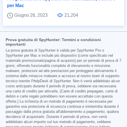
per Mac
Giugno 26, 2023
21,204
Prova gratuita di SpyHunter: Termini e condizioni
importanti
La prova gratuita di SpyHunter è valida per SpyHunter Pro o
SpyHunter per Mac e include più dispositivi (come specificato nel
materiale promozionale/pagina di acquisto) per un periodo di prova di 7
giorni, offrendo funzionalità complete di rilevamento e rimozione
malware, protezioni ad alte prestazioni per proteggere attivamente il
sistema dalle minacce malware e accesso al nostro team di supporto
tecnico tramite l'HelpDesk di SpyHunter. Non ti verrà addebitato alcun
costo anticipato durante il periodo di prova, sebbene sia necessaria
una carta di credito per attivarla. (Carte di credito prepagate, carte di
debito e carte regalo potrebbero non essere accettate con questa
offerta.) La richiesta di un metodo di pagamento è necessaria per
garantire una protezione di sicurezza continua e ininterrotta durante il
passaggio dalla prova gratuita all'abbonamento a pagamento, qualora
decidessi di acquistarlo. Durante il periodo di prova, non verrà
addebitato alcun importo sul tuo metodo di pagamento, sebbene
possano essere inviate richieste di autorizzazione al tuo istituto