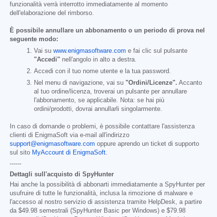
funzionalità verrà interrotto immediatamente al momento
dell'elaborazione del rimborso.
È possibile annullare un abbonamento o un periodo di prova nel
seguente modo:
Vai su
www.enigmasoftware.com
e fai clic sul pulsante
"Accedi"
nell'angolo in alto a destra.
Accedi con il tuo nome utente e la tua password.
Nel menu di navigazione, vai su
"Ordini/Licenze".
Accanto
al tuo ordine/licenza, troverai un pulsante per annullare
l'abbonamento, se applicabile. Nota: se hai più
ordini/prodotti, dovrai annullarli singolarmente.
In caso di domande o problemi, è possibile contattare l'assistenza
clienti di EnigmaSoft via e-mail all'indirizzo
support@enigmasoftware.com
oppure aprendo un ticket di supporto
sul sito
MyAccount di EnigmaSoft
.
------
Dettagli sull'acquisto di SpyHunter
Hai anche la possibilità di abbonarti immediatamente a SpyHunter per
usufruire di tutte le funzionalità, inclusa la rimozione di malware e
l'accesso al nostro servizio di assistenza tramite HelpDesk, a partire
da
$49.98
semestrali (SpyHunter Basic per Windows) e
$79.98