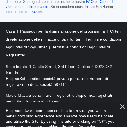
di sconto
. Si prega di consultare anche le nostre
FAQ
e
i Criteri di
valutazione delle minacce
. Se si desidera disinstallare SpyHunter,
consultare le istruzioni
.
Casa
Passaggi per la disinstallazione del programma
Criteri
di valutazione delle minacce di SpyHunter
Termini e condizioni
aggiuntivi di SpyHunter
Termini e condizioni aggiuntivi di
RegHunter
Sede legale: 1 Castle Street, 3rd Floor, Dublino 2 D02XD82
Irlanda.
EnigmaSoft Limited, società privata per azioni, numero di
registrazione della società 597114.
Mac e MacOS sono marchi registrati di Apple Inc., registrati
negli Stati Uniti e in altri Paesi.
Enigmasoftware.com uses cookies to provide you with a
Copyright 2016-
2026
. EnigmaSoft Ltd. Tutti i diritti riservati.
better browsing experience and analyze how users navigate
and utilize the Site. By using this Site or clicking on "OK", you
consent to the use of cookies.
Ulteriori informazioni
.