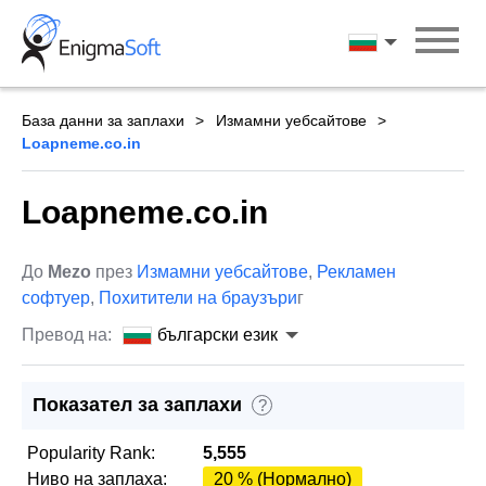
Skip
to
български ези
content
База данни за заплахи
Измамни уебсайтове
Loapneme.co.in
Loapneme.co.in
До
Mezo
през
Измамни уебсайтове
,
Рекламен
софтуер
,
Похитители на браузъри
г
Превод на:
български език
Показател за заплахи
?
Popularity Rank:
5,555
Ниво на заплаха:
20 % (Нормално)