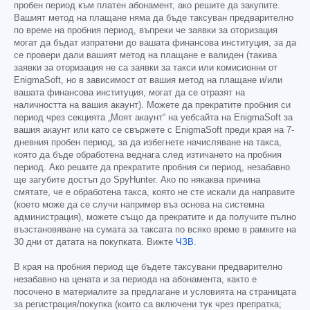
пробен период към платен абонамент, ако решите да закупите.
Вашият метод на плащане няма да бъде таксуван предварително
по време на пробния период, въпреки че заявки за оторизация
могат да бъдат изпратени до вашата финансова институция, за да
се провери дали вашият метод на плащане е валиден (такива
заявки за оторизация не са заявки за такси или комисионни от
EnigmaSoft, но в зависимост от вашия метод на плащане и/или
вашата финансова институция, могат да се отразят на
наличността на вашия акаунт). Можете да прекратите пробния си
период чрез секцията „Моят акаунт“ на уебсайта на EnigmaSoft за
вашия акаунт или като се свържете с EnigmaSoft преди края на 7-
дневния пробен период, за да избегнете начисляване на такса,
която да бъде обработена веднага след изтичането на пробния
период. Ако решите да прекратите пробния си период, незабавно
ще загубите достъп до SpyHunter. Ако по някаква причина
смятате, че е обработена такса, която не сте искали да направите
(което може да се случи например въз основа на системна
администрация), можете също да прекратите и да получите пълно
възстановяване на сумата за таксата по всяко време в рамките на
30 дни от датата на покупката. Вижте
ЧЗВ
.
В края на пробния период ще бъдете таксувани предварително
незабавно на цената и за периода на абонамента, както е
посочено в материалите за предлагане и условията на страницата
за регистрация/покупка (които са включени тук чрез препратка;