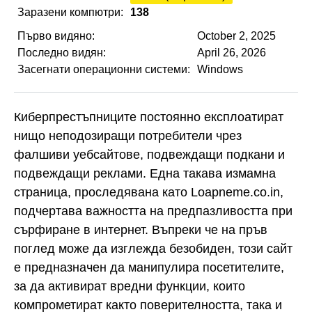
Заразени компютри:
138
Първо видяно:
October 2, 2025
Последно видян:
April 26, 2026
Засегнати операционни системи:
Windows
Киберпрестъпниците постоянно експлоатират
нищо неподозиращи потребители чрез
фалшиви уебсайтове, подвеждащи подкани и
подвеждащи реклами. Една такава измамна
страница, проследявана като Loapneme.co.in,
подчертава важността на предпазливостта при
сърфиране в интернет. Въпреки че на пръв
поглед може да изглежда безобиден, този сайт
е предназначен да манипулира посетителите,
за да активират вредни функции, които
компрометират както поверителността, така и