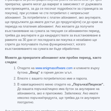
препратка; цените могат да варират в зависимост от държавата
или промоцията, за да се посочат подробности за страницата за
покупка), при условие че сте потребител с непрекъснат
абонамент. За потребители с платен абонамент, ако анулирате,
ще продължите да имате достъп до продукта(ите) си до края на
периода на платения абонамент. Ако желаете да получите
възстановяване на сумата за текущия си абонаментен период,
трябва да анулирате и да кандидатствате за възстановяване в
рамките на 30 дни от последната ви покупка и незабавно ще
спрете да получавате пълна функционалност, когато
възстановяването на сумата ви бъде обработено.
Можете да прекратите абонамент или пробен период, както
следва:
Отидете на
www.enigmasoftware.com
и кликнете върху
бутона
„Вход“
в горния десен ъгъл.
Влезте с вашето потребителско име и парола.
В навигационното меню отидете на
„Поръчка/Лицензи“.
До вашата поръчка/лиценз има бутон за анулиране на
абонамента, ако е приложимо. Забележка: Ако имате
няколко поръчки/продукта, ще трябва да ги анулирате
поотделно.