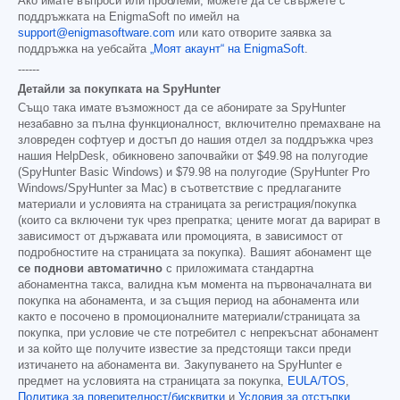
Ако имате въпроси или проблеми, можете да се свържете с
поддръжката на EnigmaSoft по имейл на
support@enigmasoftware.com
или като отворите заявка за
поддръжка на уебсайта
„Моят акаунт“ на EnigmaSoft
.
------
Детайли за покупката на SpyHunter
Също така имате възможност да се абонирате за SpyHunter
незабавно за пълна функционалност, включително премахване на
зловреден софтуер и достъп до нашия отдел за поддръжка чрез
нашия HelpDesk, обикновено започвайки от
$49.98
на полугодие
(SpyHunter Basic Windows) и
$79.98
на полугодие (SpyHunter Pro
Windows/SpyHunter за Mac) в съответствие с предлаганите
материали и условията на страницата за регистрация/покупка
(които са включени тук чрез препратка; цените могат да варират в
зависимост от държавата или промоцията, в зависимост от
подробностите на страницата за покупка). Вашият абонамент ще
се поднови автоматично
с приложимата стандартна
абонаментна такса, валидна към момента на първоначалната ви
покупка на абонамента, и за същия период на абонамента или
както е посочено в промоционалните материали/страницата за
покупка, при условие че сте потребител с непрекъснат абонамент
и за който ще получите известие за предстоящи такси преди
изтичането на абонамента ви. Закупуването на SpyHunter е
предмет на условията на страницата за покупка,
EULA/TOS
,
Политика за поверителност/бисквитки
и
Условия за отстъпки
.