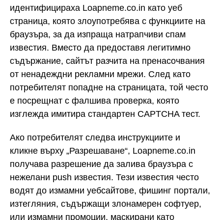
идентифицираха Loapneme.co.in като уеб
страница, която злоупотребява с функциите на
браузъра, за да изпраща натрапчиви спам
известия. Вместо да предоставя легитимно
съдържание, сайтът разчита на пренасочвания
от ненадеждни рекламни мрежи. След като
потребителят попадне на страницата, той често
е посрещнат с фалшива проверка, която
изглежда имитира стандартен CAPTCHA тест.
Ако потребителят следва инструкциите и
кликне върху „Разрешаване“, Loapneme.co.in
получава разрешение да залива браузъра с
нежелани push известия. Тези известия често
водят до измамни уебсайтове, фишинг портали,
изтегляния, съдържащи злонамерен софтуер,
или измамни промоции, маскирани като