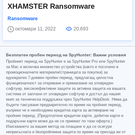
XHAMSTER Ransomware
Ransomware
октомври 11, 2022
20,693
Безплатен пробен период на SpyHunter: Важни условия
Пробният период на SpyHunter е за SpyHunter Pro или SpyHunter
за Mac и включва множество устройства (както е посочено в
промоционалните материали/страницата за покупка) за
еднократен 7-дневен пробен период, предлагащ цялостна
функционалност за откриване и премахване на зловреден
софтуер, високоефективни защити за активна защита на вашата
система от заплахи от зловреден софтуер и достъп до нашия
екип за техническа поддръжка чрез SpyHunter HelpDesk. Няма да
бъдете таксувани предварително по време на пробния период,
въпреки че е необходима кредитна карта за активиране на
пробния период. (Предплатени кредитни карти, дебитни карти и
подаръчни карти може да не се приемат по тази оферта.)
Изискването за вашия метод на плащане е да се осигури
непрекъсната и безпроблемна защита по време на прехода ви от