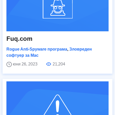
Fuq.com
Rogue Anti-Spyware програма
,
Зловреден
софтуер за Mac
юни 26, 2023
21,204