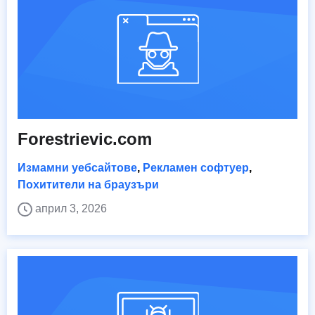
Forestrievic.com
Измамни уебсайтове
,
Рекламен софтуер
,
Похитители на браузъри
април 3, 2026