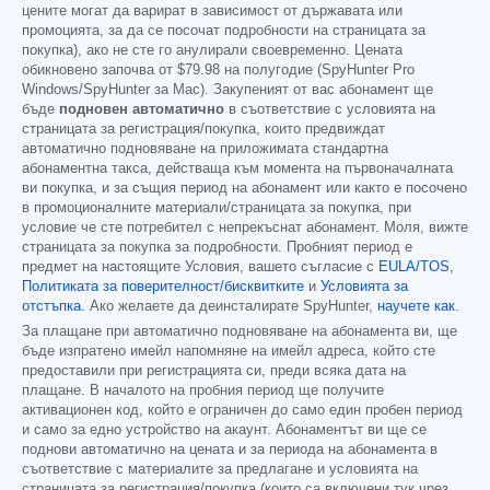
цените могат да варират в зависимост от държавата или
промоцията, за да се посочат подробности на страницата за
покупка), ако не сте го анулирали своевременно. Цената
обикновено започва от
$79.98
на полугодие (SpyHunter Pro
Windows/SpyHunter за Mac). Закупеният от вас абонамент ще
бъде
подновен автоматично
в съответствие с условията на
страницата за регистрация/покупка, които предвиждат
автоматично подновяване на приложимата стандартна
абонаментна такса, действаща към момента на първоначалната
ви покупка, и за същия период на абонамент или както е посочено
в промоционалните материали/страницата за покупка, при
условие че сте потребител с непрекъснат абонамент. Моля, вижте
страницата за покупка за подробности. Пробният период е
предмет на настоящите Условия, вашето съгласие с
EULA/TOS
,
Политиката за поверителност/бисквитките
и
Условията за
отстъпка
. Ако желаете да деинсталирате SpyHunter,
научете как
.
За плащане при автоматично подновяване на абонамента ви, ще
бъде изпратено имейл напомняне на имейл адреса, който сте
предоставили при регистрацията си, преди всяка дата на
плащане. В началото на пробния период ще получите
активационен код, който е ограничен до само един пробен период
и само за едно устройство на акаунт. Абонаментът ви ще се
поднови автоматично на цената и за периода на абонамента в
съответствие с материалите за предлагане и условията на
страницата за регистрация/покупка (които са включени тук чрез