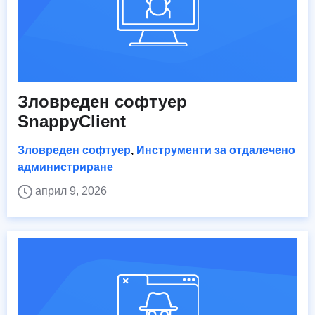
Зловреден софтуер
SnappyClient
Зловреден софтуер
,
Инструменти за отдалечено
администриране
април 9, 2026