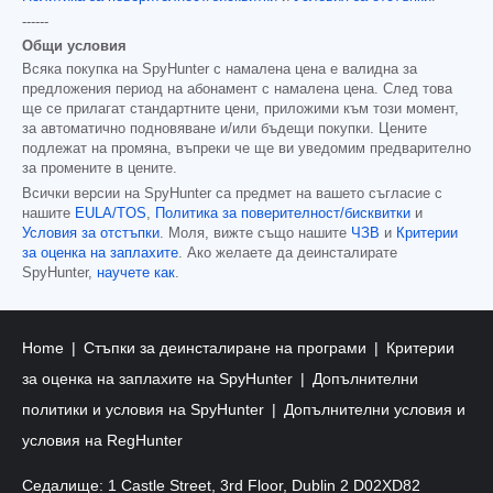
------
Общи условия
Всяка покупка на SpyHunter с намалена цена е валидна за
предложения период на абонамент с намалена цена. След това
ще се прилагат стандартните цени, приложими към този момент,
за автоматично подновяване и/или бъдещи покупки. Цените
подлежат на промяна, въпреки че ще ви уведомим предварително
за промените в цените.
Всички версии на SpyHunter са предмет на вашето съгласие с
нашите
EULA/TOS
,
Политика за поверителност/бисквитки
и
Условия за отстъпки
. Моля, вижте също нашите
ЧЗВ
и
Критерии
за оценка на заплахите
. Ако желаете да деинсталирате
SpyHunter,
научете как
.
Home
Стъпки за деинсталиране на програми
Критерии
за оценка на заплахите на SpyHunter
Допълнителни
политики и условия на SpyHunter
Допълнителни условия и
условия на RegHunter
Седалище: 1 Castle Street, 3rd Floor, Dublin 2 D02XD82