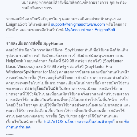
หมายเหตุ: หากคุณมีคำสั่งซื้อ/ผลิตภัณฑ์หลายรายการ คุณจะต้อง
ยกเลิกทีละรายการ
หากคุณมีข้อสงสัยหรือปัญหาใด ๆ คุณสามารถติดต่อฝ่ายสนับสนุนของ
EnigmaSoft ได้ทางอีเมลที่
support@enigmasoftware.com
หรือโดยการ
เปิดตั๋วขอความช่วยเหลือในเว็บไซต์
MyAccount ของ EnigmaSoft
------
รายละเอียดการสั่งซื้อ SpyHunter
คุณยังมีตัวเลือกในการสมัครใช้งาน SpyHunter ทันทีเพื่อใช้งานฟังก์ชันเต็ม
รูปแบบ รวมถึงการกำจัดมัลแวร์และการเข้าถึงฝ่ายสนับสนุนของเราผ่าน
HelpDesk โดยปกติราคาเริ่มต้นที่
$49.98
สหรัฐฯ ต่อครึ่งปี (SpyHunter
Basic Windows) และ
$79.98
สหรัฐฯ ต่อครึ่งปี (SpyHunter Pro
Windows/SpyHunter for Mac) ตามเอกสารข้อเสนอและข้อกำหนดในหน้า
ลงทะเบียน/การซื้อ (ซึ่งรวมอยู่ในที่นี้โดยการอ้างอิง ราคาอาจแตกต่างกันไป
ตามประเทศหรือโปรโมชั่นตามรายละเอียดในหน้าการซื้อ) การสมัครใช้งาน
ของคุณจะ
ต่ออายุโดยอัตโนมัติ
ในอัตราค่าธรรมเนียมการสมัครใช้งาน
มาตรฐานที่ใช้บังคับในขณะที่คุณสมัครใช้งานครั้งแรกและสำหรับระยะเวลา
การสมัครใช้งานเดียวกันหรือตามที่ระบุไว้ในเอกสารโปรโมชั่น/หน้าการซื้อ
โดยมีเงื่อนไขว่าคุณเป็นผู้ใช้ที่สมัครใช้งานอย่างต่อเนื่องและไม่ขาดตอน และ
คุณจะได้รับการแจ้งเตือนเกี่ยวกับค่าใช้จ่ายที่จะเกิดขึ้นก่อนที่การสมัครใช้
งานของคุณจะหมดอายุ การซื้อ SpyHunter อยู่ภายใต้ข้อกำหนดและ
เงื่อนไขในหน้าการซื้อ
EULA/TOS
นโยบายความเป็นส่วนตัว/คุกกี้
และ
ข้อ
กำหนดส่วนลด
------