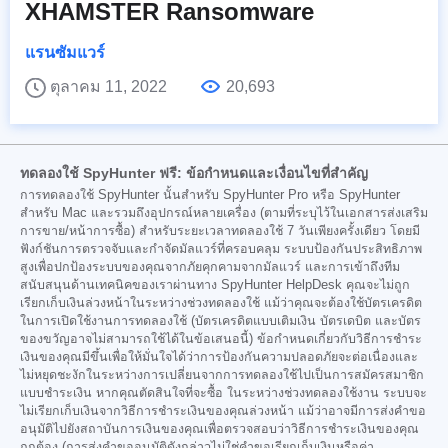
XHAMSTER Ransomware
แรนซัมแวร์
ตุลาคม 11, 2022
20,693
ทดลองใช้ SpyHunter ฟรี: ข้อกำหนดและเงื่อนไขที่สำคัญ
การทดลองใช้ SpyHunter นั้นสำหรับ SpyHunter Pro หรือ SpyHunter
สำหรับ Mac และรวมถึงอุปกรณ์หลายเครื่อง (ตามที่ระบุไว้ในเอกสารส่งเสริม
การขาย/หน้าการซื้อ) สำหรับระยะเวลาทดลองใช้ 7 วันเพียงครั้งเดียว โดยมี
ฟังก์ชันการตรวจจับและกำจัดมัลแวร์ที่ครอบคลุม ระบบป้องกันประสิทธิภาพ
สูงเพื่อปกป้องระบบของคุณจากภัยคุกคามจากมัลแวร์ และการเข้าถึงทีม
สนับสนุนด้านเทคนิคของเราผ่านทาง SpyHunter HelpDesk คุณจะไม่ถูก
เรียกเก็บเงินล่วงหน้าในระหว่างช่วงทดลองใช้ แม้ว่าคุณจะต้องใช้บัตรเครดิต
ในการเปิดใช้งานการทดลองใช้ (บัตรเครดิตแบบเติมเงิน บัตรเดบิต และบัตร
ของขวัญอาจไม่สามารถใช้ได้ในข้อเสนอนี้) ข้อกำหนดเกี่ยวกับวิธีการชำระ
เงินของคุณมีขึ้นเพื่อให้มั่นใจได้ว่าการป้องกันความปลอดภัยจะต่อเนื่องและ
ไม่หยุดชะงักในระหว่างการเปลี่ยนจากการทดลองใช้ไปเป็นการสมัครสมาชิก
แบบชำระเงิน หากคุณตัดสินใจที่จะซื้อ ในระหว่างช่วงทดลองใช้งาน ระบบจะ
ไม่เรียกเก็บเงินจากวิธีการชำระเงินของคุณล่วงหน้า แม้ว่าอาจมีการส่งคำขอ
อนุมัติไปยังสถาบันการเงินของคุณเพื่อตรวจสอบว่าวิธีการชำระเงินของคุณ
ถูกต้อง (การส่งคำขออนุมัติดังกล่าวไม่ใช่คำขอเรียกเก็บเงินหรือค่า