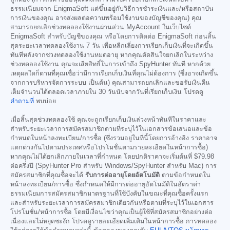
ธรรมเนียมจาก EnigmaSoft แต่ขึ้นอยู่กับวิธีการชำระเงินและ/หรือสถาบัน
การเงินของคุณ อาจส่งผลต่อความพร้อมใช้งานของบัญชีของคุณ) คุณ
สามารถยกเลิกช่วงทดลองใช้งานผ่านส่วน MyAccount ในเว็บไซต์
EnigmaSoft สำหรับบัญชีของคุณ หรือโดยการติดต่อ EnigmaSoft ก่อนสิ้น
สุดระยะเวลาทดลองใช้งาน 7 วัน เพื่อหลีกเลี่ยงการเรียกเก็บเงินที่จะเกิดขึ้น
ทันทีหลังจากช่วงทดลองใช้งานหมดอายุ หากคุณตัดสินใจยกเลิกในระหว่าง
ช่วงทดลองใช้งาน คุณจะเสียสิทธิ์ในการเข้าถึง SpyHunter ทันที หากด้วย
เหตุผลใดก็ตามที่คุณเชื่อว่ามีการเรียกเก็บเงินที่คุณไม่ต้องการ (ซึ่งอาจเกิดขึ้น
จากการบริหารจัดการระบบ เป็นต้น) คุณสามารถยกเลิกและขอรับเงินคืน
เต็มจำนวนได้ตลอดเวลาภายใน 30 วันนับจากวันที่เรียกเก็บเงิน โปรดดู
คำถามที่
พบบ่อย
เมื่อสิ้นสุดช่วงทดลองใช้ คุณจะถูกเรียกเก็บเงินล่วงหน้าทันทีในราคาและ
สำหรับระยะเวลาการสมัครสมาชิกตามที่ระบุไว้ในเอกสารข้อเสนอและข้อ
กำหนดในหน้าลงทะเบียน/การซื้อ (ซึ่งรวมอยู่ในที่นี้โดยการอ้างอิง ราคาอาจ
แตกต่างกันไปตามประเทศหรือโปรโมชั่นตามรายละเอียดในหน้าการซื้อ)
หากคุณไม่ได้ยกเลิกภายในเวลาที่กำหนด โดยปกติราคาจะเริ่มต้นที่
$79.98
ต่อครึ่งปี (SpyHunter Pro สำหรับ Windows/SpyHunter สำหรับ Mac) การ
สมัครสมาชิกที่คุณซื้อจะได้
รับการต่ออายุโดยอัตโนมัติ
ตามข้อกำหนดใน
หน้าลงทะเบียน/การซื้อ ซึ่งกำหนดให้มีการต่ออายุอัตโนมัติในอัตราค่า
ธรรมเนียมการสมัครสมาชิกมาตรฐานที่ใช้บังคับในขณะที่คุณซื้อครั้งแรก
และสำหรับระยะเวลาการสมัครสมาชิกเดียวกันหรือตามที่ระบุไว้ในเอกสาร
โปรโมชั่น/หน้าการซื้อ โดยมีเงื่อนไขว่าคุณเป็นผู้ใช้ที่สมัครสมาชิกอย่างต่อ
เนื่องและไม่หยุดชะงัก โปรดดูรายละเอียดเพิ่มเติมในหน้าการซื้อ การทดลอง