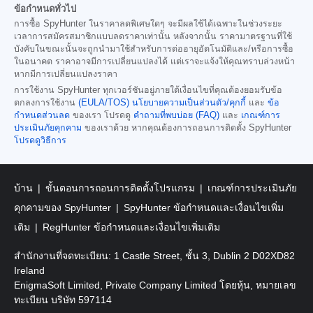
ข้อกำหนดทั่วไป
การซื้อ SpyHunter ในราคาลดพิเศษใดๆ จะมีผลใช้ได้เฉพาะในช่วงระยะ
เวลาการสมัครสมาชิกแบบลดราคาเท่านั้น หลังจากนั้น ราคามาตรฐานที่ใช้
บังคับในขณะนั้นจะถูกนำมาใช้สำหรับการต่ออายุอัตโนมัติและ/หรือการซื้อ
ในอนาคต ราคาอาจมีการเปลี่ยนแปลงได้ แต่เราจะแจ้งให้คุณทราบล่วงหน้า
หากมีการเปลี่ยนแปลงราคา
การใช้งาน SpyHunter ทุกเวอร์ชันอยู่ภายใต้เงื่อนไขที่คุณต้องยอมรับข้อ
ตกลงการใช้งาน
(EULA/TOS)
นโยบายความเป็นส่วนตัว/คุกกี้
และ
ข้อ
กำหนดส่วนลด
ของเรา โปรดดู
คำถามที่พบบ่อย (FAQ)
และ
เกณฑ์การ
ประเมินภัยคุกคาม
ของเราด้วย หากคุณต้องการถอนการติดตั้ง SpyHunter
โปรดดูวิธีการ
บ้าน
ขั้นตอนการถอนการติดตั้งโปรแกรม
เกณฑ์การประเมินภัย
คุกคามของ SpyHunter
SpyHunter ข้อกำหนดและเงื่อนไขเพิ่ม
เติม
RegHunter ข้อกำหนดและเงื่อนไขเพิ่มเติม
สำนักงานที่จดทะเบียน: 1 Castle Street, ชั้น 3, Dublin 2 D02XD82
Ireland
EnigmaSoft Limited, Private Company Limited โดยหุ้น, หมายเลข
ทะเบียน บริษัท 597114