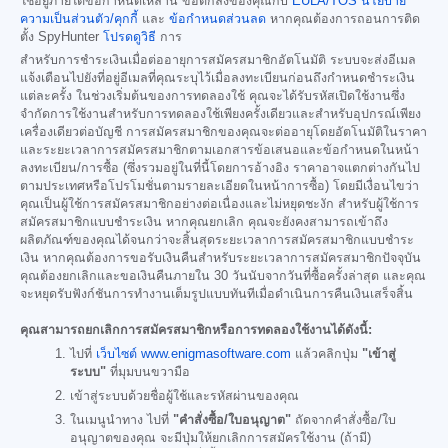
ใช้อยู่ภายใต้ข้อกำหนดเหล่านี้ ข้อตกลงของคุณกับ
EULA/TOS
นโยบาย
ความเป็นส่วนตัว/คุกกี้
และ
ข้อกำหนดส่วนลด
หากคุณต้องการถอนการติด
ตั้ง SpyHunter
โปรดดูวิธี
การ
สำหรับการชำระเงินเมื่อต่ออายุการสมัครสมาชิกอัตโนมัติ ระบบจะส่งอีเมล
แจ้งเตือนไปยังที่อยู่อีเมลที่คุณระบุไว้เมื่อลงทะเบียนก่อนถึงกำหนดชำระเงิน
แต่ละครั้ง ในช่วงเริ่มต้นของการทดลองใช้ คุณจะได้รับรหัสเปิดใช้งานซึ่ง
จำกัดการใช้งานสำหรับการทดลองใช้เพียงครั้งเดียวและสำหรับอุปกรณ์เพียง
เครื่องเดียวต่อบัญชี การสมัครสมาชิกของคุณจะต่ออายุโดยอัตโนมัติในราคา
และระยะเวลาการสมัครสมาชิกตามเอกสารข้อเสนอและข้อกำหนดในหน้า
ลงทะเบียน/การซื้อ (ซึ่งรวมอยู่ในที่นี้โดยการอ้างอิง ราคาอาจแตกต่างกันไป
ตามประเทศหรือโปรโมชั่นตามรายละเอียดในหน้าการซื้อ) โดยมีเงื่อนไขว่า
คุณเป็นผู้ใช้การสมัครสมาชิกอย่างต่อเนื่องและไม่หยุดชะงัก สำหรับผู้ใช้การ
สมัครสมาชิกแบบชำระเงิน หากคุณยกเลิก คุณจะยังคงสามารถเข้าถึง
ผลิตภัณฑ์ของคุณได้จนกว่าจะสิ้นสุดระยะเวลาการสมัครสมาชิกแบบชำระ
เงิน หากคุณต้องการขอรับเงินคืนสำหรับระยะเวลาการสมัครสมาชิกปัจจุบัน
คุณต้องยกเลิกและขอเงินคืนภายใน 30 วันนับจากวันที่ซื้อครั้งล่าสุด และคุณ
จะหยุดรับฟังก์ชันการทำงานเต็มรูปแบบทันทีเมื่อดำเนินการคืนเงินเสร็จสิ้น
คุณสามารถยกเลิกการสมัครสมาชิกหรือการทดลองใช้งานได้ดังนี้:
ไปที่
เว็บไซต์ www.enigmasoftware.com
แล้วคลิกปุ่ม
"เข้าสู่
ระบบ"
ที่มุมบนขวามือ
เข้าสู่ระบบด้วยชื่อผู้ใช้และรหัสผ่านของคุณ
ในเมนูนำทาง ไปที่
"คำสั่งซื้อ/ใบอนุญาต"
ถัดจากคำสั่งซื้อ/ใบ
อนุญาตของคุณ จะมีปุ่มให้ยกเลิกการสมัครใช้งาน (ถ้ามี)