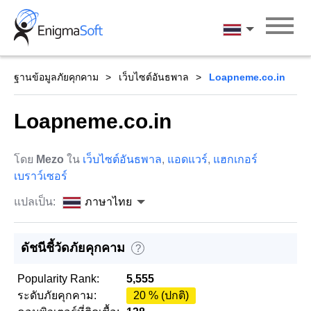
Skip
to
ภาษาไทย
content
ฐานข้อมูลภัยคุกคาม
เว็บไซต์อันธพาล
Loapneme.co.in
Loapneme.co.in
โดย
Mezo
ใน
เว็บไซต์อันธพาล
,
แอดแวร์
,
แฮกเกอร์
เบราว์เซอร์
แปลเป็น:
ภาษาไทย
ดัชนีชี้วัดภัยคุกคาม
?
Popularity Rank:
5,555
ระดับภัยคุกคาม:
20 % (ปกติ)