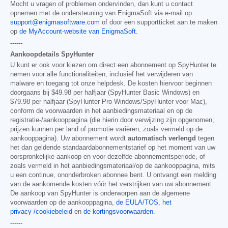
Mocht u vragen of problemen ondervinden, dan kunt u contact
opnemen met de ondersteuning van EnigmaSoft via e-mail op
support@enigmasoftware.com
of door een supportticket aan te maken
op
de MyAccount-website van EnigmaSoft
.
------
Aankoopdetails SpyHunter
U kunt er ook voor kiezen om direct een abonnement op SpyHunter te
nemen voor alle functionaliteiten, inclusief het verwijderen van
malware en toegang tot onze helpdesk. De kosten hiervoor beginnen
doorgaans bij
$49.98
per halfjaar (SpyHunter Basic Windows) en
$79.98
per halfjaar (SpyHunter Pro Windows/SpyHunter voor Mac),
conform de voorwaarden in het aanbiedingsmateriaal en op de
registratie-/aankooppagina (die hierin door verwijzing zijn opgenomen;
prijzen kunnen per land of promotie variëren, zoals vermeld op de
aankooppagina). Uw abonnement wordt
automatisch verlengd
tegen
het dan geldende standaardabonnementstarief op het moment van uw
oorspronkelijke aankoop en voor dezelfde abonnementsperiode, of
zoals vermeld in het aanbiedingsmateriaal/op de aankooppagina, mits
u een continue, ononderbroken abonnee bent. U ontvangt een melding
van de aankomende kosten vóór het verstrijken van uw abonnement.
De aankoop van SpyHunter is onderworpen aan de algemene
voorwaarden op de aankooppagina,
de EULA/TOS
,
het
privacy-/cookiebeleid
en
de kortingsvoorwaarden
.
------