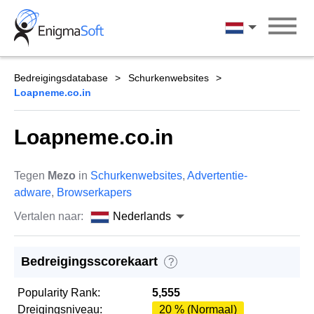
Skip
to
Nederlands
content
Bedreigingsdatabase
Schurkenwebsites
Loapneme.co.in
Loapneme.co.in
Tegen
Mezo
in
Schurkenwebsites
,
Advertentie-
adware
,
Browserkapers
Vertalen naar:
Nederlands
Bedreigingsscorekaart
?
Popularity Rank:
5,555
Dreigingsniveau:
20 % (Normaal)