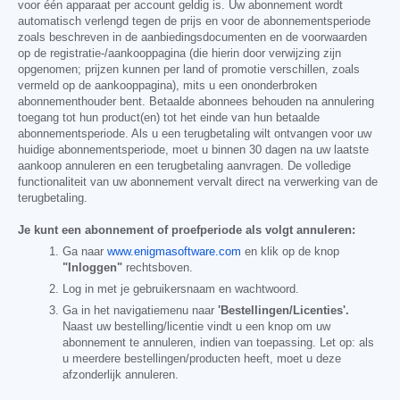
voor één apparaat per account geldig is. Uw abonnement wordt
automatisch verlengd tegen de prijs en voor de abonnementsperiode
zoals beschreven in de aanbiedingsdocumenten en de voorwaarden
op de registratie-/aankooppagina (die hierin door verwijzing zijn
opgenomen; prijzen kunnen per land of promotie verschillen, zoals
vermeld op de aankooppagina), mits u een ononderbroken
abonnementhouder bent. Betaalde abonnees behouden na annulering
toegang tot hun product(en) tot het einde van hun betaalde
abonnementsperiode. Als u een terugbetaling wilt ontvangen voor uw
huidige abonnementsperiode, moet u binnen 30 dagen na uw laatste
aankoop annuleren en een terugbetaling aanvragen. De volledige
functionaliteit van uw abonnement vervalt direct na verwerking van de
terugbetaling.
Je kunt een abonnement of proefperiode als volgt annuleren:
Ga naar
www.enigmasoftware.com
en klik op de knop
"Inloggen"
rechtsboven.
Log in met je gebruikersnaam en wachtwoord.
Ga in het navigatiemenu naar
'Bestellingen/Licenties'.
Naast uw bestelling/licentie vindt u een knop om uw
abonnement te annuleren, indien van toepassing. Let op: als
u meerdere bestellingen/producten heeft, moet u deze
afzonderlijk annuleren.