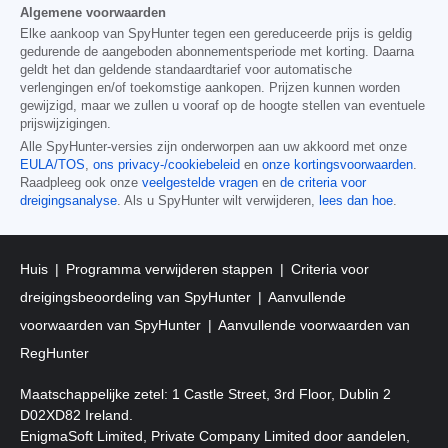
Algemene voorwaarden
Elke aankoop van SpyHunter tegen een gereduceerde prijs is geldig
gedurende de aangeboden abonnementsperiode met korting. Daarna
geldt het dan geldende standaardtarief voor automatische
verlengingen en/of toekomstige aankopen. Prijzen kunnen worden
gewijzigd, maar we zullen u vooraf op de hoogte stellen van eventuele
prijswijzigingen.
Alle SpyHunter-versies zijn onderworpen aan uw akkoord met onze
EULA/TOS
,
ons privacy-/cookiebeleid
en
onze kortingsvoorwaarden
.
Raadpleeg ook onze
veelgestelde vragen
en
de criteria voor
dreigingsanalyse
. Als u SpyHunter wilt verwijderen,
lees dan hoe
.
Huis
Programma verwijderen stappen
Criteria voor
dreigingsbeoordeling van SpyHunter
Aanvullende
voorwaarden van SpyHunter
Aanvullende voorwaarden van
RegHunter
Maatschappelijke zetel: 1 Castle Street, 3rd Floor, Dublin 2
D02XD82 Ireland.
EnigmaSoft Limited, Private Company Limited door aandelen,