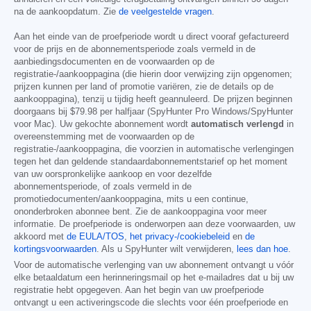
na de aankoopdatum. Zie
de veelgestelde vragen
.
Aan het einde van de proefperiode wordt u direct vooraf gefactureerd
voor de prijs en de abonnementsperiode zoals vermeld in de
aanbiedingsdocumenten en de voorwaarden op de
registratie-/aankooppagina (die hierin door verwijzing zijn opgenomen;
prijzen kunnen per land of promotie variëren, zie de details op de
aankooppagina), tenzij u tijdig heeft geannuleerd. De prijzen beginnen
doorgaans bij
$79.98
per halfjaar (SpyHunter Pro Windows/SpyHunter
voor Mac). Uw gekochte abonnement wordt
automatisch verlengd
in
overeenstemming met de voorwaarden op de
registratie-/aankooppagina, die voorzien in automatische verlengingen
tegen het dan geldende standaardabonnementstarief op het moment
van uw oorspronkelijke aankoop en voor dezelfde
abonnementsperiode, of zoals vermeld in de
promotiedocumenten/aankooppagina, mits u een continue,
ononderbroken abonnee bent. Zie de aankooppagina voor meer
informatie. De proefperiode is onderworpen aan deze voorwaarden, uw
akkoord met
de EULA/TOS
,
het privacy-/cookiebeleid
en
de
kortingsvoorwaarden
. Als u SpyHunter wilt verwijderen,
lees dan hoe
.
Voor de automatische verlenging van uw abonnement ontvangt u vóór
elke betaaldatum een herinneringsmail op het e-mailadres dat u bij uw
registratie hebt opgegeven. Aan het begin van uw proefperiode
ontvangt u een activeringscode die slechts voor één proefperiode en