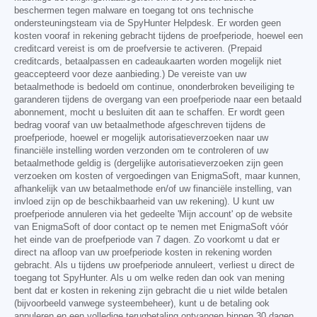
beschermen tegen malware en toegang tot ons technische
ondersteuningsteam via de SpyHunter Helpdesk. Er worden geen
kosten vooraf in rekening gebracht tijdens de proefperiode, hoewel een
creditcard vereist is om de proefversie te activeren. (Prepaid
creditcards, betaalpassen en cadeaukaarten worden mogelijk niet
geaccepteerd voor deze aanbieding.) De vereiste van uw
betaalmethode is bedoeld om continue, ononderbroken beveiliging te
garanderen tijdens de overgang van een proefperiode naar een betaald
abonnement, mocht u besluiten dit aan te schaffen. Er wordt geen
bedrag vooraf van uw betaalmethode afgeschreven tijdens de
proefperiode, hoewel er mogelijk autorisatieverzoeken naar uw
financiële instelling worden verzonden om te controleren of uw
betaalmethode geldig is (dergelijke autorisatieverzoeken zijn geen
verzoeken om kosten of vergoedingen van EnigmaSoft, maar kunnen,
afhankelijk van uw betaalmethode en/of uw financiële instelling, van
invloed zijn op de beschikbaarheid van uw rekening). U kunt uw
proefperiode annuleren via het gedeelte 'Mijn account' op de website
van EnigmaSoft of door contact op te nemen met EnigmaSoft vóór
het einde van de proefperiode van 7 dagen. Zo voorkomt u dat er
direct na afloop van uw proefperiode kosten in rekening worden
gebracht. Als u tijdens uw proefperiode annuleert, verliest u direct de
toegang tot SpyHunter. Als u om welke reden dan ook van mening
bent dat er kosten in rekening zijn gebracht die u niet wilde betalen
(bijvoorbeeld vanwege systeembeheer), kunt u de betaling ook
annuleren en een volledige terugbetaling ontvangen binnen 30 dagen