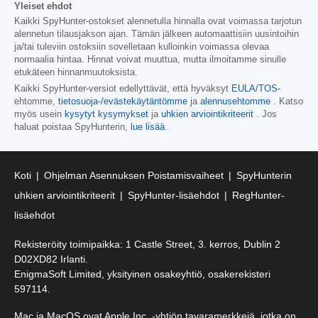
Yleiset ehdot
Kaikki SpyHunter-ostokset alennetulla hinnalla ovat voimassa tarjotun
alennetun tilausjakson ajan. Tämän jälkeen automaattisiin uusintoihin
ja/tai tuleviin ostoksiin sovelletaan kulloinkin voimassa olevaa
normaalia hintaa. Hinnat voivat muuttua, mutta ilmoitamme sinulle
etukäteen hinnanmuutoksista.
Kaikki SpyHunter-versiot edellyttävät, että hyväksyt
EULA/TOS-
ehtomme,
tietosuoja-/evästekäytäntömme
ja
alennusehtomme
. Katso
myös usein
kysytyt kysymykset
ja
uhkien arviointikriteerit
. Jos
haluat poistaa SpyHunterin,
lue lisää
.
Koti
Ohjelman Asennuksen Poistamisvaiheet
SpyHunterin
uhkien arviointikriteerit
SpyHunter-lisäehdot
RegHunter-
lisäehdot
Rekisteröity toimipaikka: 1 Castle Street, 3. kerros, Dublin 2
D02XD82 Irlanti.
EnigmaSoft Limited, yksityinen osakeyhtiö, osakerekisteri
597114.
Mac ja MacOS ovat Apple Inc. -yhtiön tavaramerkkejä, jotka on