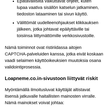
Epätavallisilta vaikuttavat ohjeet, kuten
lupaa vaativa sisällön katselun jatkaminen,
tiedoston lataaminen tai sivun käyttö.
Välittömät uudelleenohjaukset klikkauksen
jälkeen, jotka johtavat epäilyttäville tai
toisiinsa liittymättömille verkkosivustoille.
Nämä toiminnot ovat ristiriidassa aitojen
CAPTCHA-palveluiden kanssa, jotka eivät koskaan
vaadi selaimen käyttöoikeuksien muutoksia osana
validointiprosessia.
Loapneme.co.in-sivustoon liittyvät riskit
Myöntämällä ilmoitusluvat käyttäjät altistavat
itsensä jatkuvalle haitallisten mainosten virralle.
Nämä mainokset voivat johtaa: