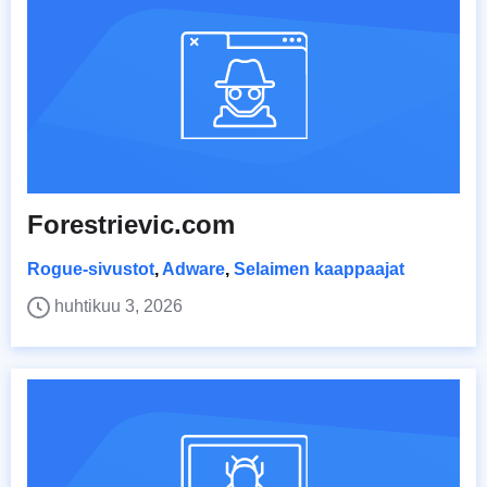
Forestrievic.com
Rogue-sivustot
,
Adware
,
Selaimen kaappaajat
huhtikuu 3, 2026