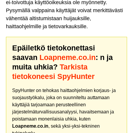
ei-toivottuja käyttöoikeuksia ole myönnetty.
Pysymällä valppaina käyttäjät voivat merkittävästi
vähentää altistumistaan huijauksille,
haittaohjelmille ja tietovarkauksille.
Epäiletkö tietokonettasi
saavan
Loapneme.co.in
: n ja
muita uhkia?
Tarkista
tietokoneesi SpyHunter
SpyHunter on tehokas haittaohjelmien korjaus- ja
suojaustyökalu, joka on suunniteltu auttamaan
käyttäjiä tarjoamaan perusteellinen
järjestelmäturvallisuusanalyysi, havaitsemaan ja
poistamaan monenlaisia uhkia, kuten
Loapneme.co.in
, sekä yksi-yksi-tekninen