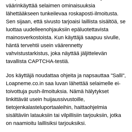
väärinkäyttää selaimen ominaisuuksia
lähettääkseen tunkeilevaa roskaposti-ilmoitusta.
Sen sijaan, että sivusto tarjoaisi laillista sisältöä, se
luottaa uudelleenohjauksiin epäluotettavista
mainosverkostoista. Kun käyttäjä saapuu sivulle,
häntä tervehtii usein väärennetty
vahvistustarkistus, joka näyttää jäljittelevän
tavallista CAPTCHA-testiä.
Jos käyttäjä noudattaa ohjeita ja napsauttaa "Salli",
Loapneme.co.in saa luvan lähettää selaimelle ei-
toivottuja push-ilmoituksia. Nämä hälytykset
linkittävät usein huijaussivustoille,
tietojenkalasteluportaaleihin, haittaohjelmia
sisältäviin latauksiin tai vilpillisiin tarjouksiin, jotka
on naamioitu laillisiksi tarjouksiksi.