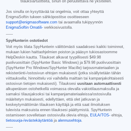
tilauksia/tuotteita, sinun on peruutettava ne yksitellen.
Jos sinulla on kysyttävää tai ongelmia, voit ottaa yhteyttä
EnigmaSoftin tukeen sähköpostitse osoitteeseen
support@enigmasoftware.com
tai avaamalla tukipyynnön
EnigmaSoftin Omatili-
verkkosivustolla.
------
SpyHunterin ostotiedot
Voit myös tilata SpyHunterin välittömästi saadaksesi kaikki toiminnot,
mukaan lukien haittaohjelmien poiston ja pääsyn tukiosastoomme
HelpDeskin kautta. Tilaukset alkavat tyypillisesti
$49.98
puolivuosittain (SpyHunter Basic Windows) ja
$79.98
puolivuosittain
(SpyHunter Pro Windows/SpyHunter Macille) tarjousmateriaalien ja
rekisteröinti-/ostosivun ehtojen mukaisesti (jotka sisällytetään tähän
viittauksella; hinnoittelu voi vaihdella maittain tai kampanjakohtaisesti
ostosivun tietojen mukaisesti). Tilauksesi
uusitaan automaattisesti
alkuperäisen ostohetkellä voimassa olevalla vakiotilausmaksulla ja
samaksi tilausjaksoksi tai kampanjamateriaaleissa/ostosivulla
määritetyn mukaisesti, edellyttäen, että olet jatkuvan ja
keskeytymättömän tilauksen käyttäjä ja että saat ilmoituksen
tulevista maksuista ennen tilauksesi päättymistä. SpyHunterin
ostamiseen sovelletaan ostosivulla olevia ehtoja,
EULA/TOS-
ehtoja,
tietosuoja-/evästekäytäntöä
ja
alennusehtoja
.
------