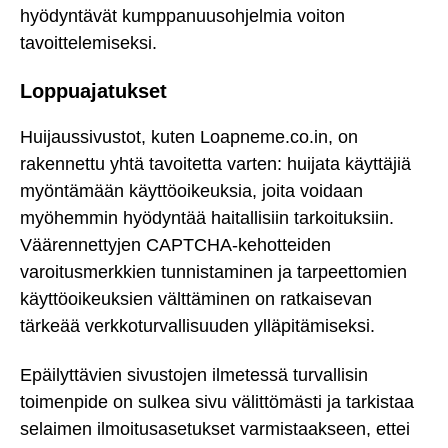
hyödyntävät kumppanuusohjelmia voiton
tavoittelemiseksi.
Loppuajatukset
Huijaussivustot, kuten Loapneme.co.in, on
rakennettu yhtä tavoitetta varten: huijata käyttäjiä
myöntämään käyttöoikeuksia, joita voidaan
myöhemmin hyödyntää haitallisiin tarkoituksiin.
Väärennettyjen CAPTCHA-kehotteiden
varoitusmerkkien tunnistaminen ja tarpeettomien
käyttöoikeuksien välttäminen on ratkaisevan
tärkeää verkkoturvallisuuden ylläpitämiseksi.
Epäilyttävien sivustojen ilmetessä turvallisin
toimenpide on sulkea sivu välittömästi ja tarkistaa
selaimen ilmoitusasetukset varmistaakseen, ettei