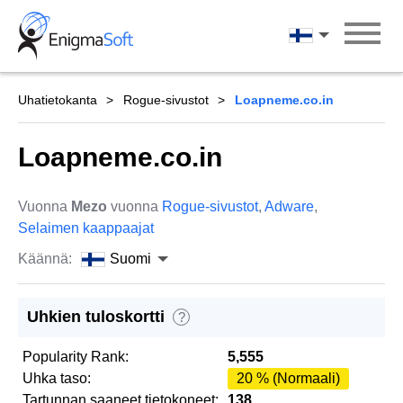
Skip
to
Suomi
content
Uhatietokanta
Rogue-sivustot
Loapneme.co.in
Loapneme.co.in
Vuonna
Mezo
vuonna
Rogue-sivustot
,
Adware
,
Selaimen kaappaajat
Käännä:
Suomi
Uhkien tuloskortti
?
Popularity Rank:
5,555
Uhka taso:
20 % (Normaali)
Tartunnan saaneet tietokoneet:
138