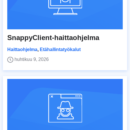
SnappyClient-haittaohjelma
Haittaohjelma
,
Etähallintatyökalut
huhtikuu 9, 2026