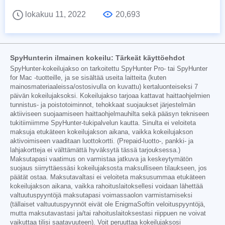
lokakuu 11, 2022
20,693
SpyHunterin ilmainen kokeilu: Tärkeät käyttöehdot
SpyHunter-kokeilujakso on tarkoitettu SpyHunter Pro- tai SpyHunter
for Mac -tuotteille, ja se sisältää useita laitteita (kuten
mainosmateriaaleissa/ostosivulla on kuvattu) kertaluonteiseksi 7
päivän kokeilujaksoksi. Kokeilujakso tarjoaa kattavat haittaohjelmien
tunnistus- ja poistotoiminnot, tehokkaat suojaukset järjestelmän
aktiiviseen suojaamiseen haittaohjelmauhilta sekä pääsyn tekniseen
tukitiimiimme SpyHunter-tukipalvelun kautta. Sinulta ei veloiteta
maksuja etukäteen kokeilujakson aikana, vaikka kokeilujakson
aktivoimiseen vaaditaan luottokortti. (Prepaid-luotto-, pankki- ja
lahjakortteja ei välttämättä hyväksytä tässä tarjouksessa.)
Maksutapasi vaatimus on varmistaa jatkuva ja keskeytymätön
suojaus siirryttäessäsi kokeilujaksosta maksulliseen tilaukseen, jos
päätät ostaa. Maksutavaltasi ei veloiteta maksusummaa etukäteen
kokeilujakson aikana, vaikka rahoituslaitoksellesi voidaan lähettää
valtuutuspyyntöjä maksutapasi voimassaolon varmistamiseksi
(tällaiset valtuutuspyynnöt eivät ole EnigmaSoftin veloituspyyntöjä,
mutta maksutavastasi ja/tai rahoituslaitoksestasi riippuen ne voivat
vaikuttaa tilisi saatavuuteen). Voit peruuttaa kokeilujaksosi