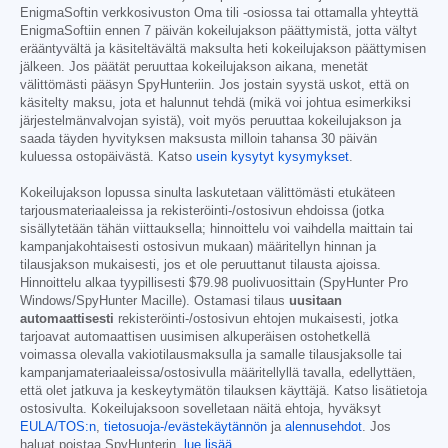
EnigmaSoftin verkkosivuston Oma tili -osiossa tai ottamalla yhteyttä
EnigmaSoftiin ennen 7 päivän kokeilujakson päättymistä, jotta vältyt
erääntyvältä ja käsiteltävältä maksulta heti kokeilujakson päättymisen
jälkeen. Jos päätät peruuttaa kokeilujakson aikana, menetät
välittömästi pääsyn SpyHunteriin. Jos jostain syystä uskot, että on
käsitelty maksu, jota et halunnut tehdä (mikä voi johtua esimerkiksi
järjestelmänvalvojan syistä), voit myös peruuttaa kokeilujakson ja
saada täyden hyvityksen maksusta milloin tahansa 30 päivän
kuluessa ostopäivästä. Katso
usein kysytyt kysymykset
.
Kokeilujakson lopussa sinulta laskutetaan välittömästi etukäteen
tarjousmateriaaleissa ja rekisteröinti-/ostosivun ehdoissa (jotka
sisällytetään tähän viittauksella; hinnoittelu voi vaihdella maittain tai
kampanjakohtaisesti ostosivun mukaan) määritellyn hinnan ja
tilausjakson mukaisesti, jos et ole peruuttanut tilausta ajoissa.
Hinnoittelu alkaa tyypillisesti
$79.98
puolivuosittain (SpyHunter Pro
Windows/SpyHunter Macille). Ostamasi tilaus
uusitaan
automaattisesti
rekisteröinti-/ostosivun ehtojen mukaisesti, jotka
tarjoavat automaattisen uusimisen alkuperäisen ostohetkellä
voimassa olevalla vakiotilausmaksulla ja samalle tilausjaksolle tai
kampanjamateriaaleissa/ostosivulla määritellyllä tavalla, edellyttäen,
että olet jatkuva ja keskeytymätön tilauksen käyttäjä. Katso lisätietoja
ostosivulta. Kokeilujaksoon sovelletaan näitä ehtoja, hyväksyt
EULA/TOS:n
,
tietosuoja-/evästekäytännön
ja
alennusehdot
. Jos
haluat poistaa SpyHunterin,
lue lisää
.