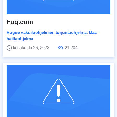
Fuq.com
Rogue vakoiluohjelmien torjuntaohjelma
,
Mac-
haittaohjelma
kesäkuuta 26, 2023
21,204