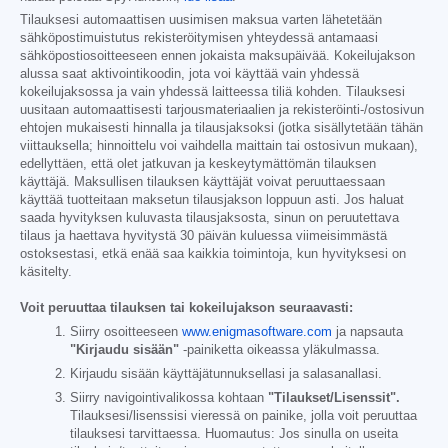
Tilauksesi automaattisen uusimisen maksua varten lähetetään
sähköpostimuistutus rekisteröitymisen yhteydessä antamaasi
sähköpostiosoitteeseen ennen jokaista maksupäivää. Kokeilujakson
alussa saat aktivointikoodin, jota voi käyttää vain yhdessä
kokeilujaksossa ja vain yhdessä laitteessa tiliä kohden. Tilauksesi
uusitaan automaattisesti tarjousmateriaalien ja rekisteröinti-/ostosivun
ehtojen mukaisesti hinnalla ja tilausjaksoksi (jotka sisällytetään tähän
viittauksella; hinnoittelu voi vaihdella maittain tai ostosivun mukaan),
edellyttäen, että olet jatkuvan ja keskeytymättömän tilauksen
käyttäjä. Maksullisen tilauksen käyttäjät voivat peruuttaessaan
käyttää tuotteitaan maksetun tilausjakson loppuun asti. Jos haluat
saada hyvityksen kuluvasta tilausjaksosta, sinun on peruutettava
tilaus ja haettava hyvitystä 30 päivän kuluessa viimeisimmästä
ostoksestasi, etkä enää saa kaikkia toimintoja, kun hyvityksesi on
käsitelty.
Voit peruuttaa tilauksen tai kokeilujakson seuraavasti:
Siirry osoitteeseen
www.enigmasoftware.com
ja napsauta
"Kirjaudu sisään"
-painiketta oikeassa yläkulmassa.
Kirjaudu sisään käyttäjätunnuksellasi ja salasanallasi.
Siirry navigointivalikossa kohtaan
"Tilaukset/Lisenssit".
Tilauksesi/lisenssisi vieressä on painike, jolla voit peruuttaa
tilauksesi tarvittaessa. Huomautus: Jos sinulla on useita