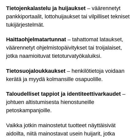
Tietojenkalastelu ja huijaukset
– väärennetyt
pankkiportaalit, lottohuijaukset tai vilpilliset tekniset
tukijärjestelmät.
Haittaohjelmatartunnat
– tahattomat lataukset,
väärennetyt ohjelmistopäivitykset tai troijalaiset,
jotka naamioituvat tietoturvatyökaluiksi.
Tietosuojaloukkaukset
– henkilötietoja voidaan
kerätä ja myydä kolmansille osapuolille.
Taloudelliset tappiot ja identiteettivarkaudet
–
johtuen altistumisesta hienostuneille
petoskampanjoille.
Vaikka jotkin mainostetut tuotteet näyttäisivät
aidoilta, niitä mainostavat usein huijarit, jotka