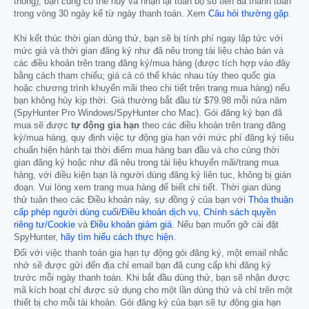
thống), bạn cũng có thể hủy và nhận lại toàn bộ số tiền đã thanh toán
trong vòng 30 ngày kể từ ngày thanh toán. Xem
Câu hỏi thường gặp
.
Khi kết thúc thời gian dùng thử, bạn sẽ bị tính phí ngay lập tức với
mức giá và thời gian đăng ký như đã nêu trong tài liệu chào bán và
các điều khoản trên trang đăng ký/mua hàng (được tích hợp vào đây
bằng cách tham chiếu; giá cả có thể khác nhau tùy theo quốc gia
hoặc chương trình khuyến mãi theo chi tiết trên trang mua hàng) nếu
bạn không hủy kịp thời. Giá thường bắt đầu từ
$79.98
mỗi nửa năm
(SpyHunter Pro Windows/SpyHunter cho Mac). Gói đăng ký bạn đã
mua sẽ được
tự động gia hạn
theo các điều khoản trên trang đăng
ký/mua hàng, quy định việc tự động gia hạn với mức phí đăng ký tiêu
chuẩn hiện hành tại thời điểm mua hàng ban đầu và cho cùng thời
gian đăng ký hoặc như đã nêu trong tài liệu khuyến mãi/trang mua
hàng, với điều kiện bạn là người dùng đăng ký liên tục, không bị gián
đoạn. Vui lòng xem trang mua hàng để biết chi tiết. Thời gian dùng
thử tuân theo các Điều khoản này, sự đồng ý của bạn với
Thỏa thuận
cấp phép người dùng cuối/Điều khoản dịch vụ
,
Chính sách quyền
riêng tư/Cookie
và
Điều khoản giảm giá
. Nếu bạn muốn gỡ cài đặt
SpyHunter,
hãy tìm hiểu cách thực hiện
.
Đối với việc thanh toán gia hạn tự động gói đăng ký, một email nhắc
nhở sẽ được gửi đến địa chỉ email bạn đã cung cấp khi đăng ký
trước mỗi ngày thanh toán. Khi bắt đầu dùng thử, bạn sẽ nhận được
mã kích hoạt chỉ được sử dụng cho một lần dùng thử và chỉ trên một
thiết bị cho mỗi tài khoản. Gói đăng ký của bạn sẽ tự động gia hạn