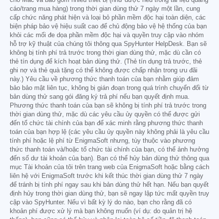
cho Mac và bao gồm nhiều thiết bị (như được nêu trong tài liệu quảng
cáo/trang mua hàng) trong thời gian dùng thử 7 ngày một lần, cung
cấp chức năng phát hiện và loại bỏ phần mềm độc hại toàn diện, các
biện pháp bảo vệ hiệu suất cao để chủ động bảo vệ hệ thống của bạn
khỏi các mối đe dọa phần mềm độc hại và quyền truy cập vào nhóm
hỗ trợ kỹ thuật của chúng tôi thông qua SpyHunter HelpDesk. Bạn sẽ
không bị tính phí trả trước trong thời gian dùng thử, mặc dù cần có
thẻ tín dụng để kích hoạt bản dùng thử. (Thẻ tín dụng trả trước, thẻ
ghi nợ và thẻ quà tặng có thể không được chấp nhận trong ưu đãi
này.) Yêu cầu về phương thức thanh toán của bạn nhằm giúp đảm
bảo bảo mật liên tục, không bị gián đoạn trong quá trình chuyển đổi từ
bản dùng thử sang gói đăng ký trả phí nếu bạn quyết định mua.
Phương thức thanh toán của bạn sẽ không bị tính phí trả trước trong
thời gian dùng thử, mặc dù các yêu cầu ủy quyền có thể được gửi
đến tổ chức tài chính của bạn để xác minh rằng phương thức thanh
toán của bạn hợp lệ (các yêu cầu ủy quyền này không phải là yêu cầu
tính phí hoặc lệ phí từ EnigmaSoft nhưng, tùy thuộc vào phương
thức thanh toán và/hoặc tổ chức tài chính của bạn, có thể ảnh hưởng
đến số dư tài khoản của bạn). Bạn có thể hủy bản dùng thử thông qua
mục Tài khoản của tôi trên trang web của EnigmaSoft hoặc bằng cách
liên hệ với EnigmaSoft trước khi kết thúc thời gian dùng thử 7 ngày
để tránh bị tính phí ngay sau khi bản dùng thử hết hạn. Nếu bạn quyết
định hủy trong thời gian dùng thử, bạn sẽ ngay lập tức mất quyền truy
cập vào SpyHunter. Nếu vì bất kỳ lý do nào, bạn cho rằng đã có
khoản phí được xử lý mà bạn không muốn (ví dụ: do quản trị hệ