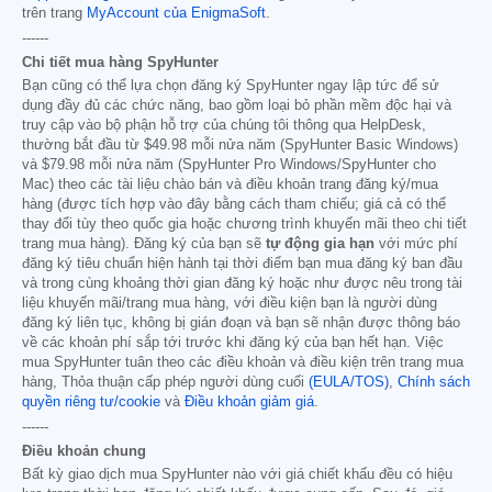
trên trang
MyAccount của EnigmaSoft
.
------
Chi tiết mua hàng SpyHunter
Bạn cũng có thể lựa chọn đăng ký SpyHunter ngay lập tức để sử
dụng đầy đủ các chức năng, bao gồm loại bỏ phần mềm độc hại và
truy cập vào bộ phận hỗ trợ của chúng tôi thông qua HelpDesk,
thường bắt đầu từ
$49.98
mỗi nửa năm (SpyHunter Basic Windows)
và
$79.98
mỗi nửa năm (SpyHunter Pro Windows/SpyHunter cho
Mac) theo các tài liệu chào bán và điều khoản trang đăng ký/mua
hàng (được tích hợp vào đây bằng cách tham chiếu; giá cả có thể
thay đổi tùy theo quốc gia hoặc chương trình khuyến mãi theo chi tiết
trang mua hàng). Đăng ký của bạn sẽ
tự động gia hạn
với mức phí
đăng ký tiêu chuẩn hiện hành tại thời điểm bạn mua đăng ký ban đầu
và trong cùng khoảng thời gian đăng ký hoặc như được nêu trong tài
liệu khuyến mãi/trang mua hàng, với điều kiện bạn là người dùng
đăng ký liên tục, không bị gián đoạn và bạn sẽ nhận được thông báo
về các khoản phí sắp tới trước khi đăng ký của bạn hết hạn. Việc
mua SpyHunter tuân theo các điều khoản và điều kiện trên trang mua
hàng, Thỏa thuận cấp phép người dùng cuối
(EULA/TOS)
,
Chính sách
quyền riêng tư/cookie
và
Điều khoản giảm giá
.
------
Điều khoản chung
Bất kỳ giao dịch mua SpyHunter nào với giá chiết khấu đều có hiệu