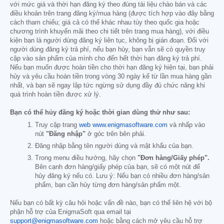
với mức giá và thời hạn đăng ký theo đúng tài liệu chào bán và các
điều khoản trên trang đăng ký/mua hàng (được tích hợp vào đây bằng
cách tham chiếu; giá cả có thể khác nhau tùy theo quốc gia hoặc
chương trình khuyến mãi theo chi tiết trên trang mua hàng), với điều
kiện bạn là người dùng đăng ký liên tục, không bị gián đoạn. Đối với
người dùng đăng ký trả phí, nếu bạn hủy, bạn vẫn sẽ có quyền truy
cập vào sản phẩm của mình cho đến hết thời hạn đăng ký trả phí.
Nếu bạn muốn được hoàn tiền cho thời hạn đăng ký hiện tại, bạn phải
hủy và yêu cầu hoàn tiền trong vòng 30 ngày kể từ lần mua hàng gần
nhất, và bạn sẽ ngay lập tức ngừng sử dụng đầy đủ chức năng khi
quá trình hoàn tiền được xử lý.
Bạn có thể hủy đăng ký hoặc thời gian dùng thử như sau:
Truy cập trang
web www.enigmasoftware.com
và nhấp vào
nút
"Đăng nhập"
ở góc trên bên phải.
Đăng nhập bằng tên người dùng và mật khẩu của bạn.
Trong menu điều hướng, hãy chọn
"Đơn hàng/Giấy phép".
Bên cạnh đơn hàng/giấy phép của bạn, sẽ có một nút để
hủy đăng ký nếu có. Lưu ý: Nếu bạn có nhiều đơn hàng/sản
phẩm, bạn cần hủy từng đơn hàng/sản phẩm một.
Nếu bạn có bất kỳ câu hỏi hoặc vấn đề nào, bạn có thể liên hệ với bộ
phận hỗ trợ của EnigmaSoft qua email tại
support@enigmasoftware.com
hoặc bằng cách mở yêu cầu hỗ trợ