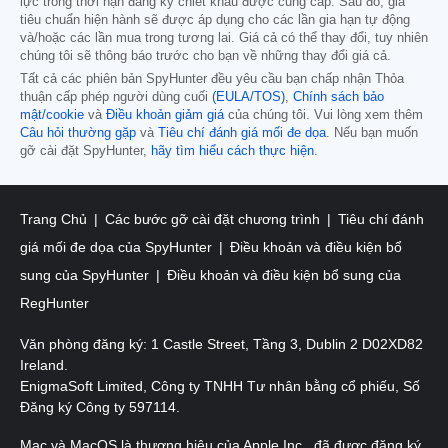
lực trong thời hạn đăng ký chiết khấu được cung cấp. Sau đó, giá
tiêu chuẩn hiện hành sẽ được áp dụng cho các lần gia hạn tự động
và/hoặc các lần mua trong tương lai. Giá cả có thể thay đổi, tuy nhiên
chúng tôi sẽ thông báo trước cho bạn về những thay đổi giá cả.
Tất cả các phiên bản SpyHunter đều yêu cầu bạn chấp nhận Thỏa
thuận cấp phép người dùng cuối
(EULA/TOS)
,
Chính sách bảo
mật/cookie
và
Điều khoản giảm giá
của chúng tôi. Vui lòng xem thêm
Câu hỏi thường gặp
và
Tiêu chí đánh giá mối đe dọa
. Nếu bạn muốn
gỡ cài đặt SpyHunter,
hãy tìm hiểu cách thực hiện
.
Trang Chủ
Các bước gỡ cài đặt chương trình
Tiêu chí đánh
giá mối đe dọa của SpyHunter
Điều khoản và điều kiện bổ
sung của SpyHunter
Điều khoản và điều kiện bổ sung của
RegHunter
Văn phòng đăng ký: 1 Castle Street, Tầng 3, Dublin 2 D02XD82
Ireland.
EnigmaSoft Limited, Công ty TNHH Tư nhân bằng cổ phiếu, Số
Đăng ký Công ty 597114.
Mac và MacOS là thương hiệu của Apple Inc., đã được đăng ký