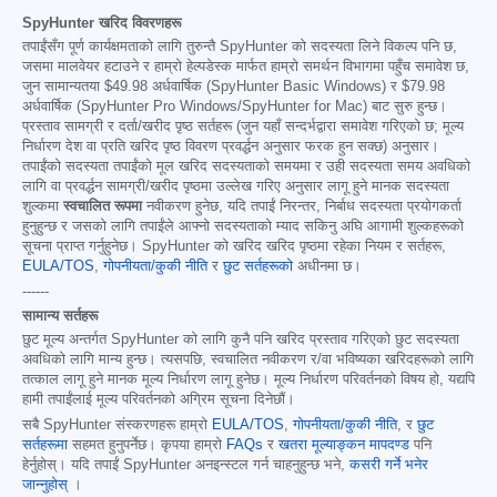
SpyHunter खरिद विवरणहरू
तपाईंसँग पूर्ण कार्यक्षमताको लागि तुरुन्तै SpyHunter को सदस्यता लिने विकल्प पनि छ,
जसमा मालवेयर हटाउने र हाम्रो हेल्पडेस्क मार्फत हाम्रो समर्थन विभागमा पहुँच समावेश छ,
जुन सामान्यतया
$49.98
अर्धवार्षिक (SpyHunter Basic Windows) र
$79.98
अर्धवार्षिक (SpyHunter Pro Windows/SpyHunter for Mac) बाट सुरु हुन्छ।
प्रस्ताव सामग्री र दर्ता/खरीद पृष्ठ सर्तहरू (जुन यहाँ सन्दर्भद्वारा समावेश गरिएको छ; मूल्य
निर्धारण देश वा प्रति खरिद पृष्ठ विवरण प्रवर्द्धन अनुसार फरक हुन सक्छ) अनुसार।
तपाईंको सदस्यता तपाईंको मूल खरिद सदस्यताको समयमा र उही सदस्यता समय अवधिको
लागि वा प्रवर्द्धन सामग्री/खरीद पृष्ठमा उल्लेख गरिए अनुसार लागू हुने मानक सदस्यता
शुल्कमा
स्वचालित रूपमा
नवीकरण हुनेछ, यदि तपाईं निरन्तर, निर्बाध सदस्यता प्रयोगकर्ता
हुनुहुन्छ र जसको लागि तपाईंले आफ्नो सदस्यताको म्याद सकिनु अघि आगामी शुल्कहरूको
सूचना प्राप्त गर्नुहुनेछ। SpyHunter को खरिद खरिद पृष्ठमा रहेका नियम र सर्तहरू,
EULA/TOS
,
गोपनीयता/कुकी नीति
र
छुट सर्तहरूको
अधीनमा छ।
------
सामान्य सर्तहरू
छुट मूल्य अन्तर्गत SpyHunter को लागि कुनै पनि खरिद प्रस्ताव गरिएको छुट सदस्यता
अवधिको लागि मान्य हुन्छ। त्यसपछि, स्वचालित नवीकरण र/वा भविष्यका खरिदहरूको लागि
तत्काल लागू हुने मानक मूल्य निर्धारण लागू हुनेछ। मूल्य निर्धारण परिवर्तनको विषय हो, यद्यपि
हामी तपाईंलाई मूल्य परिवर्तनको अग्रिम सूचना दिनेछौं।
सबै SpyHunter संस्करणहरू हाम्रो
EULA/TOS
,
गोपनीयता/कुकी नीति
, र
छुट
सर्तहरूमा
सहमत हुनुपर्नेछ। कृपया हाम्रो
FAQs
र
खतरा मूल्याङ्कन मापदण्ड
पनि
हेर्नुहोस्। यदि तपाईं SpyHunter अनइन्स्टल गर्न चाहनुहुन्छ भने,
कसरी गर्ने भनेर
जान्नुहोस्
।