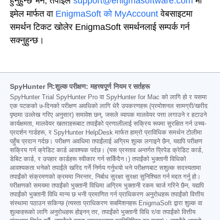
हुनुहुन्छ भने, तपाईंले
support@enigmasoftware.com
मा
इमेल मार्फत वा
EnigmaSoft को MyAccount
वेबसाइटमा
समर्थन टिकट खोलेर
EnigmaSoft समर्थनलाई सम्पर्क गर्न
सक्नुहुन्छ।
SpyHunter नि:शुल्क परीक्षण: महत्त्वपूर्ण नियम र सर्तहरू
SpyHunter Trial SpyHunter Pro वा SpyHunter for Mac को लागि हो र यसमा
एक पटकको ७-दिनको परीक्षण अवधिको लागि धेरै उपकरणहरू (प्रमोशनल सामग्री/खरीद
पृष्ठमा उल्लेख गरिए अनुसार) समावेश छन्, जसले व्यापक मालवेयर पत्ता लगाउने र हटाउने
कार्यक्षमता, मालवेयर खतराहरूबाट तपाईंको प्रणालीलाई सक्रिय रूपमा सुरक्षित गर्न उच्च-
प्रदर्शन गार्डहरू, र SpyHunter HelpDesk मार्फत हाम्रो प्राविधिक समर्थन टोलीमा
पहुँच प्रदान गर्दछ। परीक्षण अवधिमा तपाईंलाई अग्रिम शुल्क लगाइने छैन, यद्यपि परीक्षण
सक्रिय गर्न क्रेडिट कार्ड आवश्यक पर्दछ। (यस प्रस्ताव अन्तर्गत प्रिपेड क्रेडिट कार्ड,
डेबिट कार्ड, र उपहार कार्डहरू स्वीकार गर्न सकिँदैन।) तपाईंको भुक्तानी विधिको
आवश्यकता भनेको तपाईंले खरिद गर्ने निर्णय गर्नुभयो भने परीक्षणबाट सशुल्क सदस्यतामा
तपाईंको संक्रमणको क्रममा निरन्तर, निर्बाध सुरक्षा सुरक्षा सुनिश्चित गर्न मद्दत गर्नु हो।
परीक्षणको समयमा तपाईंको भुक्तानी विधिमा अग्रिम भुक्तानी रकम चार्ज गरिने छैन, यद्यपि
तपाईंको भुक्तानी विधि मान्य छ भनी प्रमाणित गर्न प्राधिकरण अनुरोधहरू तपाईंको वित्तीय
संस्थामा पठाउन सकिन्छ (त्यस्ता प्राधिकरण सबमिशनहरू EnigmaSoft द्वारा शुल्क वा
शुल्कहरूको लागि अनुरोधहरू होइनन् तर, तपाईंको भुक्तानी विधि र/वा तपाईंको वित्तीय