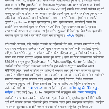
संस्थामा निर्भर गर्दै, तपाईंको खाता उपलब्धतामा प्रतिबिम्बित हुन सक्छ)। तपाईंले आफ्नो
खाताको लागि EnigmaSoft को वेबसाइटको MyAccount खण्ड मार्फत वा ७-दिनको
परीक्षण अवधि समाप्त हुनुभन्दा अघि EnigmaSoft लाई सम्पर्क गरेर आफ्नो परीक्षण रद्द गर्न
सक्नुहुन्छ ताकि तपाईंको परीक्षण समाप्त भएपछि तुरुन्तै शुल्क लाग्ने र प्रशोधन हुनबाट बच्न
सकियोस्। यदि तपाईंले आफ्नो परीक्षणको समयमा रद्द गर्ने निर्णय गर्नुभयो भने, तपाईंले
तुरुन्तै SpyHunter मा पहुँच गुमाउनुहुनेछ। यदि, कुनै कारणले, तपाईंलाई लाग्छ कि
तपाईंले लिन नचाहेको शुल्क प्रशोधन गरिएको थियो (जुन उदाहरणका लागि, प्रणाली
प्रशासनको आधारमा हुन सक्छ), तपाईंले खरिद शुल्कको मितिको ३० दिन भित्र कुनै पनि
समयमा शुल्क रद्द गर्न र पूर्ण फिर्ता प्राप्त गर्न सक्नुहुन्छ।
FAQs
हेर्नुहोस्।
परीक्षणको अन्त्यमा, यदि तपाईंले समयमै रद्द गर्नुभएको छैन भने, प्रस्ताव सामग्री र दर्ता/
खरीद पृष्ठ सर्तहरूमा उल्लेख गरिएको मूल्य र सदस्यता अवधिको लागि तपाईंलाई तुरुन्तै
अग्रिम बिल गरिनेछ (जुन सन्दर्भद्वारा यहाँ समावेश गरिएको छ; मूल्य निर्धारण देश वा प्रति
खरिद पृष्ठ विवरण प्रवर्द्धन अनुसार फरक हुन सक्छ)। मूल्य निर्धारण सामान्यतया अर्धवार्षिक
$79.98
बाट सुरु हुन्छ (SpyHunter Pro Windows/SpyHunter for Mac)।
तपाईंको खरिद गरिएको सदस्यता दर्ता/खरीद पृष्ठ सर्तहरू अनुसार
स्वचालित रूपमा
नवीकरण
हुनेछ, जसले तपाईंको मूल खरिदको समयमा लागू हुने मानक सदस्यता शुल्कमा
स्वचालित नवीकरणको लागि प्रदान गर्दछ र उही सदस्यता समय अवधिको लागि वा पदोन्नति
सामग्री/खरीद पृष्ठमा उल्लेख गरिए अनुसार, यदि तपाईं निरन्तर, निर्बाध सदस्यता
प्रयोगकर्ता हुनुहुन्छ भने। विवरणहरूको लागि कृपया खरिद पृष्ठ हेर्नुहोस्। परीक्षण यी
सर्तहरूको अधीनमा,
EULA/TOS
मा तपाईंको सम्झौता,
गोपनीयता/कुकी नीति
, र
छुट
सर्तहरू
। यदि तपाईं SpyHunter अनइन्स्टल गर्न चाहनुहुन्छ भने,
कसरी सिक्नुहोस्
।
तपाईंको सदस्यताको स्वचालित नवीकरणमा भुक्तानीको लागि, प्रत्येक भुक्तानी मिति अघि
दर्ता गर्दा तपाईंले प्रदान गर्नुभएको इमेल ठेगानामा एउटा इमेल रिमाइन्डर पठाइनेछ। तपाईंको
परीक्षणको सुरुवातमा, तपाईंले एक सक्रियता कोड प्राप्त गर्नुहुनेछ जुन केवल एक