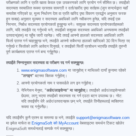
परीक्षणको लागि र प्रति खाता केवल एक उपकरणको लागि प्रयोग गर्न सीमित छ। तपाईंको
सदस्यता स्वचालित रूपमा प्रस्ताव सामग्री र दर्ता/खरीद पृष्ठ सर्तहरू (जुन सन्दर्भद्वारा यहाँ
समावेश गरिएको छ; मूल्य निर्धारण देश वा प्रति खरिद पृष्ठ विवरण प्रवर्द्धन अनुसार फरक
हुन सक्छ) अनुसार मूल्यमा र सदस्यता अवधिको लागि नवीकरण हुनेछ, यदि तपाईं एक
निरन्तर, निर्बाध सदस्यता प्रयोगकर्ता हुनुहुन्छ भने। सशुल्क सदस्यता प्रयोगकर्ताहरूको
लागि, यदि तपाईंले रद्द गर्नुभयो भने, तपाईंको सशुल्क सदस्यता अवधिको अन्त्यसम्म तपाईंको
उत्पादन(हरू) मा पहुँच जारी रहनेछ। यदि तपाईं आफ्नो हालको सदस्यता अवधिको लागि
फिर्ता प्राप्त गर्न चाहनुहुन्छ भने, तपाईंले आफ्नो सबैभन्दा हालको खरिदको 30 दिन भित्र रद्द
गर्नुपर्छ र फिर्ताको लागि आवेदन दिनुपर्छ, र तपाईंको फिर्ती प्रशोधन भएपछि तपाईंले तुरुन्तै
पूर्ण कार्यक्षमता प्राप्त गर्न बन्द गर्नुहुनेछ।
तपाईंले निम्नानुसार सदस्यता वा परीक्षण रद्द गर्न सक्नुहुन्छ:
www.enigmasoftware.com
मा जानुहोस् र माथिल्लो दायाँ कुनामा रहेको
"लगइन"
बटनमा क्लिक गर्नुहोस्।
आफ्नो प्रयोगकर्ता नाम र पासवर्डले लग इन गर्नुहोस्।
नेभिगेसन मेनुमा,
"अर्डर/लाइसेन्स" मा जानुहोस्।
तपाईंको अर्डर/लाइसेन्सको
छेउमा, लागू भएमा तपाईंको सदस्यता रद्द गर्न एउटा बटन उपलब्ध छ। नोट:
यदि तपाईंसँग धेरै अर्डर/उत्पादनहरू छन् भने, तपाईंले तिनीहरूलाई व्यक्तिगत
रूपमा रद्द गर्नुपर्नेछ।
यदि तपाईंसँग कुनै प्रश्न वा समस्या छ भने, तपाईंले
support@enigmasoftware.com
मा इमेल मार्फत वा
EnigmaSoft को MyAccount
वेबसाइटमा समर्थन टिकट खोलेर
EnigmaSoft समर्थनलाई सम्पर्क गर्न सक्नुहुन्छ।
------