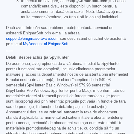
În meniul de navigare, accesați
„Comandă/Licențe”.
Lângă
comanda/licența dvs., este disponibil un buton pentru a
anula abonamentul, dacă este cazul. Notă: Dacă aveți mai
multe comenzi/produse, va trebui să le anulați individual.
Dacă aveți întrebări sau probleme, puteți contacta serviciul de
asistență EnigmaSoft prin e-mail la adresa
support@enigmasoftware.com
sau deschizând un tichet de asistență
pe site-ul
MyAccount al EnigmaSoft
.
------
Detalii despre achiziția SpyHunter
De asemenea, aveți opțiunea de a vă abona imediat la SpyHunter
pentru funcționalitate completă, inclusiv eliminarea programelor
malware și acces la departamentul nostru de asistență prin intermediul
Biroului nostru de asistență, de obicei începând de la
$49.98
semestrial (SpyHunter Basic Windows) și
$79.98
semestrial
(SpyHunter Pro Windows/SpyHunter pentru Mac), în conformitate cu
materialele ofertei și termenii paginii de înregistrare/achiziție (care
sunt încorporați aici prin referință; prețurile pot varia în funcție de țară
sau de promoție, în funcție de detaliile paginii de achiziție).
Abonamentul dvs. se va
reînnoi automat
la taxa de abonament
standard aplicabilă la momentul achiziției inițiale a abonamentului și
pentru aceeași perioadă de abonament sau așa cum este stabilit în
materialele promoționale/pagina de achiziție, cu condiția să fiți un
utilizator de abonament continuu, neîntrerupt și pentru care veți primi