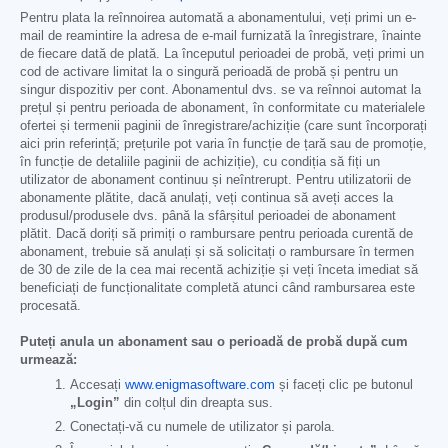
Pentru plata la reînnoirea automată a abonamentului, veți primi un e-
mail de reamintire la adresa de e-mail furnizată la înregistrare, înainte
de fiecare dată de plată. La începutul perioadei de probă, veți primi un
cod de activare limitat la o singură perioadă de probă și pentru un
singur dispozitiv per cont. Abonamentul dvs. se va reînnoi automat la
prețul și pentru perioada de abonament, în conformitate cu materialele
ofertei și termenii paginii de înregistrare/achiziție (care sunt încorporați
aici prin referință; prețurile pot varia în funcție de țară sau de promoție,
în funcție de detaliile paginii de achiziție), cu condiția să fiți un
utilizator de abonament continuu și neîntrerupt. Pentru utilizatorii de
abonamente plătite, dacă anulați, veți continua să aveți acces la
produsul/produsele dvs. până la sfârșitul perioadei de abonament
plătit. Dacă doriți să primiți o rambursare pentru perioada curentă de
abonament, trebuie să anulați și să solicitați o rambursare în termen
de 30 de zile de la cea mai recentă achiziție și veți înceta imediat să
beneficiați de funcționalitate completă atunci când rambursarea este
procesată.
Puteți anula un abonament sau o perioadă de probă după cum
urmează:
Accesați
www.enigmasoftware.com
și faceți clic pe butonul
„Login”
din colțul din dreapta sus.
Conectați-vă cu numele de utilizator și parola.