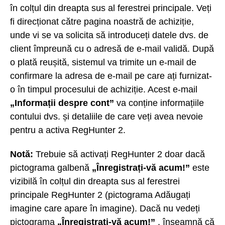
în colțul din dreapta sus al ferestrei principale. Veți
fi direcționat către pagina noastră de achiziție,
unde vi se va solicita să introduceți datele dvs. de
client împreună cu o adresă de e-mail validă. După
o plată reușită, sistemul va trimite un e-mail de
confirmare la adresa de e-mail pe care ați furnizat-
o în timpul procesului de achiziție. Acest e-mail
„Informații despre cont”
va conține informațiile
contului dvs. și detaliile de care veți avea nevoie
pentru a activa RegHunter 2.
Notă:
Trebuie să activați RegHunter 2 doar dacă
pictograma galbenă
„Înregistrați-vă acum!”
este
vizibilă în colțul din dreapta sus al ferestrei
principale RegHunter 2 (pictograma Adăugați
imagine care apare în imagine). Dacă nu vedeți
pictograma
„Înregistrați-vă acum!”
, înseamnă că