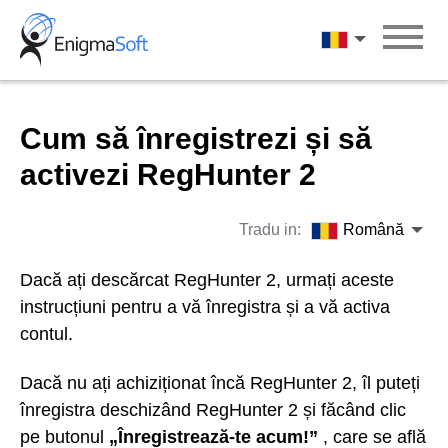
Skip
to
Română
content
Cum să înregistrezi și să
activezi RegHunter 2
Tradu in:
Română
Dacă ați descărcat RegHunter 2, urmați aceste
instrucțiuni pentru a vă înregistra și a vă activa
contul.
Dacă nu ați achiziționat încă RegHunter 2, îl puteți
înregistra deschizând RegHunter 2 și făcând clic
pe butonul
„Înregistrează-te acum!”
, care se află