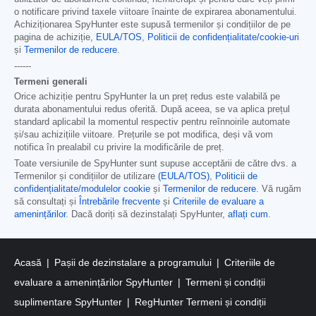
o notificare privind taxele viitoare înainte de expirarea abonamentului.
Achiziționarea SpyHunter este supusă termenilor și condițiilor de pe
pagina de achiziție,
EULA/TOS
,
Politicii de confidențialitate/cookie-uri
și
Termenilor de reducere
.
------
Termeni generali
Orice achiziție pentru SpyHunter la un preț redus este valabilă pe
durata abonamentului redus oferită. După aceea, se va aplica prețul
standard aplicabil la momentul respectiv pentru reînnoirile automate
și/sau achizițiile viitoare. Prețurile se pot modifica, deși vă vom
notifica în prealabil cu privire la modificările de preț.
Toate versiunile de SpyHunter sunt supuse acceptării de către dvs. a
Termenilor și condițiilor de utilizare
(EULA/TOS)
,
Politicii de
confidențialitate/modulelor cookie
și
Termenilor de reducere
. Vă rugăm
să consultați și
Întrebările frecvente
și
Criteriile de evaluare a
amenințărilor
. Dacă doriți să dezinstalați SpyHunter,
aflați cum
.
Acasă
Pașii de dezinstalare a programului
Criteriile de
evaluare a amenințărilor SpyHunter
Termeni și condiții
suplimentare SpyHunter
RegHunter Termeni și condiții