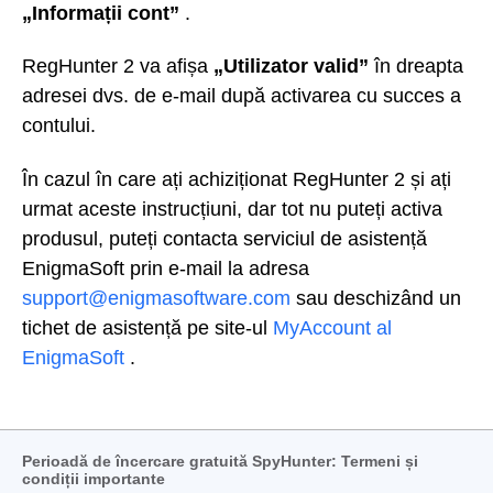
„Informații cont”
.
RegHunter 2 va afișa
„Utilizator valid”
în dreapta
adresei dvs. de e-mail după activarea cu succes a
contului.
În cazul în care ați achiziționat RegHunter 2 și ați
urmat aceste instrucțiuni, dar tot nu puteți activa
produsul,
puteți contacta serviciul de asistență
EnigmaSoft prin e-mail la
adresa
support@enigmasoftware.com
sau deschizând un
tichet de asistență pe
site-ul
MyAccount al
EnigmaSoft
.
Perioadă de încercare gratuită SpyHunter: Termeni și
condiții importante