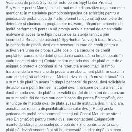
Versiunea de probă SpyHunter este pentru SpyHunter Pro sau
SpyHunter pentru Mac și include mai multe dispozitive (așa cum este
menționat în materialele promoționale/pagina de achiziție) pentru o
perioadă de probă unică de 7 zile, oferind funcționalități complete de
detectare și eliminare a programelor malware, măsuri de protecție de
înaltă performanță pentru a vă proteja activ sistemul de amenințările
malware și acces la echipa noastră de asistență tehnică prin
intermediul Biroului de asistență SpyHunter. Nu veți fi taxat în avans
în perioada de probă, deși este necesar un card de credit pentru a
activa versiunea de probă. (Este posibil ca cardurile de credit
preplătite, cardurile de debit și cardurile cadou să nu fie acceptate în
cadrul acestei oferte.) Cerința pentru metoda dvs. de plată este de a
asigura o protecție continuă și neîntreruptă a securității în timpul
tranziției de la o versiune de probă la un abonament plătit, în cazul în
care decideți să achiziționați. Metoda dvs. de plată nu va fi taxată cu
o sumă de plată în avans în timpul perioadei de probă, deși solicitările
de autorizare pot fi trimise instituției dvs. financiare pentru a verifica
dacă metoda dvs. de plată este validă (astfel de trimiteri de autorizare
nu sunt solicitări de taxe sau comisioane din partea EnigmaSoft, dar,
în funcție de metoda dvs. de plată și/sau de instituția dvs. financiară,
acestea pot reflecta disponibilitatea contului dvs.). Puteți anula
perioada de probă prin intermediul secțiunii Contul Meu de pe site-ul
web EnigmaSoft pentru contul dvs. sau contactând EnigmaSoft
înainte de sfârșitul perioadei de probă de 7 zile pentru a evita ca o
plată să devină scadentă și să fie procesată imediat după expirarea