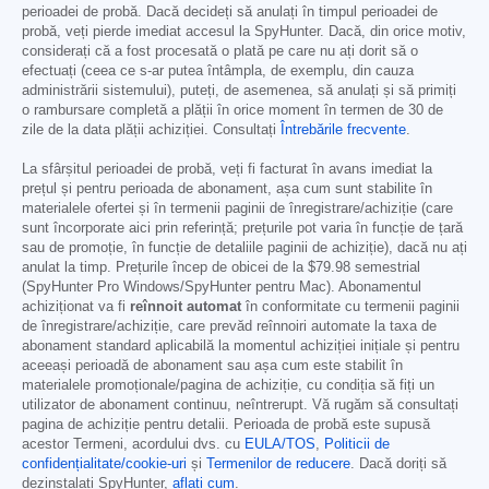
perioadei de probă. Dacă decideți să anulați în timpul perioadei de
probă, veți pierde imediat accesul la SpyHunter. Dacă, din orice motiv,
considerați că a fost procesată o plată pe care nu ați dorit să o
efectuați (ceea ce s-ar putea întâmpla, de exemplu, din cauza
administrării sistemului), puteți, de asemenea, să anulați și să primiți
o rambursare completă a plății în orice moment în termen de 30 de
zile de la data plății achiziției. Consultați
Întrebările frecvente
.
La sfârșitul perioadei de probă, veți fi facturat în avans imediat la
prețul și pentru perioada de abonament, așa cum sunt stabilite în
materialele ofertei și în termenii paginii de înregistrare/achiziție (care
sunt încorporate aici prin referință; prețurile pot varia în funcție de țară
sau de promoție, în funcție de detaliile paginii de achiziție), dacă nu ați
anulat la timp. Prețurile încep de obicei de la
$79.98
semestrial
(SpyHunter Pro Windows/SpyHunter pentru Mac). Abonamentul
achiziționat va fi
reînnoit automat
în conformitate cu termenii paginii
de înregistrare/achiziție, care prevăd reînnoiri automate la taxa de
abonament standard aplicabilă la momentul achiziției inițiale și pentru
aceeași perioadă de abonament sau așa cum este stabilit în
materialele promoționale/pagina de achiziție, cu condiția să fiți un
utilizator de abonament continuu, neîntrerupt. Vă rugăm să consultați
pagina de achiziție pentru detalii. Perioada de probă este supusă
acestor Termeni, acordului dvs. cu
EULA/TOS
,
Politicii de
confidențialitate/cookie-uri
și
Termenilor de reducere
. Dacă doriți să
dezinstalați SpyHunter,
aflați cum
.