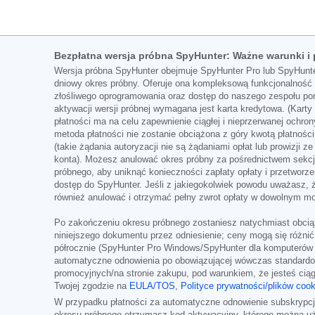
Bezpłatna wersja próbna SpyHunter: Ważne warunki i
Wersja próbna SpyHunter obejmuje SpyHunter Pro lub SpyHunter
dniowy okres próbny. Oferuje ona kompleksową funkcjonalność
złośliwego oprogramowania oraz dostęp do naszego zespołu po
aktywacji wersji próbnej wymagana jest karta kredytowa. (Kar
płatności ma na celu zapewnienie ciągłej i nieprzerwanej ochro
metoda płatności nie zostanie obciążona z góry kwotą płatności
(takie żądania autoryzacji nie są żądaniami opłat lub prowizji 
konta). Możesz anulować okres próbny za pośrednictwem sekcji
próbnego, aby uniknąć konieczności zapłaty opłaty i przetworze
dostęp do SpyHunter. Jeśli z jakiegokolwiek powodu uważasz, ż
również anulować i otrzymać pełny zwrot opłaty w dowolnym m
Po zakończeniu okresu próbnego zostaniesz natychmiast obciążo
niniejszego dokumentu przez odniesienie; ceny mogą się różnić
półrocznie (SpyHunter Pro Windows/SpyHunter dla komputerów 
automatyczne odnowienia po obowiązującej wówczas standardowe
promocyjnych/na stronie zakupu, pod warunkiem, że jesteś cią
Twojej zgodzie na
EULA/TOS
,
Polityce prywatności/plików cook
W przypadku płatności za automatyczne odnowienie subskrypcji
okresu próbnego otrzymasz kod aktywacyjny, którego można uży