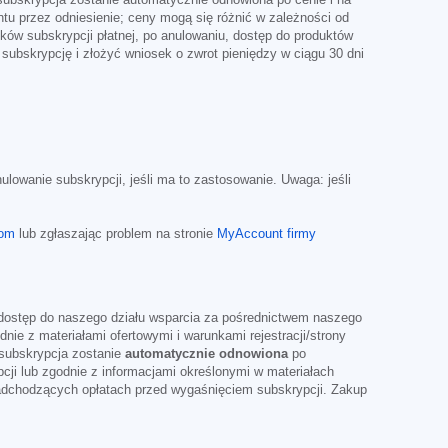
ntu przez odniesienie; ceny mogą się różnić w zależności od
ków subskrypcji płatnej, po anulowaniu, dostęp do produktów
ubskrypcję i złożyć wniosek o zwrot pieniędzy w ciągu 30 dni
ulowanie subskrypcji, jeśli ma to zastosowanie. Uwaga: jeśli
com
lub zgłaszając problem na stronie
MyAccount firmy
dostęp do naszego działu wsparcia za pośrednictwem naszego
ie z materiałami ofertowymi i warunkami rejestracji/strony
 subskrypcja zostanie
automatycznie odnowiona
po
ji lub zgodnie z informacjami określonymi w materiałach
nadchodzących opłatach przed wygaśnięciem subskrypcji. Zakup