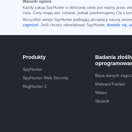
Warunki ogólne
Każdy zakup SpyHunter w obniżonej cenie jest ważny przez of
ceny. Ceny mogą ulec zmianie, jednak poinformujemy Cię o ty
Wszystkie wersje SpyHunter podlegają akceptacji naszej umo
zagrożeń
. Jeśli chcesz odinstalować SpyHunter,
dowiedz się, ja
Produkty
Badania złośl
oprogramowan
SpyHunter
Baza danych zagro
SpyHunter Web Security
MalwareTracker
RegHunter 2
Wideo
Słownik