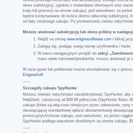
okres subskrypcji, zgodnie z materiałami ofertowymi oraz warun
kraju lub promocji na stronie zakupu), pod warunkiem, że jest
będzie kontynuowany do końca okresu opłaconej subskrypcji. Ab
od daty ostatniego zakupu. Po przetworzeniu zwrotu natychmias
Możesz anulować subskrypcję lub okres próbny w następuj
Wejdź na stronę
www.enigmasoftware.com
i kliknij prz
Zaloguj się, podając swoją nazwę użytkownika i hasło.
W menu nawigacyjnym przejdź do
sekcji „Zamówienie
masz wiele zamówień/produktów, musisz anulować je 
W razie pytań lub problemów można skontaktować się z pomocą
EnigmaSoft
.
------
Szczegóły zakupu SpyHunter
Możesz również natychmiast zasubskrybować SpyHunter, aby uz
HelpDesk, zazwyczaj od
$49.98
półrocznie (SpyHunter Basic W
zakupu (które są włączone niniejszym przez odniesienie; ceny m
obowiązującej standardowej opłacie abonamentowej obowiązując
promocyjnych/stronie zakupu, pod warunkiem, że jesteś ciągł
SpyHunter podlega warunkom określonym na stronie zakupu,
E
------