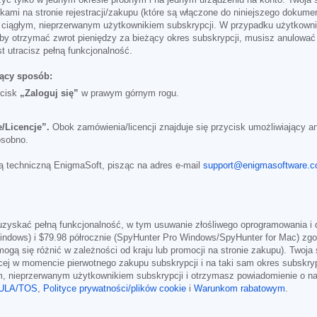
kami na stronie rejestracji/zakupu (które są włączone do niniejszego dokume
eś ciągłym, nieprzerwanym użytkownikiem subskrypcji. W przypadku użytkowni
y otrzymać zwrot pieniędzy za bieżący okres subskrypcji, musisz anulować s
t utracisz pełną funkcjonalność.
ący sposób:
ycisk
„Zaloguj się”
w prawym górnym rogu.
/Licencje”.
Obok zamówienia/licencji znajduje się przycisk umożliwiający an
osobno.
 techniczną EnigmaSoft, pisząc na adres e-mail
support@enigmasoftware.
yskać pełną funkcjonalność, w tym usuwanie złośliwego oprogramowania i 
indows) i
$79.98
półrocznie (SpyHunter Pro Windows/SpyHunter for Mac) zgodn
ogą się różnić w zależności od kraju lub promocji na stronie zakupu). Twoja
ej w momencie pierwotnego zakupu subskrypcji i na taki sam okres subskrypc
ym, nieprzerwanym użytkownikiem subskrypcji i otrzymasz powiadomienie o 
ULA/TOS
,
Polityce prywatności/plików cookie
i
Warunkom rabatowym
.