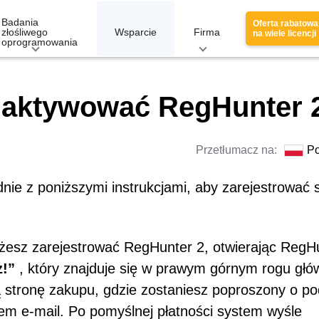
Badania
Oferta rabatowa
złośliwego
Wsparcie
Firma
na wiele licencji
oprogramowania
i aktywować RegHunter 
Przetłumacz na:
Po
nie z poniższymi instrukcjami, aby zarejestrować s
ożesz zarejestrować RegHunter 2, otwierając RegH
z!”
, który znajduje się w prawym górnym rogu gł
 stronę zakupu, gdzie zostaniesz poproszony o po
em e-mail. Po pomyślnej płatności system wyśle