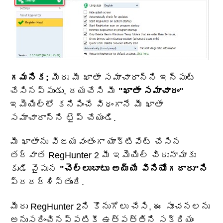
గమనిక:
మీరు మీ ఖాతా సమాచారాన్ని ఇన్‌పుట్
చేసినప్పుడు, దయచేసి మీ
"ఖాతా సమాచారం"
ఇమెయిల్‌లో కనిపించే విధంగానే మీ ఖాతా
సమాచారాన్ని టైప్ చేయండి.
మీ ఖాతాను విజయవంతంగా యాక్టివేట్ చేసిన
తర్వాత RegHunter 2 మీ ఇమెయిల్ చిరునామాకు
కుడి వైపున
"చెల్లుబాటు అయ్యే వినియోగదారు"ని
ప్రదర్శిస్తుంది.
మీరు RegHunter 2ని కొనుగోలు చేసి, ఈ సూచనలను
అనుసరించినప్పటికీ ఉత్పత్తిని సక్రియం