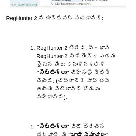
RegHunter 2 ని యాక్టివేట్ చేయడానికి:
RegHunter 2 తెరిచి, ప్రధాన
RegHunter 2 విండో యొక్క ఎడమ
వైపున మీరు కనుగొనగలిగే
"సెట్టింగ్‌లు"
చిహ్నంపై క్లిక్
చేయండి. (చిత్రానికి పాప్ అప్
అయ్యే చిత్రాన్ని జోడించు
చిహ్నాన్ని).
"సెట్టింగ్‌లు"
విండో తెరిచిన
తర్వాత, మీ
"ఖాతా సమాచారం"