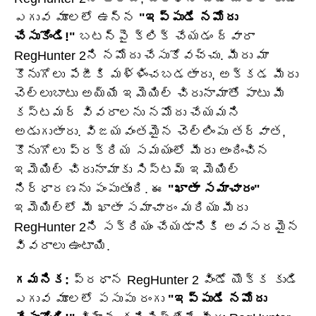
ఎగువ మూలలో ఉన్న
"ఇప్పుడే నమోదు
చేసుకోండి!"
బటన్‌పై క్లిక్ చేయడం ద్వారా
RegHunter 2ని నమోదు చేసుకోవచ్చు. మీరు మా
కొనుగోలు పేజీకి మళ్ళించబడతారు, అక్కడ మీరు
చెల్లుబాటు అయ్యే ఇమెయిల్ చిరునామాతో పాటు మీ
కస్టమర్ వివరాలను నమోదు చేయమని
అడుగుతారు. విజయవంతమైన చెల్లింపు తర్వాత,
కొనుగోలు ప్రక్రియ సమయంలో మీరు అందించిన
ఇమెయిల్ చిరునామాకు సిస్టమ్ ఇమెయిల్
నిర్ధారణను పంపుతుంది. ఈ
"ఖాతా సమాచారం"
ఇమెయిల్‌లో మీ ఖాతా సమాచారం మరియు మీరు
RegHunter 2ని సక్రియం చేయడానికి అవసరమైన
వివరాలు ఉంటాయి.
గమనిక:
ప్రధాన RegHunter 2 విండో యొక్క కుడి
ఎగువ మూలలో పసుపు రంగు
"ఇప్పుడే నమోదు