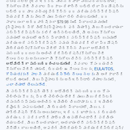
నిబంధనలలో (ఇవి ఇక్కడ సూచన ద్వారా పొందుపరచబడ్డాయి;
కొనుగోలు పేజీ వివరాల ప్రకారం దేశాన్ని బట్టి లేదా ప్రమోషన్‌ను
బట్టి ధర మారవచ్చు) పేర్కొన్న ధర మరియు సబ్‌స్క్రిప్షన్
వ్యవధికి మీకు వెంటనే ముందస్తుగా బిల్ చేయబడుతుంది. ధర
సాధారణంగా అర్ధవార్షికంగా
$79.98
నుండి ప్రారంభమవుతుంది
(స్పైహంటర్ ప్రో విండోస్/స్పైహంటర్ ఫర్ మ్యాక్). మీరు నిరంతరాయంగా
సబ్‌స్క్రిప్షన్‌ను కలిగి ఉన్నట్లయితే, మీ అసలు కొనుగోలు
సమయంలో అమలులో ఉన్న ప్రామాణిక సబ్‌స్క్రిప్షన్ రుసుముతో
మరియు అదే సబ్‌స్క్రిప్షన్ సమయ వ్యవధికి లేదా ప్రమోషన్
మెటీరియల్స్/కొనుగోలు పేజీలో పేర్కొన్న విధంగా ఆటోమేటిక్
పునరుద్ధరణలను అందించే రిజిస్ట్రేషన్/కొనుగోలు పేజీ
నిబంధనలకు అనుగుణంగా మీ కొనుగోలు చేసిన సబ్‌స్క్రిప్షన్
ఆటోమేటిక్‌గా పునరుద్ధరించబడుతుంది
. వివరాల కోసం దయచేసి
కొనుగోలు పేజీని చూడండి. ట్రయల్ ఈ నిబంధనలకు,
EULA/TOS
,
గోప్యత/కుకీ పాలసీ
మరియు
డిస్కౌంట్ నిబంధనలకు
మీ అంగీకారానికి
లోబడి ఉంటుంది. మీరు స్పైహంటర్‌ను అన్‌ఇన్‌స్టాల్ చేయాలనుకుంటే,
ఎలా చేయాలో తెలుసుకోండి
.
మీ సబ్‌స్క్రిప్షన్ యొక్క ఆటోమేటిక్ పునరుద్ధరణ కోసం
చెల్లింపు కొరకు, ప్రతి చెల్లింపు తేదీకి ముందు మీరు రిజిస్టర్
చేసుకున్నప్పుడు అందించిన ఇమెయిల్ చిరునామాకు ఒక ఇమెయిల్
రిమైండర్ పంపబడుతుంది. మీ ట్రయల్ ప్రారంభంలో, మీరు ఒక
యాక్టివేషన్ కోడ్‌ను అందుకుంటారు, ఇది ఒక ఖాతాకు ఒక ట్రయల్
మరియు ఒక పరికరానికి మాత్రమే ఉపయోగించడానికి పరిమితం
చేయబడింది. మీరు నిరంతరాయంగా, అంతరాయం లేని సబ్‌స్క్రిప్షన్
వినియోగదారు అయితే, ఆఫరింగ్ మెటీరియల్స్ మరియు రిజిస్ట్రేషన్/