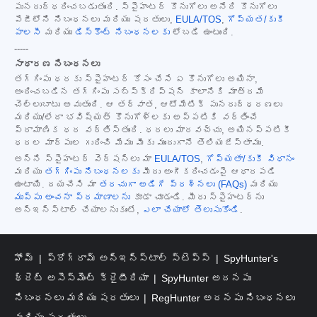
పునరుద్ధరించబడుతుంది. స్పైహంటర్ కొనుగోలు అనేది కొనుగోలు
పేజీలోని నిబంధనలు మరియు షరతులు,
EULA/TOS
,
గోప్యత/కుకీ
పాలసీ
మరియు
డిస్కౌంట్ నిబంధనలకు
లోబడి ఉంటుంది.
-----
సాధారణ నిబంధనలు
తగ్గింపు ధరకు స్పైహంటర్ కోసం చేసే ఏ కొనుగోలు అయినా,
అందించబడిన తగ్గింపు సబ్‌స్క్రిప్షన్ కాలానికి మాత్రమే
చెల్లుబాటు అవుతుంది. ఆ తర్వాత, ఆటోమేటిక్ పునరుద్ధరణలు
మరియు/లేదా భవిష్యత్ కొనుగోళ్లకు అప్పటికి వర్తించే
ప్రామాణిక ధర వర్తిస్తుంది. ధరలు మారవచ్చు, అయినప్పటికీ
ధరల మార్పుల గురించి మేము మీకు ముందుగానే తెలియజేస్తాము.
అన్ని స్పైహంటర్ వెర్షన్‌లు మా
EULA/TOS
,
గోప్యతా/కుకీ విధానం
మరియు
తగ్గింపు నిబంధనలకు
మీరు అంగీకరించడంపై ఆధారపడి
ఉంటాయి. దయచేసి మా
తరచుగా అడిగే ప్రశ్నలు (FAQs)
మరియు
ముప్పు అంచనా ప్రమాణాలను
కూడా చూడండి. మీరు స్పైహంటర్‌ను
అన్‌ఇన్‌స్టాల్ చేయాలనుకుంటే,
ఎలా చేయాలో తెలుసుకోండి
.
హోమ్
ప్రోగ్రామ్ అన్‌ఇన్‌స్టాల్ స్టెప్స్
SpyHunter's
థ్రెట్ అసెస్‌మెంట్ క్రైటీరియా
SpyHunter అదనపు
నిబంధనలు మరియు షరతులు
RegHunter అదనపు నిబంధనలు