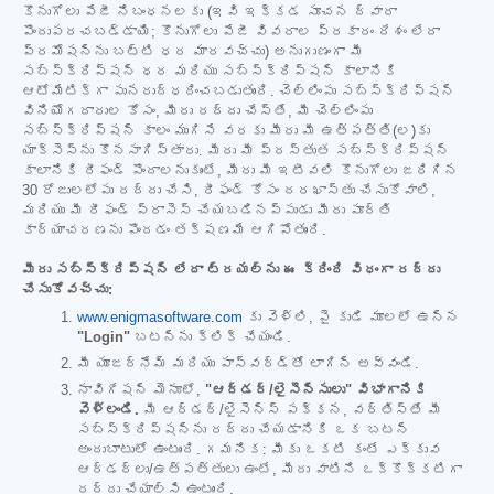
కొనుగోలు పేజీ నిబంధనలకు (ఇవి ఇక్కడ సూచన ద్వారా
పొందుపరచబడ్డాయి; కొనుగోలు పేజీ వివరాల ప్రకారం దేశం లేదా
ప్రమోషన్‌ను బట్టి ధర మారవచ్చు) అనుగుణంగా మీ
సబ్‌స్క్రిప్షన్ ధర మరియు సబ్‌స్క్రిప్షన్ కాలానికి
ఆటోమేటిక్‌గా పునరుద్ధరించబడుతుంది. చెల్లింపు సబ్‌స్క్రిప్షన్
వినియోగదారుల కోసం, మీరు రద్దు చేస్తే, మీ చెల్లింపు
సబ్‌స్క్రిప్షన్ కాలం ముగిసే వరకు మీరు మీ ఉత్పత్తి(ల)కు
యాక్సెస్‌ను కొనసాగిస్తారు. మీరు మీ ప్రస్తుత సబ్‌స్క్రిప్షన్
కాలానికి రీఫండ్ పొందాలనుకుంటే, మీరు మీ ఇటీవలి కొనుగోలు జరిగిన
30 రోజులలోపు రద్దు చేసి, రీఫండ్ కోసం దరఖాస్తు చేసుకోవాలి,
మరియు మీ రీఫండ్ ప్రాసెస్ చేయబడినప్పుడు మీరు పూర్తి
కార్యాచరణను పొందడం తక్షణమే ఆగిపోతుంది.
మీరు సబ్‌స్క్రిప్షన్ లేదా ట్రయల్‌ను ఈ క్రింది విధంగా రద్దు
చేసుకోవచ్చు:
www.enigmasoftware.com
కు వెళ్లి, పై కుడి మూలలో ఉన్న
"Login"
బటన్‌ను క్లిక్ చేయండి.
మీ యూజర్‌నేమ్ మరియు పాస్‌వర్డ్‌తో లాగిన్ అవ్వండి.
నావిగేషన్ మెనూలో,
"ఆర్డర్/లైసెన్సులు" విభాగానికి
వెళ్లండి.
మీ ఆర్డర్/లైసెన్స్ పక్కన, వర్తిస్తే మీ
సబ్‌స్క్రిప్షన్‌ను రద్దు చేయడానికి ఒక బటన్
అందుబాటులో ఉంటుంది. గమనిక: మీకు ఒకటి కంటే ఎక్కువ
ఆర్డర్‌లు/ఉత్పత్తులు ఉంటే, మీరు వాటిని ఒక్కొక్కటిగా
రద్దు చేయాల్సి ఉంటుంది.