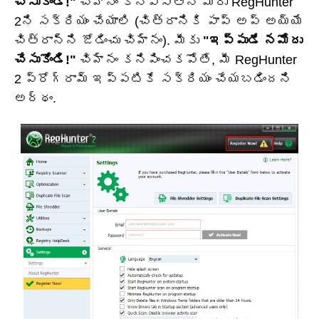
చేసుకోండి!"
చిహ్నం కనిపిస్తేనే మీరు RegHunter
2ని సక్రియం చేయాలి (చిత్రానికి పాప్ అప్ అయ్యే
చిత్రాన్ని జోడించు చిహ్నం). మీకు
"ఇప్పుడే నమోదు
చేసుకోండి!"
చిహ్నం కనిపించకపోతే, మీ RegHunter
2 ప్రోగ్రామ్ ఇప్పటికే సక్రియం చేయబడిందని
అర్థం.