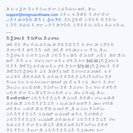
మీకు ఏవైనా ప్రశ్నలు లేదా సమస్యలు ఉంటే, మీరు
support@enigmasoftware.com
వద్ద ఇమెయిల్ ద్వారా లేదా
ఎనిగ్మాసాఫ్ట్ యొక్క మైఅకౌంట్
వెబ్‌సైట్‌లో సపోర్ట్ టికెట్‌ను
ఓపెన్ చేయడం ద్వారా ఎనిగ్మాసాఫ్ట్ సపోర్ట్‌ను సంప్రదించవచ్చు.
-----
స్పైహంటర్ కొనుగోలు వివరాలు
మాల్‌వేర్ తొలగింపు మరియు మా హెల్ప్‌డెస్క్ ద్వారా మా సపోర్ట్
విభాగానికి యాక్సెస్ వంటి పూర్తి కార్యాచరణ కోసం, మీరు
స్పైహంటర్‌కు తక్షణమే సబ్‌స్క్రయిబ్ చేసుకునే ఎంపిక కూడా మీకు
ఉంది. దీని ధర సాధారణంగా అర్ధవార్షికంగా
$49.98
(స్పైహంటర్
బేసిక్ విండోస్) మరియు అర్ధవార్షికంగా
$79.98
(స్పైహంటర్ ప్రో
విండోస్/స్పైహంటర్ ఫర్ మ్యాక్) నుండి ప్రారంభమవుతుంది. ఇది
ఆఫరింగ్ మెటీరియల్స్ మరియు రిజిస్ట్రేషన్/కొనుగోలు పేజీ
నిబంధనలకు అనుగుణంగా ఉంటుంది (ఇవి ఇక్కడ సూచన ద్వారా
పొందుపరచబడ్డాయి; కొనుగోలు పేజీ వివరాల ప్రకారం దేశాన్ని
బట్టి లేదా ప్రమోషన్‌ను బట్టి ధర మారవచ్చు). మీరు
నిరంతరాయంగా
సబ్‌స్క్రిప్షన్ తీసుకునే వినియోగదారు అయితే
మరియు మీ సబ్‌స్క్రిప్షన్ గడువు ముగియడానికి ముందు రాబోయే
ఛార్జీల గురించి మీకు నోటీసు అందితే, మీ అసలు కొనుగోలు
సబ్‌స్క్రిప్షన్ సమయంలో అమలులో ఉన్న ప్రామాణిక
సబ్‌స్క్రిప్షన్ రుసుముతో మరియు అదే సబ్‌స్క్రిప్షన్ కాల
వ్యవధికి లేదా ప్రమోషన్ మెటీరియల్స్/కొనుగోలు పేజీలో
పేర్కొన్న విధంగా మీ సబ్‌స్క్రిప్షన్ స్వయంచాలకంగా