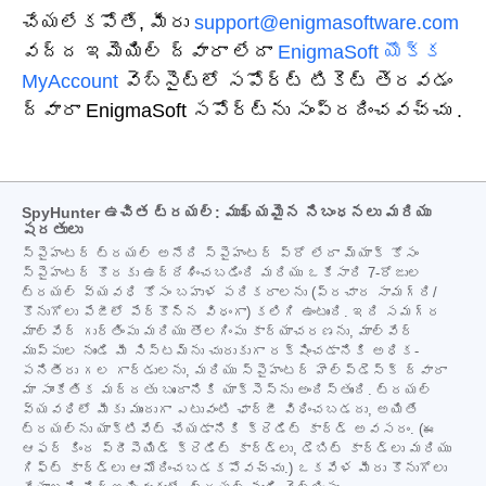
చేయలేకపోతే, మీరు
support@enigmasoftware.com
వద్ద ఇమెయిల్ ద్వారా లేదా
EnigmaSoft యొక్క
MyAccount
వెబ్‌సైట్‌లో
సపోర్ట్ టికెట్ తెరవడం
ద్వారా
EnigmaSoft సపోర్ట్‌ను సంప్రదించవచ్చు
.
SpyHunter ఉచిత ట్రయల్: ముఖ్యమైన నిబంధనలు మరియు
షరతులు
స్పైహంటర్ ట్రయల్ అనేది స్పైహంటర్ ప్రో లేదా మ్యాక్ కోసం
స్పైహంటర్ కొరకు ఉద్దేశించబడింది మరియు ఒకేసారి 7-రోజుల
ట్రయల్ వ్యవధి కోసం బహుళ పరికరాలను (ప్రచార సామగ్రి/
కొనుగోలు పేజీలో పేర్కొన్న విధంగా) కలిగి ఉంటుంది. ఇది సమగ్ర
మాల్వేర్ గుర్తింపు మరియు తొలగింపు కార్యాచరణను, మాల్వేర్
ముప్పుల నుండి మీ సిస్టమ్‌ను చురుకుగా రక్షించడానికి అధిక-
పనితీరు గల గార్డులను, మరియు స్పైహంటర్ హెల్ప్‌డెస్క్ ద్వారా
మా సాంకేతిక మద్దతు బృందానికి యాక్సెస్‌ను అందిస్తుంది. ట్రయల్
వ్యవధిలో మీకు ముందుగా ఎటువంటి ఛార్జీ విధించబడదు, అయితే
ట్రయల్‌ను యాక్టివేట్ చేయడానికి క్రెడిట్ కార్డ్ అవసరం. (ఈ
ఆఫర్ కింద ప్రీపెయిడ్ క్రెడిట్ కార్డ్‌లు, డెబిట్ కార్డ్‌లు మరియు
గిఫ్ట్ కార్డ్‌లు ఆమోదించబడకపోవచ్చు.) ఒకవేళ మీరు కొనుగోలు