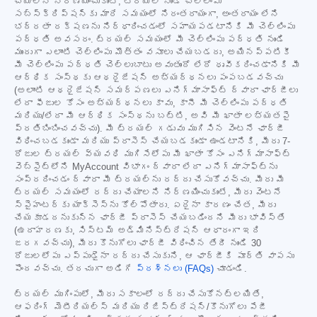
చేయాలని నిర్ణయించుకుంటే, ట్రయల్ నుండి చెల్లింపు
సబ్‌స్క్రిప్షన్‌కు మారే సమయంలో నిరంతరాయంగా, అంతరాయం లేని
భద్రతా రక్షణను నిర్ధారించడంలో సహాయపడటానికి మీ చెల్లింపు
పద్ధతి అవసరం. ట్రయల్ సమయంలో మీ చెల్లింపు పద్ధతి నుండి
ముందుగా ఎలాంటి చెల్లింపు మొత్తం వసూలు చేయబడదు, అయినప్పటికీ
మీ చెల్లింపు పద్ధతి చెల్లుబాటు అవుతుందో లేదో ధృవీకరించడానికి మీ
ఆర్థిక సంస్థకు ఆథరైజేషన్ అభ్యర్థనలు పంపబడవచ్చు
(అలాంటి ఆథరైజేషన్ సమర్పణలు ఎనిగ్మాసాఫ్ట్ ద్వారా ఛార్జీలు
లేదా ఫీజుల కోసం అభ్యర్థనలు కావు, కానీ మీ చెల్లింపు పద్ధతి
మరియు/లేదా మీ ఆర్థిక సంస్థను బట్టి, అవి మీ ఖాతా లభ్యతపై
ప్రతిబింబించవచ్చు). మీ ట్రయల్ గడువు ముగిసిన వెంటనే ఛార్జీ
విధించబడకుండా మరియు ప్రాసెస్ చేయబడకుండా ఉండటానికి, మీరు 7-
రోజుల ట్రయల్ వ్యవధి ముగిసేలోపు మీ ఖాతా కోసం ఎనిగ్మాసాఫ్ట్
వెబ్‌సైట్‌లోని MyAccount విభాగం ద్వారా లేదా ఎనిగ్మాసాఫ్ట్‌ను
సంప్రదించడం ద్వారా మీ ట్రయల్‌ను రద్దు చేసుకోవచ్చు. మీరు మీ
ట్రయల్ సమయంలో రద్దు చేయాలని నిర్ణయించుకుంటే, మీరు వెంటనే
స్పైహంటర్‌కు యాక్సెస్‌ను కోల్పోతారు. ఏదైనా కారణం చేత, మీరు
చేయకూడదనుకున్న ఛార్జీ ప్రాసెస్ చేయబడిందని మీరు భావిస్తే
(ఉదాహరణకు, సిస్టమ్ అడ్మినిస్ట్రేషన్ ఆధారంగా ఇది
జరగవచ్చు), మీరు కొనుగోలు ఛార్జీ విధించిన తేదీ నుండి 30
రోజులలోపు ఎప్పుడైనా రద్దు చేసుకుని, ఆ ఛార్జీకి పూర్తి వాపసు
పొందవచ్చు. తరచుగా అడిగే
ప్రశ్నలు (FAQs)
చూడండి.
ట్రయల్ ముగింపులో, మీరు సకాలంలో రద్దు చేసుకోనట్లయితే,
ఆఫరింగ్ మెటీరియల్స్ మరియు రిజిస్ట్రేషన్/కొనుగోలు పేజీ