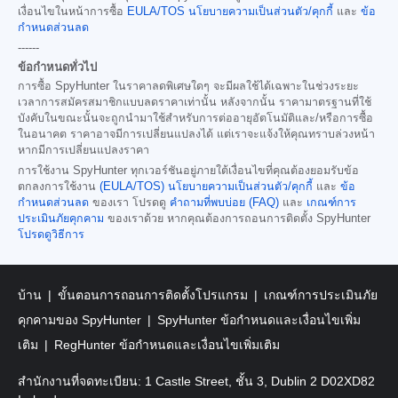
เงื่อนไขในหน้าการซื้อ
EULA/TOS
นโยบายความเป็นส่วนตัว/คุกกี้
และ
ข้อ
กำหนดส่วนลด
------
ข้อกำหนดทั่วไป
การซื้อ SpyHunter ในราคาลดพิเศษใดๆ จะมีผลใช้ได้เฉพาะในช่วงระยะ
เวลาการสมัครสมาชิกแบบลดราคาเท่านั้น หลังจากนั้น ราคามาตรฐานที่ใช้
บังคับในขณะนั้นจะถูกนำมาใช้สำหรับการต่ออายุอัตโนมัติและ/หรือการซื้อ
ในอนาคต ราคาอาจมีการเปลี่ยนแปลงได้ แต่เราจะแจ้งให้คุณทราบล่วงหน้า
หากมีการเปลี่ยนแปลงราคา
การใช้งาน SpyHunter ทุกเวอร์ชันอยู่ภายใต้เงื่อนไขที่คุณต้องยอมรับข้อ
ตกลงการใช้งาน
(EULA/TOS)
นโยบายความเป็นส่วนตัว/คุกกี้
และ
ข้อ
กำหนดส่วนลด
ของเรา โปรดดู
คำถามที่พบบ่อย (FAQ)
และ
เกณฑ์การ
ประเมินภัยคุกคาม
ของเราด้วย หากคุณต้องการถอนการติดตั้ง SpyHunter
โปรดดูวิธีการ
บ้าน
ขั้นตอนการถอนการติดตั้งโปรแกรม
เกณฑ์การประเมินภัย
คุกคามของ SpyHunter
SpyHunter ข้อกำหนดและเงื่อนไขเพิ่ม
เติม
RegHunter ข้อกำหนดและเงื่อนไขเพิ่มเติม
สำนักงานที่จดทะเบียน: 1 Castle Street, ชั้น 3, Dublin 2 D02XD82