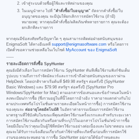
เข้าสู่ระบบด้วยชื่อผู้ใช้และรหัสผ่านของคุณ
ในเมนูนำทาง ไปที่
"คำสั่งซื้อ/ใบอนุญาต"
ถัดจากคำสั่งซื้อ/ใบ
อนุญาตของคุณ จะมีปุ่มให้ยกเลิกการสมัครใช้งาน (ถ้ามี)
หมายเหตุ: หากคุณมีคำสั่งซื้อ/ผลิตภัณฑ์หลายรายการ คุณจะต้อง
ยกเลิกทีละรายการ
หากคุณมีข้อสงสัยหรือปัญหาใด ๆ คุณสามารถติดต่อฝ่ายสนับสนุนของ
EnigmaSoft ได้ทางอีเมลที่
support@enigmasoftware.com
หรือโดยการ
เปิดตั๋วขอความช่วยเหลือในเว็บไซต์
MyAccount ของ EnigmaSoft
------
รายละเอียดการสั่งซื้อ SpyHunter
คุณยังมีตัวเลือกในการสมัครใช้งาน SpyHunter ทันทีเพื่อใช้งานฟังก์ชันเต็ม
รูปแบบ รวมถึงการกำจัดมัลแวร์และการเข้าถึงฝ่ายสนับสนุนของเราผ่าน
HelpDesk โดยปกติราคาเริ่มต้นที่
$49.98
สหรัฐฯ ต่อครึ่งปี (SpyHunter
Basic Windows) และ
$79.98
สหรัฐฯ ต่อครึ่งปี (SpyHunter Pro
Windows/SpyHunter for Mac) ตามเอกสารข้อเสนอและข้อกำหนดในหน้า
ลงทะเบียน/การซื้อ (ซึ่งรวมอยู่ในที่นี้โดยการอ้างอิง ราคาอาจแตกต่างกันไป
ตามประเทศหรือโปรโมชั่นตามรายละเอียดในหน้าการซื้อ) การสมัครใช้งาน
ของคุณจะ
ต่ออายุโดยอัตโนมัติ
ในอัตราค่าธรรมเนียมการสมัครใช้งาน
มาตรฐานที่ใช้บังคับในขณะที่คุณสมัครใช้งานครั้งแรกและสำหรับระยะเวลา
การสมัครใช้งานเดียวกันหรือตามที่ระบุไว้ในเอกสารโปรโมชั่น/หน้าการซื้อ
โดยมีเงื่อนไขว่าคุณเป็นผู้ใช้ที่สมัครใช้งานอย่างต่อเนื่องและไม่ขาดตอน และ
คุณจะได้รับการแจ้งเตือนเกี่ยวกับค่าใช้จ่ายที่จะเกิดขึ้นก่อนที่การสมัครใช้
งานของคุณจะหมดอายุ การซื้อ SpyHunter อยู่ภายใต้ข้อกำหนดและ