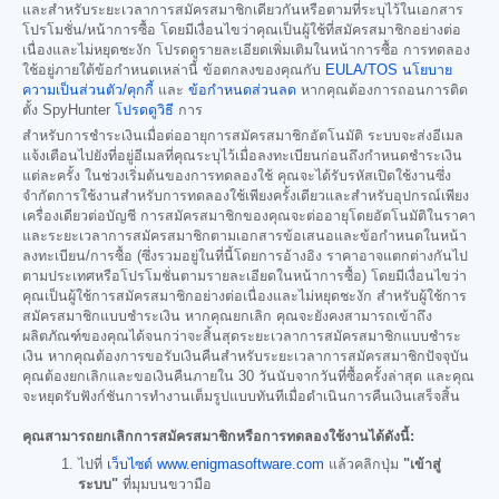
และสำหรับระยะเวลาการสมัครสมาชิกเดียวกันหรือตามที่ระบุไว้ในเอกสาร
โปรโมชั่น/หน้าการซื้อ โดยมีเงื่อนไขว่าคุณเป็นผู้ใช้ที่สมัครสมาชิกอย่างต่อ
เนื่องและไม่หยุดชะงัก โปรดดูรายละเอียดเพิ่มเติมในหน้าการซื้อ การทดลอง
ใช้อยู่ภายใต้ข้อกำหนดเหล่านี้ ข้อตกลงของคุณกับ
EULA/TOS
นโยบาย
ความเป็นส่วนตัว/คุกกี้
และ
ข้อกำหนดส่วนลด
หากคุณต้องการถอนการติด
ตั้ง SpyHunter
โปรดดูวิธี
การ
สำหรับการชำระเงินเมื่อต่ออายุการสมัครสมาชิกอัตโนมัติ ระบบจะส่งอีเมล
แจ้งเตือนไปยังที่อยู่อีเมลที่คุณระบุไว้เมื่อลงทะเบียนก่อนถึงกำหนดชำระเงิน
แต่ละครั้ง ในช่วงเริ่มต้นของการทดลองใช้ คุณจะได้รับรหัสเปิดใช้งานซึ่ง
จำกัดการใช้งานสำหรับการทดลองใช้เพียงครั้งเดียวและสำหรับอุปกรณ์เพียง
เครื่องเดียวต่อบัญชี การสมัครสมาชิกของคุณจะต่ออายุโดยอัตโนมัติในราคา
และระยะเวลาการสมัครสมาชิกตามเอกสารข้อเสนอและข้อกำหนดในหน้า
ลงทะเบียน/การซื้อ (ซึ่งรวมอยู่ในที่นี้โดยการอ้างอิง ราคาอาจแตกต่างกันไป
ตามประเทศหรือโปรโมชั่นตามรายละเอียดในหน้าการซื้อ) โดยมีเงื่อนไขว่า
คุณเป็นผู้ใช้การสมัครสมาชิกอย่างต่อเนื่องและไม่หยุดชะงัก สำหรับผู้ใช้การ
สมัครสมาชิกแบบชำระเงิน หากคุณยกเลิก คุณจะยังคงสามารถเข้าถึง
ผลิตภัณฑ์ของคุณได้จนกว่าจะสิ้นสุดระยะเวลาการสมัครสมาชิกแบบชำระ
เงิน หากคุณต้องการขอรับเงินคืนสำหรับระยะเวลาการสมัครสมาชิกปัจจุบัน
คุณต้องยกเลิกและขอเงินคืนภายใน 30 วันนับจากวันที่ซื้อครั้งล่าสุด และคุณ
จะหยุดรับฟังก์ชันการทำงานเต็มรูปแบบทันทีเมื่อดำเนินการคืนเงินเสร็จสิ้น
คุณสามารถยกเลิกการสมัครสมาชิกหรือการทดลองใช้งานได้ดังนี้:
ไปที่
เว็บไซต์ www.enigmasoftware.com
แล้วคลิกปุ่ม
"เข้าสู่
ระบบ"
ที่มุมบนขวามือ