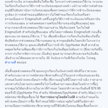
แบบชำระเงิน หากคุณตัดสินใจที่จะซื้อ ในระหว่างช่วงทดลองใช้งาน ระบบจะ
ไม่เรียกเก็บเงินจากวิธีการชำระเงินของคุณล่วงหน้า แม้ว่าอาจมีการส่งคำขอ
อนุมัติไปยังสถาบันการเงินของคุณเพื่อตรวจสอบว่าวิธีการชำระเงินของคุณ
ถูกต้อง (การส่งคำขออนุมัติดังกล่าวไม่ใช่คำขอเรียกเก็บเงินหรือค่า
ธรรมเนียมจาก EnigmaSoft แต่ขึ้นอยู่กับวิธีการชำระเงินและ/หรือสถาบัน
การเงินของคุณ อาจส่งผลต่อความพร้อมใช้งานของบัญชีของคุณ) คุณ
สามารถยกเลิกช่วงทดลองใช้งานผ่านส่วน MyAccount ในเว็บไซต์
EnigmaSoft สำหรับบัญชีของคุณ หรือโดยการติดต่อ EnigmaSoft ก่อนสิ้น
สุดระยะเวลาทดลองใช้งาน 7 วัน เพื่อหลีกเลี่ยงการเรียกเก็บเงินที่จะเกิดขึ้น
ทันทีหลังจากช่วงทดลองใช้งานหมดอายุ หากคุณตัดสินใจยกเลิกในระหว่าง
ช่วงทดลองใช้งาน คุณจะเสียสิทธิ์ในการเข้าถึง SpyHunter ทันที หากด้วย
เหตุผลใดก็ตามที่คุณเชื่อว่ามีการเรียกเก็บเงินที่คุณไม่ต้องการ (ซึ่งอาจเกิดขึ้น
จากการบริหารจัดการระบบ เป็นต้น) คุณสามารถยกเลิกและขอรับเงินคืน
เต็มจำนวนได้ตลอดเวลาภายใน 30 วันนับจากวันที่เรียกเก็บเงิน โปรดดู
คำถามที่
พบบ่อย
เมื่อสิ้นสุดช่วงทดลองใช้ คุณจะถูกเรียกเก็บเงินล่วงหน้าทันทีในราคาและ
สำหรับระยะเวลาการสมัครสมาชิกตามที่ระบุไว้ในเอกสารข้อเสนอและข้อ
กำหนดในหน้าลงทะเบียน/การซื้อ (ซึ่งรวมอยู่ในที่นี้โดยการอ้างอิง ราคาอาจ
แตกต่างกันไปตามประเทศหรือโปรโมชั่นตามรายละเอียดในหน้าการซื้อ)
หากคุณไม่ได้ยกเลิกภายในเวลาที่กำหนด โดยปกติราคาจะเริ่มต้นที่
$79.98
ต่อครึ่งปี (SpyHunter Pro สำหรับ Windows/SpyHunter สำหรับ Mac) การ
สมัครสมาชิกที่คุณซื้อจะได้
รับการต่ออายุโดยอัตโนมัติ
ตามข้อกำหนดใน
หน้าลงทะเบียน/การซื้อ ซึ่งกำหนดให้มีการต่ออายุอัตโนมัติในอัตราค่า
ธรรมเนียมการสมัครสมาชิกมาตรฐานที่ใช้บังคับในขณะที่คุณซื้อครั้งแรก