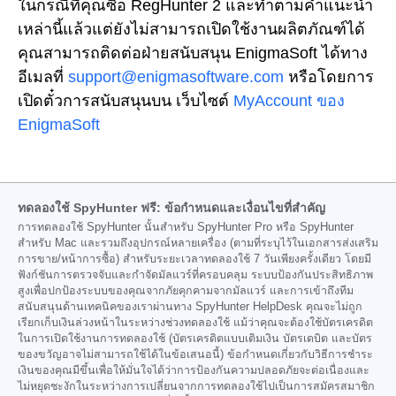
ในกรณีที่คุณซื้อ RegHunter 2 และทำตามคำแนะนำ
เหล่านี้แล้วแต่ยังไม่สามารถเปิดใช้งานผลิตภัณฑ์ได้
คุณสามารถติดต่อฝ่ายสนับสนุน EnigmaSoft ได้ทาง
อีเมลที่
support@enigmasoftware.com
หรือโดยการ
เปิดตั๋วการสนับสนุนบน
เว็บไซต์
MyAccount ของ
EnigmaSoft
ทดลองใช้ SpyHunter ฟรี: ข้อกำหนดและเงื่อนไขที่สำคัญ
การทดลองใช้ SpyHunter นั้นสำหรับ SpyHunter Pro หรือ SpyHunter
สำหรับ Mac และรวมถึงอุปกรณ์หลายเครื่อง (ตามที่ระบุไว้ในเอกสารส่งเสริม
การขาย/หน้าการซื้อ) สำหรับระยะเวลาทดลองใช้ 7 วันเพียงครั้งเดียว โดยมี
ฟังก์ชันการตรวจจับและกำจัดมัลแวร์ที่ครอบคลุม ระบบป้องกันประสิทธิภาพ
สูงเพื่อปกป้องระบบของคุณจากภัยคุกคามจากมัลแวร์ และการเข้าถึงทีม
สนับสนุนด้านเทคนิคของเราผ่านทาง SpyHunter HelpDesk คุณจะไม่ถูก
เรียกเก็บเงินล่วงหน้าในระหว่างช่วงทดลองใช้ แม้ว่าคุณจะต้องใช้บัตรเครดิต
ในการเปิดใช้งานการทดลองใช้ (บัตรเครดิตแบบเติมเงิน บัตรเดบิต และบัตร
ของขวัญอาจไม่สามารถใช้ได้ในข้อเสนอนี้) ข้อกำหนดเกี่ยวกับวิธีการชำระ
เงินของคุณมีขึ้นเพื่อให้มั่นใจได้ว่าการป้องกันความปลอดภัยจะต่อเนื่องและ
ไม่หยุดชะงักในระหว่างการเปลี่ยนจากการทดลองใช้ไปเป็นการสมัครสมาชิก