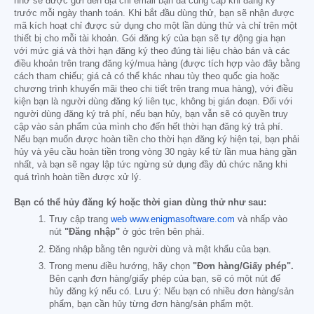
nhở sẽ được gửi đến địa chỉ email bạn đã cung cấp khi đăng ký
trước mỗi ngày thanh toán. Khi bắt đầu dùng thử, bạn sẽ nhận được
mã kích hoạt chỉ được sử dụng cho một lần dùng thử và chỉ trên một
thiết bị cho mỗi tài khoản. Gói đăng ký của bạn sẽ tự động gia hạn
với mức giá và thời hạn đăng ký theo đúng tài liệu chào bán và các
điều khoản trên trang đăng ký/mua hàng (được tích hợp vào đây bằng
cách tham chiếu; giá cả có thể khác nhau tùy theo quốc gia hoặc
chương trình khuyến mãi theo chi tiết trên trang mua hàng), với điều
kiện bạn là người dùng đăng ký liên tục, không bị gián đoạn. Đối với
người dùng đăng ký trả phí, nếu bạn hủy, bạn vẫn sẽ có quyền truy
cập vào sản phẩm của mình cho đến hết thời hạn đăng ký trả phí.
Nếu bạn muốn được hoàn tiền cho thời hạn đăng ký hiện tại, bạn phải
hủy và yêu cầu hoàn tiền trong vòng 30 ngày kể từ lần mua hàng gần
nhất, và bạn sẽ ngay lập tức ngừng sử dụng đầy đủ chức năng khi
quá trình hoàn tiền được xử lý.
Bạn có thể hủy đăng ký hoặc thời gian dùng thử như sau:
Truy cập trang
web www.enigmasoftware.com
và nhấp vào
nút
"Đăng nhập"
ở góc trên bên phải.
Đăng nhập bằng tên người dùng và mật khẩu của bạn.
Trong menu điều hướng, hãy chọn
"Đơn hàng/Giấy phép".
Bên cạnh đơn hàng/giấy phép của bạn, sẽ có một nút để
hủy đăng ký nếu có. Lưu ý: Nếu bạn có nhiều đơn hàng/sản
phẩm, bạn cần hủy từng đơn hàng/sản phẩm một.