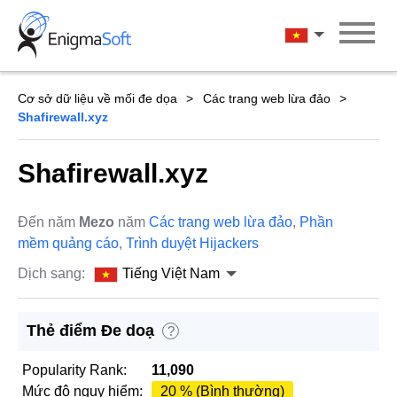
Skip
to
Tiếng Việt Na
content
Cơ sở dữ liệu về mối đe dọa
Các trang web lừa đảo
Shafirewall.xyz
Shafirewall.xyz
Đến năm
Mezo
năm
Các trang web lừa đảo
,
Phần
mềm quảng cáo
,
Trình duyệt Hijackers
Dịch sang:
Tiếng Việt Nam
Thẻ điểm Đe doạ
?
Popularity Rank:
11,090
Mức độ nguy hiểm:
20 % (Bình thường)