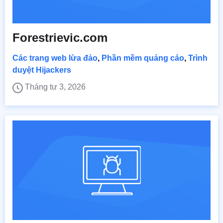
Forestrievic.com
Các trang web lừa đảo
,
Phần mềm quảng cáo
,
Trình
duyệt Hijackers
Tháng tư 3, 2026