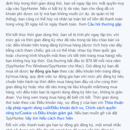
định hủy trong thời gian dùng thử, bạn sẽ ngay lập tức mất quyền truy
cập vào SpyHunter. Nếu vì bất kỳ lý do nào, bạn cho rằng đã có
khoản phí được xử lý mà bạn không muốn (ví dụ: do quản trị hệ
thống), bạn cũng có thể hủy và nhận lại toàn bộ số tiền đã thanh toán
trong vòng 30 ngày kể từ ngày thanh toán. Xem
Câu hỏi thường gặp
.
Khi kết thúc thời gian dùng thử, bạn sẽ bị tính phí ngay lập tức với
mức giá và thời gian đăng ký như đã nêu trong tài liệu chào bán và
các điều khoản trên trang đăng ký/mua hàng (được tích hợp vào đây
bằng cách tham chiếu; giá cả có thể khác nhau tùy theo quốc gia
hoặc chương trình khuyến mãi theo chi tiết trên trang mua hàng) nếu
bạn không hủy kịp thời. Giá thường bắt đầu từ
$79.98
mỗi nửa năm
(SpyHunter Pro Windows/SpyHunter cho Mac). Gói đăng ký bạn đã
mua sẽ được
tự động gia hạn
theo các điều khoản trên trang đăng
ký/mua hàng, quy định việc tự động gia hạn với mức phí đăng ký tiêu
chuẩn hiện hành tại thời điểm mua hàng ban đầu và cho cùng thời
gian đăng ký hoặc như đã nêu trong tài liệu khuyến mãi/trang mua
hàng, với điều kiện bạn là người dùng đăng ký liên tục, không bị gián
đoạn. Vui lòng xem trang mua hàng để biết chi tiết. Thời gian dùng
thử tuân theo các Điều khoản này, sự đồng ý của bạn với
Thỏa thuận
cấp phép người dùng cuối/Điều khoản dịch vụ
,
Chính sách quyền
riêng tư/Cookie
và
Điều khoản giảm giá
. Nếu bạn muốn gỡ cài đặt
SpyHunter,
hãy tìm hiểu cách thực hiện
.
Đối với việc thanh toán gia hạn tự động gói đăng ký, một email nhắc