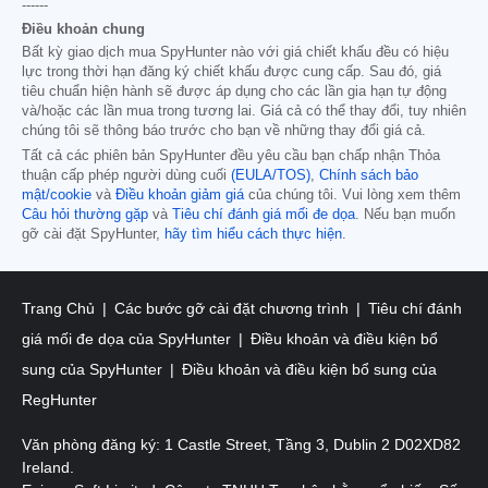
------
Điều khoản chung
Bất kỳ giao dịch mua SpyHunter nào với giá chiết khấu đều có hiệu
lực trong thời hạn đăng ký chiết khấu được cung cấp. Sau đó, giá
tiêu chuẩn hiện hành sẽ được áp dụng cho các lần gia hạn tự động
và/hoặc các lần mua trong tương lai. Giá cả có thể thay đổi, tuy nhiên
chúng tôi sẽ thông báo trước cho bạn về những thay đổi giá cả.
Tất cả các phiên bản SpyHunter đều yêu cầu bạn chấp nhận Thỏa
thuận cấp phép người dùng cuối
(EULA/TOS)
,
Chính sách bảo
mật/cookie
và
Điều khoản giảm giá
của chúng tôi. Vui lòng xem thêm
Câu hỏi thường gặp
và
Tiêu chí đánh giá mối đe dọa
. Nếu bạn muốn
gỡ cài đặt SpyHunter,
hãy tìm hiểu cách thực hiện
.
Trang Chủ
Các bước gỡ cài đặt chương trình
Tiêu chí đánh
giá mối đe dọa của SpyHunter
Điều khoản và điều kiện bổ
sung của SpyHunter
Điều khoản và điều kiện bổ sung của
RegHunter
Văn phòng đăng ký: 1 Castle Street, Tầng 3, Dublin 2 D02XD82
Ireland.