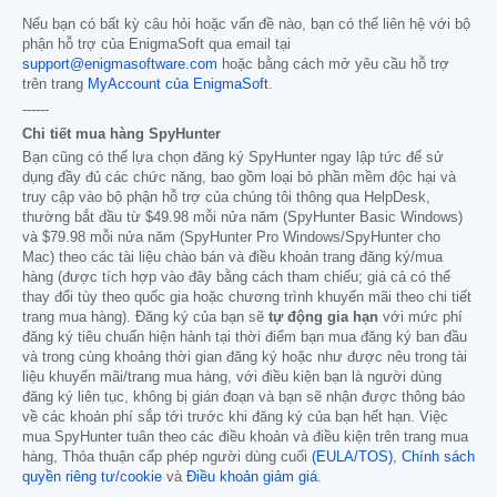
Nếu bạn có bất kỳ câu hỏi hoặc vấn đề nào, bạn có thể liên hệ với bộ
phận hỗ trợ của EnigmaSoft qua email tại
support@enigmasoftware.com
hoặc bằng cách mở yêu cầu hỗ trợ
trên trang
MyAccount của EnigmaSoft
.
------
Chi tiết mua hàng SpyHunter
Bạn cũng có thể lựa chọn đăng ký SpyHunter ngay lập tức để sử
dụng đầy đủ các chức năng, bao gồm loại bỏ phần mềm độc hại và
truy cập vào bộ phận hỗ trợ của chúng tôi thông qua HelpDesk,
thường bắt đầu từ
$49.98
mỗi nửa năm (SpyHunter Basic Windows)
và
$79.98
mỗi nửa năm (SpyHunter Pro Windows/SpyHunter cho
Mac) theo các tài liệu chào bán và điều khoản trang đăng ký/mua
hàng (được tích hợp vào đây bằng cách tham chiếu; giá cả có thể
thay đổi tùy theo quốc gia hoặc chương trình khuyến mãi theo chi tiết
trang mua hàng). Đăng ký của bạn sẽ
tự động gia hạn
với mức phí
đăng ký tiêu chuẩn hiện hành tại thời điểm bạn mua đăng ký ban đầu
và trong cùng khoảng thời gian đăng ký hoặc như được nêu trong tài
liệu khuyến mãi/trang mua hàng, với điều kiện bạn là người dùng
đăng ký liên tục, không bị gián đoạn và bạn sẽ nhận được thông báo
về các khoản phí sắp tới trước khi đăng ký của bạn hết hạn. Việc
mua SpyHunter tuân theo các điều khoản và điều kiện trên trang mua
hàng, Thỏa thuận cấp phép người dùng cuối
(EULA/TOS)
,
Chính sách
quyền riêng tư/cookie
và
Điều khoản giảm giá
.