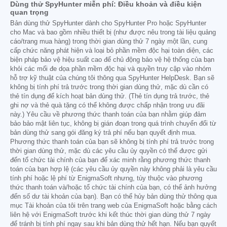
Dùng thử SpyHunter miễn phí: Điều khoản và điều kiện
quan trọng
Bản dùng thử SpyHunter dành cho SpyHunter Pro hoặc SpyHunter
cho Mac và bao gồm nhiều thiết bị (như được nêu trong tài liệu quảng
cáo/trang mua hàng) trong thời gian dùng thử 7 ngày một lần, cung
cấp chức năng phát hiện và loại bỏ phần mềm độc hại toàn diện, các
biện pháp bảo vệ hiệu suất cao để chủ động bảo vệ hệ thống của bạn
khỏi các mối đe dọa phần mềm độc hại và quyền truy cập vào nhóm
hỗ trợ kỹ thuật của chúng tôi thông qua SpyHunter HelpDesk. Bạn sẽ
không bị tính phí trả trước trong thời gian dùng thử, mặc dù cần có
thẻ tín dụng để kích hoạt bản dùng thử. (Thẻ tín dụng trả trước, thẻ
ghi nợ và thẻ quà tặng có thể không được chấp nhận trong ưu đãi
này.) Yêu cầu về phương thức thanh toán của bạn nhằm giúp đảm
bảo bảo mật liên tục, không bị gián đoạn trong quá trình chuyển đổi từ
bản dùng thử sang gói đăng ký trả phí nếu bạn quyết định mua.
Phương thức thanh toán của bạn sẽ không bị tính phí trả trước trong
thời gian dùng thử, mặc dù các yêu cầu ủy quyền có thể được gửi
đến tổ chức tài chính của bạn để xác minh rằng phương thức thanh
toán của bạn hợp lệ (các yêu cầu ủy quyền này không phải là yêu cầu
tính phí hoặc lệ phí từ EnigmaSoft nhưng, tùy thuộc vào phương
thức thanh toán và/hoặc tổ chức tài chính của bạn, có thể ảnh hưởng
đến số dư tài khoản của bạn). Bạn có thể hủy bản dùng thử thông qua
mục Tài khoản của tôi trên trang web của EnigmaSoft hoặc bằng cách
liên hệ với EnigmaSoft trước khi kết thúc thời gian dùng thử 7 ngày
để tránh bị tính phí ngay sau khi bản dùng thử hết hạn. Nếu bạn quyết