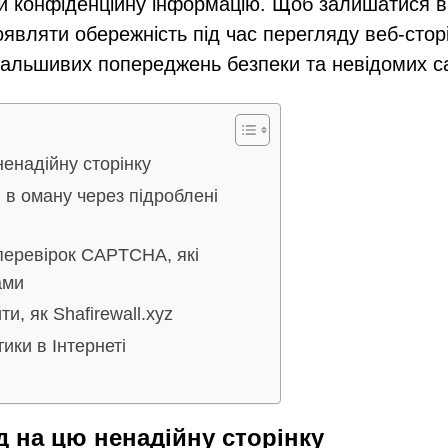
и конфіденційну інформацію. Щоб залишатися в
оявляти обережність під час перегляду веб-стор
фальшивих попереджень безпеки та невідомих са
ненадійну сторінку
в в оману через підроблені
перевірок CAPTCHA, які
ами
и, як Shafirewall.xyz
ики в Інтернеті
яд на цю ненадійну сторінку