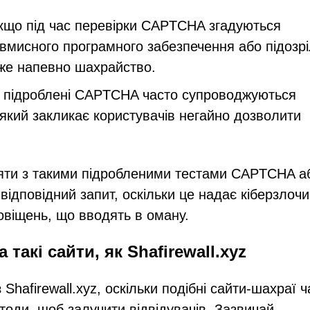
кщо під час перевірки CAPTCHA згадуються
вмисного програмного забезпечення або підозр
йже напевно шахрайство.
 підроблені CAPTCHA часто супроводжуються
який закликає користувачів негайно дозволити
діяти з такими підробленими тестами CAPTCHA а
відповідний запит, оскільки це надає кіберзлоч
овіщень, що вводять в оману.
такі сайти, як Shafirewall.xyz
hafirewall.xyz, оскільки подібні сайти-шахраї ч
оди, щоб залучити відвідувачів. Зазвичай