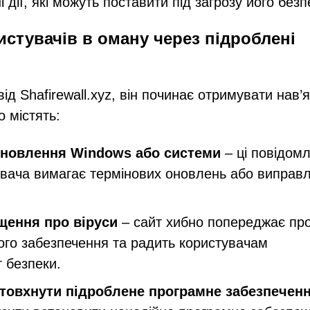
дії, які можуть поставити під загрозу його безп
ристувачів в оману через підроблені
д Shafirewall.xyz, він починає отримувати нав’я
о містять:
оновлення Windows або системи
– ці повідом
увача вимагає термінових оновлень або виправ
щення про віруси
– сайт хибно попереджає пр
го забезпечення та радить користувачам
 безпеки.
товхнути підроблене програмне забезпечен