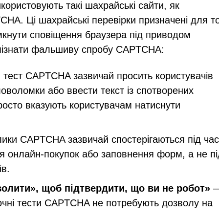
користовують такі шахрайські сайти, як
CHA. Ці шахрайські перевірки призначені для то
мкнути сповіщення браузера під приводом
зпізнати фальшиву спробу CAPTCHA:
 тест CAPTCHA зазвичай просить користувачів
оволомки або ввести текст із спотворених
осто вказують користувачам натиснути
лики CAPTCHA зазвичай спостерігаються під час
ня онлайн-покупок або заповнення форм, а не пі
ів.
олити», щоб підтвердити, що ви не робот»
—
очні тести CAPTCHA не потребують дозволу на