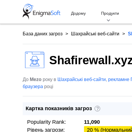
Skip
to
Додому
Продукти
content
База даних загроз
Шахрайські веб-сайти
S
Shafirewall.xy
До
Mezo
року в
Шахрайські веб-сайти
,
рекламне 
браузера
році
Картка показників загроз
?
Popularity Rank:
11,090
Рівень загрози:
20 % (Нормальни