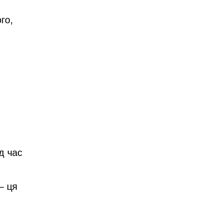
го,
д час
 ця