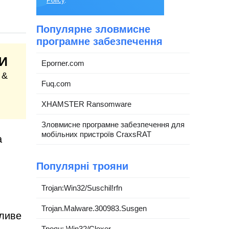
Policy
.
Популярне зловмисне
програмне забезпечення
И
Eporner.com
 &
Fuq.com
XHAMSTER Ransomware
Зловмисне програмне забезпечення для
мобільних пристроїв CraxsRAT
а
Популярні трояни
Trojan:Win32/Suschil!rfn
Trojan.Malware.300983.Susgen
дливе
Троян: Win32/Cloxer