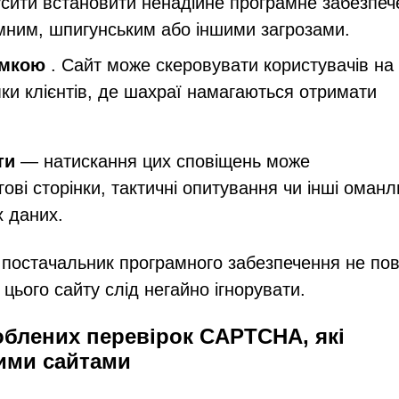
сити встановити ненадійне програмне забезпеч
мним, шпигунським або іншими загрозами.
имкою
. Сайт може скеровувати користувачів на
ки клієнтів, де шахраї намагаються отримати
ти
— натискання цих сповіщень може
ві сторінки, тактичні опитування чи інші оманл
х даних.
постачальник програмного забезпечення не пов
з цього сайту слід негайно ігнорувати.
облених перевірок CAPTCHA, які
ими сайтами