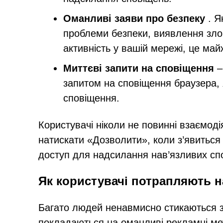
Оманливі заяви про безпеку
. Я
проблеми безпеки, виявлення зло
активність у вашій мережі, це ма
Миттєві запити на сповіщення
–
запитом на сповіщення браузера, 
сповіщення.
Користувачі ніколи не повинні взаємо
натискати «Дозволити», коли з’явиться 
доступ для надсилання нав’язливих сп
Як користувачі потрапляють на 
Багато людей ненавмисно стикаються з S
покладаються на оманливі рекламні мет