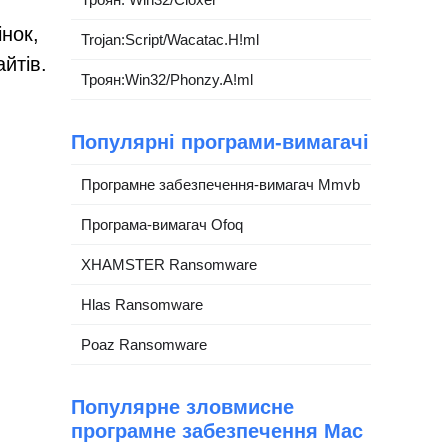
інок,
Trojan:Script/Wacatac.H!ml
йтів.
Троян:Win32/Phonzy.A!ml
Популярні програми-вимагачі
Програмне забезпечення-вимагач Mmvb
Програма-вимагач Ofoq
XHAMSTER Ransomware
Hlas Ransomware
Poaz Ransomware
Популярне зловмисне
програмне забезпечення Mac