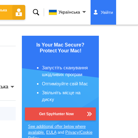
лька
Пошук
Українська
Увійти
Is Your Mac Secure?
Protect Your Mac!
Запустіть сканування
шкідливих програм
Оптимізуйте свій Mac
ська
Звільніть місце на
диску
Get SpyHunter Now
See additional offer below where
available.
EULA
and
Privacy/Cookie