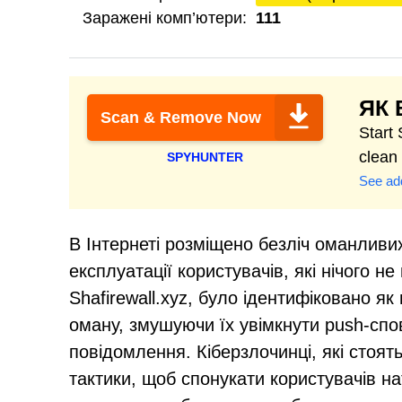
Заражені комп’ютери:
111
ЯК 
Scan & Remove Now
Start
clean
SPYHUNTER
See add
В Інтернеті розміщено безліч оманливи
експлуатації користувачів, які нічого н
Shafirewall.xyz, було ідентифіковано як
оману, змушуючи їх увімкнути push-спо
повідомлення. Кіберзлочинці, які стоят
тактики, щоб спонукати користувачів н