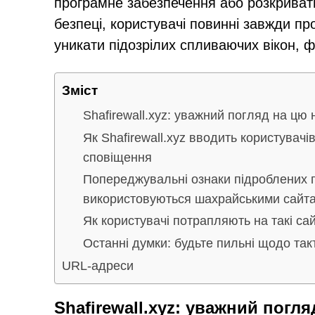
програмне забезпечення або розкриват
безпеці, користувачі повинні завжди пр
уникати підозрілих спливаючих вікон, 
Зміст
Shafirewall.xyz: уважний погляд на цю 
Як Shafirewall.xyz вводить користувачі
сповіщення
Попереджувальні ознаки підроблених 
використовуються шахрайськими сайт
Як користувачі потрапляють на такі сайт
Останні думки: будьте пильні щодо такт
URL-адреси
Shafirewall.xyz: уважний погл