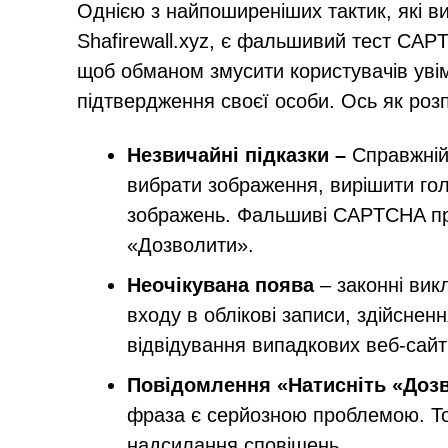
Однією з найпоширеніших тактик, які ви
Shafirewall.xyz, є фальшивий тест CAPT
щоб обманом змусити користувачів уві
підтвердження своєї особи. Ось як ро
Незвичайні підказки –
Справжній
вибрати зображення, вирішити гол
зображень. Фальшиві CAPTCHA пр
«Дозволити».
Неочікувана поява
– законні вик
входу в облікові записи, здійснен
відвідування випадкових веб-сайт
Повідомлення «Натисніть «Дозв
фраза є серйозною проблемою. Т
надсилання сповіщень.