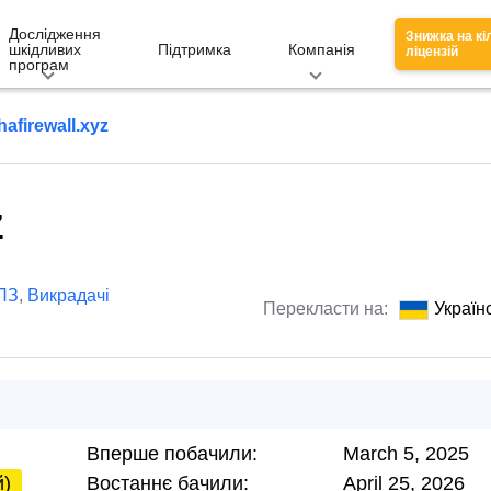
Дослідження
Знижка на кі
шкідливих
Підтримка
Компанія
ліцензій
програм
hafirewall.xyz
z
ПЗ
,
Викрадачі
Перекласти на:
Україн
Вперше побачили:
March 5, 2025
й)
Востаннє бачили:
April 25, 2026