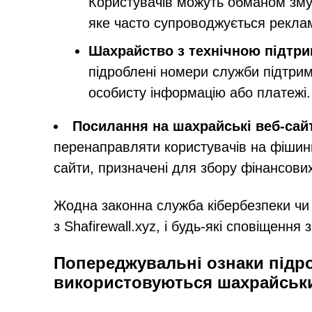
Користувачів можуть обманом зму
яке часто супроводжується рекла
Шахрайство з технічною підтр
підроблені номери служби підтрим
особисту інформацію або платежі.
Посилання на шахрайські веб-сай
перенаправляти користувачів на фішинго
сайти, призначені для збору фінансови
Жодна законна служба кібербезпеки чи 
з Shafirewall.xyz, і будь-які сповіщення 
Попереджувальні ознаки підр
використовуються шахрайськ