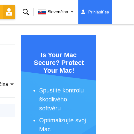
Vyhľadávanie
Slovenčina
Prihlásiť sa
Is Your Mac
Secure? Protect
Your Mac!
čina
Spustite kontrolu
škodlivého
softvéru
Optimalizujte svoj
Mac