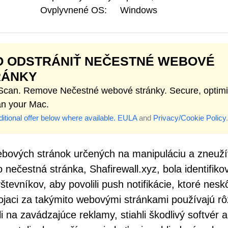
Ovplyvnené OS:
Windows
O ODSTRÁNIŤ NEČESTNÉ WEBOVÉ
RÁNKY
 Scan. Remove Nečestné webové stránky. Secure, optim
an your Mac.
itional offer below where available.
EULA
and
Privacy/Cookie Policy
.
ebových stránok určených na manipuláciu a zneuží
 nečestná stránka, Shafirewall.xyz, bola identifik
evníkov, aby povolili push notifikácie, ktoré nesk
tojaci za takýmito webovými stránkami používajú r
kli na zavádzajúce reklamy, stiahli škodlivý softvér 