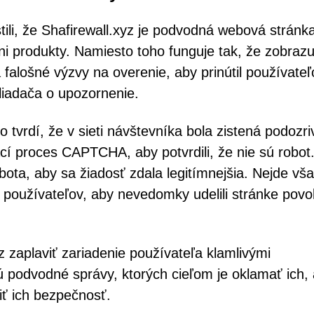
ili, že Shafirewall.xyz je podvodná webová stránka
ni produkty. Namiesto toho funguje tak, že zobrazu
alošné výzvy na overenie, aby prinútil používateľ
ehliadača o upozornenie.
tvrdí, že v sieti návštevníka bola zistená podozri
vací proces CAPTCHA, aby potvrdili, že nie sú robot
ota, aby sa žiadosť zdala legitímnejšia. Nejde vša
ie používateľov, aby nevedomky udelili stránke povo
 zaplaviť zariadenie používateľa klamlivými
 podvodné správy, ktorých cieľom je oklamať ich,
ziť ich bezpečnosť.