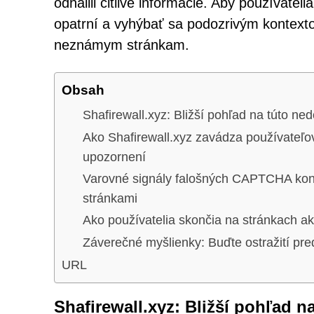
odhalili citlivé informácie. Aby používatel
opatrní a vyhýbať sa podozrivým konte
neznámym stránkam.
Obsah
Shafirewall.xyz: Bližší pohľad na túto n
Ako Shafirewall.xyz zavádza používateľo
upozornení
Varovné signály falošných CAPTCHA kon
stránkami
Ako používatelia skončia na stránkach ak
Záverečné myšlienky: Buďte ostražití pred
URL
Shafirewall.xyz: Bližší pohľad 