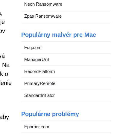
Neon Ransomware
,
Zpas Ransomware
je
ov
Populárny malvér pre Mac
Fuq.com
vá
ManagerUnit
. Na
RecordPlatform
k o
lenie
PrimaryRemote
StandartInitiator
Populárne problémy
 aby
Eporner.com