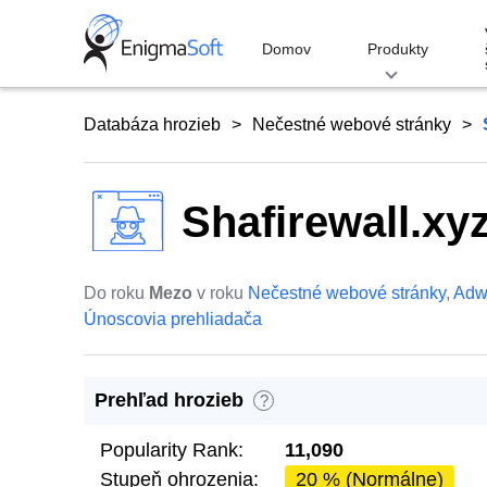
Skip
to
Domov
Produkty
content
Databáza hrozieb
Nečestné webové stránky
Shafirewall.xy
Do roku
Mezo
v roku
Nečestné webové stránky
,
Adw
Únoscovia prehliadača
Prehľad hrozieb
?
Popularity Rank:
11,090
Stupeň ohrozenia:
20 % (Normálne)