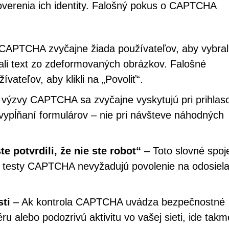
verenia ich identity. Falošný pokus o CAPTCHA
CAPTCHA zvyčajne žiada používateľov, aby vybral
dali text zo zdeformovaných obrázkov. Falošné
ateľov, aby klikli na „Povoliť“.
výzvy CAPTCHA sa zvyčajne vyskytujú pri prihlas
vypĺňaní formulárov – nie pri návšteve náhodných
te potvrdili, že nie ste robot“
– Toto slovné spoj
é testy CAPTCHA nevyžadujú povolenie na odosiela
ti
– Ak kontrola CAPTCHA uvádza bezpečnostné
ru alebo podozrivú aktivitu vo vašej sieti, ide takm