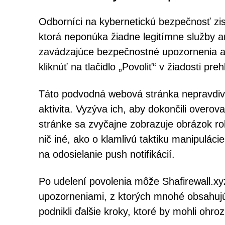
Odborníci na kybernetickú bezpečnosť zist
ktorá neponúka žiadne legitímne služby a
zavádzajúce bezpečnostné upozornenia a f
kliknúť na tlačidlo „Povoliť“ v žiadosti pr
Táto podvodná webová stránka nepravdivo 
aktivita. Vyzýva ich, aby dokončili overo
stránke sa zvyčajne zobrazuje obrázok rob
nič iné, ako o klamlivú taktiku manipulác
na odosielanie push notifikácií.
Po udelení povolenia môže Shafirewall.xyz
upozorneniami, z ktorých mnohé obsahujú
podnikli ďalšie kroky, ktoré by mohli ohro