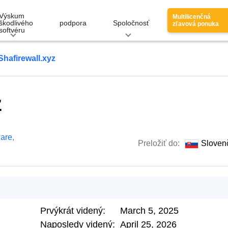
Výskum
Multilicenčná
škodlivého
podpora
Spoločnosť
zľavová ponuka
softvéru
Shafirewall.xyz
z
are
,
Preložiť do:
Sloven
Prvýkrát videný:
March 5, 2025
Naposledy videný:
April 25, 2026