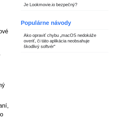
Je Lookmovie.io bezpečný?
Populárne návody
tové
Ako opraviť chybu „macOS nedokáže
overiť, či táto aplikácia neobsahuje
škodlivý softvér“
y
ný
aní,
bo