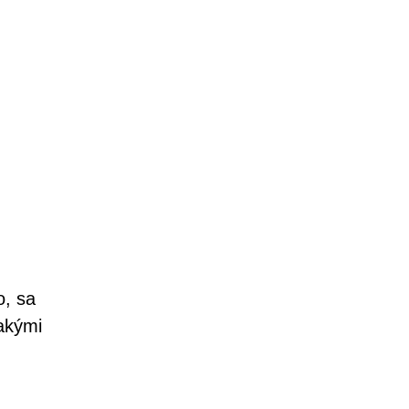
o, sa
 akými