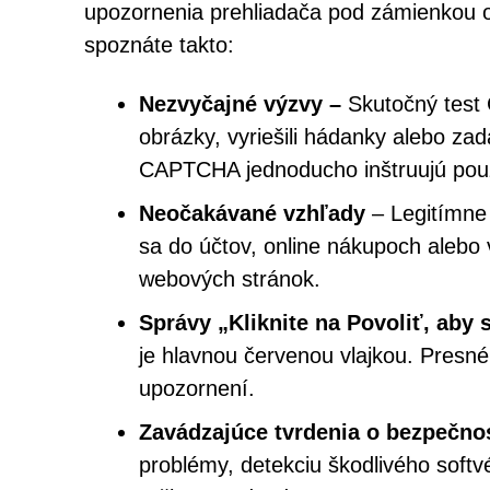
upozornenia prehliadača pod zámienkou o
spoznáte takto:
Nezvyčajné výzvy –
Skutočný test 
obrázky, vyriešili hádanky alebo za
CAPTCHA jednoducho inštruujú použív
Neočakávané vzhľady
– Legitímne 
sa do účtov, online nákupoch alebo 
webových stránok.
Správy „Kliknite na Povoliť, aby s
je hlavnou červenou vlajkou. Presn
upozornení.
Zavádzajúce tvrdenia o bezpečnos
problémy, detekciu škodlivého softvé