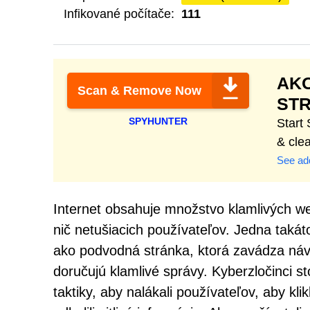
Infikované počítače:
111
AK
Scan & Remove Now
ST
SPYHUNTER
Start
& cle
See add
Internet obsahuje množstvo klamlivých w
nič netušiacich používateľov. Jedna takáto
ako podvodná stránka, ktorá zavádza návšt
doručujú klamlivé správy. Kyberzločinci s
taktiky, aby nalákali používateľov, aby kli