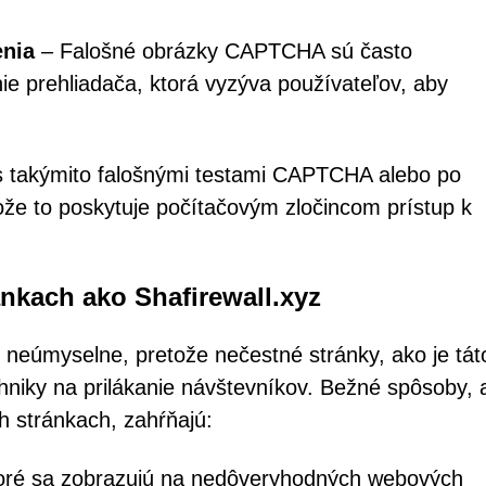
enia
– Falošné obrázky CAPTCHA sú často
e prehliadača, ktorá vyzýva používateľov, aby
 s takýmito falošnými testami CAPTCHA alebo po
tože to poskytuje počítačovým zločincom prístup k
ánkach ako Shafirewall.xyz
 neúmyselne, pretože nečestné stránky, ako je tát
chniky na prilákanie návštevníkov. Bežné spôsoby,
h stránkach, zahŕňajú:
ktoré sa zobrazujú na nedôveryhodných webových