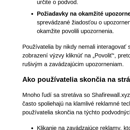
určite o podvod.
Požiadavky na okamžité upozorn
sprevádzané žiadosťou o upozorneni
okamžite povolili upozornenia.
Používatelia by nikdy nemali interagovať
zobrazení výzvy kliknúť na „Povoliť“, pre
rušivým a zavádzajúcim upozorneniam.
Ako používatelia skončia na str
Mnoho ľudí sa stretáva so Shafirewall.xyz
často spoliehajú na klamlivé reklamné te
používatelia skončia na týchto podvodnýc
Klikanie na zavádzajúce reklamy, 