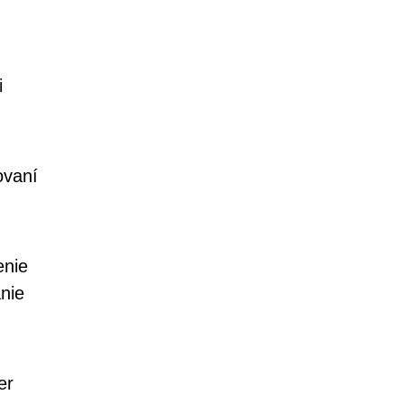
i
ovaní
enie
nie
er