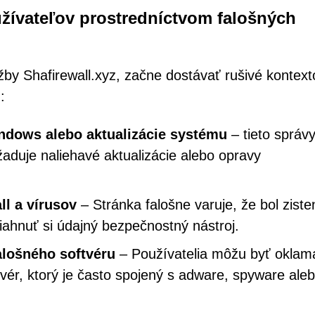
užívateľov prostredníctvom falošných
žby Shafirewall.xyz, začne dostávať rušivé kontex
:
ndows alebo aktualizácie systému
– tieto správ
žaduje naliehavé aktualizácie alebo opravy
ll a vírusov
– Stránka falošne varuje, že bol ziste
iahnuť si údajný bezpečnostný nástroj.
falošného softvéru
– Používatelia môžu byť oklam
ftvér, ktorý je často spojený s adware, spyware ale