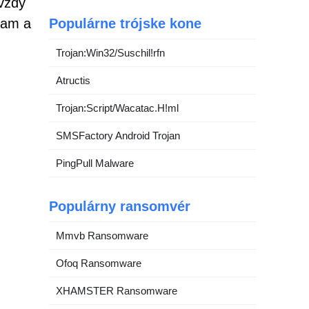
 vždy
iam a
Populárne trójske kone
Trojan:Win32/Suschil!rfn
Atructis
Trojan:Script/Wacatac.H!ml
SMSFactory Android Trojan
PingPull Malware
Populárny ransomvér
Mmvb Ransomware
Ofoq Ransomware
XHAMSTER Ransomware