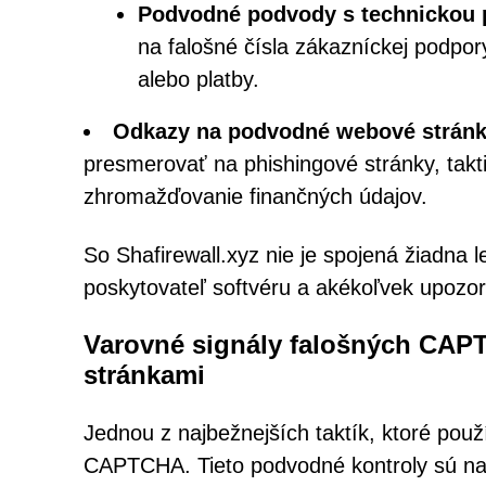
Podvodné podvody s technickou
na falošné čísla zákazníckej podpor
alebo platby.
Odkazy na podvodné webové strán
presmerovať na phishingové stránky, takt
zhromažďovanie finančných údajov.
So Shafirewall.xyz nie je spojená žiadna 
poskytovateľ softvéru a akékoľvek upozorn
Varovné signály falošných CAP
stránkami
Jednou z najbežnejších taktík, ktoré použí
CAPTCHA. Tieto podvodné kontroly sú navr