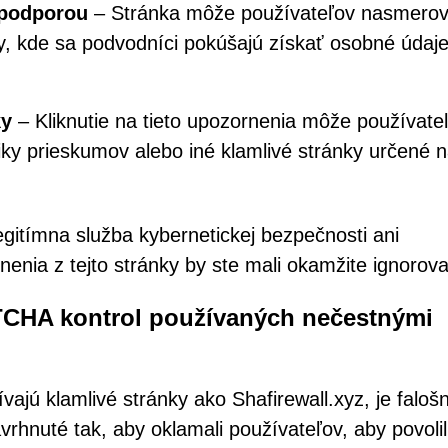
 podporou
– Stránka môže používateľov nasmerov
y, kde sa podvodníci pokúšajú získať osobné údaj
ky
– Kliknutie na tieto upozornenia môže používate
iky prieskumov alebo iné klamlivé stránky určené 
legitímna služba kybernetickej bezpečnosti ani
enia z tejto stránky by ste mali okamžite ignorova
TCHA kontrol používaných nečestnými
vajú klamlivé stránky ako Shafirewall.xyz, je falošn
hnuté tak, aby oklamali používateľov, aby povolil