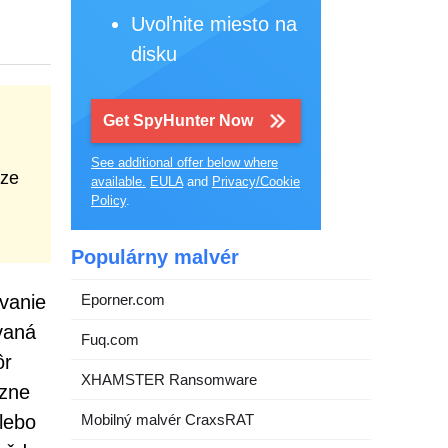
Uvoľnite miesto na
disku
Get SpyHunter Now
See additional offer below where
ize
available.
EULA
and
Privacy/Cookie
Policy
.
Populárny malvér
vanie
Eporner.com
ovaná
Fuq.com
ôr
XHAMSTER Ransomware
ôzne
alebo
Mobilný malvér CraxsRAT