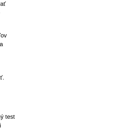
ať
e
ľov
na
ť.
ý test
i