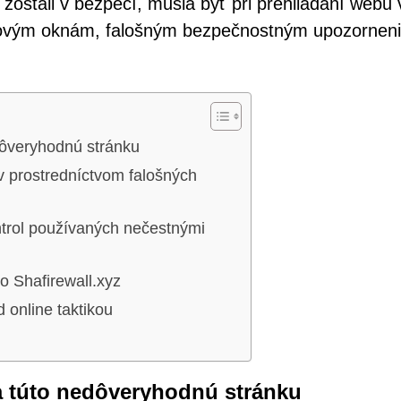
ia zostali v bezpečí, musia byť pri prehliadaní webu
xtovým oknám, falošným bezpečnostným upozornen
edôveryhodnú stránku
v prostredníctvom falošných
trol používaných nečestnými
o Shafirewall.xyz
 online taktikou
na túto nedôveryhodnú stránku