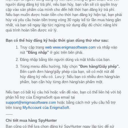
người dùng đăng ký trả phí, nếu bạn hủy, bạn vẫn sẽ có quyền truy
cập vào sản phẩm của mình cho đến hết thời hạn đăng ký trả phí.
Nếu bạn muốn được hoàn tiền cho thời hạn đăng ký hiện tại, bạn phải
hủy và yêu cầu hoàn tiền trong vòng 30 ngày kể từ lần mua hàng gần
nhất, và bạn sẽ ngay lập tức ngừng sử dụng đầy đủ chức năng khi
quá trình hoàn tiền được xử lý.
Bạn có thể hủy đăng ký hoặc thời gian dùng thử như sau:
Truy cập trang
web www.enigmasoftware.com
và nhấp vào
nút
"Đăng nhập"
ở góc trên bên phải.
Đăng nhập bằng tên người dùng và mật khẩu của bạn.
Trong menu điều hướng, hãy chọn
"Đơn hàng/Giấy phép".
Bên cạnh đơn hàng/giấy phép của bạn, sẽ có một nút để
hủy đăng ký nếu có. Lưu ý: Nếu bạn có nhiều đơn hàng/sản
phẩm, bạn cần hủy từng đơn hàng/sản phẩm một.
Nếu bạn có bất kỳ câu hỏi hoặc vấn đề nào, bạn có thể liên hệ với bộ
phận hỗ trợ của EnigmaSoft qua email tại
support@enigmasoftware.com
hoặc bằng cách mở yêu cầu hỗ trợ
trên trang
MyAccount của EnigmaSoft
.
------
Chi tiết mua hàng SpyHunter
Bạn cũng có thể lựa chọn đăng ký SpyHunter ngay lập tức để sử