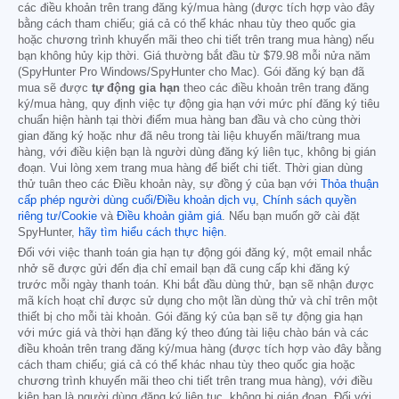
các điều khoản trên trang đăng ký/mua hàng (được tích hợp vào đây
bằng cách tham chiếu; giá cả có thể khác nhau tùy theo quốc gia
hoặc chương trình khuyến mãi theo chi tiết trên trang mua hàng) nếu
bạn không hủy kịp thời. Giá thường bắt đầu từ
$79.98
mỗi nửa năm
(SpyHunter Pro Windows/SpyHunter cho Mac). Gói đăng ký bạn đã
mua sẽ được
tự động gia hạn
theo các điều khoản trên trang đăng
ký/mua hàng, quy định việc tự động gia hạn với mức phí đăng ký tiêu
chuẩn hiện hành tại thời điểm mua hàng ban đầu và cho cùng thời
gian đăng ký hoặc như đã nêu trong tài liệu khuyến mãi/trang mua
hàng, với điều kiện bạn là người dùng đăng ký liên tục, không bị gián
đoạn. Vui lòng xem trang mua hàng để biết chi tiết. Thời gian dùng
thử tuân theo các Điều khoản này, sự đồng ý của bạn với
Thỏa thuận
cấp phép người dùng cuối/Điều khoản dịch vụ
,
Chính sách quyền
riêng tư/Cookie
và
Điều khoản giảm giá
. Nếu bạn muốn gỡ cài đặt
SpyHunter,
hãy tìm hiểu cách thực hiện
.
Đối với việc thanh toán gia hạn tự động gói đăng ký, một email nhắc
nhở sẽ được gửi đến địa chỉ email bạn đã cung cấp khi đăng ký
trước mỗi ngày thanh toán. Khi bắt đầu dùng thử, bạn sẽ nhận được
mã kích hoạt chỉ được sử dụng cho một lần dùng thử và chỉ trên một
thiết bị cho mỗi tài khoản. Gói đăng ký của bạn sẽ tự động gia hạn
với mức giá và thời hạn đăng ký theo đúng tài liệu chào bán và các
điều khoản trên trang đăng ký/mua hàng (được tích hợp vào đây bằng
cách tham chiếu; giá cả có thể khác nhau tùy theo quốc gia hoặc
chương trình khuyến mãi theo chi tiết trên trang mua hàng), với điều
kiện bạn là người dùng đăng ký liên tục, không bị gián đoạn. Đối với