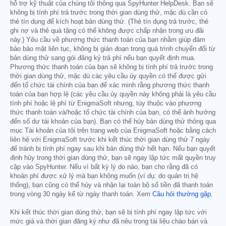
hỗ trợ kỹ thuật của chúng tôi thông qua SpyHunter HelpDesk. Bạn sẽ
không bị tính phí trả trước trong thời gian dùng thử, mặc dù cần có
thẻ tín dụng để kích hoạt bản dùng thử. (Thẻ tín dụng trả trước, thẻ
ghi nợ và thẻ quà tặng có thể không được chấp nhận trong ưu đãi
này.) Yêu cầu về phương thức thanh toán của bạn nhằm giúp đảm
bảo bảo mật liên tục, không bị gián đoạn trong quá trình chuyển đổi từ
bản dùng thử sang gói đăng ký trả phí nếu bạn quyết định mua.
Phương thức thanh toán của bạn sẽ không bị tính phí trả trước trong
thời gian dùng thử, mặc dù các yêu cầu ủy quyền có thể được gửi
đến tổ chức tài chính của bạn để xác minh rằng phương thức thanh
toán của bạn hợp lệ (các yêu cầu ủy quyền này không phải là yêu cầu
tính phí hoặc lệ phí từ EnigmaSoft nhưng, tùy thuộc vào phương
thức thanh toán và/hoặc tổ chức tài chính của bạn, có thể ảnh hưởng
đến số dư tài khoản của bạn). Bạn có thể hủy bản dùng thử thông qua
mục Tài khoản của tôi trên trang web của EnigmaSoft hoặc bằng cách
liên hệ với EnigmaSoft trước khi kết thúc thời gian dùng thử 7 ngày
để tránh bị tính phí ngay sau khi bản dùng thử hết hạn. Nếu bạn quyết
định hủy trong thời gian dùng thử, bạn sẽ ngay lập tức mất quyền truy
cập vào SpyHunter. Nếu vì bất kỳ lý do nào, bạn cho rằng đã có
khoản phí được xử lý mà bạn không muốn (ví dụ: do quản trị hệ
thống), bạn cũng có thể hủy và nhận lại toàn bộ số tiền đã thanh toán
trong vòng 30 ngày kể từ ngày thanh toán. Xem
Câu hỏi thường gặp
.
Khi kết thúc thời gian dùng thử, bạn sẽ bị tính phí ngay lập tức với
mức giá và thời gian đăng ký như đã nêu trong tài liệu chào bán và