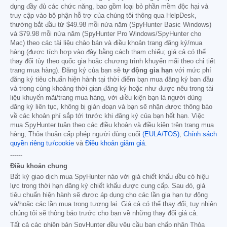
dụng đầy đủ các chức năng, bao gồm loại bỏ phần mềm độc hại và
truy cập vào bộ phận hỗ trợ của chúng tôi thông qua HelpDesk,
thường bắt đầu từ
$49.98
mỗi nửa năm (SpyHunter Basic Windows)
và
$79.98
mỗi nửa năm (SpyHunter Pro Windows/SpyHunter cho
Mac) theo các tài liệu chào bán và điều khoản trang đăng ký/mua
hàng (được tích hợp vào đây bằng cách tham chiếu; giá cả có thể
thay đổi tùy theo quốc gia hoặc chương trình khuyến mãi theo chi tiết
trang mua hàng). Đăng ký của bạn sẽ
tự động gia hạn
với mức phí
đăng ký tiêu chuẩn hiện hành tại thời điểm bạn mua đăng ký ban đầu
và trong cùng khoảng thời gian đăng ký hoặc như được nêu trong tài
liệu khuyến mãi/trang mua hàng, với điều kiện bạn là người dùng
đăng ký liên tục, không bị gián đoạn và bạn sẽ nhận được thông báo
về các khoản phí sắp tới trước khi đăng ký của bạn hết hạn. Việc
mua SpyHunter tuân theo các điều khoản và điều kiện trên trang mua
hàng, Thỏa thuận cấp phép người dùng cuối
(EULA/TOS)
,
Chính sách
quyền riêng tư/cookie
và
Điều khoản giảm giá
.
------
Điều khoản chung
Bất kỳ giao dịch mua SpyHunter nào với giá chiết khấu đều có hiệu
lực trong thời hạn đăng ký chiết khấu được cung cấp. Sau đó, giá
tiêu chuẩn hiện hành sẽ được áp dụng cho các lần gia hạn tự động
và/hoặc các lần mua trong tương lai. Giá cả có thể thay đổi, tuy nhiên
chúng tôi sẽ thông báo trước cho bạn về những thay đổi giá cả.
Tất cả các phiên bản SpyHunter đều yêu cầu bạn chấp nhận Thỏa