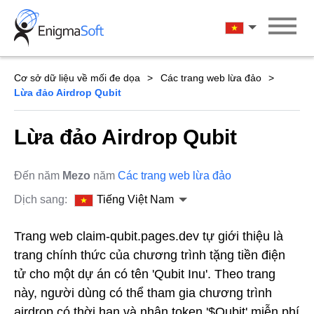
Skip
to
Tiếng Việt Na
content
Cơ sở dữ liệu về mối đe dọa
Các trang web lừa đảo
Lừa đảo Airdrop Qubit
Lừa đảo Airdrop Qubit
Đến năm
Mezo
năm
Các trang web lừa đảo
Dịch sang:
Tiếng Việt Nam
Trang web claim-qubit.pages.dev tự giới thiệu là
trang chính thức của chương trình tặng tiền điện
tử cho một dự án có tên 'Qubit Inu'. Theo trang
này, người dùng có thể tham gia chương trình
airdrop có thời hạn và nhận token '$Qubit' miễn phí