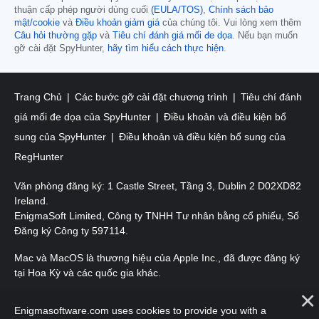
thuận cấp phép người dùng cuối
(EULA/TOS)
,
Chính sách bảo
mật/cookie
và
Điều khoản giảm giá
của chúng tôi. Vui lòng xem thêm
Câu hỏi thường gặp
và
Tiêu chí đánh giá mối đe dọa
. Nếu bạn muốn
gỡ cài đặt SpyHunter,
hãy tìm hiểu cách thực hiện
.
Trang Chủ
Các bước gỡ cài đặt chương trình
Tiêu chí đánh
giá mối đe dọa của SpyHunter
Điều khoản và điều kiện bổ
sung của SpyHunter
Điều khoản và điều kiện bổ sung của
RegHunter
Văn phòng đăng ký: 1 Castle Street, Tầng 3, Dublin 2 D02XD82
Ireland.
EnigmaSoft Limited, Công ty TNHH Tư nhân bằng cổ phiếu, Số
Đăng ký Công ty 597114.
Mac và MacOS là thương hiệu của Apple Inc., đã được đăng ký
tại Hoa Kỳ và các quốc gia khác.
Bản quyền 2016-
2026
. EnigmaSoft Ltd. Mọi quyền được bảo
Enigmasoftware.com uses cookies to provide you with a
lưu.